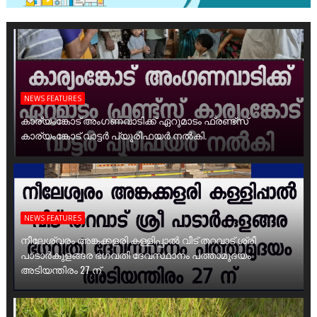
NEWS FEATURES
കാര്യംങ്കോട് അംഗണവാടിക്ക് ഏറുമാടം ഫ്രണ്ട്സ്
കാര്യംങ്കോട് വാട്ടർ പ്യൂരിഫയർ നൽകി.
NEWS FEATURES
നീലേശ്വരം അങ്കക്കളരി കള്ളിപ്പാൽ വീട് തറവാട് ശ്രീ
പാടാർകുളങ്ങര ഭഗവതി ദേവസ്ഥാനം പത്താമുദയം
അടിയന്തിരം 27 ന്