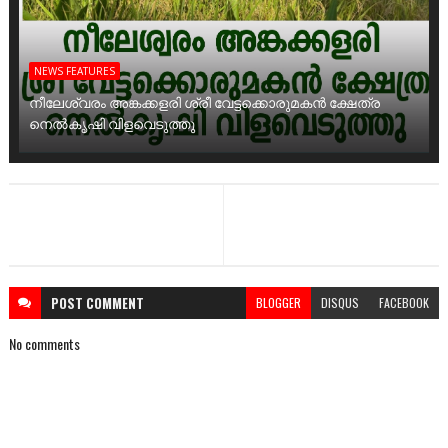
NEWS FEATURES
നീലേശ്വരം അങ്കക്കളരി ശ്രീ വേട്ടക്കൊരുമകൻ ക്ഷേത്ര
നെൽകൃഷി വിളവെടുത്തു
POST
COMMENT
BLOGGER
DISQUS
FACEBOOK
No comments