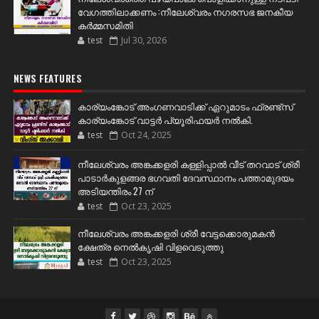
വേഗത്തിലാക്കണം :നീലേശ്വരം നഗരസഭ ജനകീയ
കർമ്മസമിതി
test
Jul 30, 2026
NEWS FEATURES
കാര്യംങ്കോട് അംഗണവാടിക്ക് ഏറുമാടം ഫ്രണ്ട്സ്
കാര്യംങ്കോട് വാട്ടർ പ്യൂരിഫയർ നൽകി.
test
Oct 24, 2025
നീലേശ്വരം അങ്കക്കളരി കള്ളിപ്പാൽ വീട് തറവാട് ശ്രീ
പാടാർകുളങ്ങര ഭഗവതി ദേവസ്ഥാനം പത്താമുദയം
അടിയന്തിരം 27 ന്
test
Oct 23, 2025
നീലേശ്വരം അങ്കക്കളരി ശ്രീ വേട്ടക്കൊരുമകൻ
ക്ഷേത്ര നെൽകൃഷി വിളവെടുത്തു
test
Oct 23, 2025