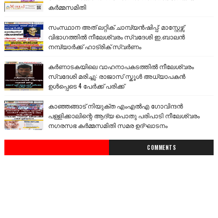
കർമ്മസമിതി
സംസ്ഥാന അത് ലറ്റിക് ചാമ്പ്യൻഷിപ്പ്: മാസ്റ്റേഴ്സ്
വിഭാഗത്തിൽ നീലേശ്വരം സ്വദേശി ഇ.ബാലൻ
നമ്പ്യാർക്ക് ഹാട്രിക് സ്വർണം
കർണാടകയിലെ വാഹനാപകടത്തിൽ നീലേശ്വരം
സ്വദേശി മരിച്ചു: രാജാസ് സ്കൂൾ അധ്യാപകൻ
ഉൾപ്പെടെ 4 പേർക്ക് പരിക്ക്
കാഞ്ഞങ്ങാട് നിയുക്ത എംഎൽഎ ഗോവിന്ദൻ
പള്ളിക്കാലിന്റെ ആദ്യ പൊതു പരിപാടി നീലേശ്വരം
നഗരസഭ കർമ്മസമിതി സമര ഉദ്ഘാടനം
COMMENTS