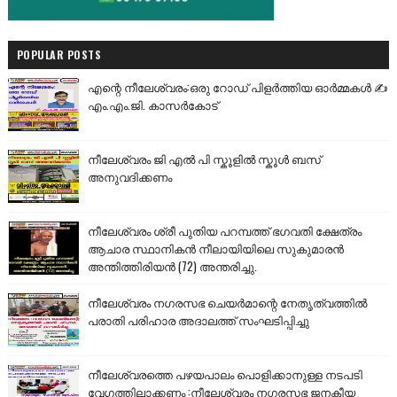
POPULAR POSTS
എന്റെ നീലേശ്വരം:ഒരു റോഡ് പിളർത്തിയ ഓർമ്മകൾ ✍️
എം.എം.ജി. കാസർകോട്
നീലേശ്വരം ജി എൽ പി സ്കൂളിൽ സ്കൂൾ ബസ്
അനുവദിക്കണം
നീലേശ്വരം ശ്രീ പുതിയ പറമ്പത്ത് ഭഗവതി ക്ഷേത്രം
ആചാര സ്ഥാനികൻ നീലായിയിലെ സുകുമാരൻ
അന്തിത്തിരിയൻ (72) അന്തരിച്ചു.
നീലേശ്വരം നഗരസഭ ചെയർമാന്റെ നേതൃത്വത്തിൽ
പരാതി പരിഹാര അദാലത്ത് സംഘടിപ്പിച്ചു
നീലേശ്വരത്തെ പഴയപാലം പൊളിക്കാനുള്ള നടപടി
വേഗത്തിലാക്കണം :നീലേശ്വരം നഗരസഭ ജനകീയ