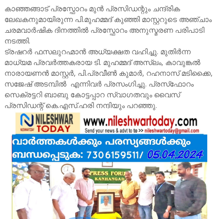
കാഞ്ഞങ്ങാട് പ്രസ്ഫോറം മുൻ പ്രസിഡന്റും ചന്ദ്രിക
ലേഖകനുമായിരുന്ന പി.മുഹമ്മദ് കുഞ്ഞി മാസ്റ്ററുടെ അഞ്ചാം
ചരമവാർഷിക ദിനത്തിൽ പ്രസ്ഫോറം അനുസ്മരണ പരിപാടി
നടത്തി.
ട്രഷറർ ഫസലുറഹ്മാൻ അധ്യക്ഷത വഹിച്ചു. മുതിർന്ന
മാധ്യമ പ്രവർത്തകരായ ടി. മുഹമ്മദ് അസ്ലം, കാവുങ്കൽ
നാരായണൻ മാസ്റ്റർ, പി.പ്രവീൺ കുമാർ, റഹനാസ് മടിക്കൈ,
സജേഷ് അടമ്പിൽ എന്നിവർ പ്രസംഗിച്ചു. പ്രസ്‌ഫോറം
സെക്രട്ടറി ബാബു കോട്ടപ്പാറ സ്വാഗതവും വൈസ്
പ്രസിഡന്റ് കെ.എസ്.ഹരി നന്ദിയും പറഞ്ഞു.