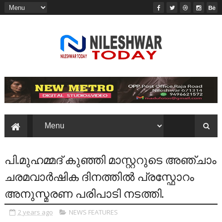
പി.മുഹമ്മദ് കുഞ്ഞി മാസ്റ്ററുടെ അഞ്ചാം
ചരമവാർഷിക ദിനത്തിൽ പ്രസ്ഫോറം
അനുസ്മരണ പരിപാടി നടത്തി.
2 years ago
NEWS FEATURES