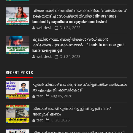
വിജയ ദശമി ദിനത്തില്‍ നയന്‍സിന്‍റെ 'സര്‍പ്രൈസ്';
കൈയ്യടിച്ച് സോഷ്യല്‍ മീഡിയ daily-wear-pads-
launched-by-nayanthara-on-vijayadashami-festival
webdesk
Oct 24, 2023
കുടലിൽ നല്ല ബാക്ടീരിയകൾ വര്‍ധിക്കാന്‍
കഴിക്കേണ്ട ഏഴ് ഭക്ഷണങ്ങള്‍... 7-foods-to-increase-good-
bacteria-in-your-gut
webdesk
Oct 24, 2023
RECENT POSTS
എന്റെ നീലേശ്വരം:ഒരു റോഡ് പിളർത്തിയ ഓർമ്മകൾ
✍️ എം.എം.ജി. കാസർകോട്
test
Aug 05, 2026
നീലേശ്വരം ജി എൽ പി സ്കൂളിൽ സ്കൂൾ ബസ്
അനുവദിക്കണം
test
Jul 30, 2026
നീലേശ്വരത്തെ പഴയപാലം പൊളിക്കാനുള്ള നടപടി