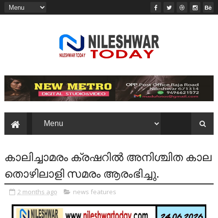
കാലിച്ചാമരം ക്രഷറിൽ അനിശ്ചിത കാല
തൊഴിലാളി സമരം ആരംഭിച്ചു.
2 months ago
news features