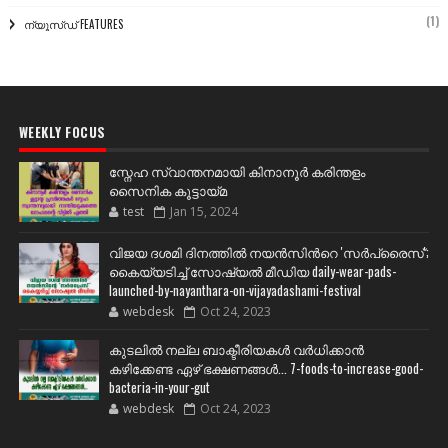
(1)
ന്യൂസ്ഡ് FEATURES
WEEKLY FOCUS
സ്നേഹ സ്വാന്തനമായി കിനാനൂർ കരിന്തളം
സൈനിക കൂട്ടായ്മ
test
Jan 15, 2024
വിജയ ദശമി ദിനത്തില്‍ നയന്‍സിന്‍റെ 'സര്‍പ്രൈസ്';
കൈയ്യടിച്ച് സോഷ്യല്‍ മീഡിയ daily-wear-pads-
launched-by-nayanthara-on-vijayadashami-festival
webdesk
Oct 24, 2023
കുടലിൽ നല്ല ബാക്ടീരിയകൾ വര്‍ധിക്കാന്‍
കഴിക്കേണ്ട ഏഴ് ഭക്ഷണങ്ങള്‍... 7-foods-to-increase-good-
bacteria-in-your-gut
webdesk
Oct 24, 2023