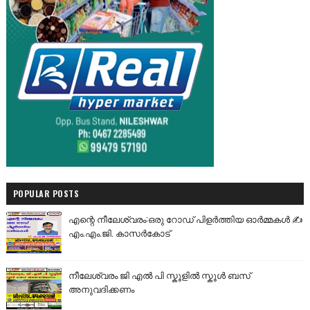
POPULAR POSTS
എന്റെ നീലേശ്വരം:ഒരു റോഡ് പിളർത്തിയ ഓർമ്മകൾ ✍️
എം.എം.ജി. കാസർകോട്
നീലേശ്വരം ജി എൽ പി സ്കൂളിൽ സ്കൂൾ ബസ്
അനുവദിക്കണം