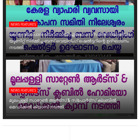
NEWS FEATURES
കേരള വ്യാപാരി വ്യവസായി ഏകോപന സമിതി നീലേശ്വരം
യൂണിറ്റ് നിർമ്മിച്ച ബസ് വെയിറ്റിംഗ് ഷെൽട്ടറിന്റെ ഉദ്ഘാടനം
നടത്തി.
NEWS FEATURES
മൂലപ്പള്ളി സാറ്റേൺ ആർട്സ് & സ്പോർട്സ് ക്ലബിൽ
മെഡിക്കൽ ക്യാമ്പ് നടത്തി.