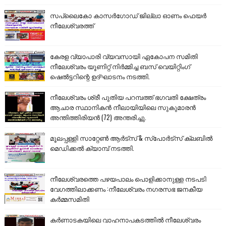
സപ്ലൈകോ കാസർഗോഡ് ജില്ലാ ഓണം ഫെയർ
നീലേശ്വരത്ത്
കേരള വ്യാപാരി വ്യവസായി ഏകോപന സമിതി
നീലേശ്വരം യൂണിറ്റ് നിർമ്മിച്ച ബസ് വെയിറ്റിംഗ്
ഷെൽട്ടറിന്റെ ഉദ്ഘാടനം നടത്തി.
നീലേശ്വരം ശ്രീ പുതിയ പറമ്പത്ത് ഭഗവതി ക്ഷേത്രം
ആചാര സ്ഥാനികൻ നീലായിയിലെ സുകുമാരൻ
അന്തിത്തിരിയൻ (72) അന്തരിച്ചു.
മൂലപ്പള്ളി സാറ്റേൺ ആർട്സ് & സ്പോർട്സ് ക്ലബിൽ
മെഡിക്കൽ ക്യാമ്പ് നടത്തി.
നീലേശ്വരത്തെ പഴയപാലം പൊളിക്കാനുള്ള നടപടി
വേഗത്തിലാക്കണം :നീലേശ്വരം നഗരസഭ ജനകീയ
കർമ്മസമിതി
കർണാടകയിലെ വാഹനാപകടത്തിൽ നീലേശ്വരം