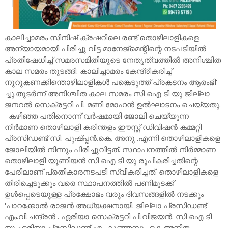
കാലിച്ചാമരം സിനിഷ് ക്രഷറിലെ രണ്ട് തൊഴിലാളികളെ
അന്യായമായി പിരിച്ചു വിട്ട മാനേജ്മെന്റിന്റെ നടപടിയിൽ
പ്രതിഷേധിച്ച് സമരസമിതിയുടെ നേതൃത്വത്തിൽ അനിശ്ചിത
കാല സമരം തുടങ്ങി. കാലിച്ചാമരം കേന്ദ്രീകരിച്ച്
നുറുകണക്കിന്തൊഴിലാളികൾ പങ്കെടുത്ത് പ്രകടനം ആരംഭി'
ച്ചു.തുടർന്ന് അനിശ്ചിത കാല സമരം സി ഐ ടി യു ജില്ലാ
ജനറൽ സെക്രട്ടറി പി. മണി മോഹൻ ഉൽഘാടനം ചെയ്യതു.
കഴിഞ്ഞ പതിനൊന്ന് വർഷമായി ജോലി ചെയ്യുന്ന
നിർമാണ തൊഴിലാളി കരിന്തളം ഈസ്റ്റ് ഡിവിഷൻ കമ്മറ്റി
പ്രസിഡണ്ട് സി. പുഷ്പ്പൻ.കെ. അനു .എന്നി തൊഴിലാളികളെ
ജോലിയിൽ നിന്നും പിരിച്ചുവിട്ടത്. സ്ഥാപനത്തിൽ നിർമ്മാണ
തൊഴിലാളി യൂണിയൻ സി ഐ ടി യു രൂപികരിച്ചതിന്റെ
പേരിലാണ് പ്രതികാരനടപടി സ്വീകരിച്ചത്. തൊഴിലാളികളെ
തിരിച്ചെടുക്കും വരെ സ്ഥാപനത്തിൽ പണിമുടക്ക്
ഉൾപ്പെടെയുള്ള പ്രക്ഷോഭം വരും ദിവസങ്ങളിൽ നടക്കും
'പാറക്കോൽ രാജൻ അധ്യക്ഷനായി. ജില്ലാ പ്രസിഡണ്ട്
എം.വി.ചന്ദ്രൻ . ഏരിയാ സെക്രട്ടറി പി.വിജയൻ. സി ഐ ടി
യു ഏരിയാ പ്രസിഡണ്ട് എം.കുഞ്ഞമ്പു.. കെ.അനിത