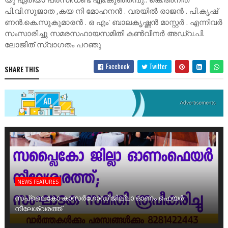
പി.വി.സുജാത ,കയ നി മോഹനൻ . വരയിൽ രാജൻ . പി.കൃഷ്
ണൻ.കെ.സുകുമാരൻ . ഒ എം' ബാലകൃഷ്ണൻ മാസ്റ്റർ . എന്നിവർ
സംസാരിച്ചു സമരസഹായസമിതി കൺവീനർ അഡ്വ.പി.
ലോജിത് സ്വാഗതം പറഞു
Facebook
Twitter
SHARE THIS
NEWS FEATURES
സപ്ലൈകോ കാസർഗോഡ് ജില്ലാ ഓണം ഫെയർ
നീലേശ്വരത്ത്