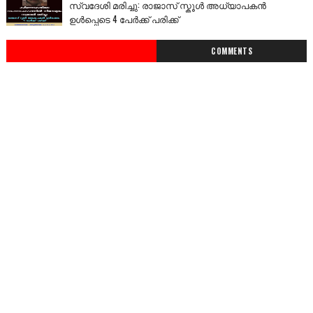
സ്വദേശി മരിച്ചു: രാജാസ് സ്കൂൾ അധ്യാപകൻ
ഉൾപ്പെടെ 4 പേർക്ക് പരിക്ക്
COMMENTS