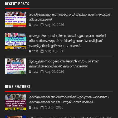
RECENT POSTS
സപ്ലൈകോ കാസർഗോഡ് ജില്ലാ ഓണം ഫെയർ
നീലേശ്വരത്ത്
test
Aug 10, 2026
കേരള വ്യാപാരി വ്യവസായി ഏകോപന സമിതി
നീലേശ്വരം യൂണിറ്റ് നിർമ്മിച്ച ബസ് വെയിറ്റിംഗ്
ഷെൽട്ടറിന്റെ ഉദ്ഘാടനം നടത്തി.
test
Aug 10, 2026
മൂലപ്പള്ളി സാറ്റേൺ ആർട്സ് & സ്പോർട്സ്
ക്ലബിൽ മെഡിക്കൽ ക്യാമ്പ് നടത്തി.
test
Aug 09, 2026
NEWS FEATURES
കാര്യംങ്കോട് അംഗണവാടിക്ക് ഏറുമാടം ഫ്രണ്ട്സ്
കാര്യംങ്കോട് വാട്ടർ പ്യൂരിഫയർ നൽകി.
test
Oct 24, 2025