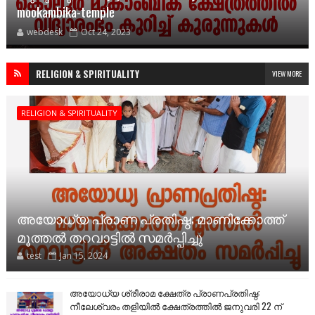
mookambika-temple
webdesk
Oct 24, 2023
RELIGION & SPIRITUALITY
VIEW MORE
RELIGION & SPIRITUALITY
അയോധ്യ പ്രാണ പ്രതിഷ്ഠ; മാണിക്കോത്ത്
മൂത്തൽ തറവാട്ടിൽ സമർപ്പിച്ചു
test
Jan 15, 2024
അയോധ്യ ശ്രീരാമ ക്ഷേത്ര പ്രാണപ്രതിഷ്ഠ:
നീലേശ്വരം തളിയിൽ ക്ഷേത്രത്തിൽ ജനുവരി 22 ന്