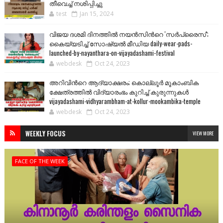
തീവെച്ച് നശിപ്പിച്ചു
test
Jan 15, 2024
വിജയ ദശമി ദിനത്തില്‍ നയന്‍സിന്‍റെ 'സര്‍പ്രൈസ്';
കൈയ്യടിച്ച് സോഷ്യല്‍ മീഡിയ daily-wear-pads-
launched-by-nayanthara-on-vijayadashami-festival
webdesk
Oct 24, 2023
അറിവിന്‍റെ ആദ്യാക്ഷരം; കൊല്ലൂർ മൂകാംബിക
ക്ഷേത്രത്തിൽ വിദ്യാരംഭം കുറിച്ച് കുരുന്നുകൾ
vijayadashami-vidhyarambham-at-kollur-mookambika-temple
webdesk
Oct 24, 2023
WEEKLY FOCUS
VIEW MORE
FACE OF THE WEEK