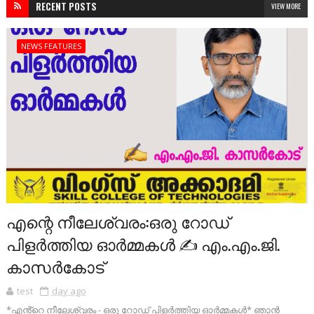
RECENT POSTS
VIEW MORE
NEWS FEATURES
എന്റെ നീലേശ്വരം:ഒരു റോഡ്
പിളർത്തിയ ഓർമ്മകൾ ✍️ എം.എം.ജി.
കാസർകോട്
test
day ago
*എൻ്റെ നീലേശ്വരം - ഒരു റോഡ് പിളർത്തിയ ഓർമ്മകൾ* ഞാൻ