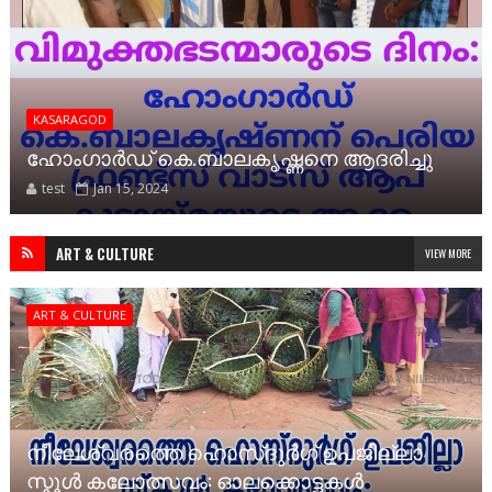
KASARAGOD
ഹോംഗാർഡ് കെ.ബാലകൃഷ്ണനെ ആദരിച്ചു
test
Jan 15, 2024
ART & CULTURE
VIEW MORE
ART & CULTURE
നീലേശ്വരത്തെ ഹൊസ്ദുർഗ് ഉപജില്ലാ
സ്കൂൾ കലോത്സവം: ഓലക്കൊട്ടകൾ