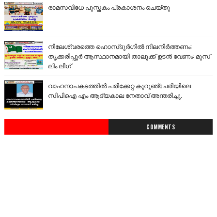
രാമസവിധേ പുസ്തകം പ്രകാശനം ചെയ്തു
നീലേശ്വരത്തെ ഹൊസ്ദുർഗിൽ നിലനിർത്തണം;
തൃക്കരിപ്പൂർ ആസ്ഥാനമായി താലൂക്ക് ഉടൻ വേണം: മുസ്
ലിം ലീഗ്
വാഹനാപകടത്തിൽ പരിക്കേറ്റ കുറുഞ്ചേരിയിലെ
സിപിഐ എം ആദ്യകാല നേതാവ് അന്തരിച്ചു.
COMMENTS