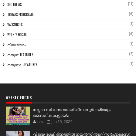
(11)
SPOTNEWS
(4)
TODAYS PROGRAMS
(1)
VACCANCIES
(4)
WEEKLY FOCUS
(1)
നീലേശ്വരം
(2)
ന്യൂസ് FEATURES
(1)
ന്യൂസ്ഡ് FEATURES
WEEKLY FOCUS
സ്നേഹ സ്വാന്തനമായി കിനാനൂർ കരിന്തളം
സൈനിക കൂട്ടായ്മ
test
Jan 15, 2024
വിജയ ദശമി ദിനത്തില്‍ നയന്‍സിന്‍റെ 'സര്‍പ്രൈസ്';