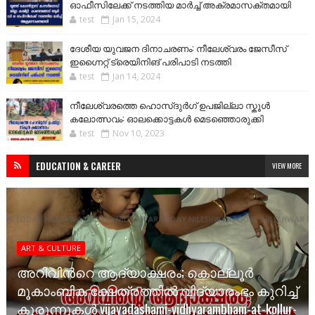
ഓഫീസിലേക്ക് നടത്തിയ മാർച്ച് അക്രമാസക്തമായി
test
Jan 15, 2024
ദേശീയ യുവജന ദിനാചരണം: നീലേശ്വരം ജേസീസ്
ഇഗ്നൈറ്റ് ട്രെയിനിങ് പരിപാടി നടത്തി
test
Jan 14, 2024
നീലേശ്വരത്തെ ഹൊസ്ദുർഗ് ഉപജില്ലാ സ്കൂൾ
കലോത്സവം: ഓലക്കൊട്ടകൾ മെടഞ്ഞൊരുക്കി
test
Nov 10, 2023
EDUCATION & CAREER
VIEW MORE
ART & CULTURE
അറിവിന്‍റെ ആദ്യാക്ഷരം; കൊല്ലൂർ
മൂകാംബിക ക്ഷേത്രത്തിൽ വിദ്യാരംഭം കുറിച്ച്
കുരുന്നുകൾ vijayadashami-vidhyarambham-at-kollur-