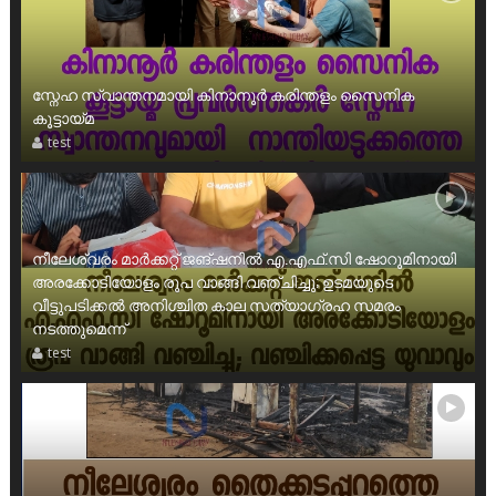
സ്നേഹ സ്വാന്തനമായി കിനാനൂർ കരിന്തളം സൈനിക
കൂട്ടായ്മ
test
നീലേശ്വരം മാർക്കറ്റ് ജങ്ഷനിൽ എ.എഫ്.സി ഷോറൂമിനായി
അരക്കോടിയോളം രൂപ വാങ്ങി വഞ്ചിച്ചു; ഉടമയുടെ
വീട്ടുപടിക്കൽ അനിശ്ചിത കാല സത്യാഗ്രഹ സമരം
നടത്തുമെന്ന്
test