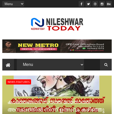
NEWS FEATURES
കാഞ്ഞങ്ങാട് സൗത്ത് മാതോത്ത്
അമ്പലത്തിൽ നിന്ന് ഉത്സവം കഴിഞ്ഞു