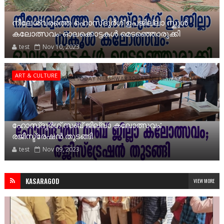
നീലേശ്വരത്തെ ഹൊസ്ദുർഗ് ഉപജില്ലാ സ്കൂൾ
കലോത്സവം: ഓലക്കൊട്ടകൾ മെടഞ്ഞൊരുക്കി
test
Nov 10, 2023
ART & CULTURE
ഹോസ്ദുർഗ് സബ് ജില്ലാ കലോത്സവം;
രജിസ്ട്രേഷൻ തുടങ്ങി
test
Nov 09, 2023
KASARAGOD
VIEW MORE