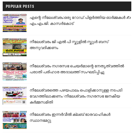
POPULAR POSTS
എന്റെ നീലേശ്വരം:ഒരു റോഡ് പിളർത്തിയ ഓർമ്മകൾ ✍️
എം.എം.ജി. കാസർകോട്
നീലേശ്വരം ജി എൽ പി സ്കൂളിൽ സ്കൂൾ ബസ്
അനുവദിക്കണം
നീലേശ്വരം നഗരസഭ ചെയർമാന്റെ നേതൃത്വത്തിൽ
പരാതി പരിഹാര അദാലത്ത് സംഘടിപ്പിച്ചു
നീലേശ്വരത്തെ പഴയപാലം പൊളിക്കാനുള്ള നടപടി
വേഗത്തിലാക്കണം :നീലേശ്വരം നഗരസഭ ജനകീയ
കർമ്മസമിതി
നീലേശ്വരം ഇന്നർവീൽ ക്ലബ് ഭാരവാഹികൾ
സ്ഥാനമേറ്റു