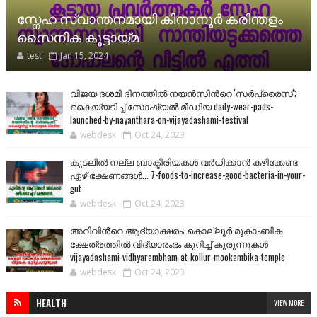
സ്നേഹ സ്വാന്തനമായി കിനാനൂർ കരിന്തളം
സൈനിക കൂട്ടായ്മ
test
Jan 15, 2024
വിജയ ദശമി ദിനത്തില്‍ നയന്‍സിന്‍റെ 'സര്‍പ്രൈസ്';
കൈയ്യടിച്ച് സോഷ്യല്‍ മീഡിയ daily-wear-pads-
launched-by-nayanthara-on-vijayadashami-festival
webdesk
Oct 24, 2023
കുടലിൽ നല്ല ബാക്ടീരിയകൾ വര്‍ധിക്കാന്‍ കഴിക്കേണ്ട
ഏഴ് ഭക്ഷണങ്ങള്‍... 7-foods-to-increase-good-bacteria-in-your-
gut
webdesk
Oct 24, 2023
അറിവിന്‍റെ ആദ്യാക്ഷരം; കൊല്ലൂർ മൂകാംബിക
ക്ഷേത്രത്തിൽ വിദ്യാരംഭം കുറിച്ച് കുരുന്നുകൾ
vijayadashami-vidhyarambham-at-kollur-mookambika-temple
webdesk
Oct 24, 2023
HEALTH
VIEW MORE