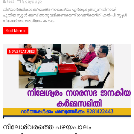
test
8 days ago
വിദ്യാർത്ഥികൾക്ക് യാത്ര സൗകര്യം ഏർപ്പെടുത്തുന്നതിനായി
പുതിയ സ്കൂൾ ബസ് അനുവദിക്കണമെന്ന് ഗവൺമെൻറ് എൽ പി സ്കൂൾ
നിലേശ്വരം അധ്യാപക രക...
Read More
NEWS FEATURES
നീലേശ്വരത്തെ പഴയപാലം