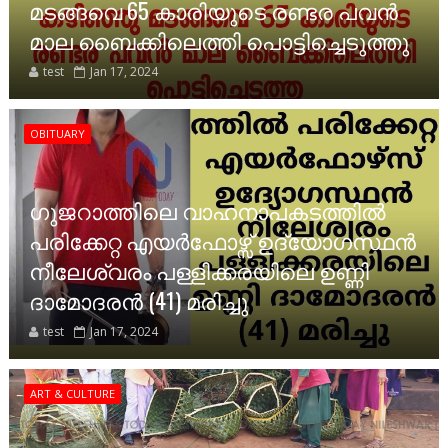
മടങ്ങവെ 65 കാരിയുടെ രണ്ടര പവൻ
മാല ബൈക്കിലെത്തി പൊട്ടിച്ചെടുത്തു
test
Jan 17, 2024
OBITUARY
ഗുജറാത്തിലെ വാഹനാപകടത്തിൽ
പരിക്കേറ്റ എയർഫോഴ്സ് ഉദ്യോഗസ്ഥൻ
നീലേശ്വരം പള്ളിക്കരയിലെ ഉണ്ണി
ദാമോദരൻ (41) മരിച്ചു
test
Jan 17, 2024
ART & CULTURE