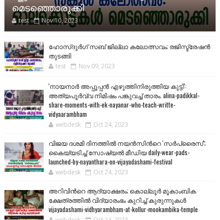
മെടഞ്ഞൊരുക്കി
test
Nov 10, 2023
ഹോസ്ദുർഗ് സബ് ജില്ലാ കലോത്സവം; രജിസ്ട്രേഷൻ
തുടങ്ങി
test
Nov 09, 2023
'നായനാര്‍ അപ്പൂപ്പന്‍ എഴുത്തിനിരുത്തിയ കുട്ടി':
അത്യപൂര്‍വ്വ നിമിഷം പങ്കുവച്ച് താരം. alina-padikkal-
share-moments-with-ek-nayanar-who-teach-writte-
vidyaarambham
webdesk
Oct 24, 2023
വിജയ ദശമി ദിനത്തില്‍ നയന്‍സിന്‍റെ 'സര്‍പ്രൈസ്';
കൈയ്യടിച്ച് സോഷ്യല്‍ മീഡിയ daily-wear-pads-
launched-by-nayanthara-on-vijayadashami-festival
webdesk
Oct 24, 2023
അറിവിന്‍റെ ആദ്യാക്ഷരം; കൊല്ലൂർ മൂകാംബിക
ക്ഷേത്രത്തിൽ വിദ്യാരംഭം കുറിച്ച് കുരുന്നുകൾ
vijayadashami-vidhyarambham-at-kollur-mookambika-temple
webdesk
Oct 24, 2023