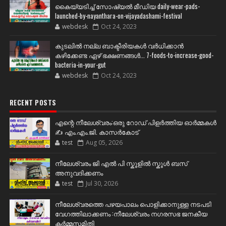
കൈയ്യടിച്ച് സോഷ്യല്‍ മീഡിയ daily-wear-pads-
launched-by-nayanthara-on-vijayadashami-festival
webdesk
Oct 24, 2023
കുടലിൽ നല്ല ബാക്ടീരിയകൾ വര്‍ധിക്കാന്‍
കഴിക്കേണ്ട ഏഴ് ഭക്ഷണങ്ങള്‍... 7-foods-to-increase-good-
bacteria-in-your-gut
webdesk
Oct 24, 2023
RECENT POSTS
എന്റെ നീലേശ്വരം:ഒരു റോഡ് പിളർത്തിയ ഓർമ്മകൾ
✍️ എം.എം.ജി. കാസർകോട്
test
Aug 05, 2026
നീലേശ്വരം ജി എൽ പി സ്കൂളിൽ സ്കൂൾ ബസ്
അനുവദിക്കണം
test
Jul 30, 2026
നീലേശ്വരത്തെ പഴയപാലം പൊളിക്കാനുള്ള നടപടി
വേഗത്തിലാക്കണം :നീലേശ്വരം നഗരസഭ ജനകീയ
കർമ്മസമിതി