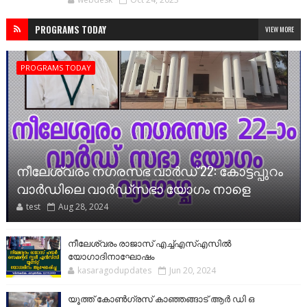
PROGRAMS TODAY
VIEW MORE
PROGRAMS TODAY
നീലേശ്വരം നഗരസഭ വാര്‍ഡ്‌ 22: കോട്ടപ്പുറം
വാര്‍ഡിലെ വാര്‍ഡ്‌സഭാ യോഗം നാളെ
test
Aug 28, 2024
നീലേശ്വരം രാജാസ് എച്ച്എസ്എസിൽ
യോഗാദിനാഘോഷം
kasaragodupdates
Jun 20, 2024
യൂത്ത് കോൺഗ്രസ് കാഞ്ഞങ്ങാട് ആർ ഡി ഒ