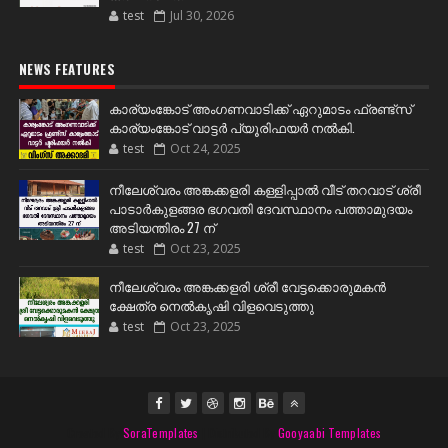
test
Jul 30, 2026
NEWS FEATURES
കാര്യംങ്കോട് അംഗണവാടിക്ക് ഏറുമാടം ഫ്രണ്ട്സ്
കാര്യംങ്കോട് വാട്ടർ പ്യൂരിഫയർ നൽകി.
test
Oct 24, 2025
നീലേശ്വരം അങ്കക്കളരി കള്ളിപ്പാൽ വീട് തറവാട് ശ്രീ
പാടാർകുളങ്ങര ഭഗവതി ദേവസ്ഥാനം പത്താമുദയം
അടിയന്തിരം 27 ന്
test
Oct 23, 2025
നീലേശ്വരം അങ്കക്കളരി ശ്രീ വേട്ടക്കൊരുമകൻ
ക്ഷേത്ര നെൽകൃഷി വിളവെടുത്തു
test
Oct 23, 2025
Created By
SoraTemplates
| Distributed By
Gooyaabi Templates