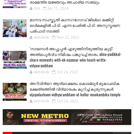
രാമമന്ത്ര യജ്ഞവും അചാര്യ സഭയും
test
Jan 15, 2024
മാനവ സംസ്കൃതി കാസറഗോഡ് ജില്ലാ കമ്മിറ്റി
ഓർമകളിൽ പി.ടി. എന്ന പേരിൽ പി.ടി. അനുസ്മരണ
പരിപാടി നടത്തി
webdesk
Nov 22, 2023
'നായനാര്‍ അപ്പൂപ്പന്‍ എഴുത്തിനിരുത്തിയ കുട്ടി':
അത്യപൂര്‍വ്വ നിമിഷം പങ്കുവച്ച് താരം. alina-padikkal-
share-moments-with-ek-nayanar-who-teach-writte-
vidyaarambham
webdesk
Oct 24, 2023
അറിവിന്‍റെ ആദ്യാക്ഷരം; കൊല്ലൂർ മൂകാംബിക
ക്ഷേത്രത്തിൽ വിദ്യാരംഭം കുറിച്ച് കുരുന്നുകൾ
vijayadashami-vidhyarambham-at-kollur-mookambika-temple
webdesk
Oct 24, 2023