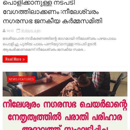
പൊളിക്കാനുള്ള നടപടി
വേഗത്തിലാക്കണം :നീലേശ്വരം
നഗരസഭ ജനകീയ കർമ്മസമിതി
test
8 days ago
ദേശീയപാത നവീകരണത്തിന്റെ ഭാഗമായി നീലേശ്വരം പഴയപാലം
പൊളിച്ചു പുതിയ പാലം പണിയുവാനുള്ള നടപടി ഉടൻ
ആരംഭിക്കണമെന്ന് നീലേശ്വരം ജനകീയ സമര...
Read More
NEWS FEATURES