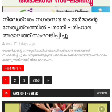
നീലേശ്വരം നഗരസഭ ചെയർമാന്റെ
നേതൃത്വത്തിൽ പരാതി പരിഹാര
അദാലത്ത് സംഘടിപ്പിച്ചു
test
8 days ago
ചെയർമാന്റെ നേതൃത്വത്തിൽ പരാതി പരിഹാര അദാലത്ത്
സംഘടിപ്പിച്ചു പൊതുജനങ്ങളുടെ പരാതികൾക്ക് വേഗത്തിൽ പരിഹാരം
കാണുന്നതിനായി നീലേശ്വരം ന...
Read More
1
2
3
2350
FACE OF THE WEEK
VIEW MORE