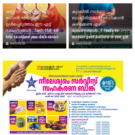
കണ്ണിന് ചുറ്റുമുള്ള കറുപ്പ്
കുടലിൽ നല്ല
മാറാൻ ഡയറ്റില്‍
ബാക്ടീരിയകൾ വര്‍ധിക്കാന്‍
ഉള്‍പ്പെടുത്താം ഈ എട്ട്
കഴിക്കേണ്ട ഏഴ്
ഭക്ഷണങ്ങള്‍... foods-that-will-
ഭക്ഷണങ്ങള്‍... 7-foods-to-
help-to-reduce-your-dark-circles
increase-good-bacteria-in-your-gut
webdesk
webdesk