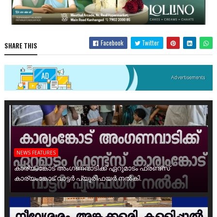
Facebook
Twitter
SHARE THIS
NEWS FEATURES
കാര്യംങ്കോട് അംഗണവാടിക്ക് ഏറുമാടം ഫ്രണ്ട്സ്
കാര്യംങ്കോട് വാട്ടർ പ്യൂരിഫയർ നൽകി.