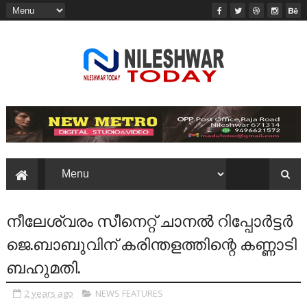
നീലേശ്വരം സീനെറ്റ് ചാനൽ റിപ്പോർട്ടർ
ജെ.ബാബുവിന് കരിന്തളത്തിന്റെ കണ്ണാടി
ബഹുമതി.
2 years ago
NEWS FEATURES