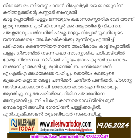
നീലേശ്വരം സീനെറ്റ് ചാനൽ റിപ്പോർട്ടർ ജെ.ബാബുവിന്
കരിന്തളത്തിന്റെ കണ്ണാടി ബഹുമതി.
കാട്ടിപ്പൊയിൽ പള്ളം ജനയുഗം കലാസാംസ്കാരിക വേദിയാണ്
ഇതു സമ്മാനിച്ചത്. കിനാനൂർ കരിന്തളത്തിന്റെ വികസന
പ്രശ്നങ്ങളും പരിസ്ഥിതി പ്രശ്നങ്ങളും റിപ്പോർട്ടുകളിലൂടെ
ജനസമക്ഷവും അധികാരികൾക്കു മുന്നിലും എത്തിച്ച്
പരിഹാരം കണ്ടെത്തിയതിനാണ് അംഗീകാരം. കാട്ടിപ്പൊയിൽ
പള്ളം ഗ്രൗണ്ടിൽ നടന്ന കലാ സാംസ്കാരിക പരിപാടിയിൽ
കേരള നിയമസഭ സ്പീക്കർ ചിറ്റയം ഗോപകുമാർ ഉപഹാരം
സമ്മാനിച്ച് ആദരിച്ചു. മുൻ മന്ത്രി ഇ. ചന്ദ്രശേഖരൻ
എംഎൽഎ അധ്യക്ഷത വഹിച്ചു. തെയ്യം കലയുടെ
കുലപതികളായ കേളു പണിക്കർ, ചന്ദ്രൻ പണിക്കർ, പ്രശസ്ത
വാദ്യ കലാകാരൻ പി. ദാമോദര മാരാർഎന്നിവരെയും
ആദരിച്ചു. നൃത്ത പരിശീലക റിജിന പ്രമോദിനെ
അനുമോദിച്ചു. സി പി ഐ കാസറഗോഡ് ജില്ല മുൻ
സെക്രട്ടറി അഡ്വ. ഗോവിന്ദൻ പള്ളിക്കാപ്പിൽ,
എൻ.പുഷ്പരാജൻ തുടങ്ങിയവർ സംബന്ധിച്ചു.