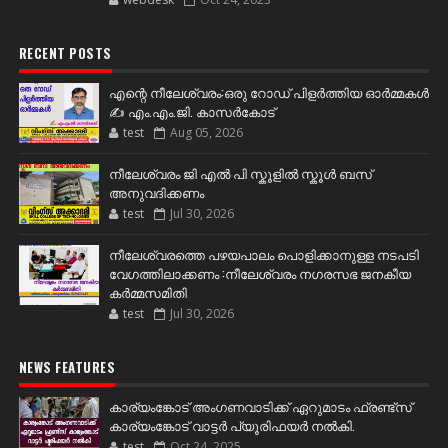
RECENT POSTS
എന്റെ നീലേശ്വരം:ഒരു റോഡ് പിളർത്തിയ ഓർമ്മകൾ
✍️ എം.എം.ജി. കാസർകോട്
test
Aug 05, 2026
നീലേശ്വരം ജി എൽ പി സ്കൂളിൽ സ്കൂൾ ബസ്
അനുവദിക്കണം
test
Jul 30, 2026
നീലേശ്വരത്തെ പഴയപാലം പൊളിക്കാനുള്ള നടപടി
വേഗത്തിലാക്കണം :നീലേശ്വരം നഗരസഭ ജനകീയ
കർമ്മസമിതി
test
Jul 30, 2026
NEWS FEATURES
കാര്യംങ്കോട് അംഗണവാടിക്ക് ഏറുമാടം ഫ്രണ്ട്സ്
കാര്യംങ്കോട് വാട്ടർ പ്യൂരിഫയർ നൽകി.
test
Oct 24, 2025