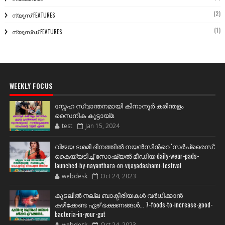
(2)
ന്യൂസ് FEATURES
(1)
ന്യൂസ്ഡ് FEATURES
WEEKLY FOCUS
സ്നേഹ സ്വാന്തനമായി കിനാനൂർ കരിന്തളം
സൈനിക കൂട്ടായ്മ
test
Jan 15, 2024
വിജയ ദശമി ദിനത്തില്‍ നയന്‍സിന്‍റെ 'സര്‍പ്രൈസ്';
കൈയ്യടിച്ച് സോഷ്യല്‍ മീഡിയ daily-wear-pads-
launched-by-nayanthara-on-vijayadashami-festival
webdesk
Oct 24, 2023
കുടലിൽ നല്ല ബാക്ടീരിയകൾ വര്‍ധിക്കാന്‍
കഴിക്കേണ്ട ഏഴ് ഭക്ഷണങ്ങള്‍... 7-foods-to-increase-good-
bacteria-in-your-gut
webdesk
Oct 24, 2023