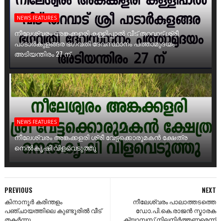
NEWS FEATURES
നീലേശ്വരം അങ്കക്കളരി കള്ളിപ്പാൽ വീട് തറവാട് ശ്രീ
പാടാർകുളങ്ങര ഭഗവതി ദേവസ്ഥാനം പത്താമുദയം
അടിയന്തിരം 27 ന്
NEWS FEATURES
നീലേശ്വരം അങ്കക്കളരി ശ്രീ വേട്ടക്കൊരുമകൻ ക്ഷേത്ര
നെൽകൃഷി വിളവെടുത്തു
PREVIOUS
NEXT
കിനാനൂർ കരിന്തളം
നീലേശ്വരം പാലാത്തടത്തെ
പഞ്ചായത്തിലെ കുണ്ടൂരിൽ വീട്
ഡോ.പി.കെ.രാജൻ സ്മാരക
തകർന്നു .
ക്യാമ്പസ് നിലനിർത്തണമെന്ന്