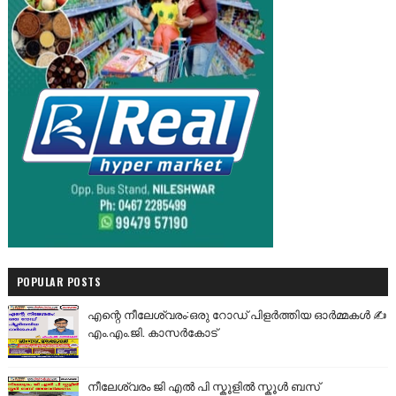
POPULAR POSTS
എന്റെ നീലേശ്വരം:ഒരു റോഡ് പിളർത്തിയ ഓർമ്മകൾ ✍️
എം.എം.ജി. കാസർകോട്
നീലേശ്വരം ജി എൽ പി സ്കൂളിൽ സ്കൂൾ ബസ്