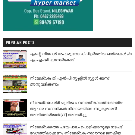
POPULAR POSTS
എന്റെ നീലേശ്വരം:ഒരു റോഡ് പിളർത്തിയ ഓർമ്മകൾ ✍️
എം.എം.ജി. കാസർകോട്
നീലേശ്വരം ജി എൽ പി സ്കൂളിൽ സ്കൂൾ ബസ്
അനുവദിക്കണം
നീലേശ്വരം ശ്രീ പുതിയ പറമ്പത്ത് ഭഗവതി ക്ഷേത്രം
ആചാര സ്ഥാനികൻ നീലായിയിലെ സുകുമാരൻ
അന്തിത്തിരിയൻ (72) അന്തരിച്ചു.
നീലേശ്വരത്തെ പഴയപാലം പൊളിക്കാനുള്ള നടപടി
വേഗത്തിലാക്കണം :നീലേശ്വരം നഗരസഭ ജനകീയ