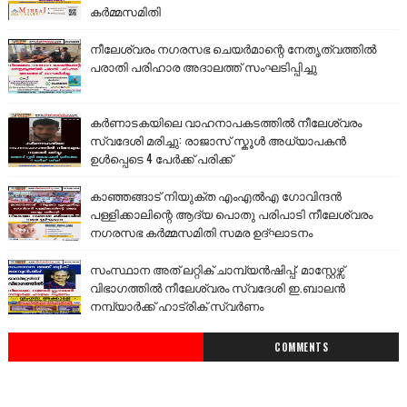
കർമ്മസമിതി
നീലേശ്വരം നഗരസഭ ചെയർമാന്റെ നേതൃത്വത്തിൽ
പരാതി പരിഹാര അദാലത്ത് സംഘടിപ്പിച്ചു
കർണാടകയിലെ വാഹനാപകടത്തിൽ നീലേശ്വരം
സ്വദേശി മരിച്ചു: രാജാസ് സ്കൂൾ അധ്യാപകൻ
ഉൾപ്പെടെ 4 പേർക്ക് പരിക്ക്
കാഞ്ഞങ്ങാട് നിയുക്ത എംഎൽഎ ഗോവിന്ദൻ
പള്ളിക്കാലിന്റെ ആദ്യ പൊതു പരിപാടി നീലേശ്വരം
നഗരസഭ കർമ്മസമിതി സമര ഉദ്ഘാടനം
സംസ്ഥാന അത് ലറ്റിക് ചാമ്പ്യൻഷിപ്പ്: മാസ്റ്റേഴ്സ്
വിഭാഗത്തിൽ നീലേശ്വരം സ്വദേശി ഇ.ബാലൻ
നമ്പ്യാർക്ക് ഹാട്രിക് സ്വർണം
COMMENTS