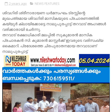
2 years ago
NEWS FEATURES
ശിവഗിരി ശ്രീനാരായണ ധർമസംഘം ട്രസ്റ്റിന്റെ
മുഖപത്രമായ ശിവഗിരി മാസികയുടെ പ്രചാരണത്തിൽ
കയ്യൂർ ക്ലായിക്കോട്ടെ നാലുപുരപ്പാട്ട് തറവാട് അംഗങ്ങൾ
വരിക്കാരായി ചേർന്നു.
തറവാട് രക്ഷാധികാരി മലപ്പിൽ സുകുമാരൻ മാസിക
പ്രചാരകൻ സി. കുമാരൻ മാസ്റ്റർക്ക് ഇവരുടെ വരിസംഖ്യ
കൈമാറി. പ്രദേശത്തെ ചിരപുരാതനമായ തറവാടാണ്
നാലുപുരപ്പാട്ട്.