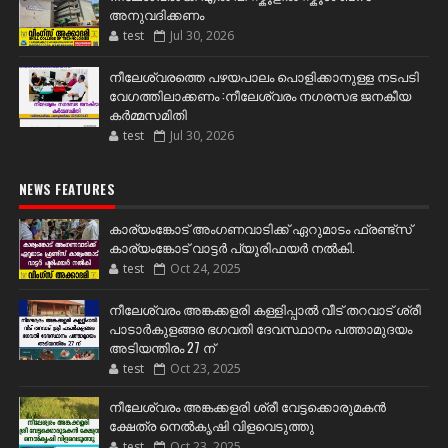
അനുവദിക്കണം
test
Jul 30, 2026
നീലേശ്വരത്തെ പഴയപാലം പൊളിക്കാനുള്ള നടപടി
വേഗത്തിലാക്കണം :നീലേശ്വരം നഗരസഭ ജനകീയ
കർമ്മസമിതി
test
Jul 30, 2026
NEWS FEATURES
കാര്യംങ്കോട് അംഗണവാടിക്ക് ഏറുമാടം ഫ്രണ്ട്സ്
കാര്യംങ്കോട് വാട്ടർ പ്യൂരിഫയർ നൽകി.
test
Oct 24, 2025
നീലേശ്വരം അങ്കക്കളരി കള്ളിപ്പാൽ വീട് തറവാട് ശ്രീ
പാടാർകുളങ്ങര ഭഗവതി ദേവസ്ഥാനം പത്താമുദയം
അടിയന്തിരം 27 ന്
test
Oct 23, 2025
നീലേശ്വരം അങ്കക്കളരി ശ്രീ വേട്ടക്കൊരുമകൻ
ക്ഷേത്ര നെൽകൃഷി വിളവെടുത്തു
test
Oct 23, 2025