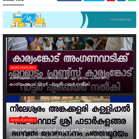
NEWS FEATURES
കാര്യംങ്കോട് അംഗണവാടിക്ക് ഏറുമാടം ഫ്രണ്ട്സ്
കാര്യംങ്കോട് വാട്ടർ പ്യൂരിഫയർ നൽകി.
NEWS FEATURES
നീലേശ്വരം അങ്കക്കളരി കള്ളിപ്പാൽ വീട് തറവാട് ശ്രീ
പാടാർകുളങ്ങര ഭഗവതി ദേവസ്ഥാനം പത്താമുദയം