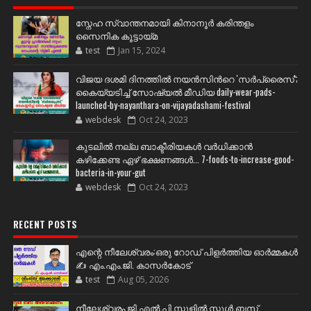
സ്നേഹ സ്വാന്തനമായി കിനാനൂർ കരിന്തളം
സൈനിക കൂട്ടായ്മ
test
Jan 15, 2024
വിജയ ദശമി ദിനത്തില്‍ നയന്‍സിന്‍റെ 'സര്‍പ്രൈസ്';
കൈയ്യടിച്ച് സോഷ്യല്‍ മീഡിയ daily-wear-pads-
launched-by-nayanthara-on-vijayadashami-festival
webdesk
Oct 24, 2023
കുടലിൽ നല്ല ബാക്ടീരിയകൾ വര്‍ധിക്കാന്‍
കഴിക്കേണ്ട ഏഴ് ഭക്ഷണങ്ങള്‍... 7-foods-to-increase-good-
bacteria-in-your-gut
webdesk
Oct 24, 2023
RECENT POSTS
എന്റെ നീലേശ്വരം:ഒരു റോഡ് പിളർത്തിയ ഓർമ്മകൾ
✍️ എം.എം.ജി. കാസർകോട്
test
Aug 05, 2026
നീലേശ്വരം ജി എൽ പി സ്കൂളിൽ സ്കൂൾ ബസ്