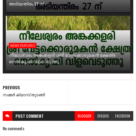
അടിയന്തിരം 27 ന്
NEWS FEATURES
നീലേശ്വരം അങ്കക്കളരി ശ്രീ വേട്ടക്കൊരുമകൻ ക്ഷേത്ര
നെൽകൃഷി വിളവെടുത്തു
PREVIOUS
സമ്മർ ക്യാമ്പ് തുടങ്ങി
POST
COMMENT
BLOGGER
DISQUS
FACEBOOK
No comments