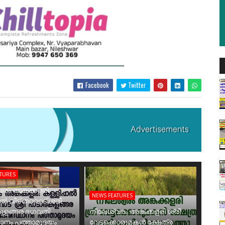
Facebook
Twitter
ATURES
രം അങ്കക്കളരി
NEWS FEATURES
ാൽ വീട് തറവാട് ശ്രീ
ുളങ്ങര ഭഗവതി
നീലേശ്വരം അങ്കക്കളരി ശ്രീ
ാനം പത്താമുദയം
വേട്ടക്കൊരുമകൻ ക്ഷേത്ര