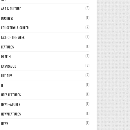
(6)
ART & CULTURE
(1)
BUSINESS
(2)
EDUCATION & CAREER
(5)
FACE OF THE WEEK
(1)
FEATURES
(2)
HEALTH
(6)
KASARAGOD
(2)
LIFE TIPS
(1)
N
(1)
NEES FEATURES
(1)
NEW FEATURES
(1)
NEWAFEATURES
(1)
NEWS