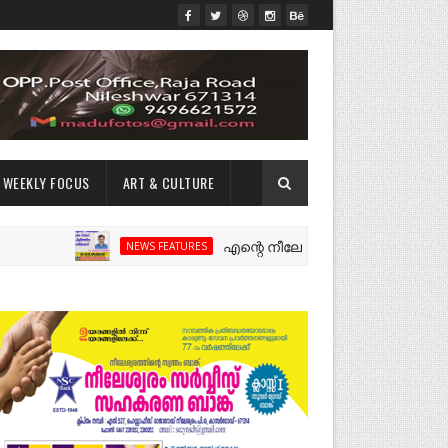
WEEKLY FOCUS
ART & CULTURE
എന്റെ നീലേശ്വരം:ഒരു റോഡ് പിളർത്തിയ
NEWS FEATURES