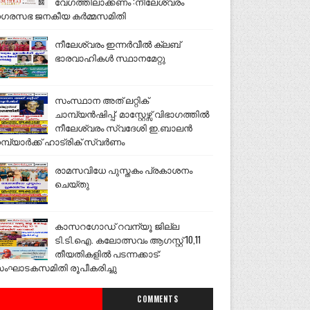
വേഗത്തിലാക്കണം :നീലേശ്വരം
ഗരസഭ ജനകീയ കർമ്മസമിതി
നീലേശ്വരം ഇന്നർവീൽ ക്ലബ്
ഭാരവാഹികൾ സ്ഥാനമേറ്റു
സംസ്ഥാന അത് ലറ്റിക്
ചാമ്പ്യൻഷിപ്പ്: മാസ്റ്റേഴ്സ് വിഭാഗത്തിൽ
നീലേശ്വരം സ്വദേശി ഇ.ബാലൻ
മ്പ്യാർക്ക് ഹാട്രിക് സ്വർണം
രാമസവിധേ പുസ്തകം പ്രകാശനം
ചെയ്തു
കാസറഗോഡ് റവന്യൂ ജില്ല
ടി.ടി.ഐ. കലോത്സവം ആഗസ്റ്റ് 10,11
തീയതികളിൽ പടന്നക്കാട്:
ംഘാടകസമിതി രൂപീകരിച്ചു
COMMENTS