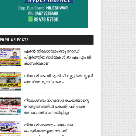
POPULAR POSTS
എന്റെ നീലേശ്വരം:ഒരു റോഡ്
പിളർത്തിയ ഓർമ്മകൾ ✍️ എം.എം.ജി.
കാസർകോട്
നീലേശ്വരം ജി എൽ പി സ്കൂളിൽ സ്കൂൾ
ബസ് അനുവദിക്കണം
നീലേശ്വരം നഗരസഭ ചെയർമാന്റെ
നേതൃത്വത്തിൽ പരാതി പരിഹാര
അദാലത്ത് സംഘടിപ്പിച്ചു
നീലേശ്വരത്തെ പഴയപാലം
പൊളിക്കാനുള്ള നടപടി