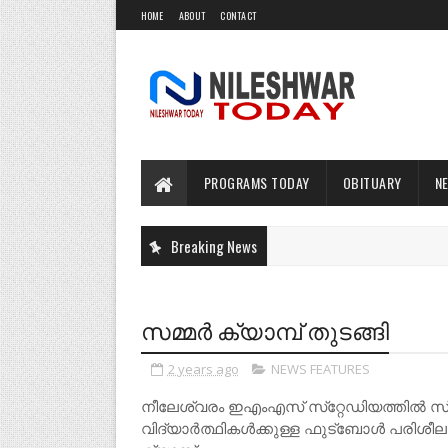
HOME
ABOUT
CONTACT
PROGRAMS TODAY
OBITUARY
N
Breaking News
സമ്മർ ക്യാമ്പ് തുടങ്ങി
2 years ago
NEWS FEATURES
നീലേശ്വരം ഇഎംഎസ് സ്‌റ്റേഡിയത്തിൽ സ്പ
വിദ്യാർത്ഥികൾക്കുള്ള ഫുട്ബോൾ പരിശീലന