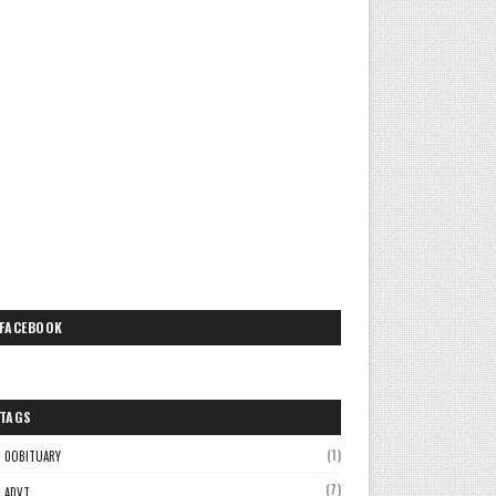
FACEBOOK
TAGS
(1)
0OBITUARY
(7)
ADVT