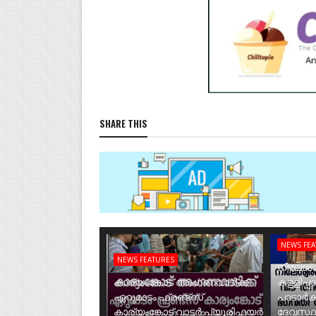
SHARE THIS
NEWS FE
NEWS FEATURES
നീലേശ്വ
കാര്യംങ്കോട് അംഗണവാടിക്ക്
കള്ളിപ്പ
ഏറുമാടം ഫ്രണ്ട്സ്
പാടാർക
കാര്യംങ്കോട് വാട്ടർ പ്യൂരിഫയർ
ദേവസ്ഥ