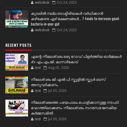
webdesk
Oct 24, 2023
കുടലിൽ നല്ല ബാക്ടീരിയകൾ വര്‍ധിക്കാന്‍
കഴിക്കേണ്ട ഏഴ് ഭക്ഷണങ്ങള്‍... 7-foods-to-increase-good-
bacteria-in-your-gut
webdesk
Oct 24, 2023
RECENT POSTS
എന്റെ നീലേശ്വരം:ഒരു റോഡ് പിളർത്തിയ ഓർമ്മകൾ
✍️ എം.എം.ജി. കാസർകോട്
test
Aug 05, 2026
നീലേശ്വരം ജി എൽ പി സ്കൂളിൽ സ്കൂൾ ബസ്
അനുവദിക്കണം
test
Jul 30, 2026
നീലേശ്വരത്തെ പഴയപാലം പൊളിക്കാനുള്ള നടപടി
വേഗത്തിലാക്കണം :നീലേശ്വരം നഗരസഭ ജനകീയ
കർമ്മസമിതി
test
Jul 30, 2026