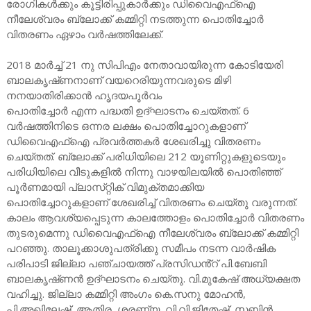
രോഗികൾക്കും കൂട്ടിരിപ്പുകാർക്കും ഡിവൈഎഫ്ഐ
നീലേശ്വരം ബ്ലോക്ക് കമ്മിറ്റി നടത്തുന്ന പൊതിച്ചോർ
വിതരണം ഏഴാം വർഷത്തിലേക്ക്.
2018 മാർച്ച് 21 നു സിപിഎം നേതാവായിരുന്ന കോടിയേരി
ബാലകൃഷ്‌ണനാണ് വയറെരിയുന്നവരുടെ മിഴി
നനയാതിരിക്കാൻ ഹൃദയപൂർവം
പൊതിച്ചോർ എന്ന പദ്ധതി ഉദ്ഘാടനം ചെയ്‌തത്‌. 6
വർഷത്തിനിടെ ഒന്നര ലക്ഷം പൊതിച്ചോറുകളാണ്
ഡിവൈഎഫ്‌ഐ പ്രവർത്തകർ ശേഖരിച്ചു വിതരണം
ചെയ്‌തത്‌. ബ്ലോക്ക് പരിധിയിലെ 212 യൂണിറ്റുകളുടെയും
പരിധിയിലെ വീടുകളിൽ നിന്നു വാഴയിലയിൽ പൊതിഞ്ഞ്
പൂർണമായി പ്ലാസ്‌റ്റിക് വിമുക്‌തമാക്കിയ
പൊതിച്ചോറുകളാണ് ശേഖരിച്ച് വിതരണം ചെയ്തു വരുന്നത്.
കാലം ആവശ്യപ്പെടുന്ന കാലത്തോളം പൊതിച്ചോർ വിതരണം
തുടരുമെന്നു ഡിവൈഎഫ്ഐ നീലേശ്വരം ബ്ലോക്ക് കമ്മിറ്റി
പറഞ്ഞു. താലൂക്കാശുപത്രിക്കു സമീപം നടന്ന വാർഷിക
പരിപാടി ജില്ലാ പഞ്ചായത്ത് പ്രസിഡൻ്റ് പി.ബേബി
ബാലകൃഷ്‌ണൻ ഉദ്ഘാടനം ചെയ്തു. വി.മുകേഷ് അധ്യക്ഷത
വഹിച്ചു. ജില്ലാ കമ്മിറ്റി അംഗം കെ.സനു മോഹൻ,
പി.അഖിലേഷ്, ആതിര, ശരണ്യ, വി.വി.ജിതേഷ്, സബിൻ