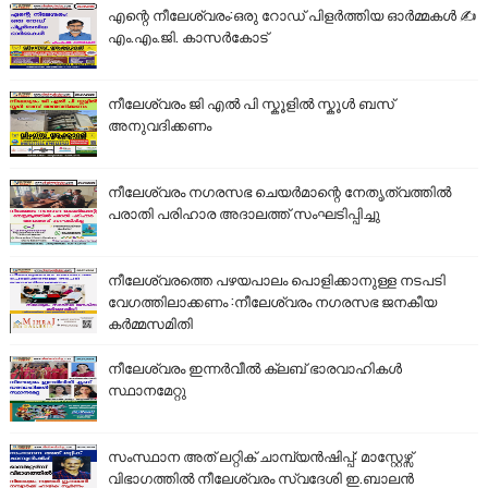
എന്റെ നീലേശ്വരം:ഒരു റോഡ് പിളർത്തിയ ഓർമ്മകൾ ✍️
എം.എം.ജി. കാസർകോട്
നീലേശ്വരം ജി എൽ പി സ്കൂളിൽ സ്കൂൾ ബസ്
അനുവദിക്കണം
നീലേശ്വരം നഗരസഭ ചെയർമാന്റെ നേതൃത്വത്തിൽ
പരാതി പരിഹാര അദാലത്ത് സംഘടിപ്പിച്ചു
നീലേശ്വരത്തെ പഴയപാലം പൊളിക്കാനുള്ള നടപടി
വേഗത്തിലാക്കണം :നീലേശ്വരം നഗരസഭ ജനകീയ
കർമ്മസമിതി
നീലേശ്വരം ഇന്നർവീൽ ക്ലബ് ഭാരവാഹികൾ
സ്ഥാനമേറ്റു
സംസ്ഥാന അത് ലറ്റിക് ചാമ്പ്യൻഷിപ്പ്: മാസ്റ്റേഴ്സ്
വിഭാഗത്തിൽ നീലേശ്വരം സ്വദേശി ഇ.ബാലൻ