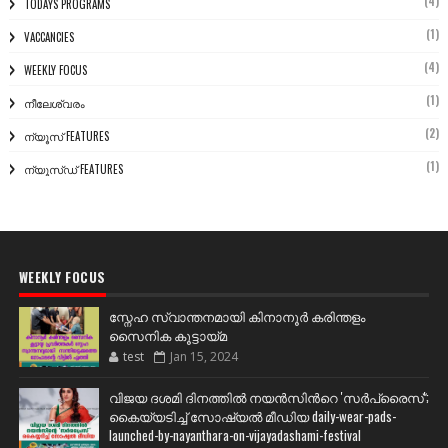
(4)
TODAYS PROGRAMS
(1)
VACCANCIES
(4)
WEEKLY FOCUS
(1)
നീലേശ്വരം
(2)
ന്യൂസ് FEATURES
(1)
ന്യൂസ്ഡ് FEATURES
WEEKLY FOCUS
സ്നേഹ സ്വാന്തനമായി കിനാനൂർ കരിന്തളം
സൈനിക കൂട്ടായ്മ
test
Jan 15, 2024
വിജയ ദശമി ദിനത്തില്‍ നയന്‍സിന്‍റെ 'സര്‍പ്രൈസ്';
കൈയ്യടിച്ച് സോഷ്യല്‍ മീഡിയ daily-wear-pads-
launched-by-nayanthara-on-vijayadashami-festival