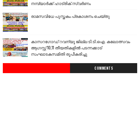
നമ്പ്യാർക്ക് ഹാട്രിക് സ്വർണം
രാമസവിധേ പുസ്തകം പ്രകാശനം ചെയ്തു
കാസറഗോഡ് റവന്യൂ ജില്ല ടി.ടി.ഐ. കലോത്സവം
ആഗസ്റ്റ് 10,11 തീയതികളിൽ പടന്നക്കാട്:
സംഘാടകസമിതി രൂപീകരിച്ചു
COMMENTS