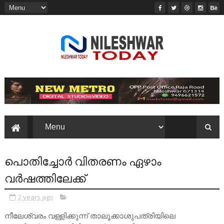
പൊതിച്ചോർ വിതരണം ഏഴാം
വർഷത്തിലേക്ക്
2 years ago
നീലേശ്വരം വള്ളിക്കുന്ന് താലൂക്കാശുപത്രിയിലെ