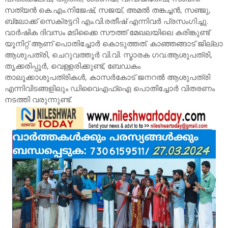
സത്യൻ കെ.എം.നിജേഷ്, സജയ്, അമൽ തങ്കച്ചൻ, സഞ്ജു,
ബ്ലോക്ക് സെക്രട്ടറി എം.വി.രതീഷ് എന്നിവർ പ്രസംഗിച്ചു.
വാർഷിക ദിവസം മടിക്കൈ സൗത്ത് മേഖലയിലെ കരിങ്കുണ്ട്
യൂനിറ്റ് ആണ് പൊതിച്ചോർ കൊടുത്തത്. കാഞ്ഞങ്ങാട് ജില്ലാ
ആശുപത്രി, ചെറുവത്തൂർ വി.വി. സ്മാരക ഗവ.ആശുപത്രി,
തൃക്കരിപ്പൂർ, വെള്ളരിക്കുണ്ട്, ബേഡകം
താലൂക്കാശുപത്രികൾ, കാസർകോട് ജനറൽ ആശുപത്രി
എന്നിവിടങ്ങളിലും ഡിവൈഎഫ്ഐ പൊതിച്ചോർ വിതരണം
നടത്തി വരുന്നുണ്ട്.