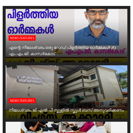
NEWS FEATURES
എന്റെ നീലേശ്വരം:ഒരു റോഡ് പിളർത്തിയ ഓർമ്മകൾ ✍️
എം.എം.ജി. കാസർകോട്
NEWS FEATURES
നീലേശ്വരം ജി എൽ പി സ്കൂളിൽ സ്കൂൾ ബസ് അനുവദിക്കണം