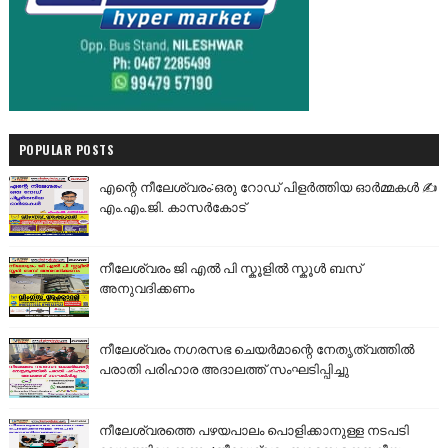
POPULAR POSTS
എന്റെ നീലേശ്വരം:ഒരു റോഡ് പിളർത്തിയ ഓർമ്മകൾ ✍️
എം.എം.ജി. കാസർകോട്
നീലേശ്വരം ജി എൽ പി സ്കൂളിൽ സ്കൂൾ ബസ്
അനുവദിക്കണം
നീലേശ്വരം നഗരസഭ ചെയർമാന്റെ നേതൃത്വത്തിൽ
പരാതി പരിഹാര അദാലത്ത് സംഘടിപ്പിച്ചു
നീലേശ്വരത്തെ പഴയപാലം പൊളിക്കാനുള്ള നടപടി