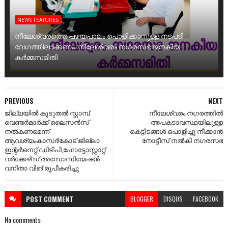
NEWS FEATURES
നീലേശ്വരത്തെ പഴയപാലം പൊളിക്കാനുള്ള നടപടി
വേഗത്തിലാക്കണം :നീലേശ്വരം നഗരസഭ ജനകീയ
കർമ്മസമിതി
PREVIOUS
NEXT
ജില്ലയിൽ കൂടുതൽ സ്റ്റാമ്പ്
നീലേശ്വരം നഗരത്തിൽ
വെണ്ടർമാർക്ക് ലൈസൻസ്
അപകടാവസ്ഥയിലുള്ള
നൽകണമെന്ന്
കെട്ടിടങ്ങൾ പൊളിച്ചു നീക്കാൻ
ആവശ്യംകാസർകോട് ജില്ലാ
നോട്ടീസ് നൽകി നഗരസഭ
ഇന്റർനെറ്റ്,ഡിടിപി,ഫോട്ടോസ്റ്റാറ്റ്
വർക്കേഴ്‌സ് അസോസിയേഷൻ
വനിതാ വിങ് രൂപീകരിച്ചു
POST
COMMENT
BLOGGER
DISQUS
FACEBOOK
No comments