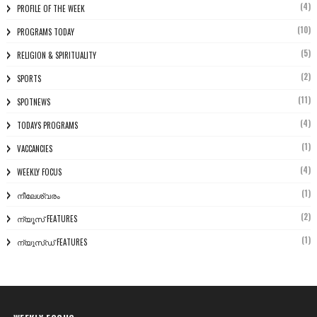
(4)
PROFILE OF THE WEEK
(10)
PROGRAMS TODAY
(5)
RELIGION & SPIRITUALITY
(2)
SPORTS
(11)
SPOTNEWS
(4)
TODAYS PROGRAMS
(1)
VACCANCIES
(4)
WEEKLY FOCUS
(1)
നീലേശ്വരം
(2)
ന്യൂസ് FEATURES
(1)
ന്യൂസ്ഡ് FEATURES