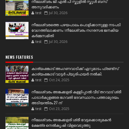
നീലേശ്വരം ജി എൽ പി സ്കൂളിൽ സ്കൂൾ ബസ്
അനുവദിക്കണം
test
Jul 30, 2026
നീലേശ്വരത്തെ പഴയപാലം പൊളിക്കാനുള്ള നടപടി
വേഗത്തിലാക്കണം :നീലേശ്വരം നഗരസഭ ജനകീയ
കർമ്മസമിതി
test
Jul 30, 2026
NEWS FEATURES
കാര്യംങ്കോട് അംഗണവാടിക്ക് ഏറുമാടം ഫ്രണ്ട്സ്
കാര്യംങ്കോട് വാട്ടർ പ്യൂരിഫയർ നൽകി.
test
Oct 24, 2025
നീലേശ്വരം അങ്കക്കളരി കള്ളിപ്പാൽ വീട് തറവാട് ശ്രീ
പാടാർകുളങ്ങര ഭഗവതി ദേവസ്ഥാനം പത്താമുദയം
അടിയന്തിരം 27 ന്
test
Oct 23, 2025
നീലേശ്വരം അങ്കക്കളരി ശ്രീ വേട്ടക്കൊരുമകൻ
ക്ഷേത്ര നെൽകൃഷി വിളവെടുത്തു