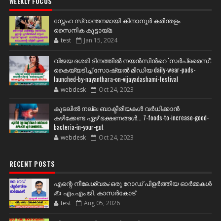
WEEKLY FOCUS
സ്നേഹ സ്വാന്തനമായി കിനാനൂർ കരിന്തളം
സൈനിക കൂട്ടായ്മ
test
Jan 15, 2024
വിജയ ദശമി ദിനത്തില്‍ നയന്‍സിന്‍റെ 'സര്‍പ്രൈസ്';
കൈയ്യടിച്ച് സോഷ്യല്‍ മീഡിയ daily-wear-pads-
launched-by-nayanthara-on-vijayadashami-festival
webdesk
Oct 24, 2023
കുടലിൽ നല്ല ബാക്ടീരിയകൾ വര്‍ധിക്കാന്‍
കഴിക്കേണ്ട ഏഴ് ഭക്ഷണങ്ങള്‍... 7-foods-to-increase-good-
bacteria-in-your-gut
webdesk
Oct 24, 2023
RECENT POSTS
എന്റെ നീലേശ്വരം:ഒരു റോഡ് പിളർത്തിയ ഓർമ്മകൾ
✍️ എം.എം.ജി. കാസർകോട്
test
Aug 05, 2026