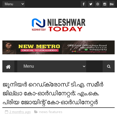
ജൂനിയർ റെഡ്ക്രോസ്: ടി.എ. സമീർ
ജില്ലാ കോ-ഓർഡിനേറ്റർ; എം.കെ.
പ്രിയ ജോയിന്റ് കോ-ഓർഡിനേറ്റർ
2 months ago
news features