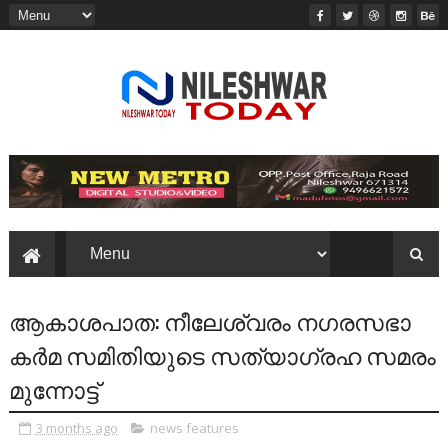
ആകാശപാത: നീലേശ്വരം നഗരസഭാ
കർമ സമിതിയുടെ സത്യാഗ്രഹ സമരം
മുന്നോട്ട്
3 months ago
news features