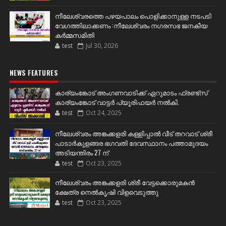
നീലേശ്വരത്തെ പഴയപാലം പൊളിക്കാനുള്ള നടപടി
വേഗത്തിലാക്കണം :നീലേശ്വരം നഗരസഭ ജനകീയ
കർമ്മസമിതി
test
Jul 30, 2026
NEWS FEATURES
കാര്യംങ്കോട് അംഗണവാടിക്ക് ഏറുമാടം ഫ്രണ്ട്സ്
കാര്യംങ്കോട് വാട്ടർ പ്യൂരിഫയർ നൽകി.
test
Oct 24, 2025
നീലേശ്വരം അങ്കക്കളരി കള്ളിപ്പാൽ വീട് തറവാട് ശ്രീ
പാടാർകുളങ്ങര ഭഗവതി ദേവസ്ഥാനം പത്താമുദയം
അടിയന്തിരം 27 ന്
test
Oct 23, 2025
നീലേശ്വരം അങ്കക്കളരി ശ്രീ വേട്ടക്കൊരുമകൻ
ക്ഷേത്ര നെൽകൃഷി വിളവെടുത്തു
test
Oct 23, 2025