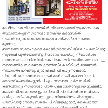
ദേശീയപാത വികസനത്തിൽ നീലേശ്വരത്ത് ആകാശപാത
ആവശ്യപ്പെട്ട് നഗരസഭാ ജനകീയ കർമസമിതി
നടത്തിവരുന്ന അനിശ്ചിതകാല സത്യാഗ്രഹ സമരം
മുന്നോട്ട്.
ഇന്നത്തെ സമരം കേരള കോൺഗ്രസ് ബി ജില്ലാ പ്രസിഡന്റ്
സുരേഷ് പുതിയേടത്ത് ഉദ്ഘാടനം ചെയ്തു. നീലേശ്വരം
നഗരസഭാ കൗൺസിലർ കെ.പ്രകാശൻ അധ്യക്ഷത വഹിച്ചു.
സാമ്പത്തിക സാക്ഷരത കൗൺസിലർ ഗിരിധർ രാഘവൻ
സ്വാഗതം പറഞ്ഞു. മുൻ എംപി, പി.കരുണാകരൻ,
നീലേശ്വരം നഗരസഭ ചെയർമാൻ പി.പി.മുഹമ്മദ് റാഫി,
വൈസ് ചെയർപേഴ്സൺ പി.എം. സന്ധ്യ, കർമ സമിതി
കൺവീനറും നഗരസഭാ പ്രതിപക്ഷ നേതാവുമായ ഇ.ഷജീർ,
കൗൺസിലർമാരായ ഇ. ചന്ദ്രമതി, പി.വി.സതീശൻ, വി.കെ.
റഷീദ, പ്രദീപ് കുമാർ ഇട്ടപ്പുറം, നീലേശ്വരം പ്രസ്ഫോറം
പ്രസിഡന്റ് സേതു ബങ്കളം, പി.വിജയകുമാർ, കൈപ്രത്ത്
കൃഷ്ണൻ നമ്പ്യാർ, വേണുഗോപാലൻ തുടങ്ങിയവർ