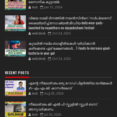
സൈനിക കൂട്ടായ്മ
test
Jan 15, 2024
വിജയ ദശമി ദിനത്തില്‍ നയന്‍സിന്‍റെ 'സര്‍പ്രൈസ്';
കൈയ്യടിച്ച് സോഷ്യല്‍ മീഡിയ daily-wear-pads-
launched-by-nayanthara-on-vijayadashami-festival
webdesk
Oct 24, 2023
കുടലിൽ നല്ല ബാക്ടീരിയകൾ വര്‍ധിക്കാന്‍
കഴിക്കേണ്ട ഏഴ് ഭക്ഷണങ്ങള്‍... 7-foods-to-increase-good-
bacteria-in-your-gut
webdesk
Oct 24, 2023
RECENT POSTS
എന്റെ നീലേശ്വരം:ഒരു റോഡ് പിളർത്തിയ ഓർമ്മകൾ
✍️ എം.എം.ജി. കാസർകോട്
test
Aug 05, 2026
നീലേശ്വരം ജി എൽ പി സ്കൂളിൽ സ്കൂൾ ബസ്
അനുവദിക്കണം
test
Jul 30, 2026