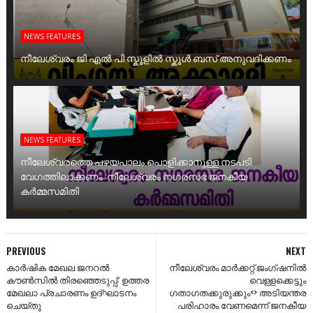
NEWS FEATURES
നീലേശ്വരം ജി എൽ പി സ്കൂളിൽ സ്കൂൾ ബസ് അനുവദിക്കണം
NEWS FEATURES
നീലേശ്വരത്തെ പഴയപാലം പൊളിക്കാനുള്ള നടപടി
വേഗത്തിലാക്കണം :നീലേശ്വരം നഗരസഭ ജനകീയ
കർമ്മസമിതി
PREVIOUS
NEXT
കാർഷിക മേഖല ജനറൽ
നീലേശ്വരം മാർക്കറ്റ് ജംഗ്ഷനിൽ
കൗൺസിൽ തിരഞ്ഞെടുപ്പ്: ഉത്തര
വെള്ളക്കെട്ടും
മേഖലാ പ്രചാരണം ഉദ്ഘാടനം
ഗതാഗതക്കുരുക്കും<> അടിയന്തര
ചെയ്തു
പരിഹാരം വേണമെന്ന് ജനകീയ