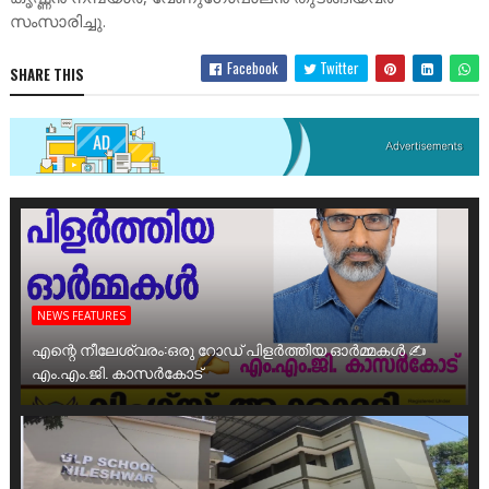
സംസാരിച്ചു.
Facebook
Twitter
SHARE THIS
NEWS FEATURES
എന്റെ നീലേശ്വരം:ഒരു റോഡ് പിളർത്തിയ ഓർമ്മകൾ ✍️
എം.എം.ജി. കാസർകോട്