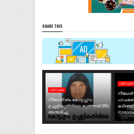
SHARE THIS
OBITUARY
OBITUARY
നീലേശ്വ
നീലേശ്വരം കോട്ടപ്പുറം
പാചകത്
ഉച്ചൂളികുതിരിലെ കുഞ്ഞാമി (65)
കടിഞ്ഞ
അന്തരിച്ചു.
നാരായണി