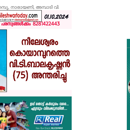
പു, നാരായണി, അമ്പാടി വി.