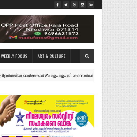
WEEKLY FOCUS
ART & CULTURE
തിയ ഓർമ്മകൾ ✍️ എം.എം.ജി. കാസർകോട്
NEWS FEATURES