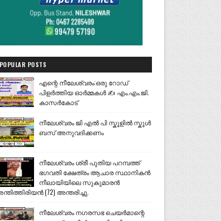
POPULAR POSTS
എന്റെ നീലേശ്വരം:ഒരു റോഡ്
പിളർത്തിയ ഓർമ്മകൾ ✍️ എം.എം.ജി.
കാസർകോട്
നീലേശ്വരം ജി എൽ പി സ്കൂളിൽ സ്കൂൾ
ബസ് അനുവദിക്കണം
നീലേശ്വരം ശ്രീ പുതിയ പറമ്പത്ത്
ഭഗവതി ക്ഷേത്രം ആചാര സ്ഥാനികൻ
നീലായിയിലെ സുകുമാരൻ
ന്തിത്തിരിയൻ (72) അന്തരിച്ചു.
നീലേശ്വരം നഗരസഭ ചെയർമാന്റെ