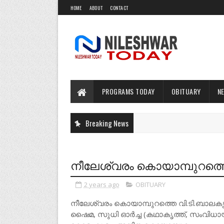
HOME
ABOUT
CONTACT
PROGRAMS TODAY
OBITUARY
N
Breaking News
നീലേശ്വരം കൊയാമ്പുറത്തെ വ
2 years ago
OBITUARY
നീലേശ്വരം കൊയാമ്പുറത്തെ വി.ടി.ബാലകൃഷ്ണൻ
ഷൈമ, സുധി ഓർച്ച (കഥാകൃത്ത്, സംവിധാ