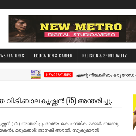
EWS FEATURES
EDUCATION & CAREER
RELIGION & SPIRITUALITY
എന്റെ നീലേശ്വരം:ഒരു റോഡ് പിളർത്
NEWS FEATURES
ി.ടി.ബാലകൃഷ്ണൻ (75) അന്തരിച്ചു.
 (75) അന്തരിച്ചു. ഭാര്യ: കെ.ചന്ദ്രിക. മക്കൾ: ബാബു,
യകൻ). മരുമക്കൾ: ജാനകി അരയി, സുകുമാരൻ