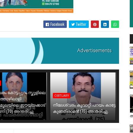
Facebook
Twitter
രം കോട്ടപ്പുറം സ്കൂളിലെ
OBITUARY
തൊഴിലാളി
ിമൂലയിലെ ഈയ്യക്കാട്
നീലേശ്വരം കൂവാറ്റി പറയം കാട്ടേ
 (70) അന്തരിച്ചു
കുഞ്ഞിരാമൻ (75) അന്തരിച്ചു.
അ