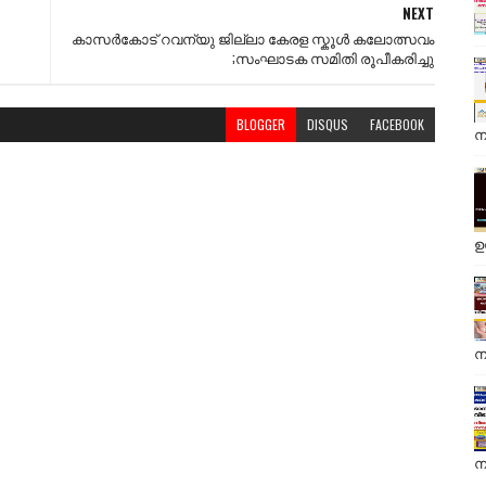
NEXT
കാസർകോട് റവന്യു ജില്ലാ കേരള സ്കൂൾ കലോത്സവം
;സംഘാടക സമിതി രൂപീകരിച്ചു
BLOGGER
DISQUS
FACEBOOK
ന
ഉ
ന
ന