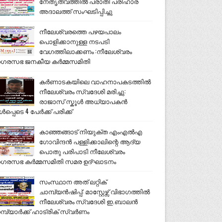
നേതൃത്വത്തിൽ പരാതി പരിഹാര
അദാലത്ത് സംഘടിപ്പിച്ചു
നീലേശ്വരത്തെ പഴയപാലം
പൊളിക്കാനുള്ള നടപടി
വേഗത്തിലാക്കണം :നീലേശ്വരം
ഗരസഭ ജനകീയ കർമ്മസമിതി
കർണാടകയിലെ വാഹനാപകടത്തിൽ
നീലേശ്വരം സ്വദേശി മരിച്ചു:
രാജാസ് സ്കൂൾ അധ്യാപകൻ
ൾപ്പെടെ 4 പേർക്ക് പരിക്ക്
കാഞ്ഞങ്ങാട് നിയുക്ത എംഎൽഎ
ഗോവിന്ദൻ പള്ളിക്കാലിന്റെ ആദ്യ
പൊതു പരിപാടി നീലേശ്വരം
ഗരസഭ കർമ്മസമിതി സമര ഉദ്ഘാടനം
സംസ്ഥാന അത് ലറ്റിക്
ചാമ്പ്യൻഷിപ്പ്: മാസ്റ്റേഴ്സ് വിഭാഗത്തിൽ
നീലേശ്വരം സ്വദേശി ഇ.ബാലൻ
മ്പ്യാർക്ക് ഹാട്രിക് സ്വർണം