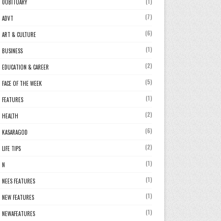
(1)
0OBITUARY
(7)
ADVT
(6)
ART & CULTURE
(1)
BUSINESS
(2)
EDUCATION & CAREER
(5)
FACE OF THE WEEK
(1)
FEATURES
(2)
HEALTH
(6)
KASARAGOD
(2)
LIFE TIPS
(1)
N
(1)
NEES FEATURES
(1)
NEW FEATURES
(1)
NEWAFEATURES