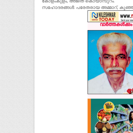
കോളംകുളം, അജിത കൊയാമ്പുറം.
സഹോദരങ്ങൾ: പരേതരായ അമ്മാറ്, കുഞ്ഞമ്