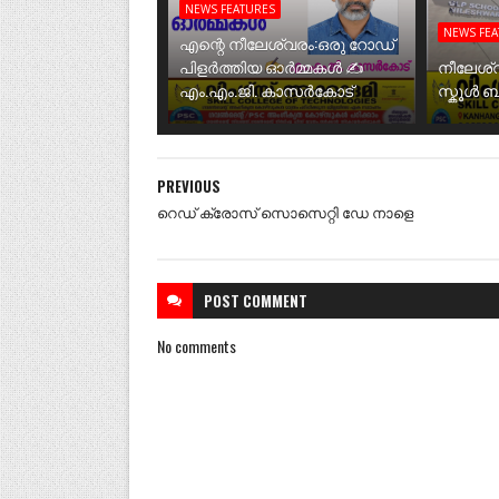
NEWS FEATURES
NEWS FE
എന്റെ നീലേശ്വരം:ഒരു റോഡ്
പിളർത്തിയ ഓർമ്മകൾ ✍️
നീലേശ്
എം.എം.ജി. കാസർകോട്
സ്കൂൾ 
PREVIOUS
റെഡ്‌ ക്രോസ്‌ സൊസെറ്റി ഡേ നാളെ
POST
COMMENT
No comments