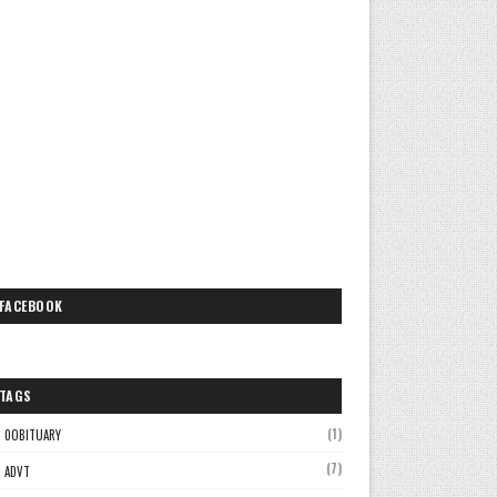
FACEBOOK
TAGS
(1)
0OBITUARY
(7)
ADVT