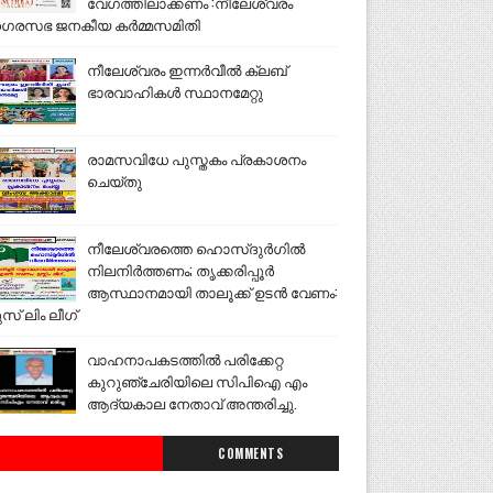
വേഗത്തിലാക്കണം :നീലേശ്വരം
ഗരസഭ ജനകീയ കർമ്മസമിതി
നീലേശ്വരം ഇന്നർവീൽ ക്ലബ്
ഭാരവാഹികൾ സ്ഥാനമേറ്റു
രാമസവിധേ പുസ്തകം പ്രകാശനം
ചെയ്തു
നീലേശ്വരത്തെ ഹൊസ്ദുർഗിൽ
നിലനിർത്തണം; തൃക്കരിപ്പൂർ
ആസ്ഥാനമായി താലൂക്ക് ഉടൻ വേണം:
ുസ് ലിം ലീഗ്
വാഹനാപകടത്തിൽ പരിക്കേറ്റ
കുറുഞ്ചേരിയിലെ സിപിഐ എം
ആദ്യകാല നേതാവ് അന്തരിച്ചു.
COMMENTS