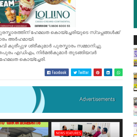
കാരത്തിന് ഹേമലത കൊയ്ച്ചേരിയുടെ സ്വപ്നങ്ങൾക്ക്
ഹാരം അർഹമായി.
കുരീപ്പുഴ ശ്രീകുമാർ പുരസ്കാരം സമ്മാനിച്ചു.
തപുരം എഡിഎം, നിർമൽകുമാർ തുടങ്ങിയവർ
ഹേമലത കൊയ്ച്ചേരി.
Facebook
Twitter
NEWS FEATURES