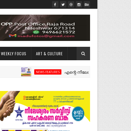
WEEKLY FOCUS
ART & CULTURE
എന്റെ നീലേശ്വരം:ഒരു റോഡ് പിളർത്തിയ 
NEWS FEATURES