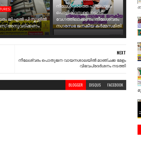
നീലേശ്വരത്തെ പഴയപാലം
ന
ATURES
പൊളിക്കാനുള്ള നടപടി
വരം ജി എൽ പി സ്കൂളിൽ
വേഗത്തിലാക്കണം :നീലേശ്വരം
ബസ് അനുവദിക്കണം
നഗരസഭ ജനകീയ കർമ്മസമിതി
NEXT
നീലേശ്വരം പൊതുജന വായനശാലയിൽ മാഞ്ചക്ക മേളം
വിഭവപ്രദർശനം നടത്തി
BLOGGER
DISQUS
FACEBOOK
മ