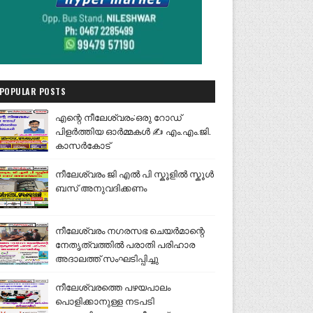
POPULAR POSTS
എന്റെ നീലേശ്വരം:ഒരു റോഡ്
പിളർത്തിയ ഓർമ്മകൾ ✍️ എം.എം.ജി.
കാസർകോട്
നീലേശ്വരം ജി എൽ പി സ്കൂളിൽ സ്കൂൾ
ബസ് അനുവദിക്കണം
നീലേശ്വരം നഗരസഭ ചെയർമാന്റെ
നേതൃത്വത്തിൽ പരാതി പരിഹാര
അദാലത്ത് സംഘടിപ്പിച്ചു
നീലേശ്വരത്തെ പഴയപാലം
പൊളിക്കാനുള്ള നടപടി