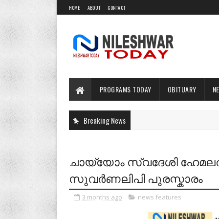
HOME
ABOUT
CONTACT
PROGRAMS TODAY
OBITUARY
N
Breaking News
ചായ്യോം സ്വദേശി ഹേമലത 
സുവർണലിപി പുരസ്കാരം
3 months ago
news features