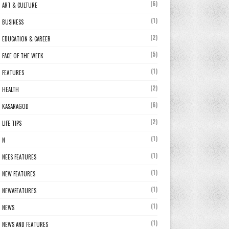
(6)
ART & CULTURE
(1)
BUSINESS
(2)
EDUCATION & CAREER
(5)
FACE OF THE WEEK
(1)
FEATURES
(2)
HEALTH
(6)
KASARAGOD
(2)
LIFE TIPS
(1)
N
(1)
NEES FEATURES
(1)
NEW FEATURES
(1)
NEWAFEATURES
(1)
NEWS
(1)
NEWS AND FEATURES