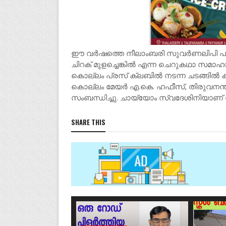
ഈ വർഷത്തെ നീലാംബരി സുവർണലിപി പുരസ്
ചിറക് മുളച്ചെങ്കിൽ എന്ന ചെറുകഥാ സമാ
കൊല്ലം പ്രസ് ക്ലബിൽ നടന്ന ചടങ്ങിൽ കവി 
കൊല്ലം മേയർ എ.കെ. ഹഫീസ്, തിരുവനന്
സംബന്ധിച്ചു. ചായ്യോം സ്വദേശിനിയാണ് 
SHARE THIS