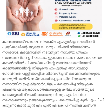
കാഞ്ഞങ്ങാട് മണ്ഡലം നിയുക്ത എംഎൽഎ ഗോവിന്ദൻ
പള്ളിക്കാലിന്റെ ആദ്യ പൊതു പരിപാടി നീലേശ്വരം
നഗരസഭ കർമ്മസമിതി നടത്തുന്ന സ്വത്യ ഗ്രഹം
സമരത്തിൻറെ ഉദ്ഘാടനം. ഇന്നലെ നടന്ന സമരം നഗരസഭ
കൗൺസിലർ പി അഖിലേഷിന്റെ അധ്യക്ഷതയിലാണ്
കാഞ്ഞങ്ങാടിന്റെ നിയുക്ത എംഎൽഎ അഡ്വക്കറ്റ്
ഗോവിന്ദൻ പള്ളിക്കാപ്പിൽ നിർവഹിച്ചത്. കർമ്മസമിതിയുടെ
നേതൃത്വത്തിൽ സർവകക്ഷികളും ചേർന്ന് നടത്തുന്ന
സമരത്തിന് ഐക്യദാർഢ്യം പ്രഖ്യാപിച്ച നിയുക്ത
എംഎൽഎ ആകാശപാതക്കായുള്ള കർമ്മ സമിതിയുടെ
പോരാട്ടത്തിന് തന്റെ ഭാഗത്തു നിന്നും എല്ലാവിധ
സഹകരണവും ഉണ്ടാകുമെന്നും പ്രഖ്യാപിച്ചു മുൻ എം പി പി
കരുണാകരൻ .മുൻ എം എൽ എ കെ പി സതീഷ് ചന്ദ്രൻ