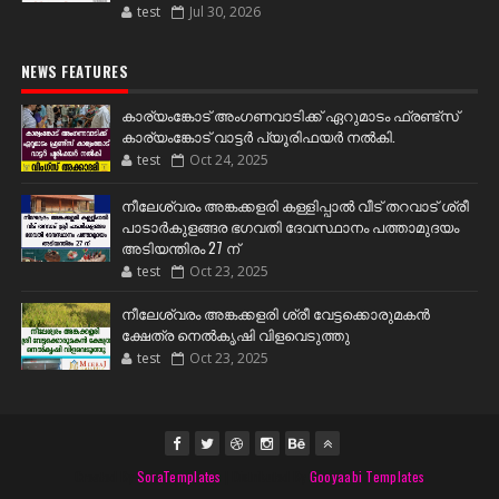
test
Jul 30, 2026
NEWS FEATURES
കാര്യംങ്കോട് അംഗണവാടിക്ക് ഏറുമാടം ഫ്രണ്ട്സ്
കാര്യംങ്കോട് വാട്ടർ പ്യൂരിഫയർ നൽകി.
test
Oct 24, 2025
നീലേശ്വരം അങ്കക്കളരി കള്ളിപ്പാൽ വീട് തറവാട് ശ്രീ
പാടാർകുളങ്ങര ഭഗവതി ദേവസ്ഥാനം പത്താമുദയം
അടിയന്തിരം 27 ന്
test
Oct 23, 2025
നീലേശ്വരം അങ്കക്കളരി ശ്രീ വേട്ടക്കൊരുമകൻ
ക്ഷേത്ര നെൽകൃഷി വിളവെടുത്തു
test
Oct 23, 2025
Created By
SoraTemplates
| Distributed By
Gooyaabi Templates