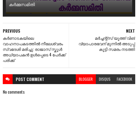
കർമ്മസമിതി
PREVIOUS
NEXT
കർണാടകയിലെ
മർച്ചന്റ്സ് യൂത്ത് വിങ്
വാഹനാപകടത്തിൽ നീലേശ്വരം
വ്യാപാരഭവന് മുന്നിൽ അടുപ്പ്
സ്വദേശി മരിച്ചു: രാജാസ് സ്കൂൾ
കൂട്ടി സമരം നടത്തി
അധ്യാപകൻ ഉൾപ്പെടെ 4 പേർക്ക്
പരിക്ക്
POST
COMMENT
BLOGGER
DISQUS
FACEBOOK
No comments