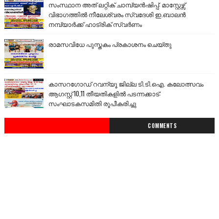
സംസ്ഥാന അത് ലറ്റിക് ചാമ്പ്യൻഷിപ്പ്: മാസ്റ്റേഴ്സ്
വിഭാഗത്തിൽ നീലേശ്വരം സ്വദേശി ഇ.ബാലൻ
നമ്പ്യാർക്ക് ഹാട്രിക് സ്വർണം
രാമസവിധേ പുസ്തകം പ്രകാശനം ചെയ്തു
കാസറഗോഡ് റവന്യൂ ജില്ല ടി.ടി.ഐ. കലോത്സവം
ആഗസ്റ്റ് 10,11 തീയതികളിൽ പടന്നക്കാട്:
സംഘാടകസമിതി രൂപീകരിച്ചു
COMMENTS