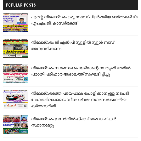
POPULAR POSTS
എന്റെ നീലേശ്വരം:ഒരു റോഡ് പിളർത്തിയ ഓർമ്മകൾ ✍️
എം.എം.ജി. കാസർകോട്
നീലേശ്വരം ജി എൽ പി സ്കൂളിൽ സ്കൂൾ ബസ്
അനുവദിക്കണം
നീലേശ്വരം നഗരസഭ ചെയർമാന്റെ നേതൃത്വത്തിൽ
പരാതി പരിഹാര അദാലത്ത് സംഘടിപ്പിച്ചു
നീലേശ്വരത്തെ പഴയപാലം പൊളിക്കാനുള്ള നടപടി
വേഗത്തിലാക്കണം :നീലേശ്വരം നഗരസഭ ജനകീയ
കർമ്മസമിതി
നീലേശ്വരം ഇന്നർവീൽ ക്ലബ് ഭാരവാഹികൾ
സ്ഥാനമേറ്റു