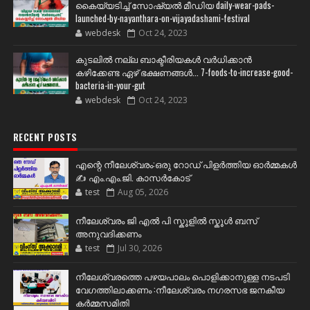
കൈയ്യടിച്ച് സോഷ്യല്‍ മീഡിയ daily-wear-pads-
launched-by-nayanthara-on-vijayadashami-festival
webdesk
Oct 24, 2023
കുടലിൽ നല്ല ബാക്ടീരിയകൾ വര്‍ധിക്കാന്‍
കഴിക്കേണ്ട ഏഴ് ഭക്ഷണങ്ങള്‍... 7-foods-to-increase-good-
bacteria-in-your-gut
webdesk
Oct 24, 2023
RECENT POSTS
എന്റെ നീലേശ്വരം:ഒരു റോഡ് പിളർത്തിയ ഓർമ്മകൾ
✍️ എം.എം.ജി. കാസർകോട്
test
Aug 05, 2026
നീലേശ്വരം ജി എൽ പി സ്കൂളിൽ സ്കൂൾ ബസ്
അനുവദിക്കണം
test
Jul 30, 2026
നീലേശ്വരത്തെ പഴയപാലം പൊളിക്കാനുള്ള നടപടി
വേഗത്തിലാക്കണം :നീലേശ്വരം നഗരസഭ ജനകീയ
കർമ്മസമിതി