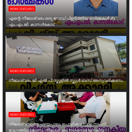
NEWS FEATURES
എന്റെ നീലേശ്വരം:ഒരു റോഡ് പിളർത്തിയ ഓർമ്മകൾ ✍️
എം.എം.ജി. കാസർകോട്
NEWS FEATURES
നീലേശ്വരം ജി എൽ പി സ്കൂളിൽ സ്കൂൾ ബസ് അനുവദിക്കണം
NEWS FEATURES
നീലേശ്വരത്തെ പഴയപാലം പൊളിക്കാനുള്ള നടപടി
വേഗത്തിലാക്കണം :നീലേശ്വരം നഗരസഭ ജനകീയ