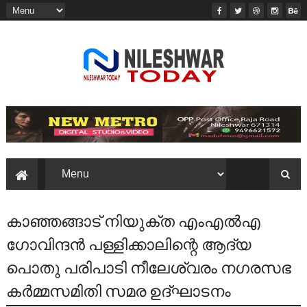
കാഞ്ഞങ്ങാട് നിയുക്ത എംഎൽഎ
ഗോവിന്ദൻ പള്ളിക്കാലിന്റെ ആദ്യ
പൊതു പരിപാടി നീലേശ്വരം നഗരസഭ
കർമ്മസമിതി സമര ഉദ്ഘാടനം