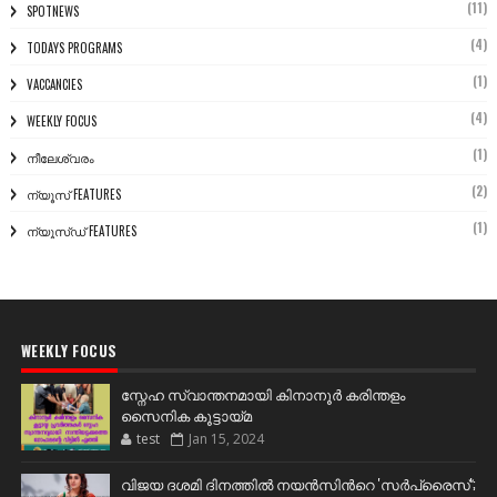
(11)
SPOTNEWS
(4)
TODAYS PROGRAMS
(1)
VACCANCIES
(4)
WEEKLY FOCUS
(1)
നീലേശ്വരം
(2)
ന്യൂസ് FEATURES
(1)
ന്യൂസ്ഡ് FEATURES
WEEKLY FOCUS
സ്നേഹ സ്വാന്തനമായി കിനാനൂർ കരിന്തളം
സൈനിക കൂട്ടായ്മ
test
Jan 15, 2024
വിജയ ദശമി ദിനത്തില്‍ നയന്‍സിന്‍റെ 'സര്‍പ്രൈസ്';