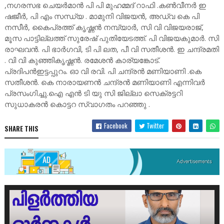
,നഗരസഭ ചെയർമാൻ പി പി മുഹമ്മദ് റാഫി .കൺവീനർ ഇ
ഷജീർ, പി എം സന്ധ്യ . മാമുനി വിജയൻ, അഡ്വ കെ പി
നസീർ, കൈപ്രത്ത് കൃഷ്ണൻ നമ്പ്യാർ, സി വി വിജയരാജ്,
മൂസ പാട്ടില്ലത്ത് സുരേഷ് പുതിയേടത്ത്. പി വിജയകുമാർ. സി
രാഘവൻ. പി ഭാർഗവി, ടി പി ലത, പീ വി സതീശൻ. ഇ ചന്ദ്രമതി
. വി വി കുഞ്ഞികൃഷ്ണൻ. രമേശൻ കാര്യങ്കോട്.
പ്രദിപൻഇട്ടപ്പുറം. ഓ വി രവി. പി ചന്ദ്രൻ മണിയാണി .കെ
സതീശൻ. കെ നാരായണൻ ചന്ദ്രൻ മണിയാണി എന്നിവർ
പ്രസംഗിച്ചു.ഐ എൻ ടി യു സി ജില്ലാ സെക്രട്ടറി
സുധാകരൻ കൊട്ടറ സ്വാഗതം പറഞ്ഞു .
Facebook
Twitter
SHARE THIS