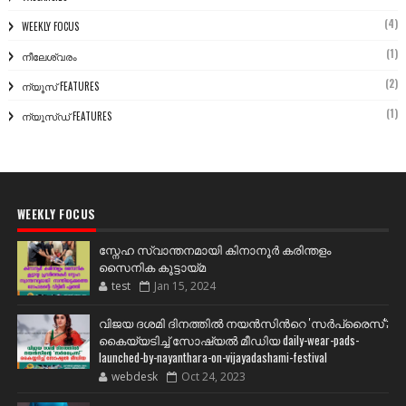
(4)
WEEKLY FOCUS
(1)
നീലേശ്വരം
(2)
ന്യൂസ് FEATURES
(1)
ന്യൂസ്ഡ് FEATURES
WEEKLY FOCUS
സ്നേഹ സ്വാന്തനമായി കിനാനൂർ കരിന്തളം
സൈനിക കൂട്ടായ്മ
test
Jan 15, 2024
വിജയ ദശമി ദിനത്തില്‍ നയന്‍സിന്‍റെ 'സര്‍പ്രൈസ്';
കൈയ്യടിച്ച് സോഷ്യല്‍ മീഡിയ daily-wear-pads-
launched-by-nayanthara-on-vijayadashami-festival
webdesk
Oct 24, 2023