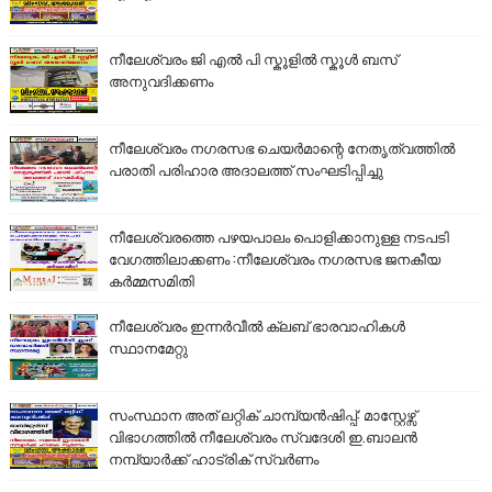
നീലേശ്വരം ജി എൽ പി സ്കൂളിൽ സ്കൂൾ ബസ്
അനുവദിക്കണം
നീലേശ്വരം നഗരസഭ ചെയർമാന്റെ നേതൃത്വത്തിൽ
പരാതി പരിഹാര അദാലത്ത് സംഘടിപ്പിച്ചു
നീലേശ്വരത്തെ പഴയപാലം പൊളിക്കാനുള്ള നടപടി
വേഗത്തിലാക്കണം :നീലേശ്വരം നഗരസഭ ജനകീയ
കർമ്മസമിതി
നീലേശ്വരം ഇന്നർവീൽ ക്ലബ് ഭാരവാഹികൾ
സ്ഥാനമേറ്റു
സംസ്ഥാന അത് ലറ്റിക് ചാമ്പ്യൻഷിപ്പ്: മാസ്റ്റേഴ്സ്
വിഭാഗത്തിൽ നീലേശ്വരം സ്വദേശി ഇ.ബാലൻ
നമ്പ്യാർക്ക് ഹാട്രിക് സ്വർണം