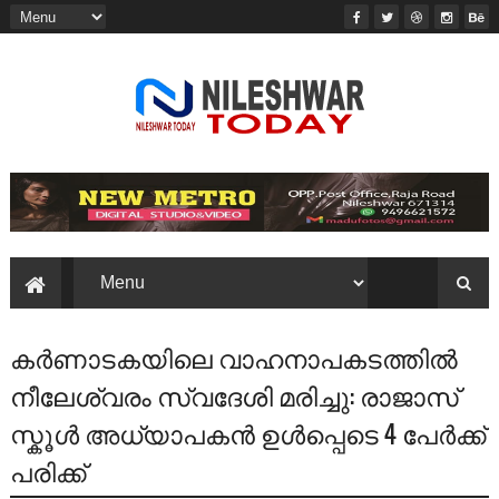
കർണാടകയിലെ വാഹനാപകടത്തിൽ
നീലേശ്വരം സ്വദേശി മരിച്ചു: രാജാസ്
സ്കൂൾ അധ്യാപകൻ ഉൾപ്പെടെ 4 പേർക്ക്
പരിക്ക്