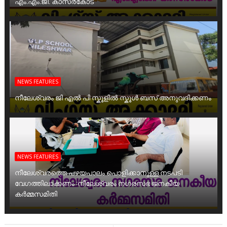
എം.എം.ജി. കാസർകോട്
NEWS FEATURES
നീലേശ്വരം ജി എൽ പി സ്കൂളിൽ സ്കൂൾ ബസ് അനുവദിക്കണം
NEWS FEATURES
നീലേശ്വരത്തെ പഴയപാലം പൊളിക്കാനുള്ള നടപടി
വേഗത്തിലാക്കണം :നീലേശ്വരം നഗരസഭ ജനകീയ
കർമ്മസമിതി