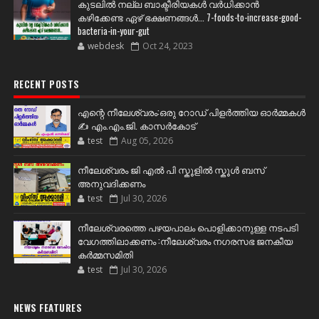
കുടലിൽ നല്ല ബാക്ടീരിയകൾ വര്‍ധിക്കാന്‍
കഴിക്കേണ്ട ഏഴ് ഭക്ഷണങ്ങള്‍... 7-foods-to-increase-good-
bacteria-in-your-gut
webdesk
Oct 24, 2023
RECENT POSTS
എന്റെ നീലേശ്വരം:ഒരു റോഡ് പിളർത്തിയ ഓർമ്മകൾ
✍️ എം.എം.ജി. കാസർകോട്
test
Aug 05, 2026
നീലേശ്വരം ജി എൽ പി സ്കൂളിൽ സ്കൂൾ ബസ്
അനുവദിക്കണം
test
Jul 30, 2026
നീലേശ്വരത്തെ പഴയപാലം പൊളിക്കാനുള്ള നടപടി
വേഗത്തിലാക്കണം :നീലേശ്വരം നഗരസഭ ജനകീയ
കർമ്മസമിതി
test
Jul 30, 2026
NEWS FEATURES