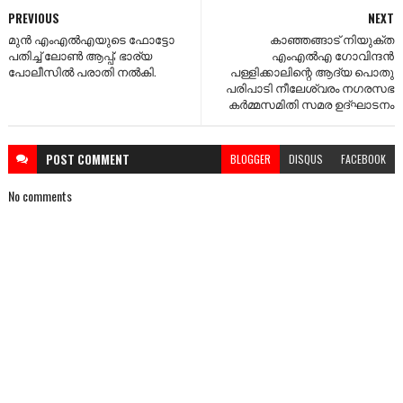
PREVIOUS
NEXT
മുൻ എംഎൽഎയുടെ ഫോട്ടോ
കാഞ്ഞങ്ങാട് നിയുക്ത
പതിച്ച് ലോൺ ആപ്പ്; ഭാര്യ
എംഎൽഎ ഗോവിന്ദൻ
പോലീസിൽ പരാതി നൽകി.
പള്ളിക്കാലിന്റെ ആദ്യ പൊതു
പരിപാടി നീലേശ്വരം നഗരസഭ
കർമ്മസമിതി സമര ഉദ്ഘാടനം
POST
COMMENT
BLOGGER
DISQUS
FACEBOOK
No comments