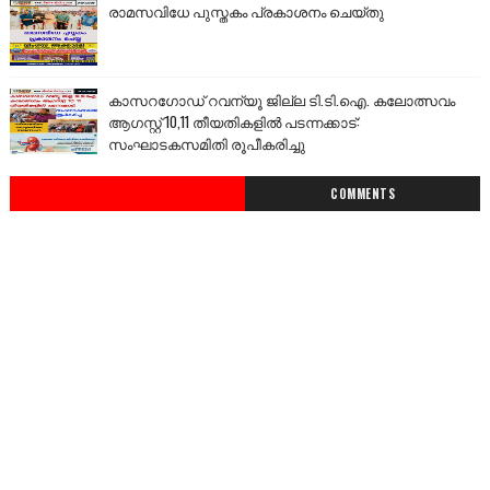
രാമസവിധേ പുസ്തകം പ്രകാശനം ചെയ്തു
കാസറഗോഡ് റവന്യൂ ജില്ല ടി.ടി.ഐ. കലോത്സവം
ആഗസ്റ്റ് 10,11 തീയതികളിൽ പടന്നക്കാട്:
സംഘാടകസമിതി രൂപീകരിച്ചു
COMMENTS