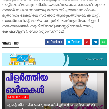
നാട്ടിലേക്ക് മടങ്ങുന്നതിനിടെയാണ് അപകടമെന്നാണ് സൂചന.
സാഗർ സംഭവ സ്ഥലത്തു തന്നെ മരിച്ചതായാണ് വിവരം.
മൃതദേഹം ഭട്കലിലെ സർക്കാർ ആശുപത്രിയിലേക്ക് മാറ്റി.
സാഗർനാഥിന്റെ ഭാര്യ: ധനുശ്രീ. രണ്ട് ആൺമക്കൾ ഉണ്ട്.
സഹോദരങ്ങൾ: സുഗീത് നാഥ് (ബാസ്കറ്റ് ബോൾ താരം,
കെഎസ്ഇബി), ഡോ.സുഗന്ധ് നാഥ്.
Facebook
Twitter
SHARE THIS
NEWS FEATURES
എന്റെ നീലേശ്വരം:ഒരു റോഡ് പിളർത്തിയ ഓർമ്മകൾ ✍️