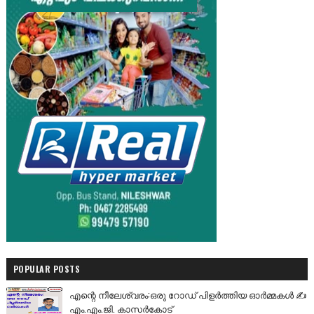
POPULAR POSTS
എന്റെ നീലേശ്വരം:ഒരു റോഡ് പിളർത്തിയ ഓർമ്മകൾ ✍️
എം.എം.ജി. കാസർകോട്