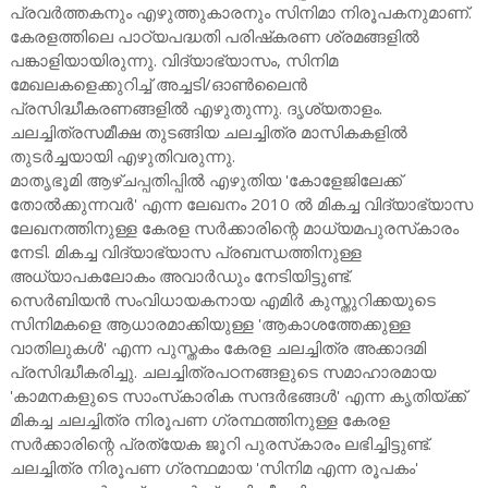
പ്രവർത്തകനും എഴുത്തുകാരനും സിനിമാ നിരൂപകനുമാണ്.
കേരളത്തിലെ പാഠ്യപദ്ധതി പരിഷ്‌കരണ ശ്രമങ്ങളില്‍
പങ്കാളിയായിരുന്നു. വിദ്യാഭ്യാസം, സിനിമ
മേഖലകളെക്കുറിച്ച് അച്ചടി/ഓണ്‍ലൈന്‍
പ്രസിദ്ധീകരണങ്ങളില്‍ എഴുതുന്നു. ദൃശ്യതാളം.
ചലച്ചിത്രസമീക്ഷ തുടങ്ങിയ ചലച്ചിത്ര മാസികകളില്‍
തുടര്‍ച്ചയായി എഴുതിവരുന്നു.
മാതൃഭൂമി ആഴ്ചപ്പതിപ്പില്‍ എഴുതിയ 'കോളേജിലേക്ക്
തോല്‍ക്കുന്നവര്‍' എന്ന ലേഖനം 2010 ല്‍ മികച്ച വിദ്യാഭ്യാസ
ലേഖനത്തിനുള്ള കേരള സര്‍ക്കാരിന്റെ മാധ്യമപുരസ്‌കാരം
നേടി. മികച്ച വിദ്യാഭ്യാസ പ്രബന്ധത്തിനുള്ള
അധ്യാപകലോകം അവാര്‍ഡും നേടിയിട്ടുണ്ട്.
സെര്‍ബിയന്‍ സംവിധായകനായ എമിര്‍ കുസ്തുറിക്കയുടെ
സിനിമകളെ ആധാരമാക്കിയുള്ള 'ആകാശത്തേക്കുള്ള
വാതിലുകള്‍' എന്ന പുസ്തകം കേരള ചലച്ചിത്ര അക്കാദമി
പ്രസിദ്ധീകരിച്ചു. ചലച്ചിത്രപഠനങ്ങളുടെ സമാഹാരമായ
'കാമനകളുടെ സാംസ്‌കാരിക സന്ദര്‍ഭങ്ങള്‍' എന്ന കൃതിയ്ക്ക്
മികച്ച ചലച്ചിത്ര നിരൂപണ ഗ്രന്ഥത്തിനുള്ള കേരള
സര്‍ക്കാരിന്റെ പ്രത്യേക ജൂറി പുരസ്‌കാരം ലഭിച്ചിട്ടുണ്ട്.
ചലച്ചിത്ര നിരൂപണ ഗ്രന്ഥമായ 'സിനിമ എന്ന രൂപകം'