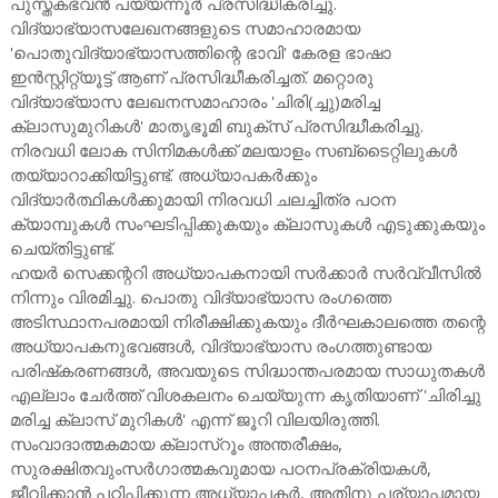
പുസ്തകഭവന്‍ പയ്യന്നൂര്‍ പ്രസിദ്ധീകരിച്ചു.
വിദ്യാഭ്യാസലേഖനങ്ങളുടെ സമാഹാരമായ
'പൊതുവിദ്യാഭ്യാസത്തിന്റെ ഭാവി' കേരള ഭാഷാ
ഇന്‍സ്റ്റിറ്റ്യൂട്ട് ആണ് പ്രസിദ്ധീകരിച്ചത്. മറ്റൊരു
വിദ്യാഭ്യാസ ലേഖനസമാഹാരം 'ചിരി(ച്ചു)മരിച്ച
ക്ലാസുമുറികള്‍' മാതൃഭൂമി ബുക്‌സ് പ്രസിദ്ധീകരിച്ചു.
നിരവധി ലോക സിനിമകള്‍ക്ക് മലയാളം സബ്‌ടൈറ്റിലുകള്‍
തയ്യാറാക്കിയിട്ടുണ്ട്. അധ്യാപകര്‍ക്കും
വിദ്യാര്‍ത്ഥികള്‍ക്കുമായി നിരവധി ചലച്ചിത്ര പഠന
ക്യാമ്പുകള്‍ സംഘടിപ്പിക്കുകയും ക്ലാസുകള്‍ എടുക്കുകയും
ചെയ്തിട്ടുണ്ട്.
ഹയര്‍ സെക്കന്ററി അധ്യാപകനായി സര്‍ക്കാര്‍ സര്‍വ്വീസില്‍
നിന്നും വിരമിച്ചു. പൊതു വിദ്യാഭ്യാസ രംഗത്തെ
അടിസ്ഥാനപരമായി നിരീക്ഷിക്കുകയും ദീര്‍ഘകാലത്തെ തന്റെ
അധ്യാപകനുഭവങ്ങള്‍, വിദ്യാഭ്യാസ രംഗത്തുണ്ടായ
പരിഷ്‌കരണങ്ങള്‍, അവയുടെ സിദ്ധാന്തപരമായ സാധുതകള്‍
എല്ലാം ചേര്‍ത്ത് വിശകലനം ചെയ്യുന്ന കൃതിയാണ് 'ചിരിച്ചു
മരിച്ച ക്ലാസ് മുറികള്‍' എന്ന് ജൂറി വിലയിരുത്തി.
സംവാദാത്മകമായ ക്ലാസ്‌റൂം അന്തരീക്ഷം,
സുരക്ഷിതവുംസര്‍ഗാത്മകവുമായ പഠനപ്രക്രിയകള്‍,
ജീവിക്കാന്‍ പഠിപ്പിക്കുന്ന അധ്യാപകര്‍, അതിനു പര്യാപ്തമായ