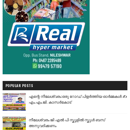
POPULAR POSTS
എന്റെ നീലേശ്വരം:ഒരു റോഡ് പിളർത്തിയ ഓർമ്മകൾ ✍️
എം.എം.ജി. കാസർകോട്
നീലേശ്വരം ജി എൽ പി സ്കൂളിൽ സ്കൂൾ ബസ്
അനുവദിക്കണം