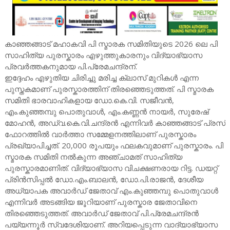
കാഞ്ഞങ്ങാട് മഹാകവി പി സ്മാരക സമിതിയുടെ 2026 ലെ പി
സാഹിത്യ പുരസ്കാരം എഴുത്തുകാരനും വിദ്യാഭ്യാസ
പ്രവർത്തകനുമായ പി.പ്രേമചന്ദ്രന്.
ഇദ്ദേഹം എഴുതിയ ചിരിച്ചു മരിച്ച ക്ലാസ് മുറികൾ എന്ന
പുസ്തകമാണ് പുരസ്കാരത്തിന് തിരഞ്ഞെടുത്തത്. പി സ്മാരക
സമിതി ഭാരവാഹികളായ ഡോ.കെ.വി. സജീവൻ,
എം.കുഞ്ഞമ്പു പൊതുവാൾ, എം.കണ്ണൻ നായർ, സുരേഷ്
മോഹൻ, അഡ്വ.കെ.വി.ചന്ദ്രൻ എന്നിവർ കാഞ്ഞങ്ങാട് പ്രസ്
ഫോറത്തിൽ വാർത്താ സമ്മേളനത്തിലാണ് പുരസ്കാരം
പ്രഖ്യാപിച്ചത്. 20,000 രൂപയും ഫലകവുമാണ് പുരസ്കാരം. പി
സ്മാരക സമിതി നൽകുന്ന അഞ്ചാമത് സാഹിത്യ
പുരസ്കാരമാണിത്. വിദ്യാഭ്യാസ വിചക്ഷണരായ റിട്ട. ഡയറ്റ്
പ്രിൻസിപ്പൽ ഡോ.എം.ബാലൻ, ഡോ.പി.രാജൻ, ദേശീയ
അധ്യാപക അവാർഡ് ജേതാവ് എം.കുഞ്ഞമ്പു പൊതുവാൾ
എന്നിവർ അടങ്ങിയ ജൂറിയാണ് പുരസ്കാര ജേതാവിനെ
തിരഞ്ഞെടുത്തത്. അവാർഡ് ജേതാവ് പി.പ്രേമചന്ദ്രൻ
പയ്യന്നൂർ സ്വദേശിയാണ്. അറിയപ്പെടുന്ന വാദ്യാഭ്യാസ