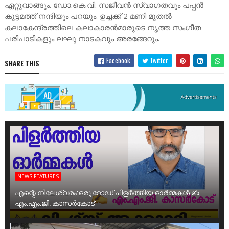
ഏറ്റുവാങ്ങും. ഡോ.കെ.വി. സജീവന്‍ സ്വാഗതവും പപ്പന്‍
കുട്ടമത്ത് നന്ദിയും പറയും. ഉച്ചക്ക് 2 മണി മുതല്‍
കലാകേന്ദ്രത്തിലെ കലാകാരന്‍മാരുടെ നൃത്ത സംഗീത
പരിപാടികളും ലഘു നാടകവും അരങ്ങേറും.
Facebook
Twitter
SHARE THIS
NEWS FEATURES
എന്റെ നീലേശ്വരം:ഒരു റോഡ് പിളർത്തിയ ഓർമ്മകൾ ✍️
എം.എം.ജി. കാസർകോട്