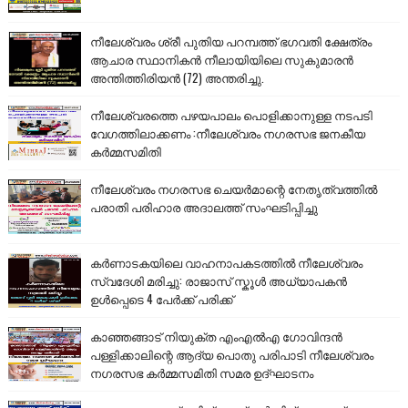
നീലേശ്വരം ശ്രീ പുതിയ പറമ്പത്ത് ഭഗവതി ക്ഷേത്രം
ആചാര സ്ഥാനികൻ നീലായിയിലെ സുകുമാരൻ
അന്തിത്തിരിയൻ (72) അന്തരിച്ചു.
നീലേശ്വരത്തെ പഴയപാലം പൊളിക്കാനുള്ള നടപടി
വേഗത്തിലാക്കണം :നീലേശ്വരം നഗരസഭ ജനകീയ
കർമ്മസമിതി
നീലേശ്വരം നഗരസഭ ചെയർമാന്റെ നേതൃത്വത്തിൽ
പരാതി പരിഹാര അദാലത്ത് സംഘടിപ്പിച്ചു
കർണാടകയിലെ വാഹനാപകടത്തിൽ നീലേശ്വരം
സ്വദേശി മരിച്ചു: രാജാസ് സ്കൂൾ അധ്യാപകൻ
ഉൾപ്പെടെ 4 പേർക്ക് പരിക്ക്
കാഞ്ഞങ്ങാട് നിയുക്ത എംഎൽഎ ഗോവിന്ദൻ
പള്ളിക്കാലിന്റെ ആദ്യ പൊതു പരിപാടി നീലേശ്വരം
നഗരസഭ കർമ്മസമിതി സമര ഉദ്ഘാടനം