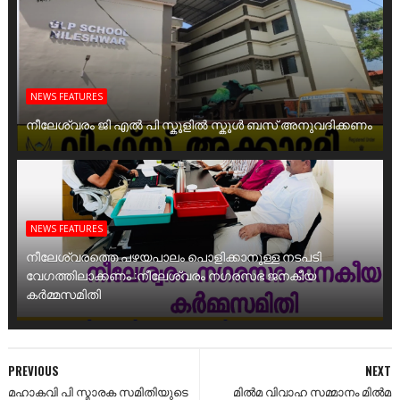
NEWS FEATURES
നീലേശ്വരം ജി എൽ പി സ്കൂളിൽ സ്കൂൾ ബസ് അനുവദിക്കണം
NEWS FEATURES
നീലേശ്വരത്തെ പഴയപാലം പൊളിക്കാനുള്ള നടപടി
വേഗത്തിലാക്കണം :നീലേശ്വരം നഗരസഭ ജനകീയ
കർമ്മസമിതി
PREVIOUS
NEXT
മഹാകവി പി സ്മാരക സമിതിയുടെ
മിൽമ വിവാഹ സമ്മാനം മിൽമ