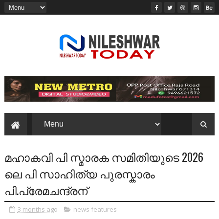
മഹാകവി പി സ്മാരക സമിതിയുടെ 2026
ലെ പി സാഹിത്യ പുരസ്കാരം
പി.പ്രേമചന്ദ്രന്
3 months ago
news features