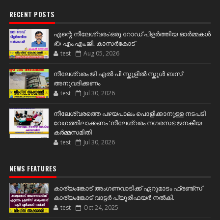
RECENT POSTS
എന്റെ നീലേശ്വരം:ഒരു റോഡ് പിളർത്തിയ ഓർമ്മകൾ
✍️ എം.എം.ജി. കാസർകോട്
test
Aug 05, 2026
നീലേശ്വരം ജി എൽ പി സ്കൂളിൽ സ്കൂൾ ബസ്
അനുവദിക്കണം
test
Jul 30, 2026
നീലേശ്വരത്തെ പഴയപാലം പൊളിക്കാനുള്ള നടപടി
വേഗത്തിലാക്കണം :നീലേശ്വരം നഗരസഭ ജനകീയ
കർമ്മസമിതി
test
Jul 30, 2026
NEWS FEATURES
കാര്യംങ്കോട് അംഗണവാടിക്ക് ഏറുമാടം ഫ്രണ്ട്സ്
കാര്യംങ്കോട് വാട്ടർ പ്യൂരിഫയർ നൽകി.
test
Oct 24, 2025