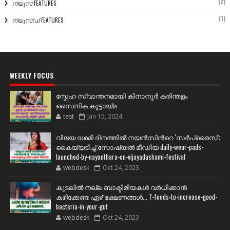
(2)
ന്യൂസ് FEATURES
(1)
ന്യൂസ്ഡ് FEATURES
WEEKLY FOCUS
സ്നേഹ സ്വാന്തനമായി കിനാനൂർ കരിന്തളം
സൈനിക കൂട്ടായ്മ
test
Jan 15, 2024
വിജയ ദശമി ദിനത്തില്‍ നയന്‍സിന്‍റെ 'സര്‍പ്രൈസ്';
കൈയ്യടിച്ച് സോഷ്യല്‍ മീഡിയ daily-wear-pads-
launched-by-nayanthara-on-vijayadashami-festival
webdesk
Oct 24, 2023
കുടലിൽ നല്ല ബാക്ടീരിയകൾ വര്‍ധിക്കാന്‍
കഴിക്കേണ്ട ഏഴ് ഭക്ഷണങ്ങള്‍... 7-foods-to-increase-good-
bacteria-in-your-gut
webdesk
Oct 24, 2023