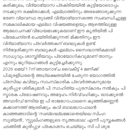
കരിക്കുലം, വിദ്യാഭ്യാസ പ്രക്രിയയില്‍ കുട്ടിയോടൊപ്പം
നടക്കുന്ന രക്ഷിതാക്കള്‍, എല്ലാത്തിനും അരങ്ങൊരുക്കുന്ന
ഭരണ വ്യവസ്ഥ തുടങ്ങി വിദ്യാഭ്യാസത്തെ സംബന്ധിച്ചുള്ള
സമകാലികമായ എല്ലാ വിഷയങ്ങളെയും ആഴത്തിലുള്ള
ആലോചനക്ക് വിധേയമാക്കുകയാണ് ഈ കൃതിയില്‍ പി
പ്രേമചന്ദ്രന്‍ ചെയ്തിരിക്കുന്നത്. മിക്കതിനും ഈ
വിദ്യാഭ്യാസ പ്രവര്‍ത്തകന് ബദലുകള്‍ ഉണ്ട്.
നിര്‍ദ്ദേശിക്കുന്ന ബദലുകള്‍ എല്ലാം സൈദ്ധാന്തികമായി
സാധുവും ശാസ്ത്രീയവും പ്രായോഗികവുമാണ് താനും
എന്നും ജൂറിയംഗങ്ങള്‍ കൂട്ടിച്ചേര്‍ക്കുന്നു.
2026 മെയ് 17ന് ഞായറാഴ്ച വൈകീട്ട് 4 മണിക്ക്
പി.മുരളീധരന്റെ അധ്യക്ഷതയില്‍ ചേരുന്ന യോഗത്തില്‍
പ്രസിദ്ധ കവിയും സാംസ്‌കാരിക പ്രവര്‍ത്തകനുമായ
കുരീപ്പുഴ ശ്രീകുമാര്‍ പി. സാഹിത്യ പുരസ്‌കാരം നല്‍കും. പി
സ്മാരക പ്രഭാഷണവും അദ്ദേഹം നിര്‍വ്വഹിക്കും. ഓടക്കുഴല്‍
അവാര്‍ഡ് നേടിയ ഇ പി രാജഗോപാലനെ കുഞ്ഞിക്കണ്ണന്‍
കക്കാണത്ത് ആദരിക്കും. കവി ബാലഗോപാലന്‍
കാഞ്ഞങ്ങാടിന്റെ 'സബ്‌ദെല്ലജോതെയിലെ സിംഹ
സൂര്യന്‍', 'സ്ഫുലിംഗങ്ങളുടെ നൃത്തശാല' എന്നീ പുസ്തകങ്ങള്‍
ചടങ്ങില്‍ കുരീപ്പുഴ പ്രകാശനം ചെയ്യും. സി പി ശുഭ