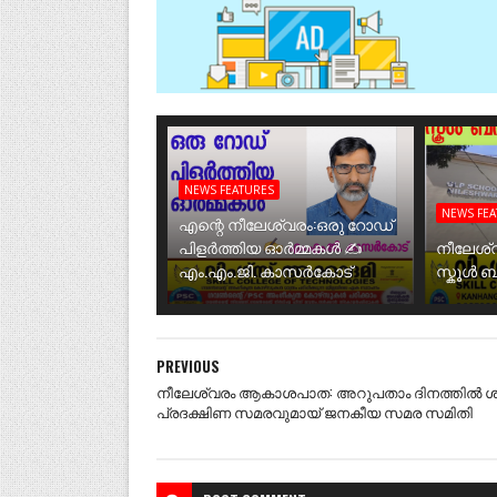
NEWS FEATURES
NEWS FE
എന്റെ നീലേശ്വരം:ഒരു റോഡ്
പിളർത്തിയ ഓർമ്മകൾ ✍️
നീലേശ്
എം.എം.ജി. കാസർകോട്
സ്കൂൾ 
PREVIOUS
നീലേശ്വരം ആകാശപാത: അറുപതാം ദിനത്തിൽ
പ്രദക്ഷിണ സമരവുമായ് ജനകീയ സമര സമിതി