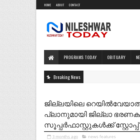
HOME
ABOUT
CONTACT
PROGRAMS TODAY
OBITUARY
N
Breaking News
ജില്ലയിലെ റെയിൽവേയാത്രാ
പ്ലാനുമായി ജില്ലാ ഭരണകൂ
സൂപ്പർഫാസ്റ്റുകൾക്ക് സ്റ്റോപ്
3 months ago
news features