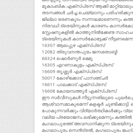
മൂകാംബിക എക്‌സ്പ്രസ് ആക്കി മാറ്റിയാലും 
തടസങ്ങൾ ചർച്ച ചെയ്യാനും പരിഹരിക്കുന
ജില്ലാ ഭരണകൂടം സന്നദ്ധമാണെന്നും കത്ത
നിരവധി ട്രെയിനുകൾ കാരണം കാസർകോട് ഭ
സ്റ്റേഷനുകളിൽ കാത്തുനിൽക്കേണ്ട സാഹചര
ട്രെയിനുകൾ കാസർകോട്ടേക്ക് നീട്ടണമെന്ന് 
16307 ആലപ്പുഴ എക്സ്പ്രസ്
12082 തിരുവനന്തപുരം ജനശതാബ്ദി
66324 ഷൊർണൂർ മെമു
16305 എറണാകുളം എക്സ്പ്രസ്
16609 തൃശ്ശൂർ എക്സ്പ്രസ്
50017 കോഴിക്കോട് പാസഞ്ചർ
16611 പാലക്കാട് എക്സ്പ്രസ്
16608 കോയമ്പത്തൂർ എക്സ്പ്രസ്
ഈ സർവീസുകൾ നീട്ടുന്നതിലൂടെ പുലർച്ചെയ
ആശ്വാസമാകുമെന്ന് കളക്ടർ ചൂണ്ടിക്കാട്ട
പോകുന്നവർക്കും വിദ്യാർത്ഥികൾക്കും വ്യ
വലിയ പ്രയോജനം ലഭിക്കുമെന്നും കത്തിൽ 
മംഗലാപുരത്ത് അവസാനിക്കുന്ന ട്രെയിനുക
മംഗലാപുരം സെൻട്രൽ, മംഗലാപുരം ജംഗ്ഷ