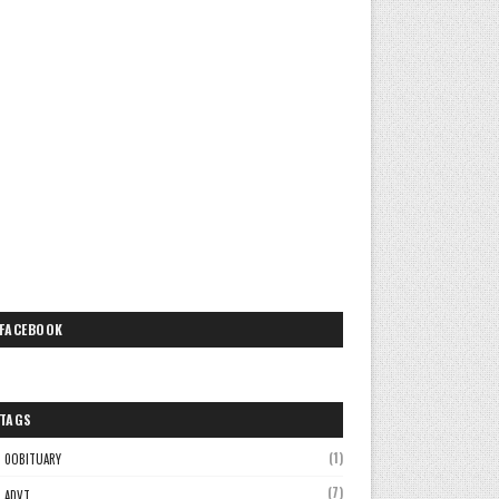
FACEBOOK
TAGS
(1)
0OBITUARY
(7)
ADVT