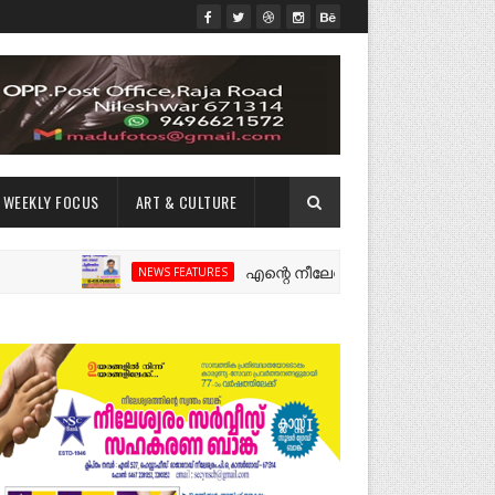
WEEKLY FOCUS
ART & CULTURE
എന്റെ നീലേശ്വരം:ഒരു റോഡ് പിളർത്തിയ 
NEWS FEATURES