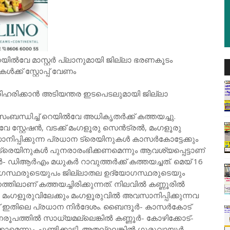
ിൽവേ മാസ്റ്റർ പ്ലാനുമായി ജില്ലാ ഭരണകൂടം
ൾക്ക് സ്റ്റോപ്പ് വേണം
ിഹരിക്കാൻ അടിയന്തര ഇടപെടലുമായി ജില്ലാ
ന്ധിച്ച് റെയിൽവേ അധികൃതർക്ക് കത്തയച്ചു.
വേ സ്റ്റേഷൻ, വടക്ക് മംഗളൂരു സെൻട്രൽ, മംഗളൂരു
പ്പിക്കുന്ന പ്രധാന ട്രെയിനുകൾ കാസർകോട്ടേക്കും
ട്രെയിനുകൾ പുനരാരംഭിക്കണമെന്നും ആവശ്യപ്പെട്ടാണ്
ഡിആർഎം മധുകർ റാവുത്തർക്ക് കത്തയച്ചത്. മെയ് 16
ോഗസ്ഥരുടെയുപം ജില്ലാതല ഉദ്യോഗസ്ഥരുടെയും
ിലാണ് കത്തയച്ചിരിക്കുന്നത്. നിലവിൽ കണ്ണൂരിൽ
മംഗളൂരുവിലേക്കും മംഗളൂരുവിൽ അവസാനിപ്പിക്കുന്നവ
ാണ് ഇതിലെ പ്രധാന നിർദേശം. ബൈന്ദൂർ- കാസർകോട്
ൂപത്തിൽ സാധ്യമല്ലെങ്കിൽ കണ്ണൂർ- കോഴിക്കോട്-
ന്നും ചൂണ്ടിക്കാട്ടി. അതല്ലെങ്കിൽ ഗുരുവായൂർ-