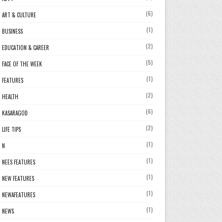
(6)
ART & CULTURE
(1)
BUSINESS
(2)
EDUCATION & CAREER
(5)
FACE OF THE WEEK
(1)
FEATURES
(2)
HEALTH
(6)
KASARAGOD
(2)
LIFE TIPS
(1)
N
(1)
NEES FEATURES
(1)
NEW FEATURES
(1)
NEWAFEATURES
(1)
NEWS