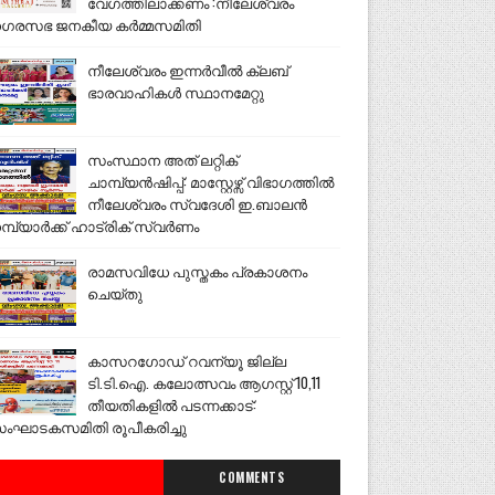
വേഗത്തിലാക്കണം :നീലേശ്വരം
ഗരസഭ ജനകീയ കർമ്മസമിതി
നീലേശ്വരം ഇന്നർവീൽ ക്ലബ്
ഭാരവാഹികൾ സ്ഥാനമേറ്റു
സംസ്ഥാന അത് ലറ്റിക്
ചാമ്പ്യൻഷിപ്പ്: മാസ്റ്റേഴ്സ് വിഭാഗത്തിൽ
നീലേശ്വരം സ്വദേശി ഇ.ബാലൻ
മ്പ്യാർക്ക് ഹാട്രിക് സ്വർണം
രാമസവിധേ പുസ്തകം പ്രകാശനം
ചെയ്തു
കാസറഗോഡ് റവന്യൂ ജില്ല
ടി.ടി.ഐ. കലോത്സവം ആഗസ്റ്റ് 10,11
തീയതികളിൽ പടന്നക്കാട്:
ംഘാടകസമിതി രൂപീകരിച്ചു
COMMENTS