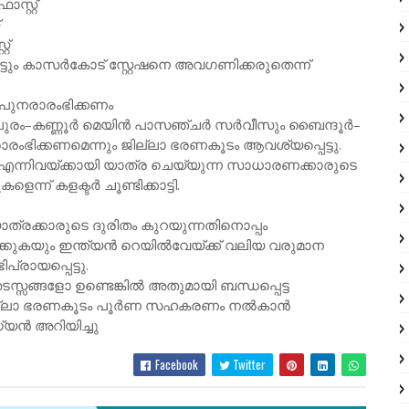
്റ്റ്
റ്
ടായിട്ടും കാസർകോട് സ്റ്റേഷനെ അവഗണിക്കരുതെന്ന്
ുനരാരംഭിക്കണം
ാപുരം–കണ്ണൂർ മെയിൻ പാസഞ്ചർ സർവീസും ബൈന്ദൂർ–
ിക്കണമെന്നും ജില്ലാ ഭരണകൂടം ആവശ്യപ്പെട്ടു.
എന്നിവയ്ക്കായി യാത്ര ചെയ്യുന്ന സാധാരണക്കാരുടെ
ന് കളക്ടർ ചൂണ്ടിക്കാട്ടി.
യാത്രക്കാരുടെ ദുരിതം കുറയുന്നതിനൊപ്പം
ക്കുകയും ഇന്ത്യൻ റെയിൽവേയ്ക്ക് വലിയ വരുമാന
്രായപ്പെട്ടു.
തടസ്സങ്ങളോ ഉണ്ടെങ്കിൽ അതുമായി ബന്ധപ്പെട്ട
ം ജില്ലാ ഭരണകൂടം പൂർണ സഹകരണം നൽകാൻ
യൻ അറിയിച്ചു
Facebook
Twitter