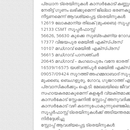
പ്രധാന ട്രെയിനുകൾ കാസർകോട്/കണ്ണൂർ ഭാഗ
നേരിട്ട് ഗുണം ലഭിക്കുമെന്ന് ജില്ലാ ഭരണകൂ
നീട്ടണമെന്ന് ആവശ്യപ്പെട്ട ട്രെയിനുകൾ:
12619 ലോകമാന്യ തിലക് (മുംബൈ) സൂപ്പർഫാ
12133 CSMT സൂപ്പർഫാസ്റ്റ്
56626, 56630 കുക്കെ സുബ്രഹ്മണ്യ റ
17377 വിജയപുര മെയിൽ എക്സ്പ്രസ്
10107 മഡ്ഗാവ് മെയിൽ എക്സ്പ്രസ്
56615 മഡ്ഗാവ് പാസഞ്ചർ
20645 മഡ്ഗാവ് – മംഗലാപുരം വന്ദേ ഭാരത
16539/16575 യശ്വന്ത്പൂർ മെയിൽ എക്സ്
09057/09424 സൂറത്ത്/അഹമ്മദാബാദ് സൂപ്പർ
മുംബൈ, ബെംഗളൂരു, ഗോവ, ഗുജറാത്ത് എന
പ്രവാസികൾക്കും ഐ.ടി. മേഖലയിലെ ജീവ
സഹായകരമാകുമെന്ന് കളക്ടർ വ്യക്തമാക്കി
കാസർകോട് സ്റ്റേഷനിൽ സ്റ്റോപ്പ് അനുവദിക
കാസർകോട് വഴി കടന്നുപോകുന്നുണ്ടെങ്കിലും 
സൂപ്പർഫാസ്റ്റ് ട്രെയിനുകൾക്ക് അടിയന്തരമ
നിർദ്ദേശിച്ചു
സ്റ്റോപ്പ് ആവശ്യപ്പെട്ട ട്രെയിനുകൾ: