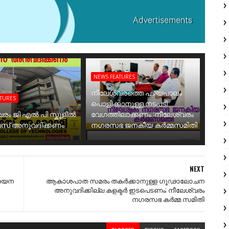
NEWS FEATURES
നീലേശ്വരത്തെ പഴയപാലം
ATURES
പൊളിക്കാനുള്ള നടപടി
വരം ജി എൽ പി സ്കൂളിൽ
വേഗത്തിലാക്കണം :നീലേശ്വരം
ബസ് അനുവദിക്കണം
നഗരസഭ ജനകീയ കർമ്മസമിതി
NEXT
 ശയന
ആകാശപാത സമരം തകർക്കാനുള്ള ഗൂഢാലോചന
അനുവദിക്കില്ല കളക്ടർ ഇടപെടണം; നീലേശ്വരം
നഗരസഭ കർമ്മ സമിതി