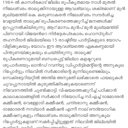
1984-ൽ കാസർകോട് ജില്ല രൂപീകൃതമായ നാൾ മുതൽ
നീലേശ്വരം താലൂക്കിനായുള്ള ആവശ്യവും ശക്തമാണ്. മുൻ
മുഖ്യമന്ത്രി കെ. കരുണാകരൻ നീലേശ്വരം സന്ദർശിച്ച
വേളയിൽ താലൂക്ക് രൂപീകരണത്തെക്കുറിച്ച് ജനങ്ങൾക്ക്
ഉറപ്പുനൽകിയിരുന്നു. ആറ് മാസം മുൻപ് മുൻ മുഖ്യമന്ത്രി
പിണറായി വിജയൻറെ നിർദ്ദേശപ്രകാരം ഹൊസ്ദുർഗ്
തഹസീദാർ ജില്ലയിലെ 15 രാഷ്ട്രീയ പാർട്ടികളുടെ യോഗം
വിളിക്കുകയും യോഗം ഈ ആവശ്യത്തെ ഏകകണ്ഠമായി
പിന്തുണയ്ക്കുകയും ചെയ്തിരുന്നു. താലൂക്ക്
രൂപീകരണവുമായി ബന്ധപ്പെട്ട് ജില്ലാ കളക്ടറുടെ
ശുപാർശയും ലാൻഡ് റവന്യൂ ഡിപ്പാർട്ട്മെന്റിന്റെ അനുകൂല
റിപ്പോർട്ടും നിലവിൽ സർക്കാരിന്റെ മുന്നിലുണ്ടെങ്കിലും,
സെക്രട്ടേറിയറ്റിൽ അന്തിമ അനുമതി ലഭിക്കാതെ ഫയലുകൾ
ചുവപ്പുനാടയിൽ കുരുങ്ങിക്കിടക്കുകയാണെന്ന്
നിവേദനത്തിൽ ചൂണ്ടിക്കാട്ടി. വിഷയത്തെക്കുറിച്ച് പഠിക്കാൻ
കാലാകാലങ്ങളിൽ സർക്കാർ നിയോഗിച്ച സി.എച്ച് ദാമോദരൻ
കമ്മീഷൻ, വെള്ളോടി കമ്മീഷൻ, ചന്ദ്രഭാനു കമ്മീഷൻ,
ദാമോദരൻ നമ്പ്യാർ കമ്മീഷൻ എന്നീ നാല് ഔദ്യോഗിക
കമ്മീഷനുകളും നീലേശ്വരം താലൂക്കിനായി അനുകൂല
റിപ്പോർട്ടുകളാണ് സമർപ്പിച്ചിട്ടുള്ളത്. നിലവിൽ ജില്ലയിൽ
മുനിസിപ്പാലിറ്റി പദവിയുണ്ടായിട്ടും താലൂക്ക്