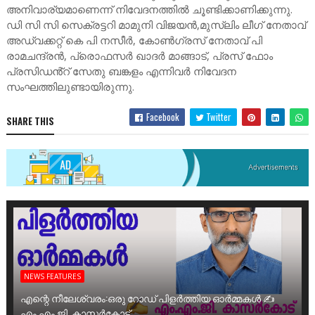
അനിവാര്യമാണെന്ന് നിവേദനത്തിൽ ചൂണ്ടിക്കാണിക്കുന്നു.
ഡി സി സി സെക്രട്ടറി മാമുനി വിജയൻ,മുസ്ലിം ലീഗ് നേതാവ്
അഡ്വക്കറ്റ് കെ പി നസീർ, കോൺഗ്രസ് നേതാവ് പി
രാമചന്ദ്രൻ, പ്രൊഫസർ ഖാദർ മാങ്ങാട്, പ്രസ് ഫോം
പ്രസിഡൻ്റ് സേതു ബങ്കളം എന്നിവർ നിവേദന
സംഘത്തിലുണ്ടായിരുന്നു.
Facebook
Twitter
SHARE THIS
NEWS FEATURES
എന്റെ നീലേശ്വരം:ഒരു റോഡ് പിളർത്തിയ ഓർമ്മകൾ ✍️
എം.എം.ജി. കാസർകോട്