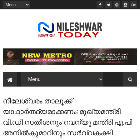
നീലേശ്വരം താലൂക്ക്
യാഥാർത്ഥ്യമാക്കണം: മുഖ്യമന്ത്രി
വി.ഡി സതീശനും റവന്യൂ മന്ത്രി എ.പി
അനിൽകുമാറിനും സർവ്വകക്ഷി