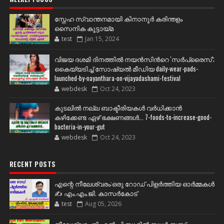
സ്നേഹ സ്വാന്തനമായി കിനാനൂർ കരിന്തളം
സൈനിക കൂട്ടായ്മ
test
Jan 15, 2024
വിജയ ദശമി ദിനത്തില്‍ നയന്‍സിന്‍റെ 'സര്‍പ്രൈസ്';
കൈയ്യടിച്ച് സോഷ്യല്‍ മീഡിയ daily-wear-pads-
launched-by-nayanthara-on-vijayadashami-festival
webdesk
Oct 24, 2023
കുടലിൽ നല്ല ബാക്ടീരിയകൾ വര്‍ധിക്കാന്‍
കഴിക്കേണ്ട ഏഴ് ഭക്ഷണങ്ങള്‍... 7-foods-to-increase-good-
bacteria-in-your-gut
webdesk
Oct 24, 2023
RECENT POSTS
എന്റെ നീലേശ്വരം:ഒരു റോഡ് പിളർത്തിയ ഓർമ്മകൾ
✍️ എം.എം.ജി. കാസർകോട്
test
Aug 05, 2026
നീലേശ്വരം ജി എൽ പി സ്കൂളിൽ സ്കൂൾ ബസ്