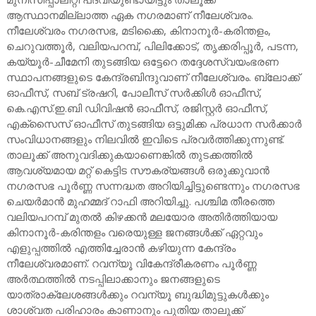
ആസ്ഥാനമില്ലാത്ത ഏക നഗരമാണ് നീലേശ്വരം.
നീലേശ്വരം നഗരസഭ, മടിക്കൈ, കിനാനൂർ-കരിന്തളം,
ചെറുവത്തൂർ, വലിയപറമ്പ്, പിലിക്കോട്, തൃക്കരിപ്പൂർ, പടന്ന,
കയ്യൂർ-ചീമേനി തുടങ്ങിയ ഒട്ടേറെ തദ്ദേശസ്വയംഭരണ
സ്ഥാപനങ്ങളുടെ കേന്ദ്രബിന്ദുവാണ് നീലേശ്വരം. ബ്ലോക്ക്
ഓഫീസ്, സബ് ട്രഷറി, പോലീസ് സർക്കിൾ ഓഫീസ്,
കെ.എസ്.ഇ.ബി ഡിവിഷൻ ഓഫീസ്, രജിസ്റ്റർ ഓഫീസ്,
എക്സൈസ് ഓഫീസ് തുടങ്ങിയ ഒട്ടുമിക്ക പ്രധാന സർക്കാർ
സംവിധാനങ്ങളും നിലവിൽ ഇവിടെ പ്രവർത്തിക്കുന്നുണ്ട്.
താലൂക്ക് അനുവദിക്കുകയാണെങ്കിൽ തുടക്കത്തിൽ
ആവശ്യമായ മറ്റ് കെട്ടിട സൗകര്യങ്ങൾ ഒരുക്കുവാൻ
നഗരസഭ പൂർണ്ണ സന്നദ്ധത അറിയിച്ചിട്ടുണ്ടെന്നും നഗരസഭ
ചെയർമാൻ മുഹമ്മദ് റാഫി അറിയിച്ചു. പശ്ചിമ തീരത്തെ
വലിയപറമ്പ് മുതൽ കിഴക്കൻ മലയോര അതിർത്തിയായ
കിനാനൂർ-കരിന്തളം വരെയുള്ള ജനങ്ങൾക്ക് ഏറ്റവും
എളുപ്പത്തിൽ എത്തിച്ചേരാൻ കഴിയുന്ന കേന്ദ്രം
നീലേശ്വരമാണ്. റവന്യൂ വികേന്ദ്രീകരണം പൂർണ്ണ
അർത്ഥത്തിൽ നടപ്പിലാക്കാനും ജനങ്ങളുടെ
യാത്രാക്ലേശങ്ങൾക്കും റവന്യൂ ബുദ്ധിമുട്ടുകൾക്കും
ശാശ്വത പരിഹാരം കാണാനും പുതിയ താലൂക്ക്