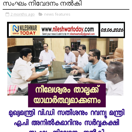
സംഘം നിവേദനം നൽകി
2 months ago
news features