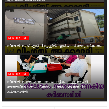
NEWS FEATURES
നീലേശ്വരം ജി എൽ പി സ്കൂളിൽ സ്കൂൾ ബസ് അനുവദിക്കണം
NEWS FEATURES
നീലേശ്വരത്തെ പഴയപാലം പൊളിക്കാനുള്ള നടപടി
വേഗത്തിലാക്കണം :നീലേശ്വരം നഗരസഭ ജനകീയ
കർമ്മസമിതി