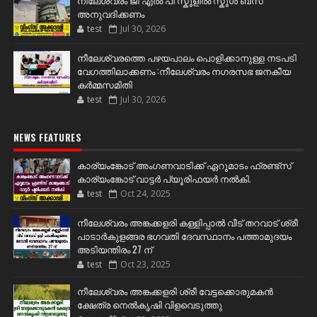
അനുവദിക്കണം
test
Jul 30, 2026
നീലേശ്വരത്തെ പഴയപാലം പൊളിക്കാനുള്ള നടപടി
വേഗത്തിലാക്കണം :നീലേശ്വരം നഗരസഭ ജനകീയ
കർമ്മസമിതി
test
Jul 30, 2026
NEWS FEATURES
കാര്യംങ്കോട് അംഗണവാടിക്ക് ഏറുമാടം ഫ്രണ്ട്സ്
കാര്യംങ്കോട് വാട്ടർ പ്യൂരിഫയർ നൽകി.
test
Oct 24, 2025
നീലേശ്വരം അങ്കക്കളരി കള്ളിപ്പാൽ വീട് തറവാട് ശ്രീ
പാടാർകുളങ്ങര ഭഗവതി ദേവസ്ഥാനം പത്താമുദയം
അടിയന്തിരം 27 ന്
test
Oct 23, 2025
നീലേശ്വരം അങ്കക്കളരി ശ്രീ വേട്ടക്കൊരുമകൻ
ക്ഷേത്ര നെൽകൃഷി വിളവെടുത്തു