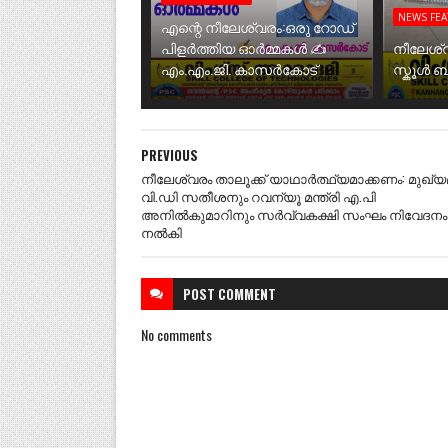
NEWS FE
എന്റെ നീലേശ്വരം:ഒരു റോഡ്
പിളർത്തിയ ഓർമ്മകൾ ✍️
നീലേശ്
എം.എം.ജി. കാസർകോട്
സ്കൂൾ 
PREVIOUS
നീലേശ്വരം താലൂക്ക് യാഥാർത്ഥ്യമാക്കണം: മുഖ്യമന
വി.ഡി സതീശനും റവന്യൂ മന്ത്രി എ.പി
അനിൽകുമാറിനും സർവ്വകക്ഷി സംഘം നിവേദനം
നൽകി
POST
COMMENT
No comments