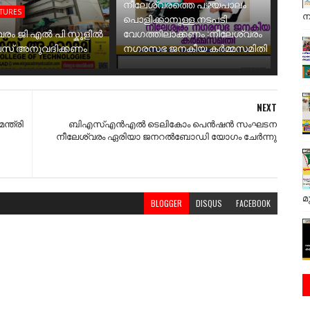
നീലേശ്വരത്തെ പഴയപാലം
ATURES
ന
പൊളിക്കാനുള്ള നടപടി
വരം ജി എൽ പി സ്കൂളിൽ
വേഗത്തിലാക്കണം :നീലേശ്വരം
ബസ് അനുവദിക്കണം
നഗരസഭ ജനകീയ കർമ്മസമിതി
NEXT
്ത്രി
ബിഎസ്എൻഎൽ ടെലികോം പെൻഷൻ സംഘടന
നീലേശ്വരം ഏരിയാ ജനറൽബോഡി യോഗം ചേർന്നു
മ
BLOGGER
DISQUS
FACEBOOK