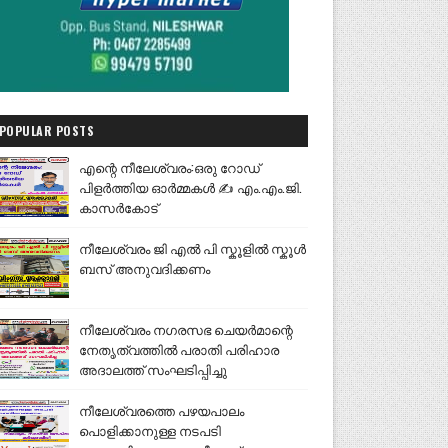
POPULAR POSTS
എന്റെ നീലേശ്വരം:ഒരു റോഡ്
പിളർത്തിയ ഓർമ്മകൾ ✍️ എം.എം.ജി.
കാസർകോട്
നീലേശ്വരം ജി എൽ പി സ്കൂളിൽ സ്കൂൾ
ബസ് അനുവദിക്കണം
നീലേശ്വരം നഗരസഭ ചെയർമാന്റെ
നേതൃത്വത്തിൽ പരാതി പരിഹാര
അദാലത്ത് സംഘടിപ്പിച്ചു
നീലേശ്വരത്തെ പഴയപാലം
പൊളിക്കാനുള്ള നടപടി