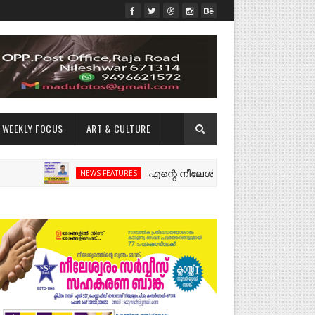
WEEKLY FOCUS
ART & CULTURE
എന്റെ നീലേശ്വരം:ഒരു റോഡ് പിളർത്തിയ 
NEWS FEATURES