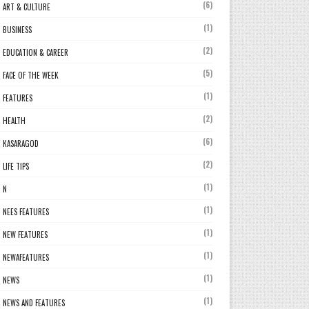
(6)
ART & CULTURE
(1)
BUSINESS
(2)
EDUCATION & CAREER
(5)
FACE OF THE WEEK
(1)
FEATURES
(2)
HEALTH
(6)
KASARAGOD
(2)
LIFE TIPS
(1)
N
(1)
NEES FEATURES
(1)
NEW FEATURES
(1)
NEWAFEATURES
(1)
NEWS
(1)
NEWS AND FEATURES