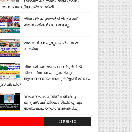
വേഗത്തിലാക്കണം :നീലേശ്വരം
ഗരസഭ ജനകീയ കർമ്മസമിതി
നീലേശ്വരം ഇന്നർവീൽ ക്ലബ്
ഭാരവാഹികൾ സ്ഥാനമേറ്റു
രാമസവിധേ പുസ്തകം പ്രകാശനം
ചെയ്തു
നീലേശ്വരത്തെ ഹൊസ്ദുർഗിൽ
നിലനിർത്തണം; തൃക്കരിപ്പൂർ
ആസ്ഥാനമായി താലൂക്ക് ഉടൻ വേണം:
ുസ് ലിം ലീഗ്
വാഹനാപകടത്തിൽ പരിക്കേറ്റ
കുറുഞ്ചേരിയിലെ സിപിഐ എം
ആദ്യകാല നേതാവ് അന്തരിച്ചു.
COMMENTS