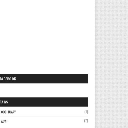
FACEBOOK
TAGS
(1)
0OBITUARY
(7)
ADVT