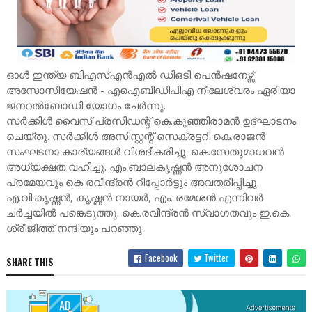
ഓൾ ഇന്ത്യ ബിഎസ്എൻഎൽ ഡിഒടി പെൻഷനേഴ്സ്
അസോസിയേഷൻ - എഐബിഡിപിഎ നീലേശ്വരം ഏരിയാ
ജനറൽബോഡി യോഗം ചേർന്നു.
സർക്കിൾ വൈസ് പ്രസിഡന്റ് കെ.കുഞ്ഞിരാമൻ ഉദ്ഘാടനം
ചെയ്തു. സർക്കിൾ അസിസ്റ്റന്റ് സെക്രട്ടറി കെ.രാജൻ
സംഘടനാ കാര്യങ്ങൾ വിശദീകരിച്ചു. കെ.സേതുമാധവൻ
അധ്യക്ഷത വഹിച്ചു. എം.ബാലകൃഷ്ണൻ അനുശോചന
പ്രമേയവും കെ രവീന്ദ്രൻ റിപ്പോർട്ടും അവതരിപ്പിച്ചു.
എ.വി.കൃഷ്ണൻ, കൃഷ്ണൻ നായർ, എം. രമേശൻ എന്നിവർ
ചർച്ചയിൽ പങ്കെടുത്തു. കെ.രവീന്ദ്രൻ സ്വാഗതവും ഇ.കെ.
ശ്രീജിത്ത് നന്ദിയും പറഞ്ഞു.
Facebook
Twitter
SHARE THIS