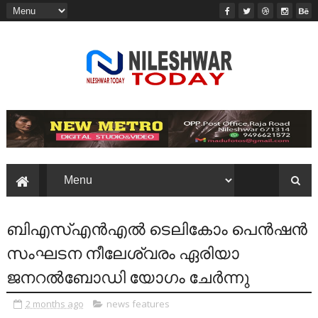
ബിഎസ്എൻഎൽ ടെലികോം പെൻഷൻ
സംഘടന നീലേശ്വരം ഏരിയാ
ജനറൽബോഡി യോഗം ചേർന്നു
2 months ago
news features