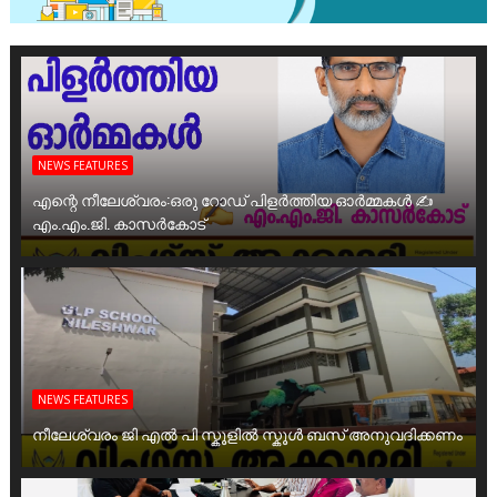
NEWS FEATURES
എന്റെ നീലേശ്വരം:ഒരു റോഡ് പിളർത്തിയ ഓർമ്മകൾ ✍️
എം.എം.ജി. കാസർകോട്
NEWS FEATURES
നീലേശ്വരം ജി എൽ പി സ്കൂളിൽ സ്കൂൾ ബസ് അനുവദിക്കണം