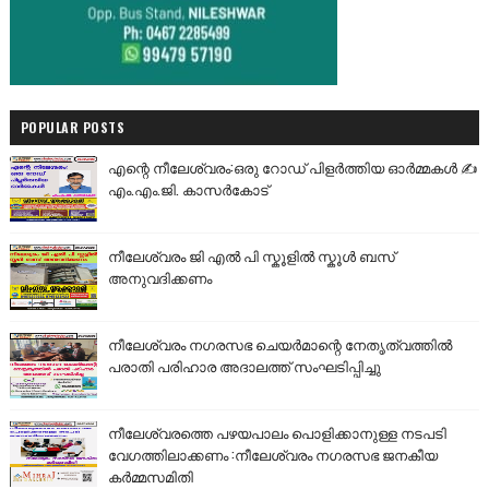
POPULAR POSTS
എന്റെ നീലേശ്വരം:ഒരു റോഡ് പിളർത്തിയ ഓർമ്മകൾ ✍️
എം.എം.ജി. കാസർകോട്
നീലേശ്വരം ജി എൽ പി സ്കൂളിൽ സ്കൂൾ ബസ്
അനുവദിക്കണം
നീലേശ്വരം നഗരസഭ ചെയർമാന്റെ നേതൃത്വത്തിൽ
പരാതി പരിഹാര അദാലത്ത് സംഘടിപ്പിച്ചു
നീലേശ്വരത്തെ പഴയപാലം പൊളിക്കാനുള്ള നടപടി
വേഗത്തിലാക്കണം :നീലേശ്വരം നഗരസഭ ജനകീയ
കർമ്മസമിതി