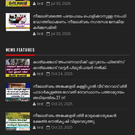
test
Jul 30, 2026
നീലേശ്വരത്തെ പഴയപാലം പൊളിക്കാനുള്ള നടപടി
വേഗത്തിലാക്കണം :നീലേശ്വരം നഗരസഭ ജനകീയ
കർമ്മസമിതി
test
Jul 30, 2026
NEWS FEATURES
കാര്യംങ്കോട് അംഗണവാടിക്ക് ഏറുമാടം ഫ്രണ്ട്സ്
കാര്യംങ്കോട് വാട്ടർ പ്യൂരിഫയർ നൽകി.
test
Oct 24, 2025
നീലേശ്വരം അങ്കക്കളരി കള്ളിപ്പാൽ വീട് തറവാട് ശ്രീ
പാടാർകുളങ്ങര ഭഗവതി ദേവസ്ഥാനം പത്താമുദയം
അടിയന്തിരം 27 ന്
test
Oct 23, 2025
നീലേശ്വരം അങ്കക്കളരി ശ്രീ വേട്ടക്കൊരുമകൻ
ക്ഷേത്ര നെൽകൃഷി വിളവെടുത്തു
test
Oct 23, 2025