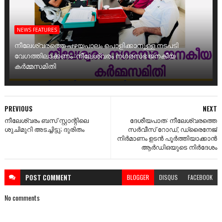
NEWS FEATURES
നീലേശ്വരത്തെ പഴയപാലം പൊളിക്കാനുള്ള നടപടി
വേഗത്തിലാക്കണം :നീലേശ്വരം നഗരസഭ ജനകീയ
കർമ്മസമിതി
PREVIOUS
NEXT
നീലേശ്വരം ബസ് സ്റ്റാന്റിലെ
ദേശീയപാത: നീലേശ്വരത്തെ
ശുചിമുറി അടച്ചിട്ടു; ദുരിതം
സർവീസ് റോഡ്, ഡ്രൈനേജ്
നിർമാണം ഉടൻ പൂർത്തിയാക്കാൻ
ആർഡിഒയുടെ നിർദേശം
POST
COMMENT
BLOGGER
DISQUS
FACEBOOK
No comments