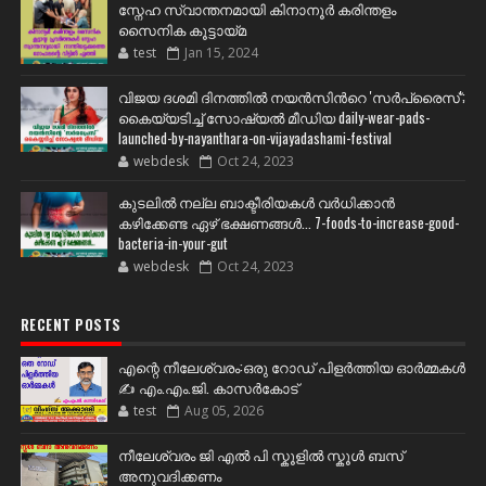
സ്നേഹ സ്വാന്തനമായി കിനാനൂർ കരിന്തളം
സൈനിക കൂട്ടായ്മ
test
Jan 15, 2024
വിജയ ദശമി ദിനത്തില്‍ നയന്‍സിന്‍റെ 'സര്‍പ്രൈസ്';
കൈയ്യടിച്ച് സോഷ്യല്‍ മീഡിയ daily-wear-pads-
launched-by-nayanthara-on-vijayadashami-festival
webdesk
Oct 24, 2023
കുടലിൽ നല്ല ബാക്ടീരിയകൾ വര്‍ധിക്കാന്‍
കഴിക്കേണ്ട ഏഴ് ഭക്ഷണങ്ങള്‍... 7-foods-to-increase-good-
bacteria-in-your-gut
webdesk
Oct 24, 2023
RECENT POSTS
എന്റെ നീലേശ്വരം:ഒരു റോഡ് പിളർത്തിയ ഓർമ്മകൾ
✍️ എം.എം.ജി. കാസർകോട്
test
Aug 05, 2026
നീലേശ്വരം ജി എൽ പി സ്കൂളിൽ സ്കൂൾ ബസ്
അനുവദിക്കണം