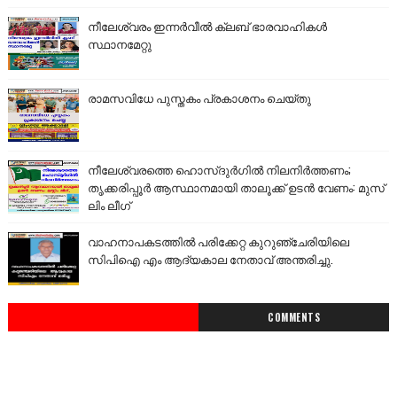
നീലേശ്വരം ഇന്നർവീൽ ക്ലബ് ഭാരവാഹികൾ
സ്ഥാനമേറ്റു
രാമസവിധേ പുസ്തകം പ്രകാശനം ചെയ്തു
നീലേശ്വരത്തെ ഹൊസ്ദുർഗിൽ നിലനിർത്തണം;
തൃക്കരിപ്പൂർ ആസ്ഥാനമായി താലൂക്ക് ഉടൻ വേണം: മുസ്
ലിം ലീഗ്
വാഹനാപകടത്തിൽ പരിക്കേറ്റ കുറുഞ്ചേരിയിലെ
സിപിഐ എം ആദ്യകാല നേതാവ് അന്തരിച്ചു.
COMMENTS