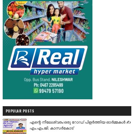
POPULAR POSTS
എന്റെ നീലേശ്വരം:ഒരു റോഡ് പിളർത്തിയ ഓർമ്മകൾ ✍️
എം.എം.ജി. കാസർകോട്