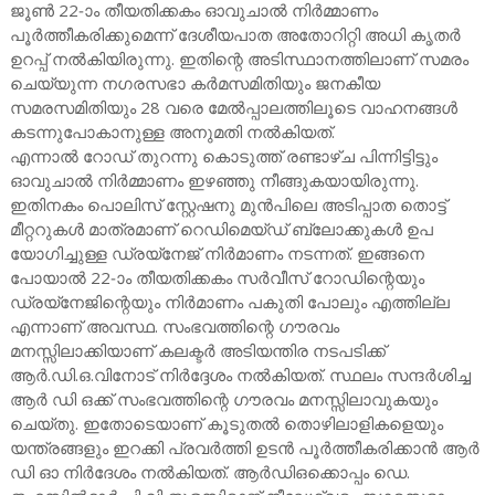
ജൂൺ 22-ാം തീയതിക്കകം ഓവുചാൽ നിർമ്മാണം
പൂർത്തീകരിക്കുമെന്ന് ദേശീയപാത അതോറിറ്റി അധി കൃതർ
ഉറപ്പ് നൽകിയിരുന്നു. ഇതിന്റെ അടിസ്ഥാനത്തിലാണ് സമരം
ചെയ്യുന്ന നഗരസഭാ കർമസമിതിയും ജനകീയ
സമരസമിതിയും 28 വരെ മേൽപ്പാലത്തിലൂടെ വാഹനങ്ങൾ
കടന്നുപോകാനുള്ള അനുമതി നൽകിയത്.
എന്നാൽ റോഡ് തുറന്നു കൊടുത്ത് രണ്ടാഴ്ച പിന്നിട്ടിട്ടും
ഓവുചാൽ നിർമ്മാണം ഇഴഞ്ഞു നീങ്ങുകയായിരുന്നു.
ഇതിനകം പൊലിസ് സ്റ്റേഷനു മുൻപിലെ അടിപ്പാത തൊട്ട്
മീറ്ററുകൾ മാത്രമാണ് റെഡിമെയ്‌ഡ് ബ്ലോക്കുകൾ ഉപ
യോഗിച്ചുള്ള ഡ്രയ്നേജ് നിർമാണം നടന്നത്. ഇങ്ങനെ
പോയാൽ 22-ാം തീയതിക്കകം സർവീസ് റോഡിന്റെയും
ഡ്രയ്നേജിന്റെയും നിർമാണം പകുതി പോലും എത്തില്ല
എന്നാണ് അവസ്ഥ. സംഭവത്തിന്റെ ഗൗരവം
മനസ്സിലാക്കിയാണ് കലക്ടർ അടിയന്തിര നടപടിക്ക്
ആർ.ഡി.ഒ.വിനോട് നിർദ്ദേശം നൽകിയത്. സ്ഥലം സന്ദർശിച്ച
ആർ ഡി ഒക്ക് സംഭവത്തിന്റെ ഗൗരവം മനസ്സിലാവുകയും
ചെയ്തു. ഇതോടെയാണ് കൂടുതൽ തൊഴിലാളികളെയും
യന്ത്രങ്ങളും ഇറക്കി പ്രവർത്തി ഉടൻ പൂർത്തീകരിക്കാൻ ആർ
ഡി ഓ നിർദേശം നൽകിയത്. ആർഡിഒക്കൊപ്പം ഡെ.