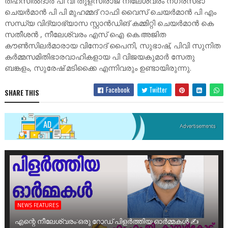
തഹസിൽദാർ പി വി തുളസിരാജ് നീലേശ്വരം നഗരസഭാ
ചെയർമാൻ പി പി മുഹമ്മദ് റാഫി വൈസ് ചെയർമാൻ പി എം
സന്ധ്യ വിദ്യാഭ്യാസ സ്റ്റാൻഡിങ് കമ്മിറ്റി ചെയർമാൻ കെ
സതീശൻ , നീലേശ്വരം എസ് ഐ കെ.അജിത
കൗൺസിലർമാരായ വിനോദ് പൈനി, സുഭാഷ്, പിവി സുനിത
കർമ്മസമിതിഭാരവാഹികളായ പി വിജയകുമാർ സേതു
ബങ്കളം, സുരേഷ് മടിക്കൈ എന്നിവരും ഉണ്ടായിരുന്നു.
Facebook
Twitter
SHARE THIS
NEWS FEATURES
എന്റെ നീലേശ്വരം:ഒരു റോഡ് പിളർത്തിയ ഓർമ്മകൾ ✍️