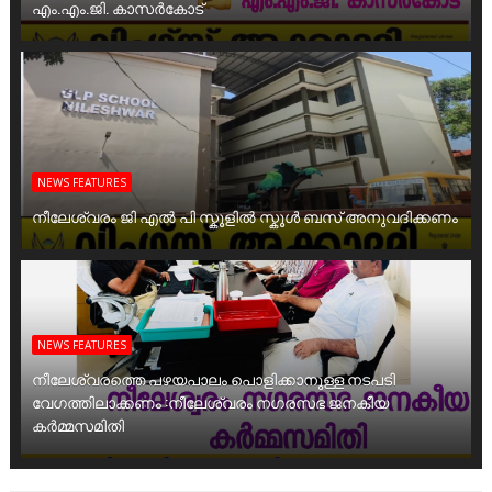
എം.എം.ജി. കാസർകോട്
NEWS FEATURES
നീലേശ്വരം ജി എൽ പി സ്കൂളിൽ സ്കൂൾ ബസ് അനുവദിക്കണം
NEWS FEATURES
നീലേശ്വരത്തെ പഴയപാലം പൊളിക്കാനുള്ള നടപടി
വേഗത്തിലാക്കണം :നീലേശ്വരം നഗരസഭ ജനകീയ
കർമ്മസമിതി