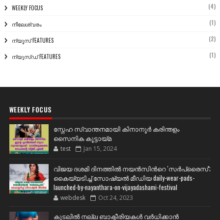
(4)
WEEKLY FOCUS
(1)
നീലേശ്വരം
(2)
ന്യൂസ് FEATURES
(1)
ന്യൂസ്ഡ് FEATURES
WEEKLY FOCUS
സ്നേഹ സ്വാന്തനമായി കിനാനൂർ കരിന്തളം
സൈനിക കൂട്ടായ്മ
test
Jan 15, 2024
വിജയ ദശമി ദിനത്തില്‍ നയന്‍സിന്‍റെ 'സര്‍പ്രൈസ്';
കൈയ്യടിച്ച് സോഷ്യല്‍ മീഡിയ daily-wear-pads-
launched-by-nayanthara-on-vijayadashami-festival
webdesk
Oct 24, 2023
കുടലിൽ നല്ല ബാക്ടീരിയകൾ വര്‍ധിക്കാന്‍