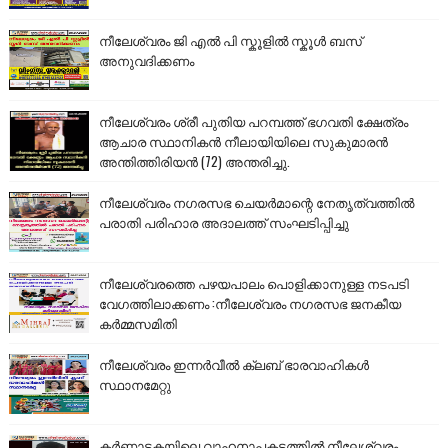
നീലേശ്വരം ജി എൽ പി സ്കൂളിൽ സ്കൂൾ ബസ്
അനുവദിക്കണം
നീലേശ്വരം ശ്രീ പുതിയ പറമ്പത്ത് ഭഗവതി ക്ഷേത്രം
ആചാര സ്ഥാനികൻ നീലായിയിലെ സുകുമാരൻ
അന്തിത്തിരിയൻ (72) അന്തരിച്ചു.
നീലേശ്വരം നഗരസഭ ചെയർമാന്റെ നേതൃത്വത്തിൽ
പരാതി പരിഹാര അദാലത്ത് സംഘടിപ്പിച്ചു
നീലേശ്വരത്തെ പഴയപാലം പൊളിക്കാനുള്ള നടപടി
വേഗത്തിലാക്കണം :നീലേശ്വരം നഗരസഭ ജനകീയ
കർമ്മസമിതി
നീലേശ്വരം ഇന്നർവീൽ ക്ലബ് ഭാരവാഹികൾ
സ്ഥാനമേറ്റു
കർണാടകയിലെ വാഹനാപകടത്തിൽ നീലേശ്വരം