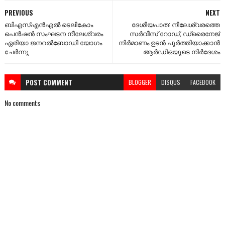
PREVIOUS
NEXT
ബിഎസ്എൻഎൽ ടെലികോം
ദേശീയപാത: നീലേശ്വരത്തെ
പെൻഷൻ സംഘടന നീലേശ്വരം
സർവീസ് റോഡ്, ഡ്രൈനേജ്
ഏരിയാ ജനറൽബോഡി യോഗം
നിർമാണം ഉടൻ പൂർത്തിയാക്കാൻ
ചേർന്നു
ആർഡിഒയുടെ നിർദേശം
POST
COMMENT
BLOGGER
DISQUS
FACEBOOK
No comments