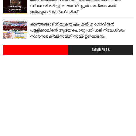
സ്വദേശി മരിച്ചു: രാജാസ് സ്കൂൾ അധ്യാപകൻ
ഉൾപ്പെടെ 4 പേർക്ക് പരിക്ക്
കാഞ്ഞങ്ങാട് നിയുക്ത എംഎൽഎ ഗോവിന്ദൻ
പള്ളിക്കാലിന്റെ ആദ്യ പൊതു പരിപാടി നീലേശ്വരം
നഗരസഭ കർമ്മസമിതി സമര ഉദ്ഘാടനം
COMMENTS