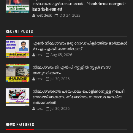
കഴിക്കേണ്ട ഏഴ് ഭക്ഷണങ്ങള്‍... 7-foods-to-increase-good-
bacteria-in-your-gut
webdesk
Oct 24, 2023
RECENT POSTS
എന്റെ നീലേശ്വരം:ഒരു റോഡ് പിളർത്തിയ ഓർമ്മകൾ
✍️ എം.എം.ജി. കാസർകോട്
test
Aug 05, 2026
നീലേശ്വരം ജി എൽ പി സ്കൂളിൽ സ്കൂൾ ബസ്
അനുവദിക്കണം
test
Jul 30, 2026
നീലേശ്വരത്തെ പഴയപാലം പൊളിക്കാനുള്ള നടപടി
വേഗത്തിലാക്കണം :നീലേശ്വരം നഗരസഭ ജനകീയ
കർമ്മസമിതി
test
Jul 30, 2026
NEWS FEATURES