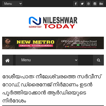
ദേശീയപാത: നീലേശ്വരത്തെ സർവീസ്
റോഡ്, ഡ്രൈനേജ് നിർമാണം ഉടൻ
പൂർത്തിയാക്കാൻ ആർഡിഒയുടെ
നിർദേശം