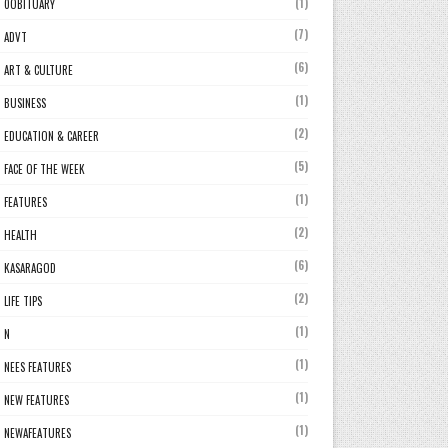
(1)
0OBITUARY
(7)
ADVT
(6)
ART & CULTURE
(1)
BUSINESS
(2)
EDUCATION & CAREER
(5)
FACE OF THE WEEK
(1)
FEATURES
(2)
HEALTH
(6)
KASARAGOD
(2)
LIFE TIPS
(1)
N
(1)
NEES FEATURES
(1)
NEW FEATURES
(1)
NEWAFEATURES