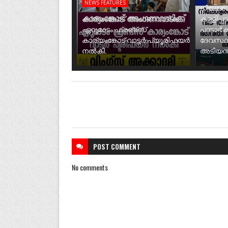
NEWS FEATURES
നീലേശ്വ
കാര്യംങ്കോട് അംഗണവാടിക്ക്
കള്ളിപ്പ
ഏറുമാടം ഫ്രണ്ട്സ്
പാടാർക
കാര്യംങ്കോട് വാട്ടർ പ്യൂരിഫയർ
ദേവസ്ഥ
നൽകി.
അടിയന്ത
POST
COMMENT
No comments