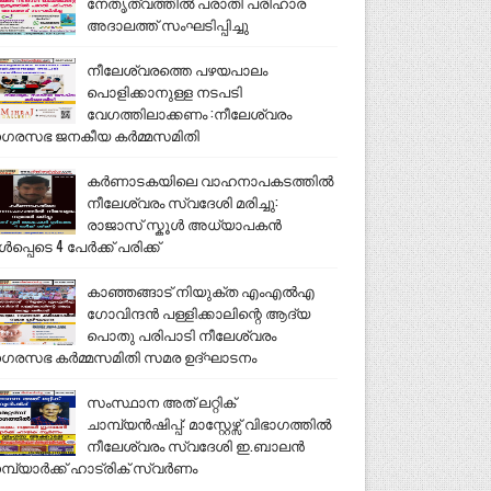
നേതൃത്വത്തിൽ പരാതി പരിഹാര
അദാലത്ത് സംഘടിപ്പിച്ചു
നീലേശ്വരത്തെ പഴയപാലം
പൊളിക്കാനുള്ള നടപടി
വേഗത്തിലാക്കണം :നീലേശ്വരം
ഗരസഭ ജനകീയ കർമ്മസമിതി
കർണാടകയിലെ വാഹനാപകടത്തിൽ
നീലേശ്വരം സ്വദേശി മരിച്ചു:
രാജാസ് സ്കൂൾ അധ്യാപകൻ
ൾപ്പെടെ 4 പേർക്ക് പരിക്ക്
കാഞ്ഞങ്ങാട് നിയുക്ത എംഎൽഎ
ഗോവിന്ദൻ പള്ളിക്കാലിന്റെ ആദ്യ
പൊതു പരിപാടി നീലേശ്വരം
ഗരസഭ കർമ്മസമിതി സമര ഉദ്ഘാടനം
സംസ്ഥാന അത് ലറ്റിക്
ചാമ്പ്യൻഷിപ്പ്: മാസ്റ്റേഴ്സ് വിഭാഗത്തിൽ
നീലേശ്വരം സ്വദേശി ഇ.ബാലൻ
മ്പ്യാർക്ക് ഹാട്രിക് സ്വർണം