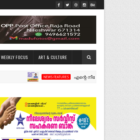
WEEKLY FOCUS
ART & CULTURE
എന്റെ നീലേശ്വരം:ഒരു റോഡ് പിളർത്തി
NEWS FEATURES