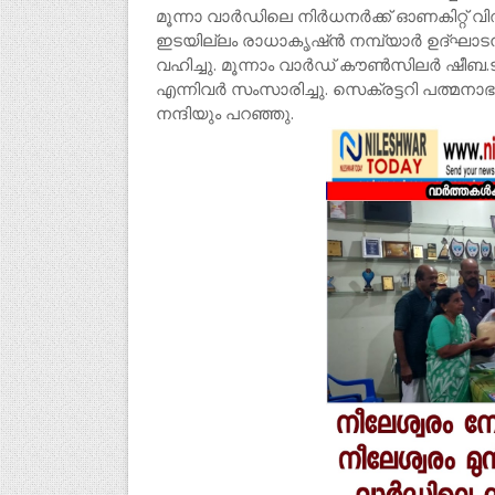
മൂന്നാ വാർഡിലെ നിർധനർക്ക് ഓണകിറ്റ് വി
ഇടയില്ലം രാധാകൃഷ്ൻ നമ്പ്യാർ ഉദ്ഘാ
വഹിച്ചു. മൂന്നാം വാർഡ് കൗൺസിലർ ഷീബ
എന്നിവർ സംസാരിച്ചു. സെക്രട്ടറി പത്മന
നന്ദിയും പറഞ്ഞു.