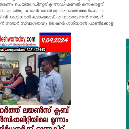
തരണം ചെയ്തു.ഡിസ്ട്രിക്റ്റ് അഡിഷണൽ സെക്രട്ടറി
ടനം ചെയ്തു. ഗോപിനാഥൻ മുതിരക്കാൽ അധ്യക്ഷത
.ടി.വി, ശശിധരൻ കടാംങ്കോട്, എ.നാരായണൻ നായർ
ാഭൻ നായർ സ്വാഗതവും ട്രഷറർ ശശിധരൻ പാണ്ടിക്കോട്ട്