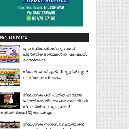
POPULAR POSTS
എന്റെ നീലേശ്വരം:ഒരു റോഡ്
പിളർത്തിയ ഓർമ്മകൾ ✍️ എം.എം.ജി.
കാസർകോട്
നീലേശ്വരം ജി എൽ പി സ്കൂളിൽ സ്കൂൾ
ബസ് അനുവദിക്കണം
നീലേശ്വരം ശ്രീ പുതിയ പറമ്പത്ത്
ഭഗവതി ക്ഷേത്രം ആചാര സ്ഥാനികൻ
നീലായിയിലെ സുകുമാരൻ
ന്തിത്തിരിയൻ (72) അന്തരിച്ചു.
നീലേശ്വരം നഗരസഭ ചെയർമാന്റെ