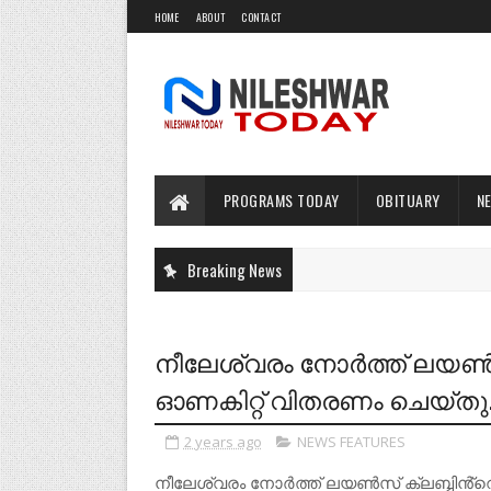
HOME
ABOUT
CONTACT
PROGRAMS TODAY
OBITUARY
N
Breaking News
നീലേശ്വരം നോർത്ത് ലയൺസ്
ഓണകിറ്റ് വിതരണം ചെയ്തു
2 years ago
NEWS FEATURES
നീലേശ്വരം നോർത്ത് ലയൺസ് ക്ലബ്ബിൻ്റെ 