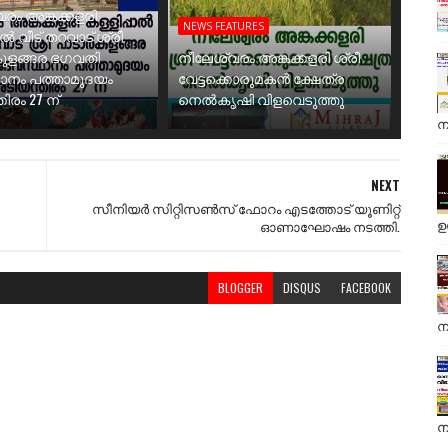
രം അങ്കക്കളരി
NEWS FEATURES
ാൽ വീട് തറവാട് ശ്രീ
ുളങ്ങര ഭഗവതി
നീലേശ്വരം അങ്കക്കളരി ശ്രീ
ാനം പത്താമുദയം
വേട്ടക്കൊരുമകൻ ക്ഷേത്ര
ിരം 27 ന്
നെൽകൃഷി വിളവെടുത്തു
ന
NEXT
സീനിയർ സിറ്റിസൺസ് ഫോറം എടത്തോട് യൂണിറ്റ്
ഉ
ഓണാഘോഷം നടത്തി.
BLOGGER
DISQUS
FACEBOOK
ന
ന