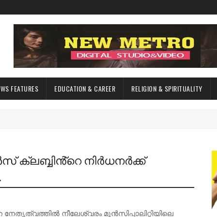
EWS FEATURES
EDUCATION & CAREER
RELIGION & SPIRITUALITY
 ക്ലബ്ബിൻ്റെ നിർധനർക്ക്
.
നേതൃത്വത്തിൽ നീലേശ്വരം മുൻസിപ്പാലിറ്റിയിലെ