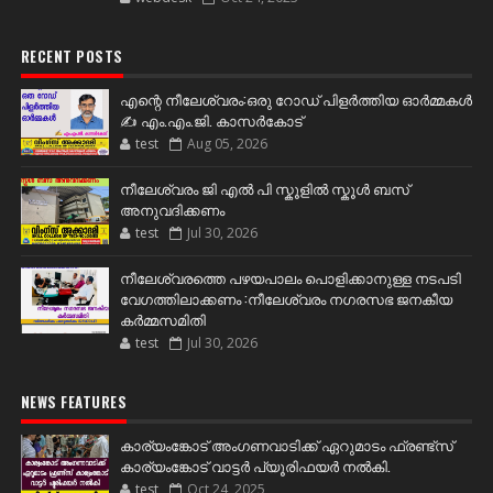
RECENT POSTS
എന്റെ നീലേശ്വരം:ഒരു റോഡ് പിളർത്തിയ ഓർമ്മകൾ
✍️ എം.എം.ജി. കാസർകോട്
test
Aug 05, 2026
നീലേശ്വരം ജി എൽ പി സ്കൂളിൽ സ്കൂൾ ബസ്
അനുവദിക്കണം
test
Jul 30, 2026
നീലേശ്വരത്തെ പഴയപാലം പൊളിക്കാനുള്ള നടപടി
വേഗത്തിലാക്കണം :നീലേശ്വരം നഗരസഭ ജനകീയ
കർമ്മസമിതി
test
Jul 30, 2026
NEWS FEATURES
കാര്യംങ്കോട് അംഗണവാടിക്ക് ഏറുമാടം ഫ്രണ്ട്സ്
കാര്യംങ്കോട് വാട്ടർ പ്യൂരിഫയർ നൽകി.
test
Oct 24, 2025