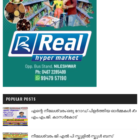
POPULAR POSTS
എന്റെ നീലേശ്വരം:ഒരു റോഡ് പിളർത്തിയ ഓർമ്മകൾ ✍️
എം.എം.ജി. കാസർകോട്
നീലേശ്വരം ജി എൽ പി സ്കൂളിൽ സ്കൂൾ ബസ്