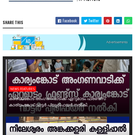
Facebook
Twitter
SHARE THIS
NEWS FEATURES
കാര്യംങ്കോട് അംഗണവാടിക്ക് ഏറുമാടം ഫ്രണ്ട്സ്
കാര്യംങ്കോട് വാട്ടർ പ്യൂരിഫയർ നൽകി.