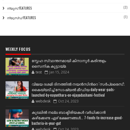
(2)
ന്യൂസ് FEATURES
(1)
ന്യൂസ്ഡ് FEATURES
WEEKLY FOCUS
സ്നേഹ സ്വാന്തനമായി കിനാനൂർ കരിന്തളം
സൈനിക കൂട്ടായ്മ
test
Jan 15, 2024
വിജയ ദശമി ദിനത്തില്‍ നയന്‍സിന്‍റെ 'സര്‍പ്രൈസ്';
കൈയ്യടിച്ച് സോഷ്യല്‍ മീഡിയ daily-wear-pads-
launched-by-nayanthara-on-vijayadashami-festival
webdesk
Oct 24, 2023
കുടലിൽ നല്ല ബാക്ടീരിയകൾ വര്‍ധിക്കാന്‍
കഴിക്കേണ്ട ഏഴ് ഭക്ഷണങ്ങള്‍... 7-foods-to-increase-good-
bacteria-in-your-gut
webdesk
Oct 24, 2023