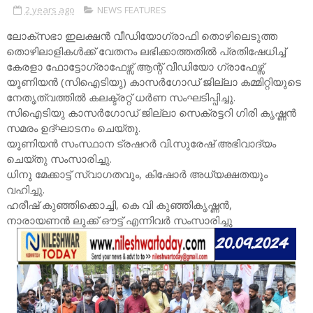
2 years ago
NEWS FEATURES
ലോക്സഭാ ഇലക്ഷൻ വീഡിയോഗ്രാഫി തൊഴിലെടുത്ത
തൊഴിലാളികൾക്ക് വേതനം ലഭിക്കാത്തതിൽ പ്രതിഷേധിച്ച്
കേരളാ ഫോട്ടോഗ്രാഫേഴ്സ് ആന്റ് വീഡിയോ ഗ്രാഫേഴ്സ്
യൂണിയൻ (സിഐടിയു) കാസർഗോഡ് ജില്ലാ കമ്മിറ്റിയുടെ
നേതൃത്വത്തിൽ കലക്ട്രറ്റ് ധർണ സംഘടിപ്പിച്ചു.
സിഐടിയു കാസർഗോഡ് ജില്ലാ സെക്രട്ടറി ഗിരി കൃഷ്ണൻ
സമരം ഉദ്ഘാടനം ചെയ്തു.
യൂണിയൻ സംസ്ഥാന ട്രഷറർ വി.സുരേഷ് അഭിവാദ്യം
ചെയ്തു സംസാരിച്ചു.
ധിനു മേക്കാട്ട് സ്വാഗതവും, കിഷോർ അധ്യക്ഷതയും
വഹിച്ചു.
ഹരീഷ് കുഞ്ഞിക്കൊച്ചി, കെ വി കുഞ്ഞികൃഷ്ണൻ,
നാരായണൻ ലുക്ക് ഔട്ട് എന്നിവർ സംസാരിച്ചു