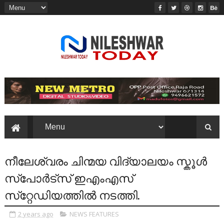
നീലേശ്വരം ചിന്മയ വിദ്യാലയം സ്കൂൾ
സ്പോർട്സ് ഇഎംഎസ്
സ്‌റ്റേഡിയത്തിൽ നടത്തി.
2 years ago
NEWS FEATURES