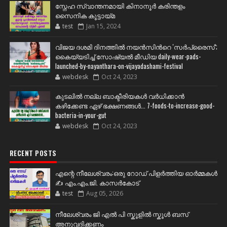
സ്നേഹ സ്വാന്തനമായി കിനാനൂർ കരിന്തളം
സൈനിക കൂട്ടായ്മ
test
Jan 15, 2024
വിജയ ദശമി ദിനത്തില്‍ നയന്‍സിന്‍റെ 'സര്‍പ്രൈസ്';
കൈയ്യടിച്ച് സോഷ്യല്‍ മീഡിയ daily-wear-pads-
launched-by-nayanthara-on-vijayadashami-festival
webdesk
Oct 24, 2023
കുടലിൽ നല്ല ബാക്ടീരിയകൾ വര്‍ധിക്കാന്‍
കഴിക്കേണ്ട ഏഴ് ഭക്ഷണങ്ങള്‍... 7-foods-to-increase-good-
bacteria-in-your-gut
webdesk
Oct 24, 2023
RECENT POSTS
എന്റെ നീലേശ്വരം:ഒരു റോഡ് പിളർത്തിയ ഓർമ്മകൾ
✍️ എം.എം.ജി. കാസർകോട്
test
Aug 05, 2026
നീലേശ്വരം ജി എൽ പി സ്കൂളിൽ സ്കൂൾ ബസ്
അനുവദിക്കണം