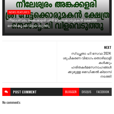
NEWS FEATURES
നീലേശ്വരം അങ്കക്കളരി ശ്രീ വേട്ടക്കൊരുമകൻ ക്ഷേത്ര
നെൽകൃഷി വിളവെടുത്തു
NEXT
സ്വച്ഛതാ ഹി സേവാ 2024:
ശുചീകരണ വിഭാഗം തൊഴിലാളി
കൾക്കും
ഹരിതകർമസേനാംഗങ്ങൾ
ക്കുമുള്ള മെഡിക്കൽ ക്യാമ്പ്
നടത്തി
POST
COMMENT
BLOGGER
DISQUS
FACEBOOK
No comments