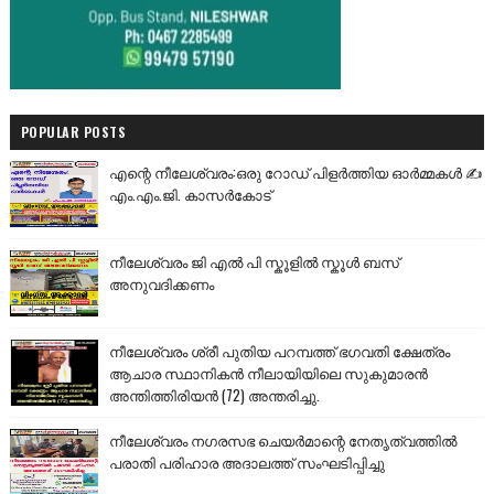
POPULAR POSTS
എന്റെ നീലേശ്വരം:ഒരു റോഡ് പിളർത്തിയ ഓർമ്മകൾ ✍️
എം.എം.ജി. കാസർകോട്
നീലേശ്വരം ജി എൽ പി സ്കൂളിൽ സ്കൂൾ ബസ്
അനുവദിക്കണം
നീലേശ്വരം ശ്രീ പുതിയ പറമ്പത്ത് ഭഗവതി ക്ഷേത്രം
ആചാര സ്ഥാനികൻ നീലായിയിലെ സുകുമാരൻ
അന്തിത്തിരിയൻ (72) അന്തരിച്ചു.
നീലേശ്വരം നഗരസഭ ചെയർമാന്റെ നേതൃത്വത്തിൽ
പരാതി പരിഹാര അദാലത്ത് സംഘടിപ്പിച്ചു