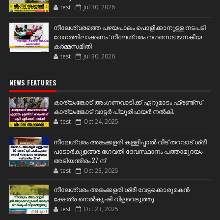
test
Jul 30, 2026
നീലേശ്വരത്തെ പഴയപാലം പൊളിക്കാനുള്ള നടപടി
വേഗത്തിലാക്കണം :നീലേശ്വരം നഗരസഭ ജനകീയ
കർമ്മസമിതി
test
Jul 30, 2026
NEWS FEATURES
കാര്യംങ്കോട് അംഗണവാടിക്ക് ഏറുമാടം ഫ്രണ്ട്സ്
കാര്യംങ്കോട് വാട്ടർ പ്യൂരിഫയർ നൽകി.
test
Oct 24, 2025
നീലേശ്വരം അങ്കക്കളരി കള്ളിപ്പാൽ വീട് തറവാട് ശ്രീ
പാടാർകുളങ്ങര ഭഗവതി ദേവസ്ഥാനം പത്താമുദയം
അടിയന്തിരം 27 ന്
test
Oct 23, 2025
നീലേശ്വരം അങ്കക്കളരി ശ്രീ വേട്ടക്കൊരുമകൻ
ക്ഷേത്ര നെൽകൃഷി വിളവെടുത്തു
test
Oct 23, 2025