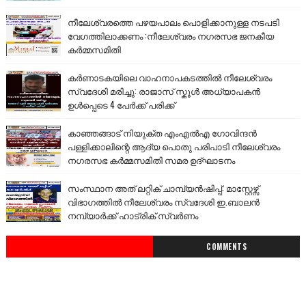
നീലേശ്വരത്തെ പഴയപാലം പൊളിക്കാനുള്ള നടപടി
വേഗത്തിലാക്കണം :നീലേശ്വരം നഗരസഭ ജനകീയ
കർമ്മസമിതി
കർണാടകയിലെ വാഹനാപകടത്തിൽ നീലേശ്വരം
സ്വദേശി മരിച്ചു: രാജാസ് സ്കൂൾ അധ്യാപകൻ
ഉൾപ്പെടെ 4 പേർക്ക് പരിക്ക്
കാഞ്ഞങ്ങാട് നിയുക്ത എംഎൽഎ ഗോവിന്ദൻ
പള്ളിക്കാലിന്റെ ആദ്യ പൊതു പരിപാടി നീലേശ്വരം
നഗരസഭ കർമ്മസമിതി സമര ഉദ്ഘാടനം
സംസ്ഥാന അത് ലറ്റിക് ചാമ്പ്യൻഷിപ്പ്: മാസ്റ്റേഴ്സ്
വിഭാഗത്തിൽ നീലേശ്വരം സ്വദേശി ഇ.ബാലൻ
നമ്പ്യാർക്ക് ഹാട്രിക് സ്വർണം
COMMENTS