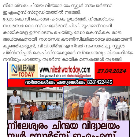
നീലേശ്വരം ചിന്മയ വിദ്യാലയം സ്കൂൾ സ്പോർട്സ്
ഇഎംഎസ് സ്‌റ്റേഡിയത്തിൽ നടത്തി.
ഡോ.കെ.സി.കെ.രാജ പതാക ഉയർത്തി. നീലേശ്വരം
നഗരസഭ വൈസ് ചെയർമാൻ പി.പി. മുഹമ്മദ് റാഫി
കായികമേള ഉദ്ഘാടനം ചെയ്തു. ഡോ.കെ.സി.കെ. രാജ
അധ്യക്ഷനായി. നഗരസഭ കൗൺസിലർമാരായ ദാക്ഷായണി
കുഞ്ഞിക്കണ്ണൻ, വി.വി.ശ്രീജ എന്നിവർ സംസാരിച്ചു. സ്കൂൾ
പ്രിൻസിപ്പൽ കെ.പി.വിനയകുമാർ സ്വാഗതവും വി.കെ.ദിവ്യ
നന്ദിയും പറഞ്ഞു. തുടർന്ന് കായിക മത്സരങ്ങൾ തുടങ്ങി.