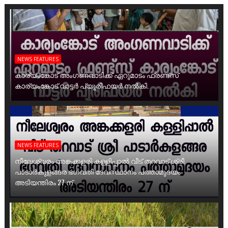
NEWS FEATURES
കാര്യംങ്കോട് അംഗണവാടിക്ക് ഏറുമാടം ഫ്രണ്ട്സ്
കാര്യംങ്കോട് വാട്ടർ പ്യൂരിഫയർ നൽകി.
NEWS FEATURES
നീലേശ്വരം അങ്കക്കളരി കള്ളിപ്പാൽ വീട് തറവാട് ശ്രീ
പാടാർകുളങ്ങര ഭഗവതി ദേവസ്ഥാനം പത്താമുദയം
അടിയന്തിരം 27 ന്