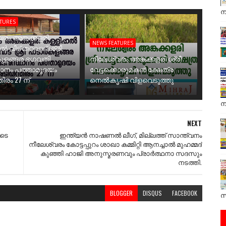
ന
ATURES
രം അങ്കക്കളരി
NEWS FEATURES
ാൽ വീട് തറവാട് ശ്രീ
ുളങ്ങര ഭഗവതി
നീലേശ്വരം അങ്കക്കളരി ശ്രീ
ാനം പത്താമുദയം
വേട്ടക്കൊരുമകൻ ക്ഷേത്ര
ിരം 27 ന്
നെൽകൃഷി വിളവെടുത്തു
ന
NEXT
ുടെ
ഇന്ത്യൻ നാഷണൽ ലീഗ്, മില്ലത്ത് സാന്ത്വനം
നീലേശ്വരം കോട്ടപ്പുറം ശാഖാ കമ്മിറ്റി ആനച്ചാൽ മുഹമ്മദ്
കുഞ്ഞി ഹാജി അനുസ്മരണവും പ്രാർത്ഥനാ സദസും
നടത്തി.
BLOGGER
DISQUS
FACEBOOK
സ