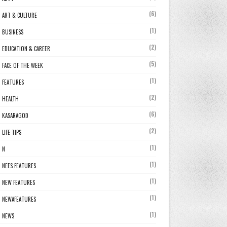
(6)
ART & CULTURE
(1)
BUSINESS
(2)
EDUCATION & CAREER
(5)
FACE OF THE WEEK
(1)
FEATURES
(2)
HEALTH
(6)
KASARAGOD
(2)
LIFE TIPS
(1)
N
(1)
NEES FEATURES
(1)
NEW FEATURES
(1)
NEWAFEATURES
(1)
NEWS