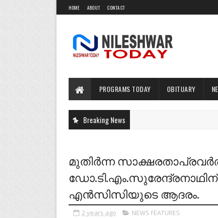
HOME
ABOUT
CONTACT
PROGRAMS TODAY
OBITUARY
N
Breaking News
മുതിര്‍ന്ന സാക്ഷരതാപ്രവര്
ഡോ.ടി.എം.സുരേന്ദ്രനാഥിന
എന്‍സിസിയുടെ ആദരം.
2 years ago
NEWS FEATURES