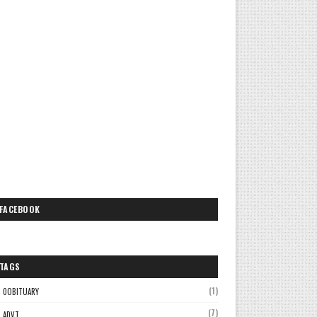
FACEBOOK
TAGS
(1)
0OBITUARY
(7)
ADVT