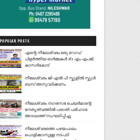
POPULAR POSTS
എന്റെ നീലേശ്വരം:ഒരു റോഡ്
പിളർത്തിയ ഓർമ്മകൾ ✍️ എം.എം.ജി.
കാസർകോട്
നീലേശ്വരം ജി എൽ പി സ്കൂളിൽ സ്കൂൾ
ബസ് അനുവദിക്കണം
നീലേശ്വരം നഗരസഭ ചെയർമാന്റെ
നേതൃത്വത്തിൽ പരാതി പരിഹാര
അദാലത്ത് സംഘടിപ്പിച്ചു
നീലേശ്വരത്തെ പഴയപാലം
പൊളിക്കാനുള്ള നടപടി