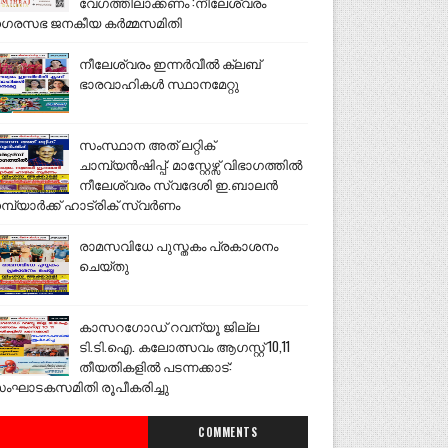
വേഗത്തിലാക്കണം :നീലേശ്വരം
ഗരസഭ ജനകീയ കർമ്മസമിതി
നീലേശ്വരം ഇന്നർവീൽ ക്ലബ്
ഭാരവാഹികൾ സ്ഥാനമേറ്റു
സംസ്ഥാന അത് ലറ്റിക്
ചാമ്പ്യൻഷിപ്പ്: മാസ്റ്റേഴ്സ് വിഭാഗത്തിൽ
നീലേശ്വരം സ്വദേശി ഇ.ബാലൻ
മ്പ്യാർക്ക് ഹാട്രിക് സ്വർണം
രാമസവിധേ പുസ്തകം പ്രകാശനം
ചെയ്തു
കാസറഗോഡ് റവന്യൂ ജില്ല
ടി.ടി.ഐ. കലോത്സവം ആഗസ്റ്റ് 10,11
തീയതികളിൽ പടന്നക്കാട്:
ംഘാടകസമിതി രൂപീകരിച്ചു
COMMENTS