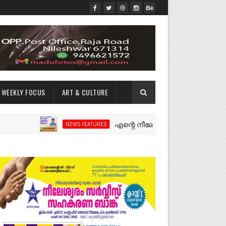
WEEKLY FOCUS
ART & CULTURE
എന്റെ നീലേശ്വരം:ഒരു റോഡ് പിളർത്തിയ
NEWS FEATURES