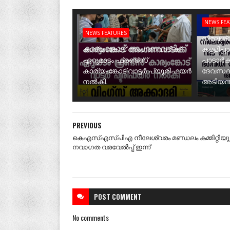
NEWS FE
NEWS FEATURES
നീലേശ്വ
കാര്യംങ്കോട് അംഗണവാടിക്ക്
കള്ളിപ്പ
ഏറുമാടം ഫ്രണ്ട്സ്
പാടാർക
കാര്യംങ്കോട് വാട്ടർ പ്യൂരിഫയർ
ദേവസ്ഥ
നൽകി.
അടിയന്ത
PREVIOUS
കെഎസ്എസ്പിഎ നീലേശ്വരം മണ്ഡലം കമ്മിറ്റിയ
നവാഗത വരവേൽപ്പ് ഇന്ന്
POST
COMMENT
No comments