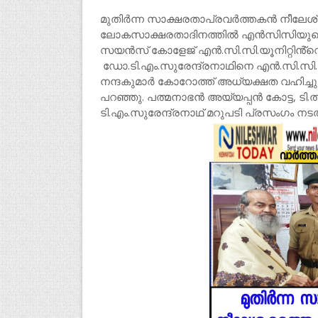
മുതിര്‍ന്ന സാക്ഷരതാപ്രവര്‍ത്തകന്‍ നീലേ
ലോകസാക്ഷരതാദിനത്തില്‍ എന്‍സിസിയുട
സയൻസ് കോളേജ് എൻ.സി.സി.യൂനിറ്റിൻ്റ
ഡോ.ടി.എം.സുരേന്ദ്രനാഥിനെ എൻ.സി.സി.ക
നന്ദകുമാർ കോറോത്ത് അധ്യക്ഷത വഹിച്ചു
പറഞ്ഞു. പത്മനാഭൻ അയ്യപ്പൻ കോട്ട, ടി
ടി.എം.സുരേന്ദ്രനാഥ് മറുപടി പ്രസംഗം നടത്