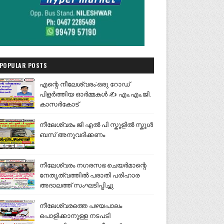
POPULAR POSTS
എന്റെ നീലേശ്വരം:ഒരു റോഡ്
പിളർത്തിയ ഓർമ്മകൾ ✍️ എം.എം.ജി.
കാസർകോട്
നീലേശ്വരം ജി എൽ പി സ്കൂളിൽ സ്കൂൾ
ബസ് അനുവദിക്കണം
നീലേശ്വരം നഗരസഭ ചെയർമാന്റെ
നേതൃത്വത്തിൽ പരാതി പരിഹാര
അദാലത്ത് സംഘടിപ്പിച്ചു
നീലേശ്വരത്തെ പഴയപാലം
പൊളിക്കാനുള്ള നടപടി