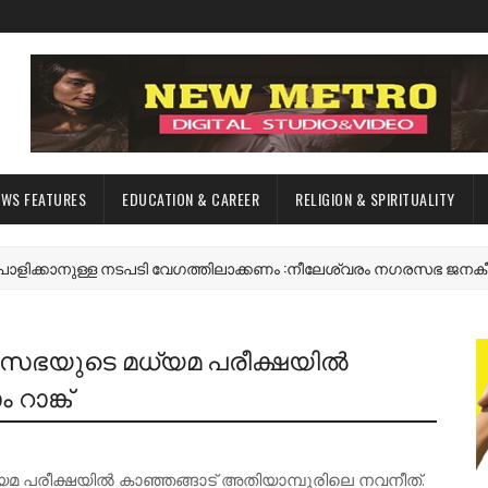
EWS FEATURES
EDUCATION & CAREER
RELIGION & SPIRITUALITY
നുള്ള നടപടി വേഗത്തിലാക്കണം :നീലേശ്വരം നഗരസഭ ജനകീയ കർമ്
ാരസഭയുടെ മധ്യമ പരീക്ഷയിൽ
റാങ്ക്
യമ പരീക്ഷയിൽ കാഞ്ഞങ്ങാട് അതിയാമ്പൂരിലെ നവനീത്.