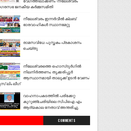
വേഗത്തിലാക്കണം :നീലേശ്വരം
ഗരസഭ ജനകീയ കർമ്മസമിതി
നീലേശ്വരം ഇന്നർവീൽ ക്ലബ്
ഭാരവാഹികൾ സ്ഥാനമേറ്റു
രാമസവിധേ പുസ്തകം പ്രകാശനം
ചെയ്തു
നീലേശ്വരത്തെ ഹൊസ്ദുർഗിൽ
നിലനിർത്തണം; തൃക്കരിപ്പൂർ
ആസ്ഥാനമായി താലൂക്ക് ഉടൻ വേണം:
ുസ് ലിം ലീഗ്
വാഹനാപകടത്തിൽ പരിക്കേറ്റ
കുറുഞ്ചേരിയിലെ സിപിഐ എം
ആദ്യകാല നേതാവ് അന്തരിച്ചു.
COMMENTS