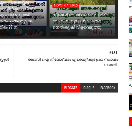
രം അങ്കക്കളരി
NEWS FEATURES
ന
ാൽ വീട് തറവാട് ശ്രീ
ുളങ്ങര ഭഗവതി
നീലേശ്വരം അങ്കക്കളരി ശ്രീ
ാനം പത്താമുദയം
വേട്ടക്കൊരുമകൻ ക്ഷേത്ര
ിരം 27 ന്
നെൽകൃഷി വിളവെടുത്തു
NEXT
സ്കൂൾ
ജെ.സി.ഐ നീലേശ്വരം എലൈറ്റ് കുടുംബ സംഗമം
നടത്തി.
മ
BLOGGER
DISQUS
FACEBOOK