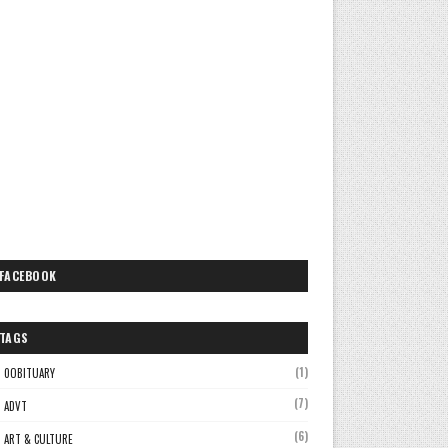
FACEBOOK
TAGS
(1)
0OBITUARY
(7)
ADVT
(6)
ART & CULTURE