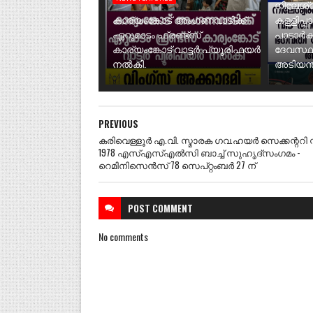
നീലേശ്വ
കാര്യംങ്കോട് അംഗണവാടിക്ക്
കള്ളിപ്പ
ഏറുമാടം ഫ്രണ്ട്സ്
പാടാർക
കാര്യംങ്കോട് വാട്ടർ പ്യൂരിഫയർ
ദേവസ്ഥ
നൽകി.
അടിയന്ത
PREVIOUS
കരിവെള്ളൂർ എ.വി. സ്മാരക ഗവ.ഹയർ സെക്കന്ററി 
1978 എസ്എസ്എൽസി ബാച്ച് സുഹൃദ്സംഗമം -
റെമിനിസെൻസ് 78 സെപ്റ്റംബർ 27 ന്
POST
COMMENT
No comments