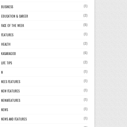
(1)
BUSINESS
(2)
EDUCATION & CAREER
(5)
FACE OF THE WEEK
(1)
FEATURES
(2)
HEALTH
(6)
KASARAGOD
(2)
LIFE TIPS
(1)
N
(1)
NEES FEATURES
(1)
NEW FEATURES
(1)
NEWAFEATURES
(1)
NEWS
(1)
NEWS AND FEATURES