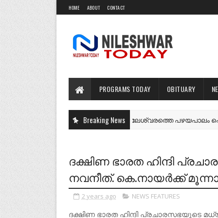
HOME
ABOUT
CONTACT
PROGRAMS TODAY
OBITUARY
N
Breaking News
നീലേശ്വരത്തെ പഴയപാലം പൊളിക്കാ
NEWS FEATURES
ദക്ഷിണ ഭാരത ഹിന്ദി പ്രച
നവനീത്. കെ.നായർക്ക് മൂന്നാം 
2 years ago
NEWS FEATURES
ദക്ഷിണ ഭാരത ഹിന്ദി പ്രചാരസഭയുടെ മധ്