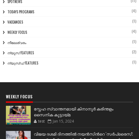
(11)
SPOTNEWS
(4)
TODAYS PROGRAMS
(1)
VACCANCIES
(4)
WEEKLY FOCUS
(1)
നീലേശ്വരം
(2)
ന്യൂസ് FEATURES
(1)
ന്യൂസ്ഡ് FEATURES
WEEKLY FOCUS
സ്നേഹ സ്വാന്തനമായി കിനാനൂർ കരിന്തളം
സൈനിക കൂട്ടായ്മ
test
Jan 15, 2024
വിജയ ദശമി ദിനത്തില്‍ നയന്‍സിന്‍റെ 'സര്‍പ്രൈസ്';