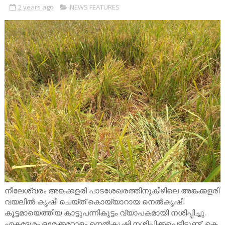
2 years ago
NEWS FEATURES
നീലേശ്വരം അങ്കക്കളരി പാടശേഖരത്തിനുകീഴിലെ അങ്കക്കളരി
വയലിൽ കൃഷി ചെയ്ത് കൊയ്യാറായ നെൽകൃഷി
കൂട്ടമായെത്തിയ കാട്ടുപന്നികൂട്ടം വ്യാപകമായി നശിപ്പിച്ചു.
ഏകദേശം ഒരേക്കറോളം നെൽകൃഷി നശിപ്പിക്കപ്പെട്ടിട്ടുണ്ട്. കെ.