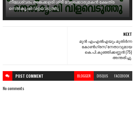
നീലേശ്വരം അങ്കക്കളരി ശ്രീ വേട്ടക്കൊരുമകൻ ക്ഷേത്ര
നെൽകൃഷി വിളവെടുത്തു
NEXT
മുൻ എംഎൽഎയും മുതിർന്ന
കോൺഗ്രസ് നേതാവുമായ
കെ.പി.കുഞ്ഞിക്കണ്ണൻ (75)
അന്തരിച്ചു.
POST
COMMENT
BLOGGER
DISQUS
FACEBOOK
No comments