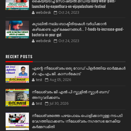
കൈയ്യടിച്ച് സോഷ്യല്‍ മീഡിയ daily-wear-pads-
launched-by-nayanthara-on-vijayadashami-festival
webdesk
Oct 24, 2023
കുടലിൽ നല്ല ബാക്ടീരിയകൾ വര്‍ധിക്കാന്‍
കഴിക്കേണ്ട ഏഴ് ഭക്ഷണങ്ങള്‍... 7-foods-to-increase-good-
bacteria-in-your-gut
webdesk
Oct 24, 2023
RECENT POSTS
എന്റെ നീലേശ്വരം:ഒരു റോഡ് പിളർത്തിയ ഓർമ്മകൾ
✍️ എം.എം.ജി. കാസർകോട്
test
Aug 05, 2026
നീലേശ്വരം ജി എൽ പി സ്കൂളിൽ സ്കൂൾ ബസ്
അനുവദിക്കണം
test
Jul 30, 2026
നീലേശ്വരത്തെ പഴയപാലം പൊളിക്കാനുള്ള നടപടി
വേഗത്തിലാക്കണം :നീലേശ്വരം നഗരസഭ ജനകീയ
കർമ്മസമിതി