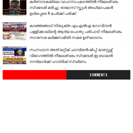
കർണാടകയിലെ വാഹനാപകടത്തിൽ നീലേശ്വരം
സ്വദേശി മരിച്ചു: രാജാസ് സ്കൂൾ അധ്യാപകൻ
ഉൾപ്പെടെ 4 പേർക്ക് പരിക്ക്
കാഞ്ഞങ്ങാട് നിയുക്ത എംഎൽഎ ഗോവിന്ദൻ
പള്ളിക്കാലിന്റെ ആദ്യ പൊതു പരിപാടി നീലേശ്വരം
നഗരസഭ കർമ്മസമിതി സമര ഉദ്ഘാടനം
സംസ്ഥാന അത് ലറ്റിക് ചാമ്പ്യൻഷിപ്പ്: മാസ്റ്റേഴ്സ്
വിഭാഗത്തിൽ നീലേശ്വരം സ്വദേശി ഇ.ബാലൻ
നമ്പ്യാർക്ക് ഹാട്രിക് സ്വർണം
COMMENTS