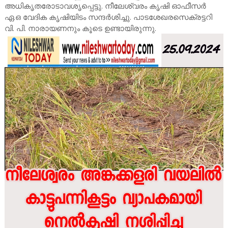
അധികൃതരോടാവശൃപ്പെട്ടു. നീലേശ്വരം കൃഷി ഓഫീസർ
ഏ.ഒ വേദിക കൃഷിയിടം സന്ദർശിച്ചു. പാടശേഖരസെക്രട്ടറി
വി. പി. നാരായണനും കൂടെ ഉണ്ടായിരുന്നു.