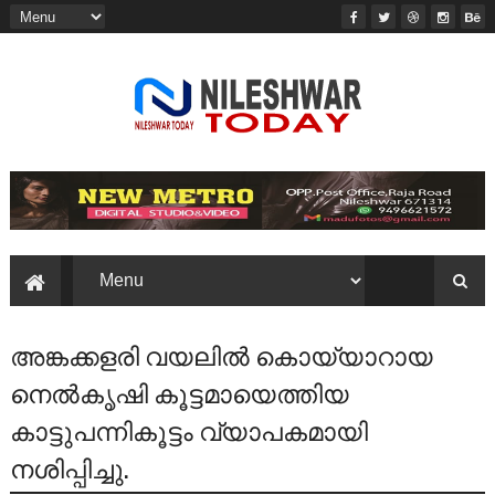
അങ്കക്കളരി വയലിൽ കൊയ്യാറായ
നെൽകൃഷി കൂട്ടമായെത്തിയ
കാട്ടുപന്നികൂട്ടം വ്യാപകമായി
നശിപ്പിച്ചു.