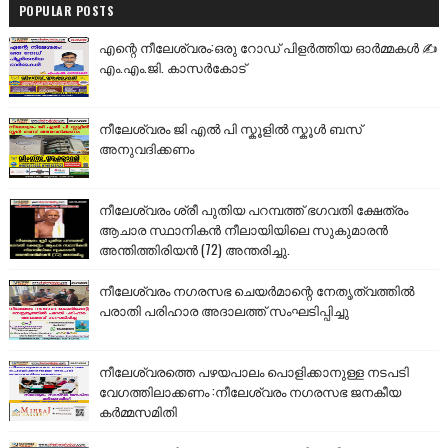
POPULAR POSTS
എന്റെ നീലേശ്വരം:ഒരു റോഡ് പിളർത്തിയ ഓർമ്മകൾ ✍️
എം.എം.ജി. കാസർകോട്
നീലേശ്വരം ജി എൽ പി സ്കൂളിൽ സ്കൂൾ ബസ്
അനുവദിക്കണം
നീലേശ്വരം ശ്രീ പുതിയ പറമ്പത്ത് ഭഗവതി ക്ഷേത്രം
ആചാര സ്ഥാനികൻ നീലായിയിലെ സുകുമാരൻ
അന്തിത്തിരിയൻ (72) അന്തരിച്ചു.
നീലേശ്വരം നഗരസഭ ചെയർമാന്റെ നേതൃത്വത്തിൽ
പരാതി പരിഹാര അദാലത്ത് സംഘടിപ്പിച്ചു
നീലേശ്വരത്തെ പഴയപാലം പൊളിക്കാനുള്ള നടപടി
വേഗത്തിലാക്കണം :നീലേശ്വരം നഗരസഭ ജനകീയ
കർമ്മസമിതി