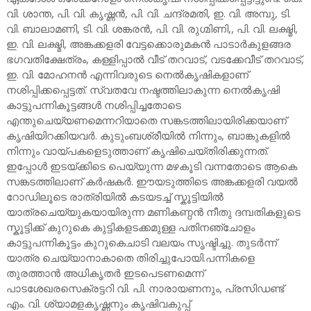
വി. ശാന്ത, പി. വി. കൃഷ്ണൻ, പി. വി. ചന്ദ്രമതി, ഇ. വി. അമ്പു, ടി.
വി. ബാലാമണി, ടി. വി. ശങ്കരൻ, പി. വി. രുഗ്മിണി,, പി. വി. ലക്ഷ്മി,
ഇ. വി. ലക്ഷ്മി, അങ്കക്കളരി വേട്ടക്കൊരുമകൻ പാടാർകുളങ്ങര
ഭഗവതിക്ഷേത്രം, കള്ളിപ്പാൽ വീട് തറവാട്, വടക്കേവീട് തറവാട്,
ഇ. വി. മോഹനൻ എന്നിവരുടെ നെൽകൃഷികളാണ്
നശിപ്പിക്കപ്പെട്ടത്. സ്വതവേ നഷ്ടത്തിലാകുന്ന നെൽകൃഷി
കാട്ടുപന്നികൂട്ടങ്ങൾ നശിപ്പിച്ചതോടെ
എന്തുചെയ്യണമെന്നറിയാതെ സങ്കടത്തിലായിരിക്കയാണ്
കൃഷിയിറക്കിയവർ. കുടുംബശ്രീയിൽ നിന്നും, ബാങ്കുകളിൽ
നിന്നും വായ്പകളെടുത്താണ് കൃഷിചെയ്തിരിക്കുന്നത്.
ഇപ്പോൾ ഇടയ്ക്കിടെ പെയ്യുന്ന മഴകൂടി വന്നതോടെ ആകെ
സങ്കടത്തിലാണ് കർഷകർ. ഈയടുത്തിടെ അങ്കക്കളരി വയൽ
റോഡിലൂടെ രാത്രിയിൽ കടയടച്ച് സ്കൂട്ടിയിൽ
യാത്രചെയ്യുകയായിരുന്ന മണികണ്ഠൻ നീതു ദമ്പതികളുടെ
സ്കൂട്ടിക്ക് കുറുകെ കുട്ടികളടക്കമുള്ള പതിനഞ്ചോളം
കാട്ടുപന്നികൂട്ടം കുറുകെചാടി വലയം സൃഷ്ടിച്ചു. തുടർന്ന്
യാത്ര ചെയ്യാനാകാതെ തിരിച്ചുപോയി.പന്നികളെ
തുരത്താൻ അധികൃതർ ഇടപെടണമെന്ന്
പാടശേഖരസെക്രട്ടറി വി. പി. നാരായണനും, പ്രസിഡണ്ട്
എം. വി. ശ്യാമളകൃഷ്ണനും കൃഷിവകുപ്പ്