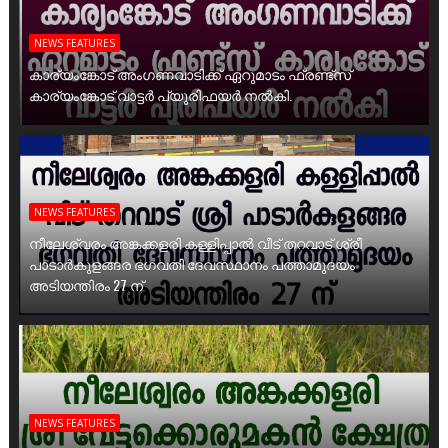
NEWS FEATURES
കാര്യംങ്കോട് അംഗണവാടിക്ക് ഏറുമാടം ഫ്രണ്ട്സ്
കാര്യംങ്കോട് വാട്ടർ പ്യൂരിഫയർ നൽകി.
NEWS FEATURES
നീലേശ്വരം അങ്കക്കളരി കള്ളിപ്പാൽ വീട് തറവാട് ശ്രീ
പാടാർകുളങ്ങര ഭഗവതി ദേവസ്ഥാനം പത്താമുദയം
അടിയന്തിരം 27 ന്
NEWS FEATURES