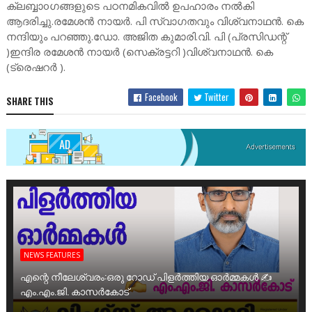
ക്ലബ്ബാoഗങ്ങളുടെ പഠനമികവിൽ ഉപഹാരം നൽകി
ആദരിച്ചു.രമേശൻ നായർ. പി സ്വാഗതവും വിശ്വനാഥൻ. കെ
നന്ദിയും പറഞ്ഞു.ഡോ. അജിത കുമാരി.വി. പി (പ്രസിഡന്റ്‌
)ഇന്ദിര രമേശൻ നായർ (സെക്രട്ടറി )വിശ്വനാഥൻ. കെ
(ട്രെഷറർ ).
Facebook
Twitter
SHARE THIS
NEWS FEATURES
എന്റെ നീലേശ്വരം:ഒരു റോഡ് പിളർത്തിയ ഓർമ്മകൾ ✍️
എം.എം.ജി. കാസർകോട്