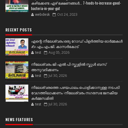
കഴിക്കേണ്ട ഏഴ് ഭക്ഷണങ്ങള്‍... 7-foods-to-increase-good-
bacteria-in-your-gut
webdesk
Oct 24, 2023
RECENT POSTS
എന്റെ നീലേശ്വരം:ഒരു റോഡ് പിളർത്തിയ ഓർമ്മകൾ
✍️ എം.എം.ജി. കാസർകോട്
test
Aug 05, 2026
നീലേശ്വരം ജി എൽ പി സ്കൂളിൽ സ്കൂൾ ബസ്
അനുവദിക്കണം
test
Jul 30, 2026
നീലേശ്വരത്തെ പഴയപാലം പൊളിക്കാനുള്ള നടപടി
വേഗത്തിലാക്കണം :നീലേശ്വരം നഗരസഭ ജനകീയ
കർമ്മസമിതി
test
Jul 30, 2026
NEWS FEATURES