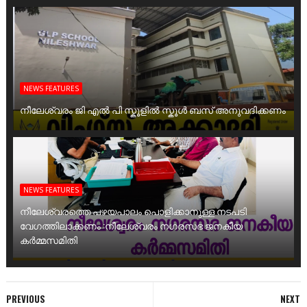
NEWS FEATURES
നീലേശ്വരം ജി എൽ പി സ്കൂളിൽ സ്കൂൾ ബസ് അനുവദിക്കണം
NEWS FEATURES
നീലേശ്വരത്തെ പഴയപാലം പൊളിക്കാനുള്ള നടപടി
വേഗത്തിലാക്കണം :നീലേശ്വരം നഗരസഭ ജനകീയ
കർമ്മസമിതി
PREVIOUS
NEXT