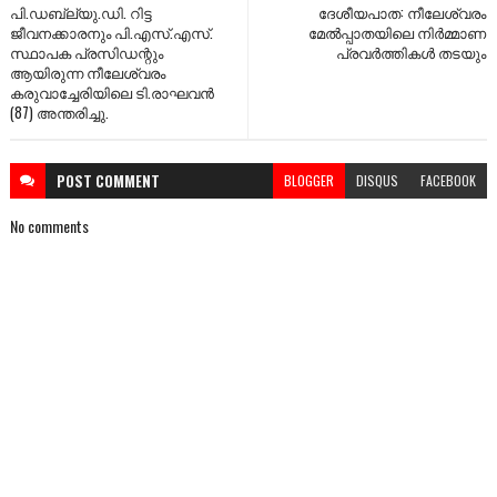
പി.ഡബ്ല്യു.ഡി. റിട്ട
ദേശീയപാത: നീലേശ്വരം
ജീവനക്കാരനും പി.എസ്.എസ്.
മേൽപ്പാതയിലെ നിർമ്മാണ
സ്ഥാപക പ്രസിഡന്റും
പ്രവർത്തികൾ തടയും
ആയിരുന്ന നീലേശ്വരം
കരുവാച്ചേരിയിലെ ടി.രാഘവൻ
(87) അന്തരിച്ചു.
POST
COMMENT
BLOGGER
DISQUS
FACEBOOK
No comments