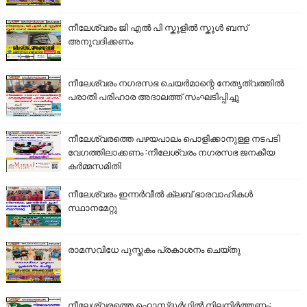
നീലേശ്വരം ജി എൽ പി സ്കൂളിൽ സ്കൂൾ ബസ്
അനുവദിക്കണം
നീലേശ്വരം നഗരസഭ ചെയർമാന്റെ നേതൃത്വത്തിൽ
പരാതി പരിഹാര അദാലത്ത് സംഘടിപ്പിച്ചു
നീലേശ്വരത്തെ പഴയപാലം പൊളിക്കാനുള്ള നടപടി
വേഗത്തിലാക്കണം :നീലേശ്വരം നഗരസഭ ജനകീയ
കർമ്മസമിതി
നീലേശ്വരം ഇന്നർവീൽ ക്ലബ് ഭാരവാഹികൾ
സ്ഥാനമേറ്റു
രാമസവിധേ പുസ്തകം പ്രകാശനം ചെയ്തു
നീലേശ്വരത്തെ ഹൊസ്ദുർഗിൽ നിലനിർത്തണം;