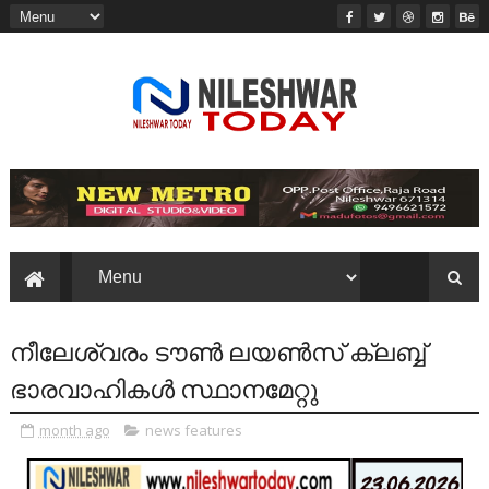
നീലേശ്വരം ടൗൺ ലയൺസ് ക്ലബ്ബ്‌
ഭാരവാഹികൾ സ്ഥാനമേറ്റു
month ago
news features