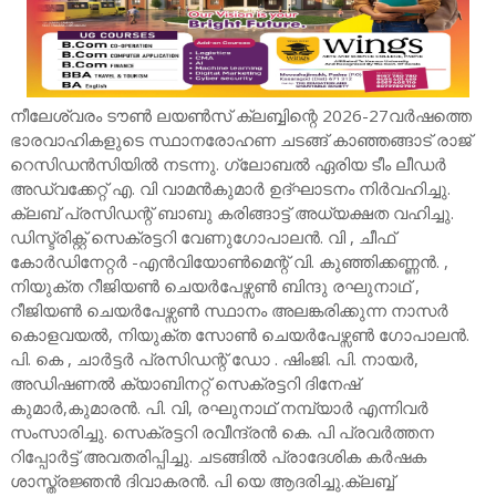
നീലേശ്വരം ടൗൺ ലയൺസ് ക്ലബ്ബിന്റെ 2026-27വർഷത്തെ
ഭാരവാഹികളുടെ സ്ഥാനരോഹണ ചടങ്ങ് കാഞ്ഞങ്ങാട് രാജ്
റെസിഡൻസിയിൽ നടന്നു. ഗ്ലോബൽ ഏരിയ ടീം ലീഡർ
അഡ്വക്കേറ്റ് എ. വി വാമൻകുമാർ ഉദ്ഘാടനം നിർവഹിച്ചു.
ക്ലബ്‌ പ്രസിഡന്റ്‌ ബാബു കരിങ്ങാട്ട് അധ്യക്ഷത വഹിച്ചു.
ഡിസ്ട്രിക്റ്റ് സെക്രട്ടറി വേണുഗോപാലൻ. വി , ചീഫ്
കോർഡിനേറ്റർ -എൻവിയോൺമെന്റ് വി. കുഞ്ഞിക്കണ്ണൻ. ,
നിയുക്ത റീജിയൺ ചെയർപേഴ്സൺ ബിന്ദു രഘുനാഥ് ,
റീജിയൺ ചെയർപേഴ്സൺ സ്ഥാനം അലങ്കരിക്കുന്ന നാസർ
കൊളവയൽ, നിയുക്ത സോൺ ചെയർപേഴ്സൺ ഗോപാലൻ.
പി. കെ , ചാർട്ടർ പ്രസിഡന്റ്‌ ഡോ . ഷിംജി. പി. നായർ,
അഡിഷണൽ ക്യാബിനറ്റ് സെക്രട്ടറി ദിനേഷ്
കുമാർ,കുമാരൻ. പി. വി, രഘുനാഥ് നമ്പ്യാർ എന്നിവർ
സംസാരിച്ചു. സെക്രട്ടറി രവീന്ദ്രൻ കെ. പി പ്രവർത്തന
റിപ്പോർട്ട്‌ അവതരിപ്പിച്ചു. ചടങ്ങിൽ പ്രാദേശിക കർഷക
ശാസ്ത്രജ്ഞൻ ദിവാകരൻ. പി യെ ആദരിച്ചു.ക്ലബ്ബ്‌