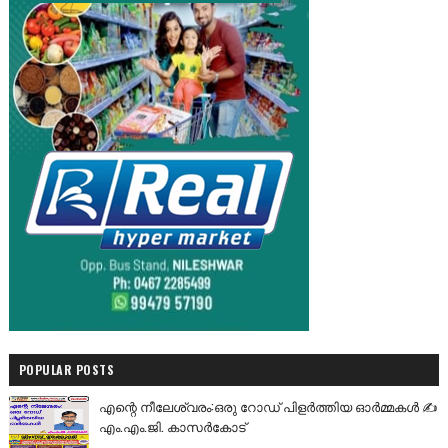
POPULAR POSTS
എന്റെ നീലേശ്വരം:ഒരു റോഡ് പിളർത്തിയ ഓർമ്മകൾ ✍️
എം.എം.ജി. കാസർകോട്