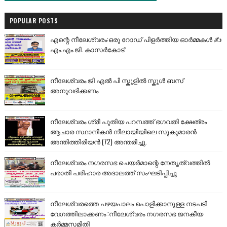
POPULAR POSTS
എന്റെ നീലേശ്വരം:ഒരു റോഡ് പിളർത്തിയ ഓർമ്മകൾ ✍️
എം.എം.ജി. കാസർകോട്
നീലേശ്വരം ജി എൽ പി സ്കൂളിൽ സ്കൂൾ ബസ്
അനുവദിക്കണം
നീലേശ്വരം ശ്രീ പുതിയ പറമ്പത്ത് ഭഗവതി ക്ഷേത്രം
ആചാര സ്ഥാനികൻ നീലായിയിലെ സുകുമാരൻ
അന്തിത്തിരിയൻ (72) അന്തരിച്ചു.
നീലേശ്വരം നഗരസഭ ചെയർമാന്റെ നേതൃത്വത്തിൽ
പരാതി പരിഹാര അദാലത്ത് സംഘടിപ്പിച്ചു
നീലേശ്വരത്തെ പഴയപാലം പൊളിക്കാനുള്ള നടപടി
വേഗത്തിലാക്കണം :നീലേശ്വരം നഗരസഭ ജനകീയ
കർമ്മസമിതി