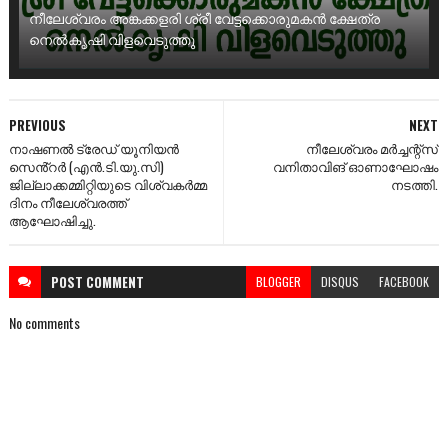
നീലേശ്വരം അങ്കക്കളരി ശ്രീ വേട്ടക്കൊരുമകൻ ക്ഷേത്ര
നെൽകൃഷി വിളവെടുത്തു
PREVIOUS
NEXT
നാഷണൽ ട്രേഡ് യൂനിയൻ
നീലേശ്വരം മർച്ചന്റ്സ്
സെൻ്റർ (എൻ.ടി.യു.സി)
വനിതാവിങ് ഓണാഘോഷം
ജില്ലാക്കമ്മിറ്റിയുടെ വിശ്വകർമ്മ
നടത്തി.
ദിനം നീലേശ്വരത്ത്
ആഘോഷിച്ചു.
POST
COMMENT
BLOGGER
DISQUS
FACEBOOK
No comments