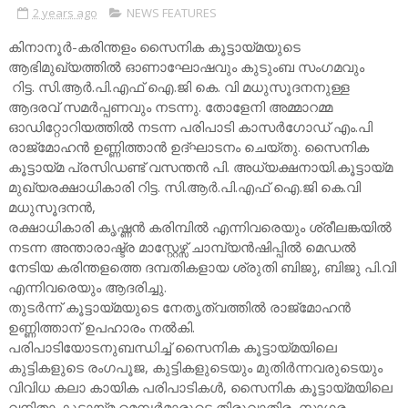
2 years ago
NEWS FEATURES
കിനാനൂർ-കരിന്തളം സൈനിക കൂട്ടായ്മയുടെ
ആഭിമുഖ്യത്തിൽ ഓണാഘോഷവും കുടുംബ സംഗമവും
റിട്ട. സി.ആർ.പി.എഫ് ഐ.ജി കെ. വി മധുസൂദനനുള്ള
ആദരവ് സമർപ്പണവും നടന്നു. തോളേനി അമ്മാറമ്മ
ഓഡിറ്റോറിയത്തിൽ നടന്ന പരിപാടി കാസർഗോഡ് എം.പി
രാജ്മോഹൻ ഉണ്ണിത്താൻ ഉദ്ഘാടനം ചെയ്തു. സൈനിക
കൂട്ടായ്മ പ്രസിഡണ്ട് വസന്തൻ പി. അധ്യക്ഷനായി.കൂട്ടായ്മ
മുഖ്യരക്ഷാധികാരി റിട്ട. സി.ആർ.പി.എഫ് ഐ.ജി കെ.വി
മധുസൂദനൻ,
രക്ഷാധികാരി കൃഷ്ണൻ കരിമ്പിൽ എന്നിവരെയും ശ്രീലങ്കയിൽ
നടന്ന അന്താരാഷ്ട്ര മാസ്റ്റേഴ്സ് ചാമ്പ്യൻഷിപ്പിൽ മെഡൽ
നേടിയ കരിന്തളത്തെ ദമ്പതികളായ ശ്രുതി ബിജു, ബിജു പി.വി
എന്നിവരെയും ആദരിച്ചു.
തുടർന്ന് കൂട്ടായ്മയുടെ നേതൃത്വത്തിൽ രാജ്മോഹൻ
ഉണ്ണിത്താന് ഉപഹാരം നൽകി.
പരിപാടിയോടനുബന്ധിച്ച് സൈനിക കൂട്ടായ്മയിലെ
കുട്ടികളുടെ രംഗപൂജ, കുട്ടികളുടെയും മുതിർന്നവരുടെയും
വിവിധ കലാ കായിക പരിപാടികൾ, സൈനിക കൂട്ടായ്മയിലെ
വനിതാ കൂട്ടായ്മ മെമ്പർമാരുടെ തിരുവാതിര, സാഗര