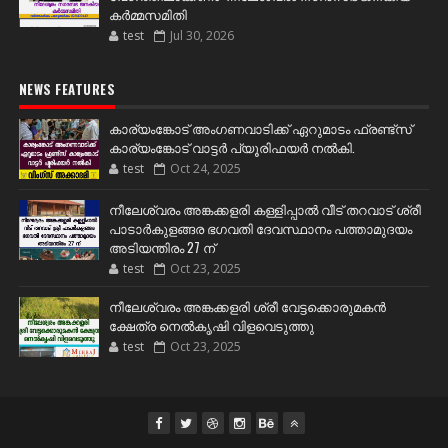
കർമ്മസമിതി
test
Jul 30, 2026
NEWS FEATURES
കാര്യംങ്കോട് അംഗണവാടിക്ക് ഏറുമാടം ഫ്രണ്ട്സ്
കാര്യംങ്കോട് വാട്ടർ പ്യൂരിഫയർ നൽകി.
test
Oct 24, 2025
നീലേശ്വരം അങ്കക്കളരി കള്ളിപ്പാൽ വീട് തറവാട് ശ്രീ
പാടാർകുളങ്ങര ഭഗവതി ദേവസ്ഥാനം പത്താമുദയം
അടിയന്തിരം 27 ന്
test
Oct 23, 2025
നീലേശ്വരം അങ്കക്കളരി ശ്രീ വേട്ടക്കൊരുമകൻ
ക്ഷേത്ര നെൽകൃഷി വിളവെടുത്തു
test
Oct 23, 2025