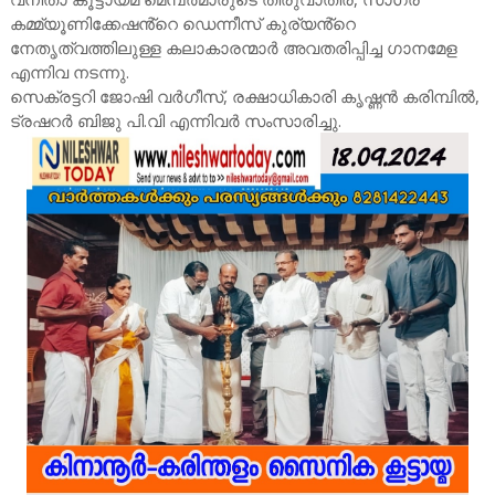
കമ്മ്യൂണിക്കേഷൻ്റെ ഡെന്നീസ് കുര്യൻ്റെ
നേതൃത്വത്തിലുള്ള കലാകാരന്മാർ അവതരിപ്പിച്ച ഗാനമേള
എന്നിവ നടന്നു.
സെക്രട്ടറി ജോഷി വർഗീസ്, രക്ഷാധികാരി കൃഷ്ണൻ കരിമ്പിൽ,
ട്രഷറർ ബിജു പി.വി എന്നിവർ സംസാരിച്ചു.