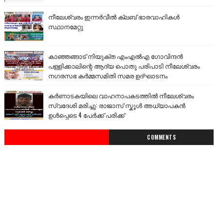
നീലേശ്വരം ഇന്നർവീൽ ക്ലബ് ഭാരവാഹികൾ
സ്ഥാനമേറ്റു
കാഞ്ഞങ്ങാട് നിയുക്ത എംഎൽഎ ഗോവിന്ദൻ
പള്ളിക്കാലിന്റെ ആദ്യ പൊതു പരിപാടി നീലേശ്വരം
നഗരസഭ കർമ്മസമിതി സമര ഉദ്ഘാടനം
കർണാടകയിലെ വാഹനാപകടത്തിൽ നീലേശ്വരം
സ്വദേശി മരിച്ചു: രാജാസ് സ്കൂൾ അധ്യാപകൻ
ഉൾപ്പെടെ 4 പേർക്ക് പരിക്ക്
COMMENTS