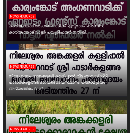
NEWS FEATURES
കാര്യംങ്കോട് അംഗണവാടിക്ക് ഏറുമാടം ഫ്രണ്ട്സ്
കാര്യംങ്കോട് വാട്ടർ പ്യൂരിഫയർ നൽകി.
NEWS FEATURES
നീലേശ്വരം അങ്കക്കളരി കള്ളിപ്പാൽ വീട് തറവാട് ശ്രീ
പാടാർകുളങ്ങര ഭഗവതി ദേവസ്ഥാനം പത്താമുദയം
അടിയന്തിരം 27 ന്
NEWS FEATURES