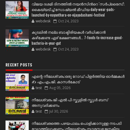
വിജയ ദശമി ദിനത്തില്‍ നയന്‍സിന്‍റെ 'സര്‍പ്രൈസ്';
കൈയ്യടിച്ച് സോഷ്യല്‍ മീഡിയ daily-wear-pads-
launched-by-nayanthara-on-vijayadashami-festival
webdesk
Oct 24, 2023
കുടലിൽ നല്ല ബാക്ടീരിയകൾ വര്‍ധിക്കാന്‍
കഴിക്കേണ്ട ഏഴ് ഭക്ഷണങ്ങള്‍... 7-foods-to-increase-good-
bacteria-in-your-gut
webdesk
Oct 24, 2023
RECENT POSTS
എന്റെ നീലേശ്വരം:ഒരു റോഡ് പിളർത്തിയ ഓർമ്മകൾ
✍️ എം.എം.ജി. കാസർകോട്
test
Aug 05, 2026
നീലേശ്വരം ജി എൽ പി സ്കൂളിൽ സ്കൂൾ ബസ്
അനുവദിക്കണം
test
Jul 30, 2026
നീലേശ്വരത്തെ പഴയപാലം പൊളിക്കാനുള്ള നടപടി
വേഗത്തിലാക്കണം :നീലേശ്വരം നഗരസഭ ജനകീയ