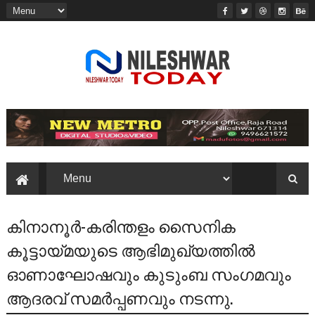
കിനാനൂർ-കരിന്തളം സൈനിക
കൂട്ടായ്മയുടെ ആഭിമുഖ്യത്തിൽ
ഓണാഘോഷവും കുടുംബ സംഗമവും
ആദരവ് സമർപ്പണവും നടന്നു.