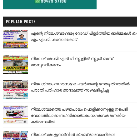
POPULAR POSTS
എന്റെ നീലേശ്വരം:ഒരു റോഡ് പിളർത്തിയ ഓർമ്മകൾ ✍️
എം.എം.ജി. കാസർകോട്
നീലേശ്വരം ജി എൽ പി സ്കൂളിൽ സ്കൂൾ ബസ്
അനുവദിക്കണം
നീലേശ്വരം നഗരസഭ ചെയർമാന്റെ നേതൃത്വത്തിൽ
പരാതി പരിഹാര അദാലത്ത് സംഘടിപ്പിച്ചു
നീലേശ്വരത്തെ പഴയപാലം പൊളിക്കാനുള്ള നടപടി
വേഗത്തിലാക്കണം :നീലേശ്വരം നഗരസഭ ജനകീയ
കർമ്മസമിതി
നീലേശ്വരം ഇന്നർവീൽ ക്ലബ് ഭാരവാഹികൾ