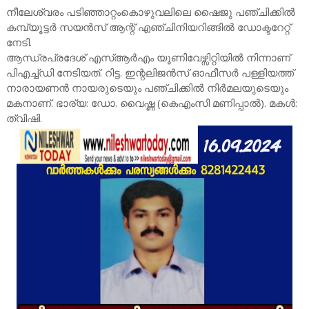
നീലേശ്വരം പടിഞ്ഞാറ്റംകൊഴുവലിലെ ഷൈജു പഞ്ചിക്കിൽ
കമ്പ്യൂട്ടർ സയൻസ് ആന്റ് എഞ്ചിനിയറിങ്ങിൽ ഡോക്ടറേറ്റ്
നേടി.
ആന്ധ്രപ്രദേശ് എസ്ആർഎം യൂണിവേഴ്സിറ്റിയിൽ നിന്നാണ്
പിഎച്ച്ഡി നേടിയത്. റിട്ട. ഇന്റലിജൻസ് ഓഫീസർ പള്ളിയത്ത്
നാരായണൻ നായരുടെയും പഞ്ചിക്കിൽ നിർമലയുടെയും
മകനാണ്. ഭാര്യ: ഡോ. വൈഷ്ണ (കെഎംസി മണിപ്പാൽ). മകൾ:
ത്വിഷി.