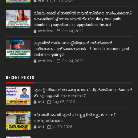
test
Jan 15, 2024
വിജയ ദശമി ദിനത്തില്‍ നയന്‍സിന്‍റെ 'സര്‍പ്രൈസ്';
കൈയ്യടിച്ച് സോഷ്യല്‍ മീഡിയ daily-wear-pads-
launched-by-nayanthara-on-vijayadashami-festival
webdesk
Oct 24, 2023
കുടലിൽ നല്ല ബാക്ടീരിയകൾ വര്‍ധിക്കാന്‍
കഴിക്കേണ്ട ഏഴ് ഭക്ഷണങ്ങള്‍... 7-foods-to-increase-good-
bacteria-in-your-gut
webdesk
Oct 24, 2023
RECENT POSTS
എന്റെ നീലേശ്വരം:ഒരു റോഡ് പിളർത്തിയ ഓർമ്മകൾ
✍️ എം.എം.ജി. കാസർകോട്
test
Aug 05, 2026
നീലേശ്വരം ജി എൽ പി സ്കൂളിൽ സ്കൂൾ ബസ്
അനുവദിക്കണം
test
Jul 30, 2026