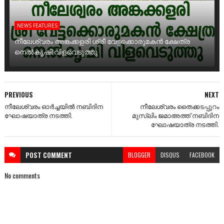
NEWS FEATURES
നീലേശ്വരം അങ്കക്കളരി ശ്രീ വേട്ടക്കൊരുമകൻ ക്ഷേത്ര
നെൽകൃഷി വിളവെടുത്തു
PREVIOUS
NEXT
നീലേശ്വരം ഓർച്ചയിൽ നബിദിന
നീലേശ്വരം തൈക്കടപ്പുറം
ഘോഷയാത്ര നടത്തി.
മുസ്ലിം ജമാഅത്ത് നബിദിന
ഘോഷയാത്ര നടത്തി.
POST
COMMENT
BLOGGER
DISQUS
FACEBOOK
No comments