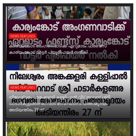
NEWS FEATURES
കാര്യംങ്കോട് അംഗണവാടിക്ക് ഏറുമാടം ഫ്രണ്ട്സ്
കാര്യംങ്കോട് വാട്ടർ പ്യൂരിഫയർ നൽകി.
NEWS FEATURES
നീലേശ്വരം അങ്കക്കളരി കള്ളിപ്പാൽ വീട് തറവാട് ശ്രീ
പാടാർകുളങ്ങര ഭഗവതി ദേവസ്ഥാനം പത്താമുദയം
അടിയന്തിരം 27 ന്