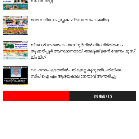
സ്ഥാനമേറ്റു
രാമസവിധേ പുസ്തകം പ്രകാശനം ചെയ്തു
നീലേശ്വരത്തെ ഹൊസ്ദുർഗിൽ നിലനിർത്തണം;
തൃക്കരിപ്പൂർ ആസ്ഥാനമായി താലൂക്ക് ഉടൻ വേണം: മുസ്
ലിം ലീഗ്
വാഹനാപകടത്തിൽ പരിക്കേറ്റ കുറുഞ്ചേരിയിലെ
സിപിഐ എം ആദ്യകാല നേതാവ് അന്തരിച്ചു.
COMMENTS