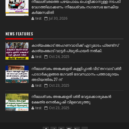
നീലേശ്വരത്തെ പഴയപാലം പൊളിക്കാനുള്ള നടപടി
വേഗത്തിലാക്കണം :നീലേശ്വരം നഗരസഭ ജനകീയ
കർമ്മസമിതി
test
Jul 30, 2026
NEWS FEATURES
കാര്യംങ്കോട് അംഗണവാടിക്ക് ഏറുമാടം ഫ്രണ്ട്സ്
കാര്യംങ്കോട് വാട്ടർ പ്യൂരിഫയർ നൽകി.
test
Oct 24, 2025
നീലേശ്വരം അങ്കക്കളരി കള്ളിപ്പാൽ വീട് തറവാട് ശ്രീ
പാടാർകുളങ്ങര ഭഗവതി ദേവസ്ഥാനം പത്താമുദയം
അടിയന്തിരം 27 ന്
test
Oct 23, 2025
നീലേശ്വരം അങ്കക്കളരി ശ്രീ വേട്ടക്കൊരുമകൻ
ക്ഷേത്ര നെൽകൃഷി വിളവെടുത്തു
test
Oct 23, 2025