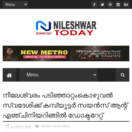
നീലേശ്വരം പടിഞ്ഞാറ്റംകൊഴുവൽ
സ്വദേശിക്ക് കമ്പ്യൂട്ടർ സയൻസ് ആന്റ്
എഞ്ചിനിയറിങ്ങിൽ ഡോക്ടറേറ്റ്
2 years ago
NEWS FEATURES