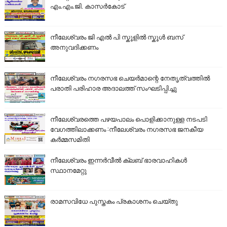
എം.എം.ജി. കാസർകോട്
നീലേശ്വരം ജി എൽ പി സ്കൂളിൽ സ്കൂൾ ബസ്
അനുവദിക്കണം
നീലേശ്വരം നഗരസഭ ചെയർമാന്റെ നേതൃത്വത്തിൽ
പരാതി പരിഹാര അദാലത്ത് സംഘടിപ്പിച്ചു
നീലേശ്വരത്തെ പഴയപാലം പൊളിക്കാനുള്ള നടപടി
വേഗത്തിലാക്കണം :നീലേശ്വരം നഗരസഭ ജനകീയ
കർമ്മസമിതി
നീലേശ്വരം ഇന്നർവീൽ ക്ലബ് ഭാരവാഹികൾ
സ്ഥാനമേറ്റു
രാമസവിധേ പുസ്തകം പ്രകാശനം ചെയ്തു