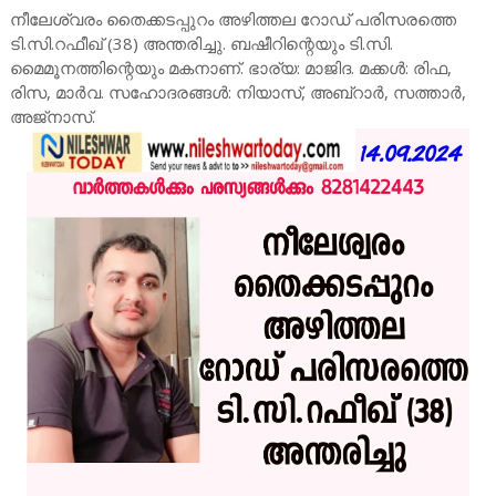
നീലേശ്വരം തൈക്കടപ്പുറം അഴിത്തല റോഡ് പരിസരത്തെ
ടി.സി.റഫീഖ് (38) അന്തരിച്ചു. ബഷീറിന്റെയും ടി.സി.
മൈമൂനത്തിന്റെയും മകനാണ്. ഭാര്യ: മാജിദ. മക്കൾ: രിഫ,
രിസ, മാർവ. സഹോദരങ്ങൾ: നിയാസ്, അബ്റാർ, സത്താർ,
അജ്നാസ്.