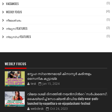
(1)
VACCANCIES
(4)
WEEKLY FOCUS
(1)
നീലേശ്വരം
(2)
ന്യൂസ് FEATURES
(1)
ന്യൂസ്ഡ് FEATURES
WEEKLY FOCUS
സ്നേഹ സ്വാന്തനമായി കിനാനൂർ കരിന്തളം
സൈനിക കൂട്ടായ്മ
test
Jan 15, 2024
വിജയ ദശമി ദിനത്തില്‍ നയന്‍സിന്‍റെ 'സര്‍പ്രൈസ്';
കൈയ്യടിച്ച് സോഷ്യല്‍ മീഡിയ daily-wear-pads-
launched-by-nayanthara-on-vijayadashami-festival
webdesk
Oct 24, 2023