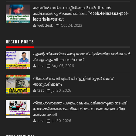
കുടലിൽ നല്ല ബാക്ടീരിയകൾ വര്‍ധിക്കാന്‍
കഴിക്കേണ്ട ഏഴ് ഭക്ഷണങ്ങള്‍... 7-foods-to-increase-good-
bacteria-in-your-gut
webdesk
Oct 24, 2023
RECENT POSTS
എന്റെ നീലേശ്വരം:ഒരു റോഡ് പിളർത്തിയ ഓർമ്മകൾ
✍️ എം.എം.ജി. കാസർകോട്
test
Aug 05, 2026
നീലേശ്വരം ജി എൽ പി സ്കൂളിൽ സ്കൂൾ ബസ്
അനുവദിക്കണം
test
Jul 30, 2026
നീലേശ്വരത്തെ പഴയപാലം പൊളിക്കാനുള്ള നടപടി
വേഗത്തിലാക്കണം :നീലേശ്വരം നഗരസഭ ജനകീയ
കർമ്മസമിതി
test
Jul 30, 2026