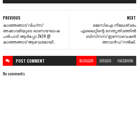
PREVIOUS
NEXT
കാഞ്ഞങ്ങാട് വിംഗ്സ്
ജെസിഐ നീലേശ്വരം
അക്കാദമിയുടെ ഓണാഘോഷ
എലൈറ്റിന്റെ നേതൃത്വത്തിൽ
പരിപാടി ആർപ്പോ 2k24 @
ബിസിനസ്‌ ഇന്നോവെഷൻ
കാഞ്ഞങ്ങാട് ആവേശമായി..
അവാർഡ് നൽകി.
POST
COMMENT
BLOGGER
DISQUS
FACEBOOK
No comments