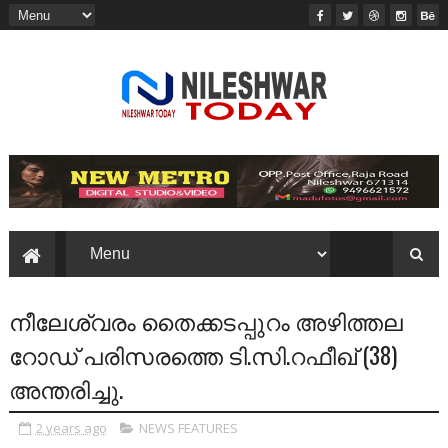
നീലേശ്വരം തൈക്കടപ്പുറം അഴിത്തല
റോഡ് പരിസരത്തെ ടി.സി.റഫീഖ് (38)
അന്തരിച്ചു.
2 years ago
NEWS FEATURES