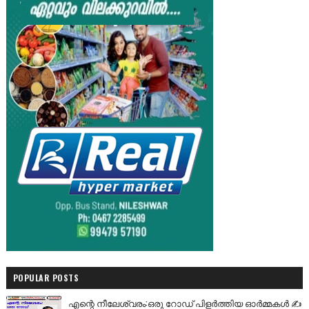
POPULAR POSTS
എന്റെ നീലേശ്വരം:ഒരു റോഡ് പിളർത്തിയ ഓർമ്മകൾ ✍️