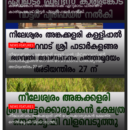
കാര്യംങ്കോട് അംഗണവാടിക്ക് ഏറുമാടം ഫ്രണ്ട്സ്
കാര്യംങ്കോട് വാട്ടർ പ്യൂരിഫയർ നൽകി.
NEWS FEATURES
നീലേശ്വരം അങ്കക്കളരി കള്ളിപ്പാൽ വീട് തറവാട് ശ്രീ
പാടാർകുളങ്ങര ഭഗവതി ദേവസ്ഥാനം പത്താമുദയം
അടിയന്തിരം 27 ന്
NEWS FEATURES
നീലേശ്വരം അങ്കക്കളരി ശ്രീ വേട്ടക്കൊരുമകൻ ക്ഷേത്ര
നെൽകൃഷി വിളവെടുത്തു