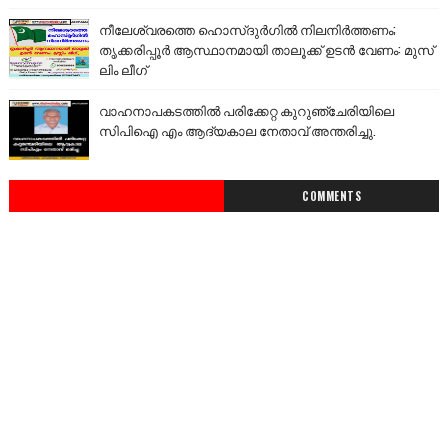
നീലേശ്വരത്തെ ഹൊസ്ദുർഗിൽ നിലനിർത്തണം;
തൃക്കരിപ്പൂർ ആസ്ഥാനമായി താലൂക്ക് ഉടൻ വേണം: മുസ്
ലിം ലീഗ്
വാഹനാപകടത്തിൽ പരിക്കേറ്റ കുറുഞ്ചേരിയിലെ
സിപിഐ എം ആദ്യകാല നേതാവ് അന്തരിച്ചു.
COMMENTS