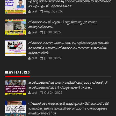
എന്റെ നീലേശ്വരം:ഒരു റോഡ് പിളർത്തിയ ഓർമ്മകൾ
✍️ എം.എം.ജി. കാസർകോട്
test
Aug 05, 2026
നീലേശ്വരം ജി എൽ പി സ്കൂളിൽ സ്കൂൾ ബസ്
അനുവദിക്കണം
test
Jul 30, 2026
നീലേശ്വരത്തെ പഴയപാലം പൊളിക്കാനുള്ള നടപടി
വേഗത്തിലാക്കണം :നീലേശ്വരം നഗരസഭ ജനകീയ
കർമ്മസമിതി
test
Jul 30, 2026
NEWS FEATURES
കാര്യംങ്കോട് അംഗണവാടിക്ക് ഏറുമാടം ഫ്രണ്ട്സ്
കാര്യംങ്കോട് വാട്ടർ പ്യൂരിഫയർ നൽകി.
test
Oct 24, 2025
നീലേശ്വരം അങ്കക്കളരി കള്ളിപ്പാൽ വീട് തറവാട് ശ്രീ
പാടാർകുളങ്ങര ഭഗവതി ദേവസ്ഥാനം പത്താമുദയം
അടിയന്തിരം 27 ന്