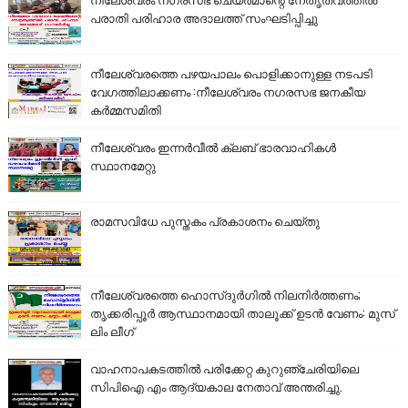
പരാതി പരിഹാര അദാലത്ത് സംഘടിപ്പിച്ചു
നീലേശ്വരത്തെ പഴയപാലം പൊളിക്കാനുള്ള നടപടി
വേഗത്തിലാക്കണം :നീലേശ്വരം നഗരസഭ ജനകീയ
കർമ്മസമിതി
നീലേശ്വരം ഇന്നർവീൽ ക്ലബ് ഭാരവാഹികൾ
സ്ഥാനമേറ്റു
രാമസവിധേ പുസ്തകം പ്രകാശനം ചെയ്തു
നീലേശ്വരത്തെ ഹൊസ്ദുർഗിൽ നിലനിർത്തണം;
തൃക്കരിപ്പൂർ ആസ്ഥാനമായി താലൂക്ക് ഉടൻ വേണം: മുസ്
ലിം ലീഗ്
വാഹനാപകടത്തിൽ പരിക്കേറ്റ കുറുഞ്ചേരിയിലെ
സിപിഐ എം ആദ്യകാല നേതാവ് അന്തരിച്ചു.