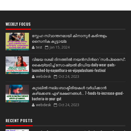
WEEKLY FOCUS
സ്നേഹ സ്വാന്തനമായി കിനാനൂർ കരിന്തളം
സൈനിക കൂട്ടായ്മ
test
Jan 15, 2024
വിജയ ദശമി ദിനത്തില്‍ നയന്‍സിന്‍റെ 'സര്‍പ്രൈസ്';
കൈയ്യടിച്ച് സോഷ്യല്‍ മീഡിയ daily-wear-pads-
launched-by-nayanthara-on-vijayadashami-festival
webdesk
Oct 24, 2023
കുടലിൽ നല്ല ബാക്ടീരിയകൾ വര്‍ധിക്കാന്‍
കഴിക്കേണ്ട ഏഴ് ഭക്ഷണങ്ങള്‍... 7-foods-to-increase-good-
bacteria-in-your-gut
webdesk
Oct 24, 2023
RECENT POSTS