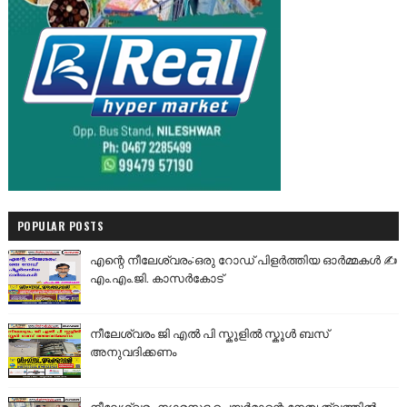
POPULAR POSTS
എന്റെ നീലേശ്വരം:ഒരു റോഡ് പിളർത്തിയ ഓർമ്മകൾ ✍️
എം.എം.ജി. കാസർകോട്
നീലേശ്വരം ജി എൽ പി സ്കൂളിൽ സ്കൂൾ ബസ്
അനുവദിക്കണം
നീലേശ്വരം നഗരസഭ ചെയർമാന്റെ നേതൃത്വത്തിൽ