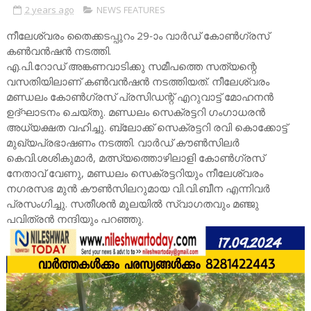
2 years ago
NEWS FEATURES
നീലേശ്വരം തൈക്കടപ്പുറം 29-ാം വാർഡ് കോൺഗ്രസ്
കൺവൻഷൻ നടത്തി.
എ.പി.റോഡ് അങ്കണവാടിക്കു സമീപത്തെ സത്യന്റെ
വസതിയിലാണ് കൺവൻഷൻ നടത്തിയത്. നീലേശ്വരം
മണ്ഡലം കോൺഗ്രസ് പ്രസിഡന്റ് എറുവാട്ട് മോഹനൻ
ഉദ്ഘാടനം ചെയ്തു. മണ്ഡലം സെക്രട്ടറി ഗംഗാധരൻ
അധ്യക്ഷത വഹിച്ചു. ബ്ലോക്ക് സെക്രട്ടറി രവി കൊക്കോട്ട്
മുഖ്യപ്രഭാഷണം നടത്തി. വാർഡ് കൗൺസിലർ
കെവി.ശശികുമാർ, മത്സ്യത്തൊഴിലാളി കോൺഗ്രസ്
നേതാവ് വേണു, മണ്ഡലം സെക്രട്ടറിയും നീലേശ്വരം
നഗരസഭ മുൻ കൗൺസിലറുമായ വി.വി.ബീന എന്നിവർ
പ്രസംഗിച്ചു. സതീശൻ മൂലയിൽ സ്വാഗതവും മഞ്ജു
പവിത്രൻ നന്ദിയും പറഞ്ഞു.