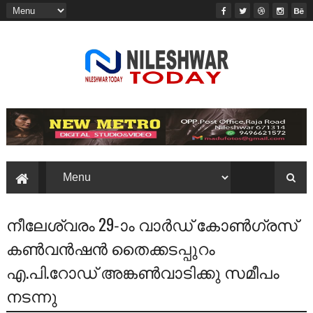
നീലേശ്വരം 29-ാം വാർഡ് കോൺഗ്രസ്
കൺവൻഷൻ തൈക്കടപ്പുറം
എ.പി.റോഡ് അങ്കൺവാടിക്കു സമീപം
നടന്നു