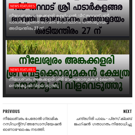
NEWS FEATURES
നീലേശ്വരം അങ്കക്കളരി കള്ളിപ്പാൽ വീട് തറവാട് ശ്രീ
പാടാർകുളങ്ങര ഭഗവതി ദേവസ്ഥാനം പത്താമുദയം
അടിയന്തിരം 27 ന്
NEWS FEATURES
നീലേശ്വരം അങ്കക്കളരി ശ്രീ വേട്ടക്കൊരുമകൻ ക്ഷേത്ര
നെൽകൃഷി വിളവെടുത്തു
PREVIOUS
NEXT
നീലേശ്വരം പേരോൽ ഗ്രാമിക
ചന്ദ്രഗിരി പാലം - പ്രസ് ക്ലബ്
റസിഡന്റ്‌സ് അസോസിയേഷൻ
ജംഗ്ഷൻ: ഗതാഗതം നിരോധിച്ചു
ഓണാഘോഷം നടത്തി.