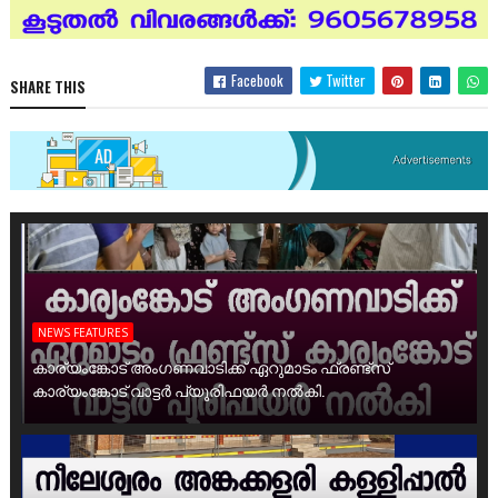
Facebook
Twitter
SHARE THIS
NEWS FEATURES
കാര്യംങ്കോട് അംഗണവാടിക്ക് ഏറുമാടം ഫ്രണ്ട്സ്
കാര്യംങ്കോട് വാട്ടർ പ്യൂരിഫയർ നൽകി.