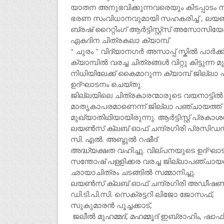
യാതന അനുഭവിക്കുന്നവരെയും കിടപ്പാടം ന
ഭരണ സംവിധാനവുമായി സഹകരിച്ച് , ലയൺസ
ബ്രഷ് റൈറ്റിംഗ് ആർട്ടിസ്റ്റ്സ് അസോസിയേഷ
ഏകദിന ചിത്രകലാ ക്യാമ്പ്
" ചുരം " വിദ്യാനഗർ അസാപ്പ് സ്കിൽ പാർക്ക
ക്യാമ്പിൽ വരച്ച ചിത്രങ്ങൾ വിറ്റു കിട്ടു
നിധിയിലേക്ക് കൈമാറുന്ന ക്യാമ്പ് ജില്ല
ഉദ്ഘാടനം ചെയ്തു.
ജില്ലയിലെ ചിത്രകാരന്മാരുടെ വയനാട്ടി
മാതൃകാപരമാണെന്ന് ജില്ലാ പഞ്ചായത്ത് പ
മുഖ്യാതിഥിയായിരുന്നു. ആർട്ടിസ്റ്റ് പ്രക
ലയൺസ് ക്ലബ് ഓഫ് ചന്ദ്രഗിരി പ്രസിഡന
സി. എൽ. അബ്ദുൽ റഷീദ്
അദ്ധ്യക്ഷത വഹിച്ചു. വില്പനയുടെ ഉദ്ഘാട
സന്തോഷ് പള്ളിക്കര വരച്ച ജില്ലാപഞ്ചായത
ഛായാചിത്രം ചടങ്ങിൽ സമ്മാനിച്ചു.
ലയൺസ് ക്ലബ് ഓഫ് ചന്ദ്രഗിരി അഡീഷണൽ സ
ഡി.ടി.പി.സി. സെക്രട്ടറി ലിജോ ജോസഫ്,
സുകുമാരൻ പൂച്ചക്കാട്,
ജലീൽ മുഹമ്മദ്, മഹമ്മൂദ് ഇബ്രാഹിം, ഷാഫി 