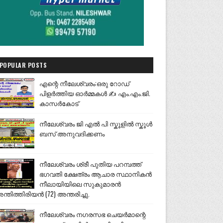
POPULAR POSTS
എന്റെ നീലേശ്വരം:ഒരു റോഡ്
പിളർത്തിയ ഓർമ്മകൾ ✍️ എം.എം.ജി.
കാസർകോട്
നീലേശ്വരം ജി എൽ പി സ്കൂളിൽ സ്കൂൾ
ബസ് അനുവദിക്കണം
നീലേശ്വരം ശ്രീ പുതിയ പറമ്പത്ത്
ഭഗവതി ക്ഷേത്രം ആചാര സ്ഥാനികൻ
നീലായിയിലെ സുകുമാരൻ
ന്തിത്തിരിയൻ (72) അന്തരിച്ചു.
നീലേശ്വരം നഗരസഭ ചെയർമാന്റെ