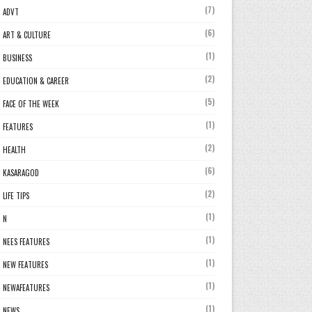
(7)
ADVT
(6)
ART & CULTURE
(1)
BUSINESS
(2)
EDUCATION & CAREER
(5)
FACE OF THE WEEK
(1)
FEATURES
(2)
HEALTH
(6)
KASARAGOD
(2)
LIFE TIPS
(1)
N
(1)
NEES FEATURES
(1)
NEW FEATURES
(1)
NEWAFEATURES
(1)
NEWS