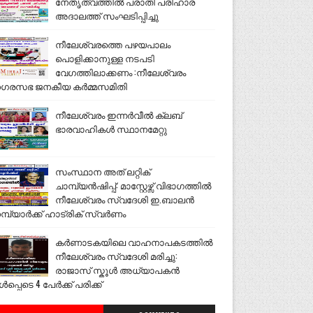
നേതൃത്വത്തിൽ പരാതി പരിഹാര
അദാലത്ത് സംഘടിപ്പിച്ചു
നീലേശ്വരത്തെ പഴയപാലം
പൊളിക്കാനുള്ള നടപടി
വേഗത്തിലാക്കണം :നീലേശ്വരം
ഗരസഭ ജനകീയ കർമ്മസമിതി
നീലേശ്വരം ഇന്നർവീൽ ക്ലബ്
ഭാരവാഹികൾ സ്ഥാനമേറ്റു
സംസ്ഥാന അത് ലറ്റിക്
ചാമ്പ്യൻഷിപ്പ്: മാസ്റ്റേഴ്സ് വിഭാഗത്തിൽ
നീലേശ്വരം സ്വദേശി ഇ.ബാലൻ
മ്പ്യാർക്ക് ഹാട്രിക് സ്വർണം
കർണാടകയിലെ വാഹനാപകടത്തിൽ
നീലേശ്വരം സ്വദേശി മരിച്ചു:
രാജാസ് സ്കൂൾ അധ്യാപകൻ
ൾപ്പെടെ 4 പേർക്ക് പരിക്ക്