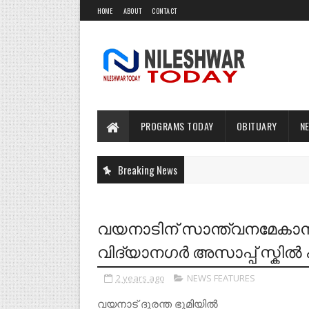
HOME
ABOUT
CONTACT
PROGRAMS TODAY
OBITUARY
N
Breaking News
വയനാടിന് സാന്ത്വനമേകാൻ 
വിദ്യാനഗർ അസാപ്പ് സ്കിൽ പ
2 years ago
NEWS FEATURES
വയനാട് ദുരന്ത ഭൂമിയിൽ