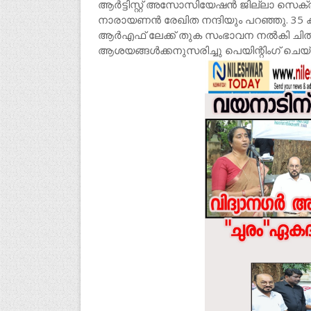
ആർട്ടിസ്റ്റ് അസോസിയേഷൻ ജില്ലാ സെക്രട
നാരായണൻ രേഖിത നന്ദിയും പറഞ്ഞു. 35 ക
ആർഎഫ് ലേക്ക് തുക സംഭാവന നൽകി ചിത്
ആശയങ്ങൾക്കനുസരിച്ചു പെയിന്റിംഗ് ചെയ്ത