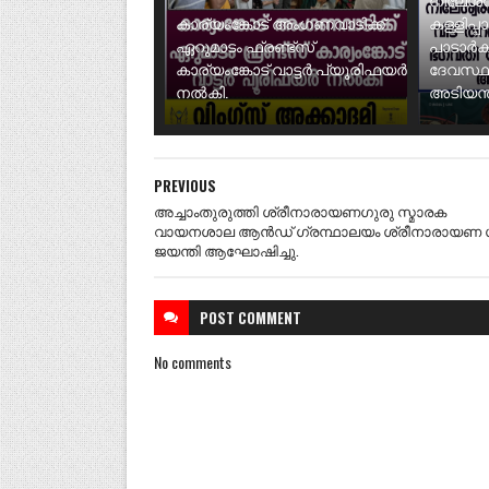
കാര്യംങ്കോട് അംഗണവാടിക്ക്
കള്ളിപ്പ
ഏറുമാടം ഫ്രണ്ട്സ്
പാടാർക
കാര്യംങ്കോട് വാട്ടർ പ്യൂരിഫയർ
ദേവസ്ഥ
നൽകി.
അടിയന്ത
PREVIOUS
അച്ചാംതുരുത്തി ശ്രീനാരായണഗുരു സ്മാരക
വായനശാല ആൻഡ് ഗ്രന്ഥാലയം ശ്രീനാരായണ 
ജയന്തി ആഘോഷിച്ചു.
POST
COMMENT
No comments