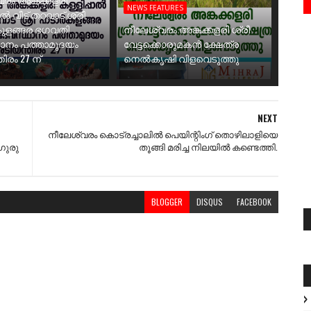
NEWS FEATURES
ാൽ വീട് തറവാട് ശ്രീ
ുളങ്ങര ഭഗവതി
നീലേശ്വരം അങ്കക്കളരി ശ്രീ
ാനം പത്താമുദയം
വേട്ടക്കൊരുമകൻ ക്ഷേത്ര
ിരം 27 ന്
നെൽകൃഷി വിളവെടുത്തു
NEXT
നീലേശ്വരം കൊട്രച്ചാലിൽ പെയിന്റിംഗ് തൊഴിലാളിയെ
ഗുരു
തൂങ്ങി മരിച്ച നിലയിൽ കണ്ടെത്തി.
BLOGGER
DISQUS
FACEBOOK