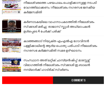
നീലേശ്വരത്തെ പഴയപാലം പൊളിക്കാനുള്ള നടപടി
വേഗത്തിലാക്കണം :നീലേശ്വരം നഗരസഭ ജനകീയ
കർമ്മസമിതി
കർണാടകയിലെ വാഹനാപകടത്തിൽ നീലേശ്വരം
സ്വദേശി മരിച്ചു: രാജാസ് സ്കൂൾ അധ്യാപകൻ
ഉൾപ്പെടെ 4 പേർക്ക് പരിക്ക്
കാഞ്ഞങ്ങാട് നിയുക്ത എംഎൽഎ ഗോവിന്ദൻ
പള്ളിക്കാലിന്റെ ആദ്യ പൊതു പരിപാടി നീലേശ്വരം
നഗരസഭ കർമ്മസമിതി സമര ഉദ്ഘാടനം
സംസ്ഥാന അത് ലറ്റിക് ചാമ്പ്യൻഷിപ്പ്: മാസ്റ്റേഴ്സ്
വിഭാഗത്തിൽ നീലേശ്വരം സ്വദേശി ഇ.ബാലൻ
നമ്പ്യാർക്ക് ഹാട്രിക് സ്വർണം
COMMENTS