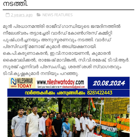
നടത്തി.
2 years ago
NEWS FEATURES
മുൻ പ്രധാനമന്ത്രി രാജീവ് ഗാന്ധിയുടെ ജന്മദിനത്തിൽ
നീലേശ്വരം തട്ടാച്ചേരി വാർഡ് കോൺഗ്രസ് കമ്മിറ്റി
പുഷ്പാർച്ചനയും അനുസ്മരണവും നടത്തി. വാർഡ്
പ്രസിഡന്റ് മനോജ് കുമാർ അധ്യക്ഷനായി.
കെ.പി.കരുണാകരൻ, ഇ.വി.നാരായണൻ, കുമാരൻ
കൈവേലിക്കൽ, രാജേഷ് മാവിങ്കൽ, സി.വി.രമേഷ്, ടി.വി.ആർ.
സൂരജ് എന്നിവർ പ്രസംഗിച്ചു. ശരത് ശശി സ്വാഗതവും
ടി.വി.കൃഷ്ണകുമാർ നന്ദിയും പറഞ്ഞു.