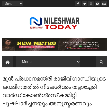
മുൻ പ്രധാനമന്ത്രി രാജീവ് ഗാന്ധിയുടെ
ജന്മദിനത്തിൽ നീലേശ്വരം തട്ടാച്ചേരി
വാർഡ് കോൺഗ്രസ് കമ്മിറ്റി
പുഷ്പാർച്ചനയും അനുസ്മരണവും