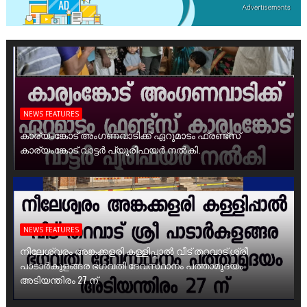
NEWS FEATURES
കാര്യംങ്കോട് അംഗണവാടിക്ക് ഏറുമാടം ഫ്രണ്ട്സ്
കാര്യംങ്കോട് വാട്ടർ പ്യൂരിഫയർ നൽകി.
NEWS FEATURES
നീലേശ്വരം അങ്കക്കളരി കള്ളിപ്പാൽ വീട് തറവാട് ശ്രീ
പാടാർകുളങ്ങര ഭഗവതി ദേവസ്ഥാനം പത്താമുദയം
അടിയന്തിരം 27 ന്