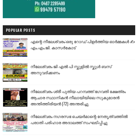
POPULAR POSTS
എന്റെ നീലേശ്വരം:ഒരു റോഡ് പിളർത്തിയ ഓർമ്മകൾ ✍️
എം.എം.ജി. കാസർകോട്
നീലേശ്വരം ജി എൽ പി സ്കൂളിൽ സ്കൂൾ ബസ്
അനുവദിക്കണം
നീലേശ്വരം ശ്രീ പുതിയ പറമ്പത്ത് ഭഗവതി ക്ഷേത്രം
ആചാര സ്ഥാനികൻ നീലായിയിലെ സുകുമാരൻ
അന്തിത്തിരിയൻ (72) അന്തരിച്ചു.
നീലേശ്വരം നഗരസഭ ചെയർമാന്റെ നേതൃത്വത്തിൽ
പരാതി പരിഹാര അദാലത്ത് സംഘടിപ്പിച്ചു