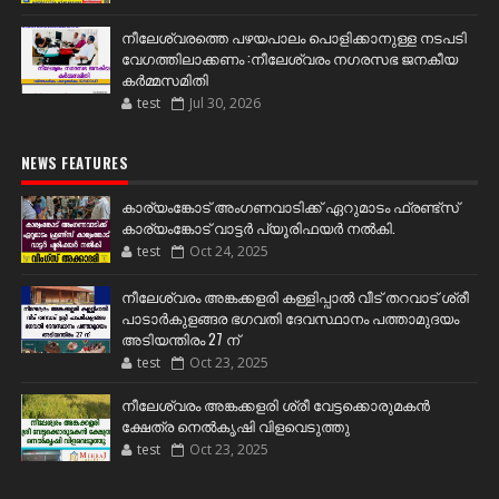
നീലേശ്വരത്തെ പഴയപാലം പൊളിക്കാനുള്ള നടപടി
വേഗത്തിലാക്കണം :നീലേശ്വരം നഗരസഭ ജനകീയ
കർമ്മസമിതി
test
Jul 30, 2026
NEWS FEATURES
കാര്യംങ്കോട് അംഗണവാടിക്ക് ഏറുമാടം ഫ്രണ്ട്സ്
കാര്യംങ്കോട് വാട്ടർ പ്യൂരിഫയർ നൽകി.
test
Oct 24, 2025
നീലേശ്വരം അങ്കക്കളരി കള്ളിപ്പാൽ വീട് തറവാട് ശ്രീ
പാടാർകുളങ്ങര ഭഗവതി ദേവസ്ഥാനം പത്താമുദയം
അടിയന്തിരം 27 ന്
test
Oct 23, 2025
നീലേശ്വരം അങ്കക്കളരി ശ്രീ വേട്ടക്കൊരുമകൻ
ക്ഷേത്ര നെൽകൃഷി വിളവെടുത്തു
test
Oct 23, 2025