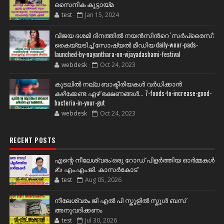
സൈനിക കൂട്ടായ്മ
test
Jan 15, 2024
വിജയ ദശമി ദിനത്തില്‍ നയന്‍സിന്‍റെ 'സര്‍പ്രൈസ്';
കൈയ്യടിച്ച് സോഷ്യല്‍ മീഡിയ daily-wear-pads-
launched-by-nayanthara-on-vijayadashami-festival
webdesk
Oct 24, 2023
കുടലിൽ നല്ല ബാക്ടീരിയകൾ വര്‍ധിക്കാന്‍
കഴിക്കേണ്ട ഏഴ് ഭക്ഷണങ്ങള്‍... 7-foods-to-increase-good-
bacteria-in-your-gut
webdesk
Oct 24, 2023
RECENT POSTS
എന്റെ നീലേശ്വരം:ഒരു റോഡ് പിളർത്തിയ ഓർമ്മകൾ
✍️ എം.എം.ജി. കാസർകോട്
test
Aug 05, 2026
നീലേശ്വരം ജി എൽ പി സ്കൂളിൽ സ്കൂൾ ബസ്
അനുവദിക്കണം
test
Jul 30, 2026