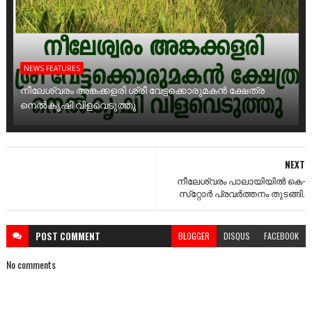
NEWS FEATURES
നീലേശ്വരം അങ്കക്കളരി ശ്രീ വേട്ടക്കൊരുമകൻ ക്ഷേത്ര
നെൽകൃഷി വിളവെടുത്തു
NEXT
നീലേശ്വരം പാലായിയിൽ കെ-
സ്‌റ്റോർ പ്രവർത്തനം തുടങ്ങി.
POST
COMMENT
BLOGGER
DISQUS
FACEBOOK
No comments