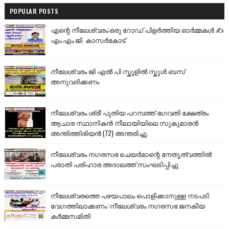
POPULAR POSTS
എന്റെ നീലേശ്വരം:ഒരു റോഡ് പിളർത്തിയ ഓർമ്മകൾ ✍️
എം.എം.ജി. കാസർകോട്
നീലേശ്വരം ജി എൽ പി സ്കൂളിൽ സ്കൂൾ ബസ്
അനുവദിക്കണം
നീലേശ്വരം ശ്രീ പുതിയ പറമ്പത്ത് ഭഗവതി ക്ഷേത്രം
ആചാര സ്ഥാനികൻ നീലായിയിലെ സുകുമാരൻ
അന്തിത്തിരിയൻ (72) അന്തരിച്ചു.
നീലേശ്വരം നഗരസഭ ചെയർമാന്റെ നേതൃത്വത്തിൽ
പരാതി പരിഹാര അദാലത്ത് സംഘടിപ്പിച്ചു
നീലേശ്വരത്തെ പഴയപാലം പൊളിക്കാനുള്ള നടപടി
വേഗത്തിലാക്കണം :നീലേശ്വരം നഗരസഭ ജനകീയ
കർമ്മസമിതി