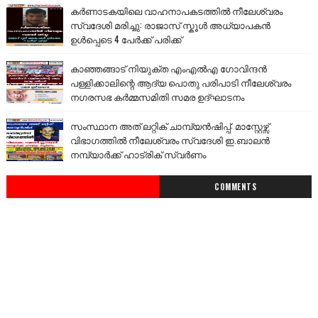
കർണാടകയിലെ വാഹനാപകടത്തിൽ നീലേശ്വരം
സ്വദേശി മരിച്ചു: രാജാസ് സ്കൂൾ അധ്യാപകൻ
ഉൾപ്പെടെ 4 പേർക്ക് പരിക്ക്
കാഞ്ഞങ്ങാട് നിയുക്ത എംഎൽഎ ഗോവിന്ദൻ
പള്ളിക്കാലിന്റെ ആദ്യ പൊതു പരിപാടി നീലേശ്വരം
നഗരസഭ കർമ്മസമിതി സമര ഉദ്ഘാടനം
സംസ്ഥാന അത് ലറ്റിക് ചാമ്പ്യൻഷിപ്പ്: മാസ്റ്റേഴ്സ്
വിഭാഗത്തിൽ നീലേശ്വരം സ്വദേശി ഇ.ബാലൻ
നമ്പ്യാർക്ക് ഹാട്രിക് സ്വർണം
COMMENTS