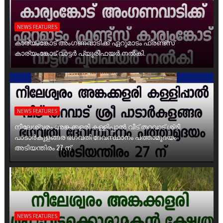
NEWS FEATURES
കാര്യംങ്കോട് അംഗണവാടിക്ക് ഏറുമാടം ഫ്രണ്ട്സ്
കാര്യംങ്കോട് വാട്ടർ പ്യൂരിഫയർ നൽകി.
NEWS FEATURES
നീലേശ്വരം അങ്കക്കളരി കള്ളിപ്പാൽ വീട് തറവാട് ശ്രീ
പാടാർകുളങ്ങര ഭഗവതി ദേവസ്ഥാനം പത്താമുദയം
അടിയന്തിരം 27 ന്
NEWS FEATURES