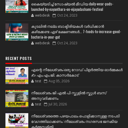
കൈയ്യടിച്ച് സോഷ്യല്‍ മീഡിയ daily-wear-pads-
launched-by-nayanthara-on-vijayadashami-festival
webdesk
Oct 24, 2023
കുടലിൽ നല്ല ബാക്ടീരിയകൾ വര്‍ധിക്കാന്‍
കഴിക്കേണ്ട ഏഴ് ഭക്ഷണങ്ങള്‍... 7-foods-to-increase-good-
bacteria-in-your-gut
webdesk
Oct 24, 2023
RECENT POSTS
എന്റെ നീലേശ്വരം:ഒരു റോഡ് പിളർത്തിയ ഓർമ്മകൾ
✍️ എം.എം.ജി. കാസർകോട്
test
Aug 05, 2026
നീലേശ്വരം ജി എൽ പി സ്കൂളിൽ സ്കൂൾ ബസ്
അനുവദിക്കണം
test
Jul 30, 2026
നീലേശ്വരത്തെ പഴയപാലം പൊളിക്കാനുള്ള നടപടി
വേഗത്തിലാക്കണം :നീലേശ്വരം നഗരസഭ ജനകീയ
കർമ്മസമിതി