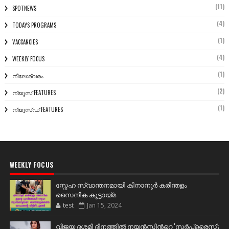
(11)
SPOTNEWS
(4)
TODAYS PROGRAMS
(1)
VACCANCIES
(4)
WEEKLY FOCUS
(1)
നീലേശ്വരം
(2)
ന്യൂസ് FEATURES
(1)
ന്യൂസ്ഡ് FEATURES
WEEKLY FOCUS
സ്നേഹ സ്വാന്തനമായി കിനാനൂർ കരിന്തളം
സൈനിക കൂട്ടായ്മ
test
Jan 15, 2024
വിജയ ദശമി ദിനത്തില്‍ നയന്‍സിന്‍റെ 'സര്‍പ്രൈസ്';