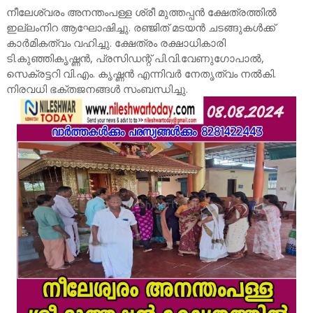
നീലേശ്വരം അനന്തംപള്ള ശ്രീ മുത്തപ്പൻ ക്ഷേത്രത്തിൽ
ഇല്ലംനിറ ആഘോഷിച്ചു. രഞ്ജിത് മടയൻ ചടങ്ങുകൾക്ക്
കാർമികത്വം വഹിച്ചു. ക്ഷേത്രം രക്ഷാധികാരി
ടി.കുഞ്ഞികൃഷ്ണൻ, പ്രസിഡന്റ് പി.വി.വേണുഗോപാൽ,
സെക്രട്ടറി വി.എം. കൃഷ്ണൻ എന്നിവർ നേതൃത്വം നൽകി.
നിരവധി ഭക്തജനങ്ങൾ സംബന്ധിച്ചു.