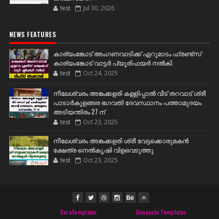
test
Jul 30, 2026
NEWS FEATURES
കാര്യംങ്കോട് അംഗണവാടിക്ക് ഏറുമാടം ഫ്രണ്ട്സ്
കാര്യംങ്കോട് വാട്ടർ പ്യൂരിഫയർ നൽകി.
test
Oct 24, 2025
നീലേശ്വരം അങ്കക്കളരി കള്ളിപ്പാൽ വീട് തറവാട് ശ്രീ
പാടാർകുളങ്ങര ഭഗവതി ദേവസ്ഥാനം പത്താമുദയം
അടിയന്തിരം 27 ന്
test
Oct 23, 2025
നീലേശ്വരം അങ്കക്കളരി ശ്രീ വേട്ടക്കൊരുമകൻ
ക്ഷേത്ര നെൽകൃഷി വിളവെടുത്തു
test
Oct 23, 2025
Created By
SoraTemplates
| Distributed By
Gooyaabi Templates