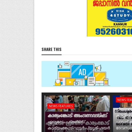
SHARE THIS
NEWS FE
NEWS FEATURES
നീലേശ്വ
കാര്യംങ്കോട് അംഗണവാടിക്ക്
കള്ളിപ്പ
ഏറുമാടം ഫ്രണ്ട്സ്
പാടാർക
കാര്യംങ്കോട് വാട്ടർ പ്യൂരിഫയർ
ദേവസ്ഥ