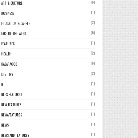
(6)
ART & CULTURE
(1)
BUSINESS
(2)
EDUCATION & CAREER
(5)
FACE OF THE WEEK
(1)
FEATURES
(2)
HEALTH
(6)
KASARAGOD
(2)
LIFE TIPS
(1)
N
(1)
NEES FEATURES
(1)
NEW FEATURES
(1)
NEWAFEATURES
(1)
NEWS
(1)
NEWS AND FEATURES