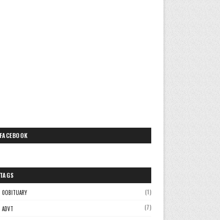
FACEBOOK
TAGS
(1)
0OBITUARY
(7)
ADVT