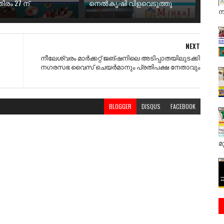
ിരം 27 ന്
നെൽകൃഷി വിളവെടുത്തു
ന
NEXT
നീലേശ്വരം മാർക്കറ്റ് ജങ്ഷനിലെ അടിപ്പാതയിലുടക്കി
നഗരസഭ വൈസ് ചെയർമാനും പ്രതിപക്ഷ നേതാവും
BLOGGER
DISQUS
FACEBOOK
മ