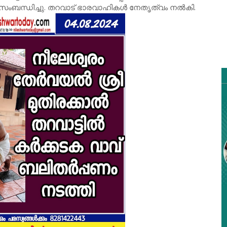
സംബന്ധിച്ചു. തറവാട് ഭാരവാഹികൾ നേതൃത്വം നൽകി.