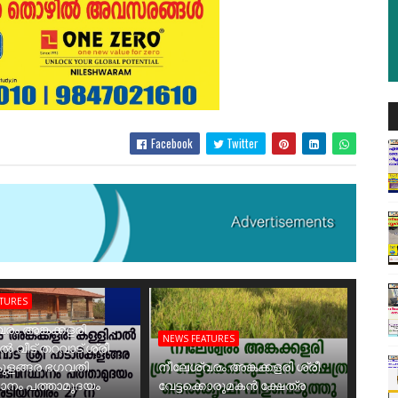
Facebook
Twitter
ATURES
രം അങ്കക്കളരി
NEWS FEATURES
ാൽ വീട് തറവാട് ശ്രീ
ുളങ്ങര ഭഗവതി
നീലേശ്വരം അങ്കക്കളരി ശ്രീ
ാനം പത്താമുദയം
വേട്ടക്കൊരുമകൻ ക്ഷേത്ര