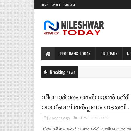
HOME
ABOUT
CONTACT
PROGRAMS TODAY
OBITUARY
N
Breaking News
നീലേശ്വരം തേർവയൽ ശ്രീ മ
വാവ് ബലിതർപ്പണം നടത്തി..
2 years ago
NEWS FEATURES
നീലേശ്വരം തേർവയൽ ശ്രീ മുതിരക്കാൽ തറ