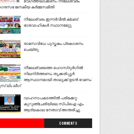
വേഗത്തിലാക്കണം :നീലേശ്വരം
ഗരസഭ ജനകീയ കർമ്മസമിതി
നീലേശ്വരം ഇന്നർവീൽ ക്ലബ്
ഭാരവാഹികൾ സ്ഥാനമേറ്റു
രാമസവിധേ പുസ്തകം പ്രകാശനം
ചെയ്തു
നീലേശ്വരത്തെ ഹൊസ്ദുർഗിൽ
നിലനിർത്തണം; തൃക്കരിപ്പൂർ
ആസ്ഥാനമായി താലൂക്ക് ഉടൻ വേണം:
ുസ് ലിം ലീഗ്
വാഹനാപകടത്തിൽ പരിക്കേറ്റ
കുറുഞ്ചേരിയിലെ സിപിഐ എം
ആദ്യകാല നേതാവ് അന്തരിച്ചു.
COMMENTS