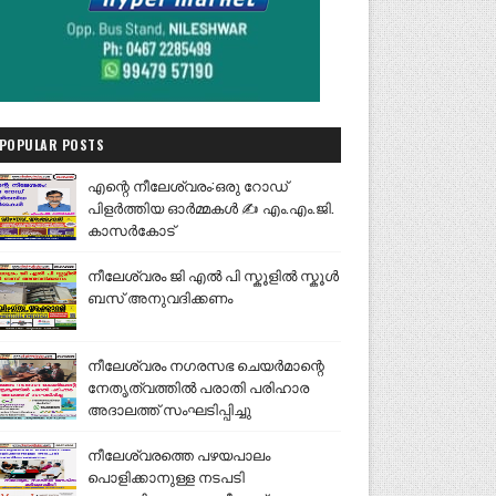
POPULAR POSTS
എന്റെ നീലേശ്വരം:ഒരു റോഡ്
പിളർത്തിയ ഓർമ്മകൾ ✍️ എം.എം.ജി.
കാസർകോട്
നീലേശ്വരം ജി എൽ പി സ്കൂളിൽ സ്കൂൾ
ബസ് അനുവദിക്കണം
നീലേശ്വരം നഗരസഭ ചെയർമാന്റെ
നേതൃത്വത്തിൽ പരാതി പരിഹാര
അദാലത്ത് സംഘടിപ്പിച്ചു
നീലേശ്വരത്തെ പഴയപാലം
പൊളിക്കാനുള്ള നടപടി