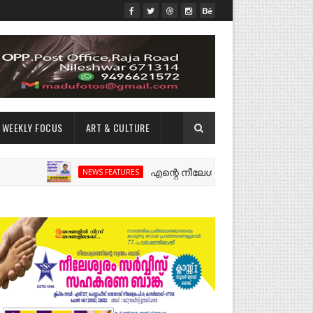
WEEKLY FOCUS
ART & CULTURE
എന്റെ നീലേശ്വരം:ഒരു റോഡ് പിളർത്തിയ 
NEWS FEATURES