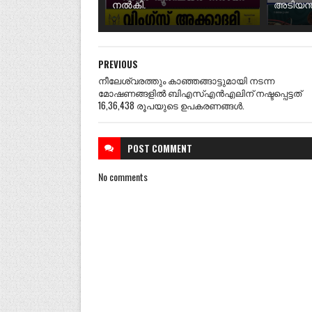
നൽകി.
അടിയന്ത
PREVIOUS
നീലേശ്വരത്തും കാഞ്ഞങ്ങാട്ടുമായി നടന്ന
മോഷണങ്ങളിൽ ബിഎസ്എൻഎലിന് നഷ്ടപ്പെട്ടത്
16,36,438 രൂപയുടെ ഉപകരണങ്ങൾ.
POST
COMMENT
No comments