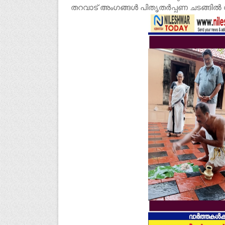
തറവാട് അംഗങ്ങൾ പിതൃതർപ്പണ ചടങ്ങിൽ 