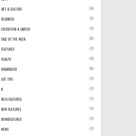
(6)
ART & CULTURE
(1)
BUSINESS
(2)
EDUCATION & CAREER
(5)
FACE OF THE WEEK
(1)
FEATURES
(2)
HEALTH
(6)
KASARAGOD
(2)
LIFE TIPS
(1)
N
(1)
NEES FEATURES
(1)
NEW FEATURES
(1)
NEWAFEATURES
(1)
NEWS