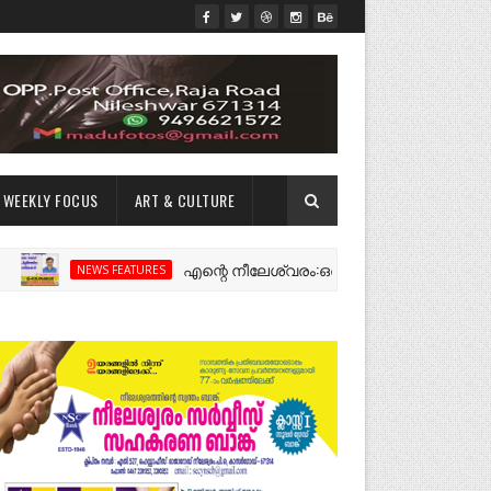
WEEKLY FOCUS
ART & CULTURE
എന്റെ നീലേശ്വരം:ഒരു റോഡ് പിളർത്തിയ ഓർമ്മക
NEWS FEATURES