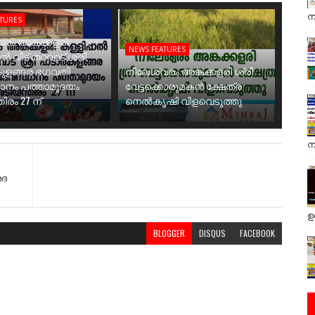
ന
ATURES
രം അങ്കക്കളരി
NEWS FEATURES
ാൽ വീട് തറവാട് ശ്രീ
ുളങ്ങര ഭഗവതി
നീലേശ്വരം അങ്കക്കളരി ശ്രീ
ാനം പത്താമുദയം
വേട്ടക്കൊരുമകൻ ക്ഷേത്ര
ിരം 27 ന്
നെൽകൃഷി വിളവെടുത്തു
ന
രദ
ഉ
BLOGGER
DISQUS
FACEBOOK