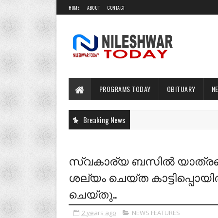
HOME
ABOUT
CONTACT
PROGRAMS TODAY
OBITUARY
N
Breaking News
സ്വകാര്യ ബസില്‍ യാത്ര
ശല്യം ചെയ്ത കാട്ടിപ്പൊയി
ചെയ്തു..
2 years ago
NEWS FEATURES