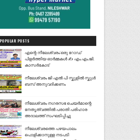
POPULAR POSTS
എന്റെ നീലേശ്വരം:ഒരു റോഡ്
പിളർത്തിയ ഓർമ്മകൾ ✍️ എം.എം.ജി.
കാസർകോട്
നീലേശ്വരം ജി എൽ പി സ്കൂളിൽ സ്കൂൾ
ബസ് അനുവദിക്കണം
നീലേശ്വരം നഗരസഭ ചെയർമാന്റെ
നേതൃത്വത്തിൽ പരാതി പരിഹാര
അദാലത്ത് സംഘടിപ്പിച്ചു
നീലേശ്വരത്തെ പഴയപാലം
പൊളിക്കാനുള്ള നടപടി