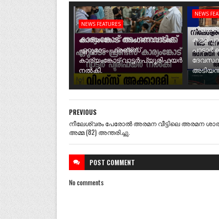
NEWS FE
NEWS FEATURES
നീലേശ്വ
കാര്യംങ്കോട് അംഗണവാടിക്ക്
കള്ളിപ്പ
ഏറുമാടം ഫ്രണ്ട്സ്
പാടാർക
കാര്യംങ്കോട് വാട്ടർ പ്യൂരിഫയർ
ദേവസ്ഥ
നൽകി.
അടിയന്ത
PREVIOUS
നീലേശ്വരം പേരോൽ അരമന വീട്ടിലെ അരമന ശാ
അമ്മ (82) അന്തരിച്ചു.
POST
COMMENT
No comments