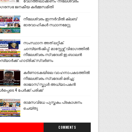
വേഗത്തിലാക്കണം :നീലേശ്വരം
ഗരസഭ ജനകീയ കർമ്മസമിതി
നീലേശ്വരം ഇന്നർവീൽ ക്ലബ്
ഭാരവാഹികൾ സ്ഥാനമേറ്റു
സംസ്ഥാന അത് ലറ്റിക്
ചാമ്പ്യൻഷിപ്പ്: മാസ്റ്റേഴ്സ് വിഭാഗത്തിൽ
നീലേശ്വരം സ്വദേശി ഇ.ബാലൻ
മ്പ്യാർക്ക് ഹാട്രിക് സ്വർണം
കർണാടകയിലെ വാഹനാപകടത്തിൽ
നീലേശ്വരം സ്വദേശി മരിച്ചു:
രാജാസ് സ്കൂൾ അധ്യാപകൻ
ൾപ്പെടെ 4 പേർക്ക് പരിക്ക്
രാമസവിധേ പുസ്തകം പ്രകാശനം
ചെയ്തു
COMMENTS