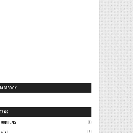
FACEBOOK
TAGS
(1)
0OBITUARY
(7)
ADVT