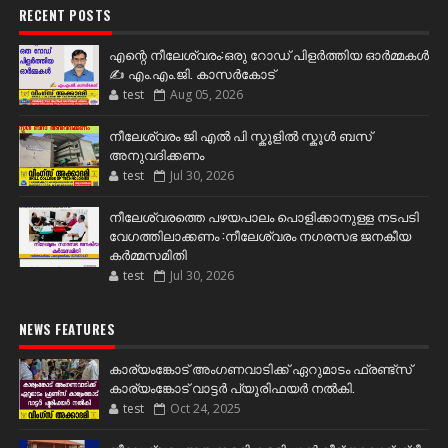
RECENT POSTS
എന്റെ നീലേശ്വരം:ഒരു റോഡ് പിളർത്തിയ ഓർമ്മകൾ
✍️ എം.എം.ജി. കാസർകോട്
test
Aug 05, 2026
നീലേശ്വരം ജി എൽ പി സ്കൂളിൽ സ്കൂൾ ബസ്
അനുവദിക്കണം
test
Jul 30, 2026
നീലേശ്വരത്തെ പഴയപാലം പൊളിക്കാനുള്ള നടപടി
വേഗത്തിലാക്കണം :നീലേശ്വരം നഗരസഭ ജനകീയ
കർമ്മസമിതി
test
Jul 30, 2026
NEWS FEATURES
കാര്യംങ്കോട് അംഗണവാടിക്ക് ഏറുമാടം ഫ്രണ്ട്സ്
കാര്യംങ്കോട് വാട്ടർ പ്യൂരിഫയർ നൽകി.
test
Oct 24, 2025