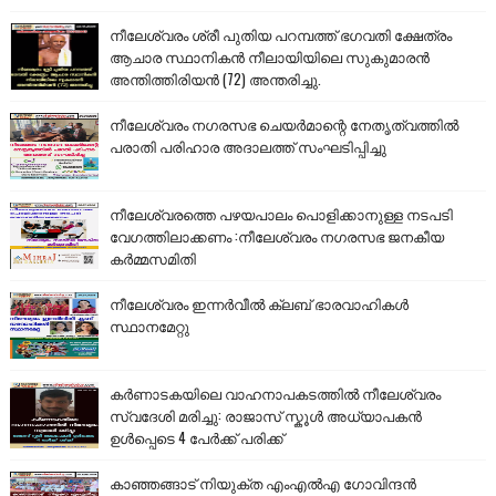
നീലേശ്വരം ശ്രീ പുതിയ പറമ്പത്ത് ഭഗവതി ക്ഷേത്രം
ആചാര സ്ഥാനികൻ നീലായിയിലെ സുകുമാരൻ
അന്തിത്തിരിയൻ (72) അന്തരിച്ചു.
നീലേശ്വരം നഗരസഭ ചെയർമാന്റെ നേതൃത്വത്തിൽ
പരാതി പരിഹാര അദാലത്ത് സംഘടിപ്പിച്ചു
നീലേശ്വരത്തെ പഴയപാലം പൊളിക്കാനുള്ള നടപടി
വേഗത്തിലാക്കണം :നീലേശ്വരം നഗരസഭ ജനകീയ
കർമ്മസമിതി
നീലേശ്വരം ഇന്നർവീൽ ക്ലബ് ഭാരവാഹികൾ
സ്ഥാനമേറ്റു
കർണാടകയിലെ വാഹനാപകടത്തിൽ നീലേശ്വരം
സ്വദേശി മരിച്ചു: രാജാസ് സ്കൂൾ അധ്യാപകൻ
ഉൾപ്പെടെ 4 പേർക്ക് പരിക്ക്
കാഞ്ഞങ്ങാട് നിയുക്ത എംഎൽഎ ഗോവിന്ദൻ