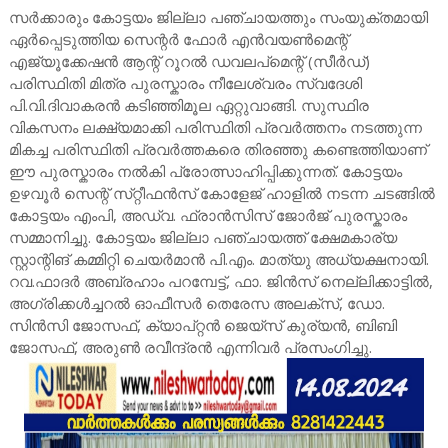
സർക്കാരും കോട്ടയം ജില്ലാ പഞ്ചായത്തും സംയുക്തമായി
ഏർപ്പെടുത്തിയ സെന്റർ ഫോർ എൻവയൺമെന്റ്
എജ്യൂക്കേഷൻ ആന്റ് റൂറൽ ഡവലപ്മെന്റ് (സീർഡ്)
പരിസ്ഥിതി മിത്ര പുരസ്കാരം നീലേശ്വരം സ്വദേശി
പി.വി.ദിവാകരൻ കടിഞ്ഞിമൂല ഏറ്റുവാങ്ങി. സുസ്ഥിര
വികസനം ലക്ഷ്യമാക്കി പരിസ്ഥിതി പ്രവർത്തനം നടത്തുന്ന
മികച്ച പരിസ്ഥിതി പ്രവർത്തകരെ തിരഞ്ഞു കണ്ടെത്തിയാണ്
ഈ പുരസ്കാരം നൽകി പ്രോത്സാഹിപ്പിക്കുന്നത്. കോട്ടയം
ഉഴവൂർ സെന്റ് സ്‌റ്റീഫൻസ് കോളേജ് ഹാളിൽ നടന്ന ചടങ്ങിൽ
കോട്ടയം എംപി, അഡ്വ. ഫ്രാൻസിസ് ജോർജ് പുരസ്കാരം
സമ്മാനിച്ചു. കോട്ടയം ജില്ലാ പഞ്ചായത്ത് ക്ഷേമകാര്യ
സ്റ്റാന്റിങ് കമ്മിറ്റി ചെയർമാൻ പി.എം. മാത്യു അധ്യക്ഷനായി.
റവ.ഫാദർ അബ്രഹാം പറമ്പേട്ട്, ഫാ. ജിൻസ് നെല്ലിക്കാട്ടിൽ,
അഗ്രിക്കൾച്ചറൽ ഓഫീസർ തെരേസ അലക്സ്, ഡോ.
സിൻസി ജോസഫ്, ക്യാപ്റ്റൻ ജെയ്സ് കുര്യൻ, ബിബി
ജോസഫ്, അരുൺ രവീന്ദ്രൻ എന്നിവർ പ്രസംഗിച്ചു.