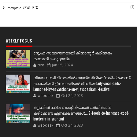
(1)
ന്യൂസ്ഡ് FEATURES
WEEKLY FOCUS
സ്നേഹ സ്വാന്തനമായി കിനാനൂർ കരിന്തളം
സൈനിക കൂട്ടായ്മ
test
Jan 15, 2024
വിജയ ദശമി ദിനത്തില്‍ നയന്‍സിന്‍റെ 'സര്‍പ്രൈസ്';
കൈയ്യടിച്ച് സോഷ്യല്‍ മീഡിയ daily-wear-pads-
launched-by-nayanthara-on-vijayadashami-festival
webdesk
Oct 24, 2023
കുടലിൽ നല്ല ബാക്ടീരിയകൾ വര്‍ധിക്കാന്‍
കഴിക്കേണ്ട ഏഴ് ഭക്ഷണങ്ങള്‍... 7-foods-to-increase-good-
bacteria-in-your-gut
webdesk
Oct 24, 2023