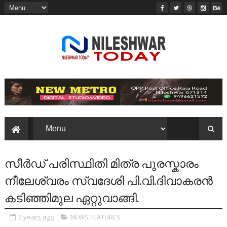
സീർഡ് പരിസ്ഥിതി മിത്ര പുരസ്കാരം
നീലേശ്വരം സ്വദേശി പി.വി.ദിവാകരൻ
കടിഞ്ഞിമൂല ഏറ്റുവാങ്ങി.
2 years ago
NEWS FEATURES