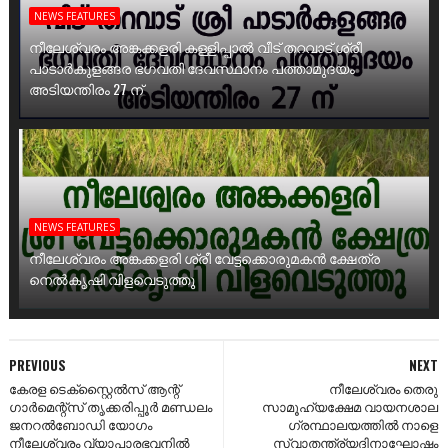
NEWS FEATURES
നീലേശ്വരം അങ്കക്കളരി കള്ളിപ്പാൽ വീട് തറവാട് ശ്രീ
പാടാർകുളങ്ങര ഭഗവതി ദേവസ്ഥാനം പത്താമുദയം
അടിയന്തിരം 27 ന്
NEWS FEATURES
നീലേശ്വരം അങ്കക്കളരി ശ്രീ വേട്ടക്കൊരുമകൻ ക്ഷേത്ര
നെൽകൃഷി വിളവെടുത്തു
PREVIOUS
NEXT
കേരള ടെക്സ്റ്റൈൽസ് ആന്റ്
നീലേശ്വരം തെരു
ഗാർമെന്റ്സ് തൃക്കരിപ്പൂർ മണ്ഡലം
സാമൂഹ്യക്ഷേമ വായനശാല
ജനറൽബോഡി യോഗം
ഗ്രന്ഥാലയത്തിൽ നാളെ
നീലേശ്വരം വ്യാപാരഭവനിൽ
സ്വാതന്ത്ര്യദിനാഘോഷം