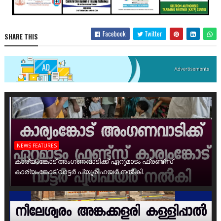
Facebook
Twitter
SHARE THIS
NEWS FEATURES
കാര്യംങ്കോട് അംഗണവാടിക്ക് ഏറുമാടം ഫ്രണ്ട്സ്
കാര്യംങ്കോട് വാട്ടർ പ്യൂരിഫയർ നൽകി.