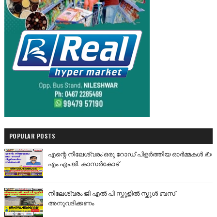
POPULAR POSTS
എന്റെ നീലേശ്വരം:ഒരു റോഡ് പിളർത്തിയ ഓർമ്മകൾ ✍️
എം.എം.ജി. കാസർകോട്
നീലേശ്വരം ജി എൽ പി സ്കൂളിൽ സ്കൂൾ ബസ്
അനുവദിക്കണം