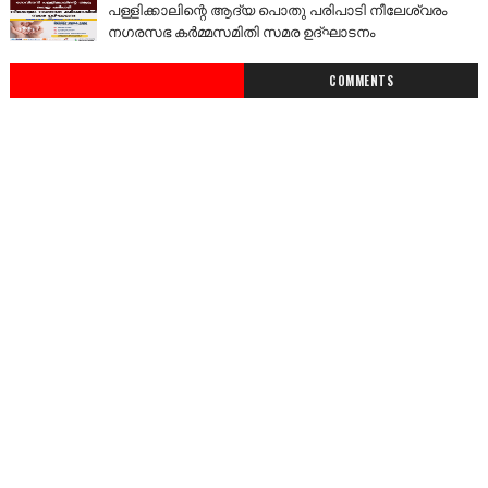
പള്ളിക്കാലിന്റെ ആദ്യ പൊതു പരിപാടി നീലേശ്വരം
നഗരസഭ കർമ്മസമിതി സമര ഉദ്ഘാടനം
COMMENTS