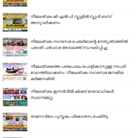
നീലേശ്വരം ജി എൽ പി സ്കൂളിൽ സ്കൂൾ ബസ്
അനുവദിക്കണം
നീലേശ്വരം നഗരസഭ ചെയർമാന്റെ നേതൃത്വത്തിൽ
പരാതി പരിഹാര അദാലത്ത് സംഘടിപ്പിച്ചു
നീലേശ്വരത്തെ പഴയപാലം പൊളിക്കാനുള്ള നടപടി
വേഗത്തിലാക്കണം :നീലേശ്വരം നഗരസഭ ജനകീയ
കർമ്മസമിതി
നീലേശ്വരം ഇന്നർവീൽ ക്ലബ് ഭാരവാഹികൾ
സ്ഥാനമേറ്റു
രാമസവിധേ പുസ്തകം പ്രകാശനം ചെയ്തു