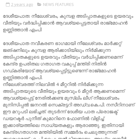
2 years ago
NEWS FEATURES
ദേശീയപാത: നീലേശ്വരം, കുമ്പള അടിപ്പാതകളുടെ ഉയരവും
വീതിയും വർദ്ധിപ്പിക്കാൻ ആവശ്യപ്പെട്ടതായി രാജ്മോഹൻ
ഉണ്ണിത്താൻ എംപി
ദേശീയപാത നവീകരണ ഭാഗമായി നീലേശ്വരം മാർക്കറ്റ്
ജങ്ഷനിലും കുമ്പള ആരിക്കാടിയിലും നിർമിക്കുന്ന
അടിപ്പാതകളുടെ ഉയരവും വീതിയും വർധിപ്പിക്കണമെന്ന്
കേന്ദ്ര ഉപരിതല ഗതാഗത വകുപ്പ് മന്ത്രി നിതിൻ
ഗഡ്കരിയോട് ആവശ്യപ്പെട്ടിട്ടുണ്ടെന്ന് രാജ്മോഹൻ
ഉണ്ണിത്താൻ എംപി.
നീലേശ്വരത്ത് നിലവിൽ 4 മീറ്ററിൽ നിർമിക്കുന്ന
അടിപ്പാതയുടെ വീതിയും ഉയരവും 6 മീറ്റർ ആക്കണമെന്ന്
ആവശ്യപ്പെട്ട് നേരിൽക്കണ്ട മുസ്ലിം ലീഗ് നീലേശ്വരം
മുനിസിപ്പൽ ജനറൽ സെക്രട്ടറി അഡ്വ.കെ.പി. നസീറിനാണ്
ഈ മറുപടി ലഭിച്ചത്. തുടർന്ന് ദേശീയ പാത പ്രൊജക്ട്
ഡയറക്ടർ പുനീത് കുമാറിനെ ഫോണിൽ വിളിച്ച്
ഇക്കാര്യത്തിലെ സാധ്യതകളും ആരാഞ്ഞു. ഇതിനായി
കേന്ദ്രഗതാഗത മന്ത്രിയിൽ സമ്മർദം ചെലുത്തുന്നത്
തുടരുമെന്ന് എംപി ഉറപ്പു നൽകിയതായും അഡ്വ. നസീർ