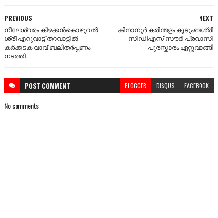
PREVIOUS
NEXT
നീലേശ്വരം കിഴക്കൻകൊഴുവൽ
കിനാനൂർ കരിന്തളം കുടുംബശ്രീ
ശ്രീ എറുവാട്ട് തറവാട്ടിൽ
സിഡിഎസ് സൗദി പ്രവാസി
കർക്കടക വാവ് ബലിതർപ്പണം
പുരസ്കാരം ഏറ്റുവാങ്ങി
നടത്തി.
POST
COMMENT
BLOGGER
DISQUS
FACEBOOK
No comments