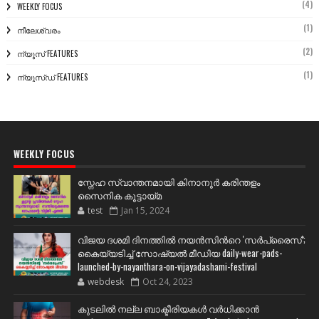
(4)
WEEKLY FOCUS
(1)
നീലേശ്വരം
(2)
ന്യൂസ് FEATURES
(1)
ന്യൂസ്ഡ് FEATURES
WEEKLY FOCUS
സ്നേഹ സ്വാന്തനമായി കിനാനൂർ കരിന്തളം
സൈനിക കൂട്ടായ്മ
test
Jan 15, 2024
വിജയ ദശമി ദിനത്തില്‍ നയന്‍സിന്‍റെ 'സര്‍പ്രൈസ്';
കൈയ്യടിച്ച് സോഷ്യല്‍ മീഡിയ daily-wear-pads-
launched-by-nayanthara-on-vijayadashami-festival
webdesk
Oct 24, 2023
കുടലിൽ നല്ല ബാക്ടീരിയകൾ വര്‍ധിക്കാന്‍