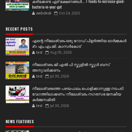
കഴിക്കേണ്ട ഏഴ് ഭക്ഷണങ്ങള്‍... 7-foods-to-increase-good-
bacteria-in-your-gut
webdesk
Oct 24, 2023
RECENT POSTS
എന്റെ നീലേശ്വരം:ഒരു റോഡ് പിളർത്തിയ ഓർമ്മകൾ
✍️ എം.എം.ജി. കാസർകോട്
test
Aug 05, 2026
നീലേശ്വരം ജി എൽ പി സ്കൂളിൽ സ്കൂൾ ബസ്
അനുവദിക്കണം
test
Jul 30, 2026
നീലേശ്വരത്തെ പഴയപാലം പൊളിക്കാനുള്ള നടപടി
വേഗത്തിലാക്കണം :നീലേശ്വരം നഗരസഭ ജനകീയ
കർമ്മസമിതി
test
Jul 30, 2026
NEWS FEATURES