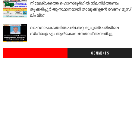
നീലേശ്വരത്തെ ഹൊസ്ദുർഗിൽ നിലനിർത്തണം;
തൃക്കരിപ്പൂർ ആസ്ഥാനമായി താലൂക്ക് ഉടൻ വേണം: മുസ്
ലിം ലീഗ്
വാഹനാപകടത്തിൽ പരിക്കേറ്റ കുറുഞ്ചേരിയിലെ
സിപിഐ എം ആദ്യകാല നേതാവ് അന്തരിച്ചു.
COMMENTS