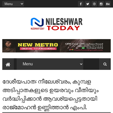
ദേശീയപാത: നീലേശ്വരം, കുമ്പള
അടിപ്പാതകളുടെ ഉയരവും വീതിയും
വർദ്ധിപ്പിക്കാൻ ആവശ്യപ്പെട്ടതായി
രാജ്മോഹൻ ഉണ്ണിത്താൻ എംപി.