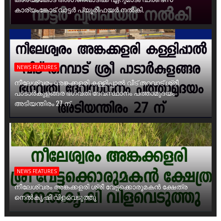
കാര്യംങ്കോട് വാട്ടർ പ്യൂരിഫയർ നൽകി.
NEWS FEATURES
നീലേശ്വരം അങ്കക്കളരി കള്ളിപ്പാൽ വീട് തറവാട് ശ്രീ
പാടാർകുളങ്ങര ഭഗവതി ദേവസ്ഥാനം പത്താമുദയം
അടിയന്തിരം 27 ന്
NEWS FEATURES
നീലേശ്വരം അങ്കക്കളരി ശ്രീ വേട്ടക്കൊരുമകൻ ക്ഷേത്ര
നെൽകൃഷി വിളവെടുത്തു