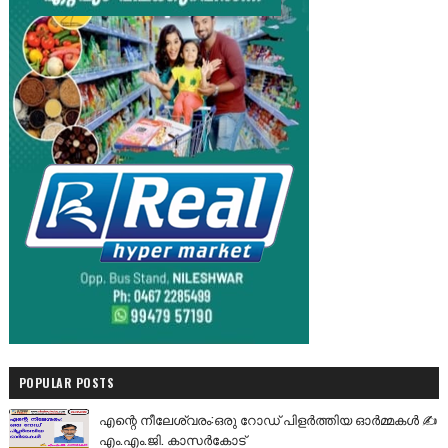
POPULAR POSTS
എന്റെ നീലേശ്വരം:ഒരു റോഡ് പിളർത്തിയ ഓർമ്മകൾ ✍️
എം.എം.ജി. കാസർകോട്