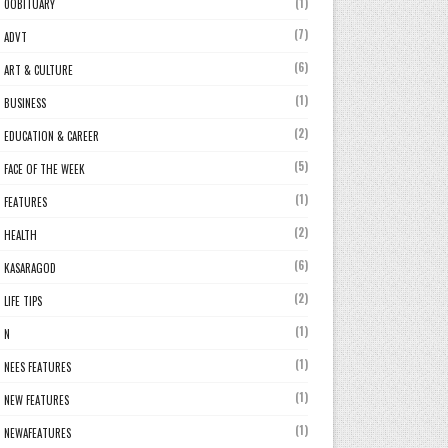
(1)
0OBITUARY
(7)
ADVT
(6)
ART & CULTURE
(1)
BUSINESS
(2)
EDUCATION & CAREER
(5)
FACE OF THE WEEK
(1)
FEATURES
(2)
HEALTH
(6)
KASARAGOD
(2)
LIFE TIPS
(1)
N
(1)
NEES FEATURES
(1)
NEW FEATURES
(1)
NEWAFEATURES