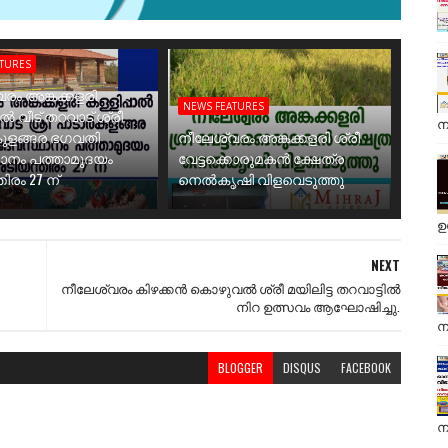
ATURES
രം അങ്കക്കളരി
NEWS FEATURES
ാൽ വീട് തറവാട് ശ്രീ
ന
ുളങ്ങര ഭഗവതി
നീലേശ്വരം അങ്കക്കളരി ശ്രീ
ാനം പത്താമുദയം
വേട്ടക്കൊരുമകൻ ക്ഷേത്ര
ിരം 27 ന്
നെൽകൃഷി വിളവെടുത്തു
ഉ
NEXT
നീലേശ്വരം കിഴക്കൻ കൊഴുവൽ ശ്രീ മയിലിട്ട തറവാട്ടിൽ
നിറ ഉത്സവം ആഘോഷിച്ചു.
ന
BLOGGER
DISQUS
FACEBOOK
ന