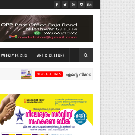
WEEKLY FOCUS
ART & CULTURE
എന്റെ നീലേശ്വരം:ഒരു റോഡ് പിളർത്തിയ 
NEWS FEATURES