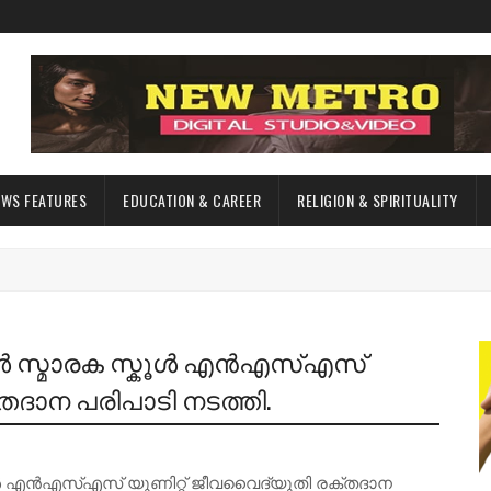
EWS FEATURES
EDUCATION & CAREER
RELIGION & SPIRITUALITY
ായർ സ്മാരക സ്കൂൾ എൻഎസ്എസ്
തദാന പരിപാടി നടത്തി.
കൂൾ എൻഎസ്എസ് യൂണിറ്റ് ജീവവൈദ്യുതി രക്തദാന