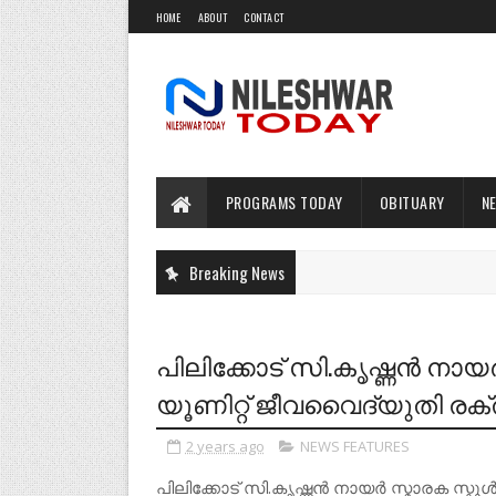
HOME
ABOUT
CONTACT
PROGRAMS TODAY
OBITUARY
N
Breaking News
പിലിക്കോട് സി.കൃഷ്ണൻ ന
യൂണിറ്റ് ജീവവൈദ്യുതി രക്
2 years ago
NEWS FEATURES
പിലിക്കോട് സി.കൃഷ്ണൻ നായർ സ്മാരക സ്