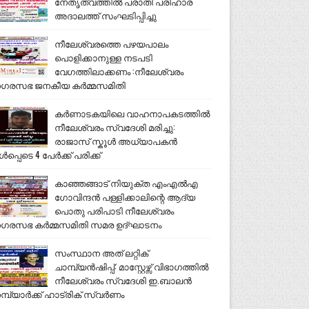
നേതൃത്വത്തിൽ പരാതി പരിഹാര
അദാലത്ത് സംഘടിപ്പിച്ചു
നീലേശ്വരത്തെ പഴയപാലം
പൊളിക്കാനുള്ള നടപടി
വേഗത്തിലാക്കണം :നീലേശ്വരം
ഗരസഭ ജനകീയ കർമ്മസമിതി
കർണാടകയിലെ വാഹനാപകടത്തിൽ
നീലേശ്വരം സ്വദേശി മരിച്ചു:
രാജാസ് സ്കൂൾ അധ്യാപകൻ
ൾപ്പെടെ 4 പേർക്ക് പരിക്ക്
കാഞ്ഞങ്ങാട് നിയുക്ത എംഎൽഎ
ഗോവിന്ദൻ പള്ളിക്കാലിന്റെ ആദ്യ
പൊതു പരിപാടി നീലേശ്വരം
ഗരസഭ കർമ്മസമിതി സമര ഉദ്ഘാടനം
സംസ്ഥാന അത് ലറ്റിക്
ചാമ്പ്യൻഷിപ്പ്: മാസ്റ്റേഴ്സ് വിഭാഗത്തിൽ
നീലേശ്വരം സ്വദേശി ഇ.ബാലൻ
മ്പ്യാർക്ക് ഹാട്രിക് സ്വർണം