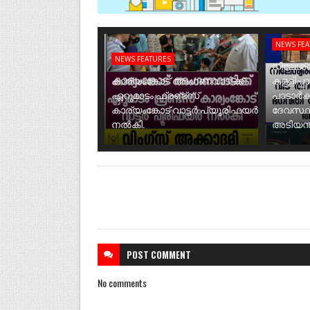
NEWS FE
NEWS FEATURES
നീലേശ്വ
കാര്യംങ്കോട് അംഗണവാടിക്ക്
കള്ളിപ്പ
ഏറുമാടം ഫ്രണ്ട്സ്
പാടാർക
കാര്യംങ്കോട് വാട്ടർ പ്യൂരിഫയർ
ദേവസ്ഥ
നൽകി.
അടിയന്ത
POST
COMMENT
No comments