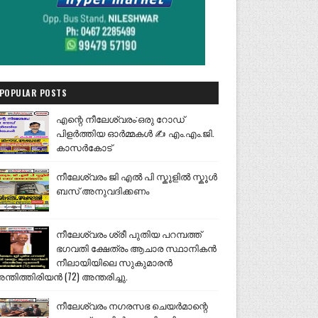
POPULAR POSTS
എന്റെ നീലേശ്വരം:ഒരു റോഡ്
പിളർത്തിയ ഓർമ്മകൾ ✍️ എം.എം.ജി.
കാസർകോട്
നീലേശ്വരം ജി എൽ പി സ്കൂളിൽ സ്കൂൾ
ബസ് അനുവദിക്കണം
നീലേശ്വരം ശ്രീ പുതിയ പറമ്പത്ത്
ഭഗവതി ക്ഷേത്രം ആചാര സ്ഥാനികൻ
നീലായിയിലെ സുകുമാരൻ
ന്തിത്തിരിയൻ (72) അന്തരിച്ചു.
നീലേശ്വരം നഗരസഭ ചെയർമാന്റെ