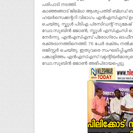
പരിപാടി നടത്തി.
കാഞ്ഞങ്ങാട് ജില്ലാ ആശുപത്രി ബ്ലഡ് ബ
ഹയർസെക്കന്ററി വിഭാഗം എൻഎസ്എസ് ഉത്
ചെയ്തു. സ്കൂൾ പിടിഎ പ്രസിഡന്റ് സുമേഷ
ഡോ.സുബിൻ ജോൺ, സ്കൂൾ എസ്എംസി ചെ
നേർന്നു. എൻഎസ്എസ് പ്രോഗ്രാം ഓഫീസർ 
രക്തദാനത്തിനെത്തി. 76 പേർ രക്തം നൽകി.
രജിസ്റ്റർ ചെയ്തു. ഇതുവരെ സംഘടിപ്പിച്ചതിൽ
പങ്കാളിത്തം എൻഎസ്എസ് വളന്റിയർമാരുടെ
ഡോ.സുബിൻ ജോൺ അഭിപ്രായപ്പെട്ടു.