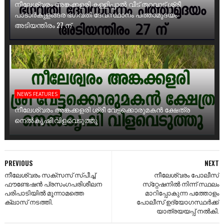
നീലേശ്വരം അങ്കക്കളരി കള്ളിപ്പാൽ വീട് തറവാട് ശ്രീ
പാടാർകുളങ്ങര ഭഗവതി ദേവസ്ഥാനം പത്താമുദയം
അടിയന്തിരം 27 ന്
NEWS FEATURES
നീലേശ്വരം അങ്കക്കളരി ശ്രീ വേട്ടക്കൊരുമകൻ ക്ഷേത്ര
നെൽകൃഷി വിളവെടുത്തു
PREVIOUS
NEXT
നീലേശ്വരം സക്സസ് സ്പീച്ച്
നീലേശ്വരം പോലീസ്
ഫൗണ്ടേഷൻ പ്രസംഗപരിശീലന
സ്‌റ്റേഷനിൽ നിന്ന് സ്ഥലം
പരിപാടിയിൽ മൂന്നാമത്തെ
മാറിപ്പോകുന്ന പത്തോളം
ക്ലാസ് നടത്തി.
പോലീസ് ഉദ്യോഗസ്ഥർക്ക്
യാത്രയയപ്പ് നൽകി.