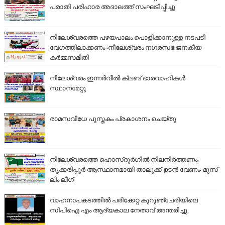
പരാതി പരിഹാര അദാലത്ത് സംഘടിപ്പിച്ചു
നീലേശ്വരത്തെ പഴയപാലം പൊളിക്കാനുള്ള നടപടി
വേഗത്തിലാക്കണം :നീലേശ്വരം നഗരസഭ ജനകീയ
കർമ്മസമിതി
നീലേശ്വരം ഇന്നർവീൽ ക്ലബ് ഭാരവാഹികൾ
സ്ഥാനമേറ്റു
രാമസവിധേ പുസ്തകം പ്രകാശനം ചെയ്തു
നീലേശ്വരത്തെ ഹൊസ്ദുർഗിൽ നിലനിർത്തണം;
തൃക്കരിപ്പൂർ ആസ്ഥാനമായി താലൂക്ക് ഉടൻ വേണം: മുസ്
ലിം ലീഗ്
വാഹനാപകടത്തിൽ പരിക്കേറ്റ കുറുഞ്ചേരിയിലെ
സിപിഐ എം ആദ്യകാല നേതാവ് അന്തരിച്ചു.