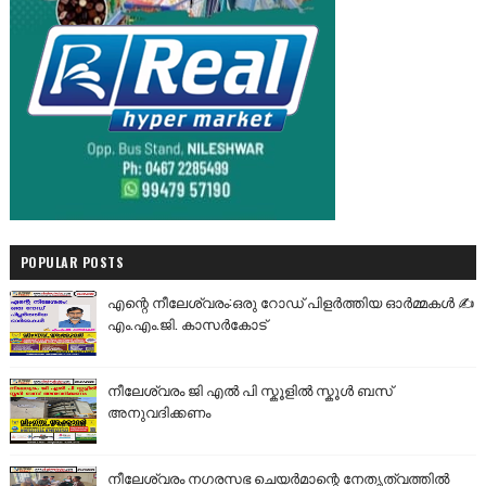
POPULAR POSTS
എന്റെ നീലേശ്വരം:ഒരു റോഡ് പിളർത്തിയ ഓർമ്മകൾ ✍️
എം.എം.ജി. കാസർകോട്
നീലേശ്വരം ജി എൽ പി സ്കൂളിൽ സ്കൂൾ ബസ്
അനുവദിക്കണം
നീലേശ്വരം നഗരസഭ ചെയർമാന്റെ നേതൃത്വത്തിൽ