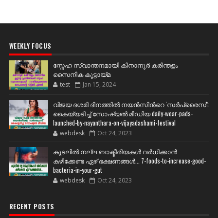
WEEKLY FOCUS
സ്നേഹ സ്വാന്തനമായി കിനാനൂർ കരിന്തളം
സൈനിക കൂട്ടായ്മ
test
Jan 15, 2024
വിജയ ദശമി ദിനത്തില്‍ നയന്‍സിന്‍റെ 'സര്‍പ്രൈസ്';
കൈയ്യടിച്ച് സോഷ്യല്‍ മീഡിയ daily-wear-pads-
launched-by-nayanthara-on-vijayadashami-festival
webdesk
Oct 24, 2023
കുടലിൽ നല്ല ബാക്ടീരിയകൾ വര്‍ധിക്കാന്‍
കഴിക്കേണ്ട ഏഴ് ഭക്ഷണങ്ങള്‍... 7-foods-to-increase-good-
bacteria-in-your-gut
webdesk
Oct 24, 2023
RECENT POSTS