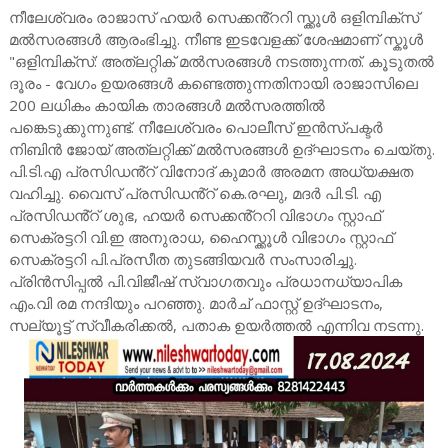
നീലേശ്വരം രാജാസ് ഹയർ സെക്കൻ്ററി സ്ക്കൂൾ ഒളിമ്പിക്സ്
മൽസരങ്ങൾ ആരംഭിച്ചു. നീണ്ട ഇടവേളക്ക് ശേഷമാണ് സ്കൂൾ
"ഒളിമ്പിക്സ്: അത്ലറ്റിക് മൽസരങ്ങൾ നടത്തുന്നത്. കൂടുതൽ
ദൂരം - വേഗം ഉയരങ്ങൾ കണ്ടെത്തുന്നതിനായി രാജാസിലെ
200 ലധികം കായിക താരങ്ങൾ മൽസരത്തിൽ
പങ്കെടുക്കുന്നുണ്ട്. നീലേശ്വരം പൊലീസ് ഇൻസ്പക്ടർ
നിബിൻ ജോയ് അത്ലറ്റിക്ക് മൽസരങ്ങൾ ഉദ്ഘാടനം ചെയ്തു.
പി.ടി.എ പ്രസിഡൻ്റ് വിനോദ് കുമാർ അരമന അധ്യക്ഷത
വഹിച്ചു. വൈസ് പ്രസിഡൻ്റ് കെ.രഘു, മദർ പി.ടി. എ
പ്രസിഡൻ്റ് ശുഭ, ഹയർ സെക്കൻ്ററി വിഭാഗം സ്റ്റാഫ്
സെക്രട്ടറി വി.ഇ അനുരാധ, ഹൈസ്ക്കൂൾ വിഭാഗം സ്റ്റാഫ്
സെക്രട്ടറി പി.പ്രസീത തുടങ്ങിയവർ സംസാരിച്ചു.
പ്രിൻസിപ്പൽ പി.വിജീഷ് സ്വാഗതവും പ്രധാനധ്യാപിക
എം.വി രമ നന്ദിയും പറഞ്ഞു. മാർച് ഫാസ്റ്റ് ഉദ്ഘാടനം,
സല്യൂട്ട് സ്വീകരിക്കൽ, പതാക ഉയർത്തൽ എന്നിവ നടന്നു.