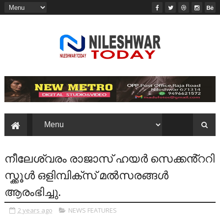
നീലേശ്വരം രാജാസ് ഹയർ സെക്കൻ്ററി
സ്ക്കൂൾ ഒളിമ്പിക്സ് മൽസരങ്ങൾ
ആരംഭിച്ചു.
2 years ago
NEWS FEATURES