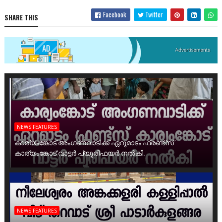
Facebook
Twitter
SHARE THIS
NEWS FEATURES
കാര്യംങ്കോട് അംഗണവാടിക്ക് ഏറുമാടം ഫ്രണ്ട്സ്
കാര്യംങ്കോട് വാട്ടർ പ്യൂരിഫയർ നൽകി.
NEWS FEATURES