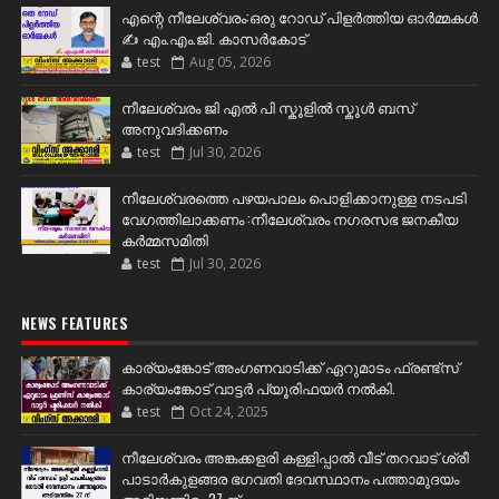
എന്റെ നീലേശ്വരം:ഒരു റോഡ് പിളർത്തിയ ഓർമ്മകൾ
✍️ എം.എം.ജി. കാസർകോട്
test
Aug 05, 2026
നീലേശ്വരം ജി എൽ പി സ്കൂളിൽ സ്കൂൾ ബസ്
അനുവദിക്കണം
test
Jul 30, 2026
നീലേശ്വരത്തെ പഴയപാലം പൊളിക്കാനുള്ള നടപടി
വേഗത്തിലാക്കണം :നീലേശ്വരം നഗരസഭ ജനകീയ
കർമ്മസമിതി
test
Jul 30, 2026
NEWS FEATURES
കാര്യംങ്കോട് അംഗണവാടിക്ക് ഏറുമാടം ഫ്രണ്ട്സ്
കാര്യംങ്കോട് വാട്ടർ പ്യൂരിഫയർ നൽകി.
test
Oct 24, 2025
നീലേശ്വരം അങ്കക്കളരി കള്ളിപ്പാൽ വീട് തറവാട് ശ്രീ
പാടാർകുളങ്ങര ഭഗവതി ദേവസ്ഥാനം പത്താമുദയം