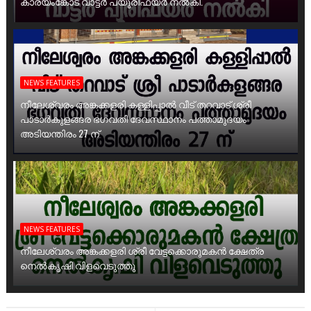
കാര്യംങ്കോട് വാട്ടർ പ്യൂരിഫയർ നൽകി.
NEWS FEATURES
നീലേശ്വരം അങ്കക്കളരി കള്ളിപ്പാൽ വീട് തറവാട് ശ്രീ
പാടാർകുളങ്ങര ഭഗവതി ദേവസ്ഥാനം പത്താമുദയം
അടിയന്തിരം 27 ന്
NEWS FEATURES
നീലേശ്വരം അങ്കക്കളരി ശ്രീ വേട്ടക്കൊരുമകൻ ക്ഷേത്ര
നെൽകൃഷി വിളവെടുത്തു