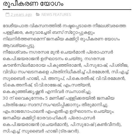
രൂപീകരണ യോഗം
2 years ago
NEWS FEATURES
ദേശീയപാത വികസനത്തിൽ നഷ്ടപ്പെടാതെ നീലേശ്വരത്തെ
പള്ളിക്കര, കരുവാച്ചേരി ബസ് സ്‌റ്റോപ്പുകളും
നിലനിർത്തണമെന്ന് ജനകീയ കമ്മിറ്റി രൂപീകരണ യോഗം
ആവശ്യപ്പെട്ടു.
നീലേശ്വരം നഗരസഭ മുൻ ചെയർമാൻ പ്രൊഫസർ
കെ.പി.ജയരാജൻ ഉദ്ഘാടനം ചെയ്തു. നഗരസഭ
കൗൺസിലർമാരായ പി.കുഞ്ഞിരാമൻ, പി.സുഭാഷ്, പി.ശ്രീജ,
വിവിധ സംഘടനകളെ പ്രതിനിധീകരിച്ച് പി.രമേശൻ, സി.എച്ച്.
സുബൈർ ഹാജി, പി. അനൂപ്, പി.കെ.രതീഷ്, വി.വി.രമേശൻ,
ടി.കെ.അനീഷ്, ടി.വി.രാജേഷ്, എം.സത്യൻ,
കെ.കുഞ്ഞിക്കൃഷ്ണൻ എന്നിവർ സംസാരിച്ചു.
30 ന് വൈകുന്നേരം 5 മണിക്ക് പള്ളിക്കരയിൽ ജനകീയ
പ്രതിഷേധ സദസ് സംഘടിപ്പിക്കാനും തീരുമാനിച്ചു.
എം.രാജഗോപാലൻ എംഎൽഎ ഉദ്ഘാടനം ചെയ്യും.
ജനകീയ കമ്മിറ്റി ഭാരവാഹികൾ: പ്രൊഫസർ
കെ.പി.ജയരാജൻ (ചെയർമാൻ), പി.സുഭാഷ് (കൺവീനർ),
സി.എച്ച്. സുബൈർ ഹാജി (ട്രഷറർ).