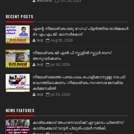
webdesk
Oct 24, 2023
RECENT POSTS
എന്റെ നീലേശ്വരം:ഒരു റോഡ് പിളർത്തിയ ഓർമ്മകൾ
✍️ എം.എം.ജി. കാസർകോട്
test
Aug 05, 2026
നീലേശ്വരം ജി എൽ പി സ്കൂളിൽ സ്കൂൾ ബസ്
അനുവദിക്കണം
test
Jul 30, 2026
നീലേശ്വരത്തെ പഴയപാലം പൊളിക്കാനുള്ള നടപടി
വേഗത്തിലാക്കണം :നീലേശ്വരം നഗരസഭ ജനകീയ
കർമ്മസമിതി
test
Jul 30, 2026
NEWS FEATURES
കാര്യംങ്കോട് അംഗണവാടിക്ക് ഏറുമാടം ഫ്രണ്ട്സ്
കാര്യംങ്കോട് വാട്ടർ പ്യൂരിഫയർ നൽകി.