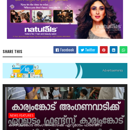
Facebook
Twitter
SHARE THIS
NEWS FEATURES
കാര്യംങ്കോട് അംഗണവാടിക്ക് ഏറുമാടം ഫ്രണ്ട്സ്