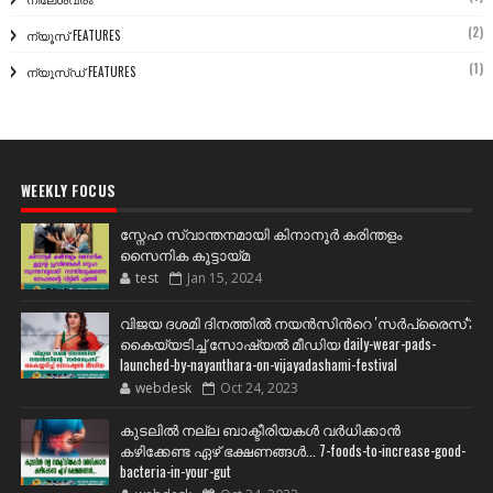
(2)
ന്യൂസ് FEATURES
(1)
ന്യൂസ്ഡ് FEATURES
WEEKLY FOCUS
സ്നേഹ സ്വാന്തനമായി കിനാനൂർ കരിന്തളം
സൈനിക കൂട്ടായ്മ
test
Jan 15, 2024
വിജയ ദശമി ദിനത്തില്‍ നയന്‍സിന്‍റെ 'സര്‍പ്രൈസ്';
കൈയ്യടിച്ച് സോഷ്യല്‍ മീഡിയ daily-wear-pads-
launched-by-nayanthara-on-vijayadashami-festival
webdesk
Oct 24, 2023
കുടലിൽ നല്ല ബാക്ടീരിയകൾ വര്‍ധിക്കാന്‍
കഴിക്കേണ്ട ഏഴ് ഭക്ഷണങ്ങള്‍... 7-foods-to-increase-good-
bacteria-in-your-gut