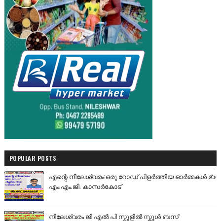
POPULAR POSTS
എന്റെ നീലേശ്വരം:ഒരു റോഡ് പിളർത്തിയ ഓർമ്മകൾ ✍️
എം.എം.ജി. കാസർകോട്
നീലേശ്വരം ജി എൽ പി സ്കൂളിൽ സ്കൂൾ ബസ്