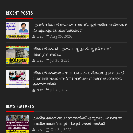
RECENT POSTS
എന്റെ നീലേശ്വരം:ഒരു റോഡ് പിളർത്തിയ ഓർമ്മകൾ
✍️ എം.എം.ജി. കാസർകോട്
test
Aug 05, 2026
നീലേശ്വരം ജി എൽ പി സ്കൂളിൽ സ്കൂൾ ബസ്
അനുവദിക്കണം
test
Jul 30, 2026
നീലേശ്വരത്തെ പഴയപാലം പൊളിക്കാനുള്ള നടപടി
വേഗത്തിലാക്കണം :നീലേശ്വരം നഗരസഭ ജനകീയ
കർമ്മസമിതി
test
Jul 30, 2026
NEWS FEATURES
കാര്യംങ്കോട് അംഗണവാടിക്ക് ഏറുമാടം ഫ്രണ്ട്സ്
കാര്യംങ്കോട് വാട്ടർ പ്യൂരിഫയർ നൽകി.
test
Oct 24, 2025