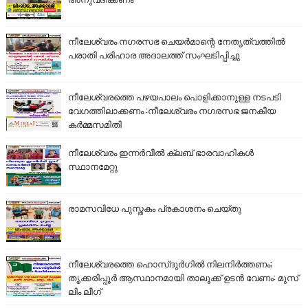
നീലേശ്വരം നഗരസഭ ചെയർമാന്റെ നേതൃത്വത്തിൽ
പരാതി പരിഹാര അദാലത്ത് സംഘടിപ്പിച്ചു
നീലേശ്വരത്തെ പഴയപാലം പൊളിക്കാനുള്ള നടപടി
വേഗത്തിലാക്കണം :നീലേശ്വരം നഗരസഭ ജനകീയ
കർമ്മസമിതി
നീലേശ്വരം ഇന്നർവീൽ ക്ലബ് ഭാരവാഹികൾ
സ്ഥാനമേറ്റു
രാമസവിധേ പുസ്തകം പ്രകാശനം ചെയ്തു
നീലേശ്വരത്തെ ഹൊസ്ദുർഗിൽ നിലനിർത്തണം;
തൃക്കരിപ്പൂർ ആസ്ഥാനമായി താലൂക്ക് ഉടൻ വേണം: മുസ്
ലിം ലീഗ്