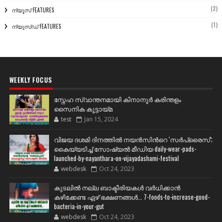
(2)
ന്യൂസ് FEATURES
(1)
ന്യൂസ്ഡ് FEATURES
WEEKLY FOCUS
സ്നേഹ സ്വാന്തനമായി കിനാനൂർ കരിന്തളം
സൈനിക കൂട്ടായ്മ
test
Jan 15, 2024
വിജയ ദശമി ദിനത്തില്‍ നയന്‍സിന്‍റെ 'സര്‍പ്രൈസ്';
കൈയ്യടിച്ച് സോഷ്യല്‍ മീഡിയ daily-wear-pads-
launched-by-nayanthara-on-vijayadashami-festival
webdesk
Oct 24, 2023
കുടലിൽ നല്ല ബാക്ടീരിയകൾ വര്‍ധിക്കാന്‍
കഴിക്കേണ്ട ഏഴ് ഭക്ഷണങ്ങള്‍... 7-foods-to-increase-good-
bacteria-in-your-gut
webdesk
Oct 24, 2023