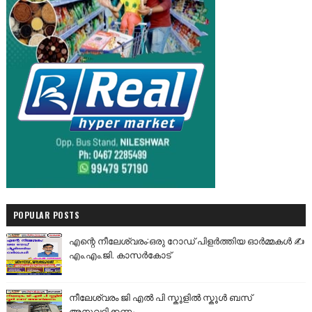
POPULAR POSTS
എന്റെ നീലേശ്വരം:ഒരു റോഡ് പിളർത്തിയ ഓർമ്മകൾ ✍️
എം.എം.ജി. കാസർകോട്
നീലേശ്വരം ജി എൽ പി സ്കൂളിൽ സ്കൂൾ ബസ്
അനുവദിക്കണം