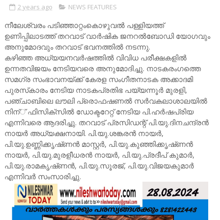
2 years ago
NEWS FEATURES
നീലേശ്വരം പടിഞ്ഞാറ്റംകൊഴുവല്‍ പള്ളിയത്ത്‌
ഉണിപ്പിലാടത്ത്‌ തറവാട്‌ വാര്‍ഷിക ജനറല്‍ബോഡി യോഗവും
അനുമോദവും തറവാട്‌ ഭവനത്തില്‍ നടന്നു.
കഴിഞ്ഞ അധ്യയനവര്‍ഷത്തിൽ വിവിധ പരീക്ഷകളില്‍
ഉന്നതവിജയം നേടിയവരെ അനുമോദിച്ചു. നാടകരംഗത്തെ
സമഗ്ര സംഭാവനയ്‌ക്ക്‌ കേരള സംഗീതനാടക അക്കാദമി
പുരസ്‌കാരം നേടിയ നാടകപ്രതിഭ പയ്യന്നൂര്‍ മുരളി,
പഞ്ചാബിലെ ലൗലി പ്രൊഫഷണല്‍ സര്‍വകലാശാലയില്‍
നിന്‌്‌ ഫിസിക്‌സില്‍ ഡോക്ടറേറ്റ്‌ നേടിയ പി.ഹര്‍ഷപ്രിയ
എന്നിവരെ ആദരിച്ചു. തറവാട്‌ പ്രസിഡന്റ്‌ പി.യു.ദിനചന്ദ്രന്‍
നായര്‍ അധ്യക്ഷനായി. പി.യു.ശങ്കരന്‍ നായര്‍,
പി.യു.ഉണ്ണിക്കൃഷ്‌ണന്‍ മാസ്റ്റര്‍, പി.യു.കുഞ്ഞിക്കൃഷ്‌ണന്‍
നായര്‍, പി.യു.മുരളീധരന്‍ നായര്‍, പി.യു.പ്രദീപ്‌ കുമാര്‍,
പി.യു.രാമകൃഷ്‌ണന്‍, പി.യു.സൂരജ്‌, പി.യു.വിജയകുമാര്‍
എന്നിവര്‍ സംസാരിച്ചു.