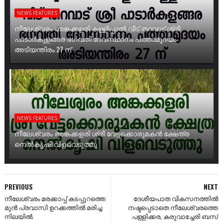
NEWS FEATURES
നീലേശ്വരം അങ്കക്കളരി കള്ളിപ്പാൽ വീട് തറവാട് ശ്രീ
പാടാർകുളങ്ങര ഭഗവതി ദേവസ്ഥാനം പത്താമുദയം
അടിയന്തിരം 27 ന്
NEWS FEATURES
നീലേശ്വരം അങ്കക്കളരി ശ്രീ വേട്ടക്കൊരുമകൻ ക്ഷേത്ര
നെൽകൃഷി വിളവെടുത്തു
PREVIOUS
NEXT
നീലേശ്വരം മരക്കാപ്പ് കടപ്പുറത്തെ
ദേശീയപാത വികസനത്തിൽ
മുൻ പ്രവാസി ഉറക്കത്തിൽ മരിച്ച
നഷ്ടപ്പെടാതെ നീലേശ്വരത്തെ
നിലയിൽ.
പള്ളിക്കര, കരുവാച്ചേരി ബസ്