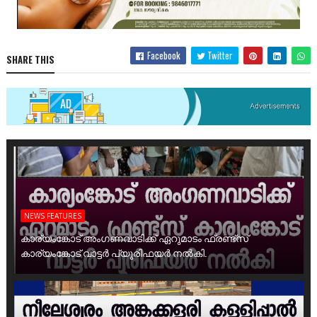
Facebook
Twitter
SHARE THIS
NEWS FEATURES
കാര്യംങ്കോട് അംഗണവാടിക്ക് ഏറുമാടം ഫ്രണ്ട്സ്
കാര്യംങ്കോട് വാട്ടർ പ്യൂരിഫയർ നൽകി.