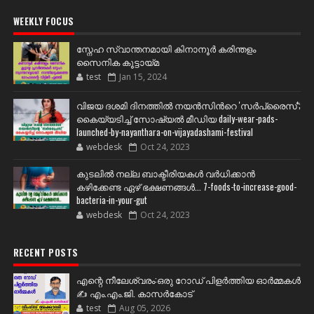
WEEKLY FOCUS
സ്നേഹ സ്വാന്തനമായി കിനാനൂർ കരിന്തളം
സൈനിക കൂട്ടായ്മ
test
Jan 15, 2024
വിജയ ദശമി ദിനത്തില്‍ നയന്‍സിന്‍റെ 'സര്‍പ്രൈസ്';
കൈയ്യടിച്ച് സോഷ്യല്‍ മീഡിയ daily-wear-pads-
launched-by-nayanthara-on-vijayadashami-festival
webdesk
Oct 24, 2023
കുടലിൽ നല്ല ബാക്ടീരിയകൾ വര്‍ധിക്കാന്‍
കഴിക്കേണ്ട ഏഴ് ഭക്ഷണങ്ങള്‍... 7-foods-to-increase-good-
bacteria-in-your-gut
webdesk
Oct 24, 2023
RECENT POSTS
എന്റെ നീലേശ്വരം:ഒരു റോഡ് പിളർത്തിയ ഓർമ്മകൾ
✍️ എം.എം.ജി. കാസർകോട്
test
Aug 05, 2026