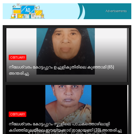
OBITUARY
നീലേശ്വരം കോട്ടപ്പുറം ഉച്ചൂളികുതിരിലെ കുഞ്ഞാമി (65)
അന്തരിച്ചു.
OBITUARY
നീലേശ്വരം കോട്ടപ്പുറം സ്കൂളിലെ പാചകത്തൊഴിലാളി
കടിഞ്ഞിമൂലയിലെ ഈയ്യക്കാട് നാരായണി (70) അന്തരിച്ചു