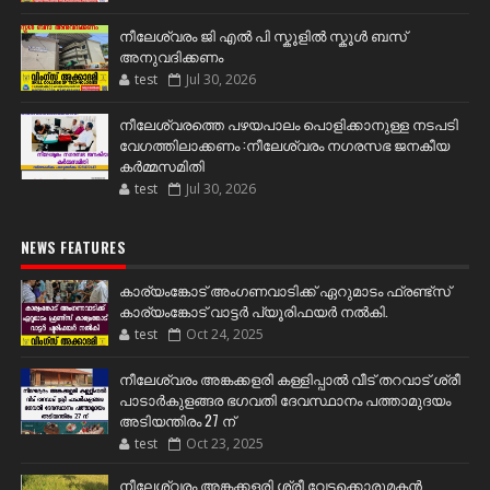
നീലേശ്വരം ജി എൽ പി സ്കൂളിൽ സ്കൂൾ ബസ്
അനുവദിക്കണം
test
Jul 30, 2026
നീലേശ്വരത്തെ പഴയപാലം പൊളിക്കാനുള്ള നടപടി
വേഗത്തിലാക്കണം :നീലേശ്വരം നഗരസഭ ജനകീയ
കർമ്മസമിതി
test
Jul 30, 2026
NEWS FEATURES
കാര്യംങ്കോട് അംഗണവാടിക്ക് ഏറുമാടം ഫ്രണ്ട്സ്
കാര്യംങ്കോട് വാട്ടർ പ്യൂരിഫയർ നൽകി.
test
Oct 24, 2025
നീലേശ്വരം അങ്കക്കളരി കള്ളിപ്പാൽ വീട് തറവാട് ശ്രീ
പാടാർകുളങ്ങര ഭഗവതി ദേവസ്ഥാനം പത്താമുദയം
അടിയന്തിരം 27 ന്
test
Oct 23, 2025
നീലേശ്വരം അങ്കക്കളരി ശ്രീ വേട്ടക്കൊരുമകൻ