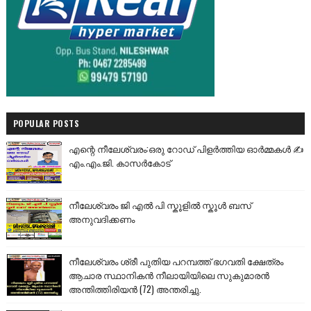
POPULAR POSTS
എന്റെ നീലേശ്വരം:ഒരു റോഡ് പിളർത്തിയ ഓർമ്മകൾ ✍️
എം.എം.ജി. കാസർകോട്
നീലേശ്വരം ജി എൽ പി സ്കൂളിൽ സ്കൂൾ ബസ്
അനുവദിക്കണം
നീലേശ്വരം ശ്രീ പുതിയ പറമ്പത്ത് ഭഗവതി ക്ഷേത്രം
ആചാര സ്ഥാനികൻ നീലായിയിലെ സുകുമാരൻ
അന്തിത്തിരിയൻ (72) അന്തരിച്ചു.