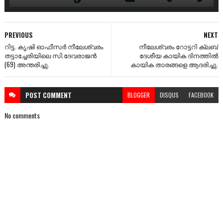
PREVIOUS
NEXT
റിട്ട. കൃഷി ഓഫീസർ നീലേശ്വരം
നീലേശ്വരം റോട്ടറി ക്ലബ്
തട്ടാച്ചേരിയിലെ സി.ദേവരാജൻ
ദേശീയ കായിക ദിനത്തിൽ
(69) അന്തരിച്ചു.
കായിക താരങ്ങളെ ആദരിച്ചു.
POST
COMMENT
BLOGGER
DISQUS
FACEBOOK
No comments