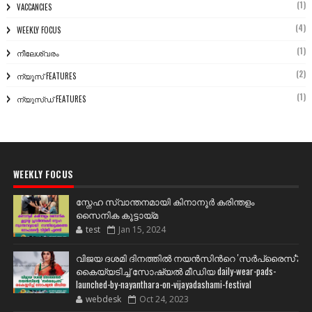
(1)
VACCANCIES
(4)
WEEKLY FOCUS
(1)
നീലേശ്വരം
(2)
ന്യൂസ് FEATURES
(1)
ന്യൂസ്ഡ് FEATURES
WEEKLY FOCUS
സ്നേഹ സ്വാന്തനമായി കിനാനൂർ കരിന്തളം
സൈനിക കൂട്ടായ്മ
test
Jan 15, 2024
വിജയ ദശമി ദിനത്തില്‍ നയന്‍സിന്‍റെ 'സര്‍പ്രൈസ്';
കൈയ്യടിച്ച് സോഷ്യല്‍ മീഡിയ daily-wear-pads-
launched-by-nayanthara-on-vijayadashami-festival
webdesk
Oct 24, 2023