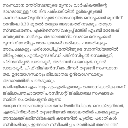
സംസ്ഥാന മന്ത്രിസഭയുടെ മൂന്നാം വാര്‍ഷികത്തിന്റെ
ഭാഗമായുള്ള 100 ദിന പരിപാടിയില്‍ ഉള്‍പ്പെടുത്തി
കാസര്‍കോട് മുനിസിപ്പല്‍ ടൗണ്‍ഹാളില്‍ സെപ്തംബര്‍ മൂന്നിന്
രാവിലെ 8.30 മുതല്‍ തദ്ദേശ അദാലത്ത് നടക്കും. തദ്ദേശ
സ്വയംഭരണം, എക്‌സൈസ് വകുപ്പ് മന്ത്രി എം.ബി.രാജേഷ്
നേതൃത്വം നല്‍കും. അദാലത്ത് ദിവസമായ സെപ്തംബര്‍
മൂന്നിന് നേരിട്ടും അപേക്ഷകള്‍ നൽകാം. പരാതികളും
അപേക്ഷകളും പരിശോധിച്ച് മന്ത്രിയുടെ സാന്നിധ്യത്തില്‍
തീര്‍പ്പാക്കും. എല്‍.എസ്.ജി.ഡി പ്രിന്‍സിപ്പല്‍ സെക്രട്ടറി,
പ്രിന്‍സിപ്പല്‍ ഡയറക്ടര്‍, അര്‍ബന്‍ ഡയറക്ടര്‍, റൂറല്‍
ഡയറക്ടര്‍, ചീഫ് വിജിലന്‍സ് ഓഫീസര്‍ തുടങ്ങി സംസ്ഥാന
തല ഉദ്യോഗസ്ഥരും ജില്ലാതല ഉദ്യോഗസ്ഥരും
അദാലത്തില്‍ പങ്കെടുക്കും.
ജില്ലയിലെ എംപിയും എംഎല്‍എമാരും രക്ഷാധികാരികളാണ്.
ജില്ലാപഞ്ചായത്ത് പ്രസിഡന്റ് ജില്ലാതല സംഘാടക
സമിതി ചെയർപേഴ്സൺ ആണ്.
തദ്ദേശ സ്ഥാപനങ്ങളിലെ ജനപ്രതിനിധികള്‍, സെക്രട്ടറിമാര്‍,
എഞ്ചിനീയര്‍മാര്‍ തുടങ്ങിയവര്‍ അദാലത്തില്‍ പങ്കെടുക്കും.
അദാലത്ത് രജിസ്‌ട്രേഷന്‍ കൗണ്ടറില്‍ പുതിയ പരാതികള്‍
സ്വീകരിക്കും. ഇങ്ങനെ സ്വീകരിച്ച പരാതികള്‍ അദാലത്ത്