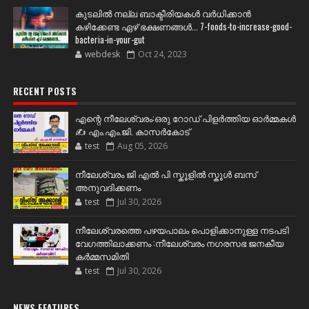
കുടലിൽ നല്ല ബാക്ടീരിയകൾ വര്‍ധിക്കാന്‍
കഴിക്കേണ്ട ഏഴ് ഭക്ഷണങ്ങള്‍... 7-foods-to-increase-good-
bacteria-in-your-gut
webdesk
Oct 24, 2023
RECENT POSTS
എന്റെ നീലേശ്വരം:ഒരു റോഡ് പിളർത്തിയ ഓർമ്മകൾ
✍️ എം.എം.ജി. കാസർകോട്
test
Aug 05, 2026
നീലേശ്വരം ജി എൽ പി സ്കൂളിൽ സ്കൂൾ ബസ്
അനുവദിക്കണം
test
Jul 30, 2026
നീലേശ്വരത്തെ പഴയപാലം പൊളിക്കാനുള്ള നടപടി
വേഗത്തിലാക്കണം :നീലേശ്വരം നഗരസഭ ജനകീയ
കർമ്മസമിതി
test
Jul 30, 2026
NEWS FEATURES