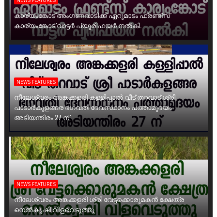
കാര്യംങ്കോട് അംഗണവാടിക്ക് ഏറുമാടം ഫ്രണ്ട്സ്
കാര്യംങ്കോട് വാട്ടർ പ്യൂരിഫയർ നൽകി.
NEWS FEATURES
നീലേശ്വരം അങ്കക്കളരി കള്ളിപ്പാൽ വീട് തറവാട് ശ്രീ
പാടാർകുളങ്ങര ഭഗവതി ദേവസ്ഥാനം പത്താമുദയം
അടിയന്തിരം 27 ന്
NEWS FEATURES
നീലേശ്വരം അങ്കക്കളരി ശ്രീ വേട്ടക്കൊരുമകൻ ക്ഷേത്ര
നെൽകൃഷി വിളവെടുത്തു