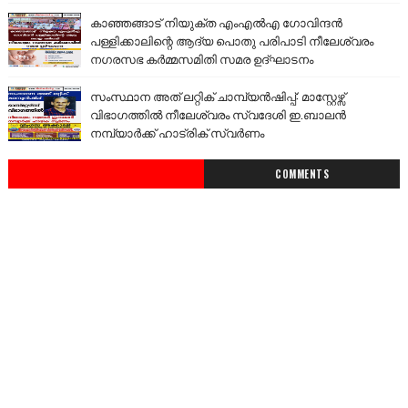
കാഞ്ഞങ്ങാട് നിയുക്ത എംഎൽഎ ഗോവിന്ദൻ
പള്ളിക്കാലിന്റെ ആദ്യ പൊതു പരിപാടി നീലേശ്വരം
നഗരസഭ കർമ്മസമിതി സമര ഉദ്ഘാടനം
സംസ്ഥാന അത് ലറ്റിക് ചാമ്പ്യൻഷിപ്പ്: മാസ്റ്റേഴ്സ്
വിഭാഗത്തിൽ നീലേശ്വരം സ്വദേശി ഇ.ബാലൻ
നമ്പ്യാർക്ക് ഹാട്രിക് സ്വർണം
COMMENTS