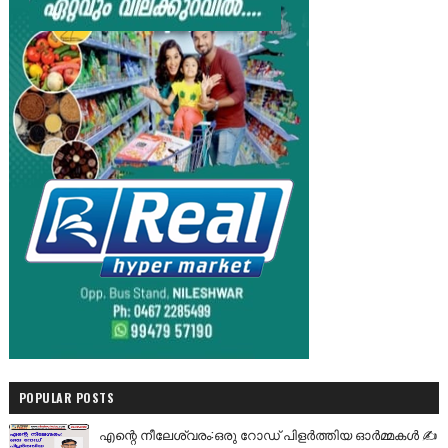
POPULAR POSTS
എന്റെ നീലേശ്വരം:ഒരു റോഡ് പിളർത്തിയ ഓർമ്മകൾ ✍️