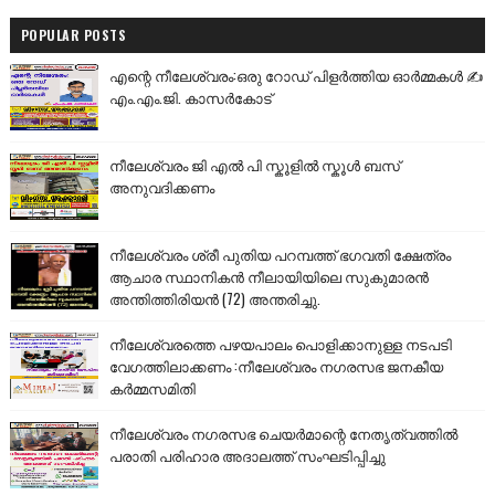
POPULAR POSTS
എന്റെ നീലേശ്വരം:ഒരു റോഡ് പിളർത്തിയ ഓർമ്മകൾ ✍️
എം.എം.ജി. കാസർകോട്
നീലേശ്വരം ജി എൽ പി സ്കൂളിൽ സ്കൂൾ ബസ്
അനുവദിക്കണം
നീലേശ്വരം ശ്രീ പുതിയ പറമ്പത്ത് ഭഗവതി ക്ഷേത്രം
ആചാര സ്ഥാനികൻ നീലായിയിലെ സുകുമാരൻ
അന്തിത്തിരിയൻ (72) അന്തരിച്ചു.
നീലേശ്വരത്തെ പഴയപാലം പൊളിക്കാനുള്ള നടപടി
വേഗത്തിലാക്കണം :നീലേശ്വരം നഗരസഭ ജനകീയ
കർമ്മസമിതി
നീലേശ്വരം നഗരസഭ ചെയർമാന്റെ നേതൃത്വത്തിൽ
പരാതി പരിഹാര അദാലത്ത് സംഘടിപ്പിച്ചു