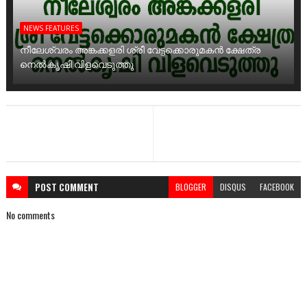
NEWS FEATURES
നീലേശ്വരം അങ്കക്കളരി ശ്രീ വേട്ടക്കൊരുമകൻ ക്ഷേത്ര
നെൽകൃഷി വിളവെടുത്തു
POST
COMMENT
BLOGGER
DISQUS
FACEBOOK
No comments