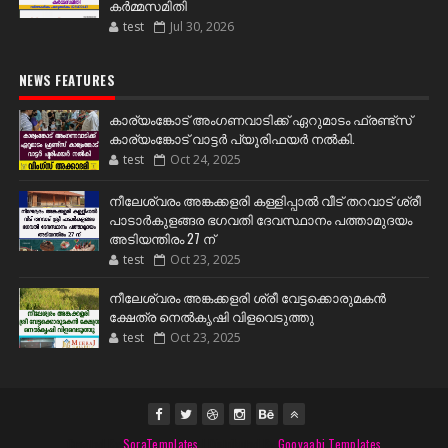
കർമ്മസമിതി
test
Jul 30, 2026
NEWS FEATURES
കാര്യംങ്കോട് അംഗണവാടിക്ക് ഏറുമാടം ഫ്രണ്ട്സ്
കാര്യംങ്കോട് വാട്ടർ പ്യൂരിഫയർ നൽകി.
test
Oct 24, 2025
നീലേശ്വരം അങ്കക്കളരി കള്ളിപ്പാൽ വീട് തറവാട് ശ്രീ
പാടാർകുളങ്ങര ഭഗവതി ദേവസ്ഥാനം പത്താമുദയം
അടിയന്തിരം 27 ന്
test
Oct 23, 2025
നീലേശ്വരം അങ്കക്കളരി ശ്രീ വേട്ടക്കൊരുമകൻ
ക്ഷേത്ര നെൽകൃഷി വിളവെടുത്തു
test
Oct 23, 2025
Created By
SoraTemplates
| Distributed By
Gooyaabi Templates