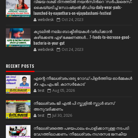
വിജയ ദശമി ദിനത്തില്‍ നയന്‍സിന്‍റെ 'സര്‍പ്രൈസ്';
കൈയ്യടിച്ച് സോഷ്യല്‍ മീഡിയ daily-wear-pads-
launched-by-nayanthara-on-vijayadashami-festival
webdesk
Oct 24, 2023
കുടലിൽ നല്ല ബാക്ടീരിയകൾ വര്‍ധിക്കാന്‍
കഴിക്കേണ്ട ഏഴ് ഭക്ഷണങ്ങള്‍... 7-foods-to-increase-good-
bacteria-in-your-gut
webdesk
Oct 24, 2023
RECENT POSTS
എന്റെ നീലേശ്വരം:ഒരു റോഡ് പിളർത്തിയ ഓർമ്മകൾ
✍️ എം.എം.ജി. കാസർകോട്
test
Aug 05, 2026
നീലേശ്വരം ജി എൽ പി സ്കൂളിൽ സ്കൂൾ ബസ്
അനുവദിക്കണം
test
Jul 30, 2026
നീലേശ്വരത്തെ പഴയപാലം പൊളിക്കാനുള്ള നടപടി
വേഗത്തിലാക്കണം :നീലേശ്വരം നഗരസഭ ജനകീയ