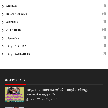
(11)
SPOTNEWS
(4)
TODAYS PROGRAMS
(1)
VACCANCIES
(4)
WEEKLY FOCUS
(1)
നീലേശ്വരം
(2)
ന്യൂസ് FEATURES
(1)
ന്യൂസ്ഡ് FEATURES
WEEKLY FOCUS
സ്നേഹ സ്വാന്തനമായി കിനാനൂർ കരിന്തളം
സൈനിക കൂട്ടായ്മ
test
Jan 15, 2024