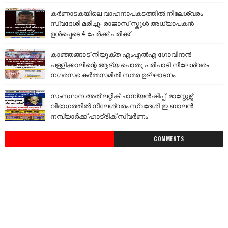
കർണാടകയിലെ വാഹനാപകടത്തിൽ നീലേശ്വരം
സ്വദേശി മരിച്ചു: രാജാസ് സ്കൂൾ അധ്യാപകൻ
ഉൾപ്പെടെ 4 പേർക്ക് പരിക്ക്
കാഞ്ഞങ്ങാട് നിയുക്ത എംഎൽഎ ഗോവിന്ദൻ
പള്ളിക്കാലിന്റെ ആദ്യ പൊതു പരിപാടി നീലേശ്വരം
നഗരസഭ കർമ്മസമിതി സമര ഉദ്ഘാടനം
സംസ്ഥാന അത് ലറ്റിക് ചാമ്പ്യൻഷിപ്പ്: മാസ്റ്റേഴ്സ്
വിഭാഗത്തിൽ നീലേശ്വരം സ്വദേശി ഇ.ബാലൻ
നമ്പ്യാർക്ക് ഹാട്രിക് സ്വർണം
COMMENTS