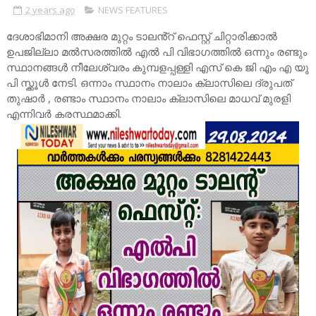
2 years ago
NEWS FEATURES
ദേശാഭിമാനി അക്ഷര മുറ്റം ടാലൻ്റ് ഫെസ്റ്റ് ചിറ്റാരിക്കാൽ
ഉപജില്ലാ മൽസരത്തിൽ എൽ പി വിഭാഗത്തിൽ ഒന്നും രണ്ടും
സ്ഥാനങ്ങൾ നീലേശ്വരം കുമ്പളപ്പള്ളി എസ് കെ ജി എം എ യു
പി സ്ക്കൂൾ നേടി. ഒന്നാം സ്ഥാനം നാലാം ക്ലാസിലെ ദ്രുപത്
തുഷാർ , രണ്ടാം സ്ഥാനം നാലാം ക്ലാസിലെ മാധവ് മുരളി
എന്നിവർ കരസ്ഥമാക്കി.