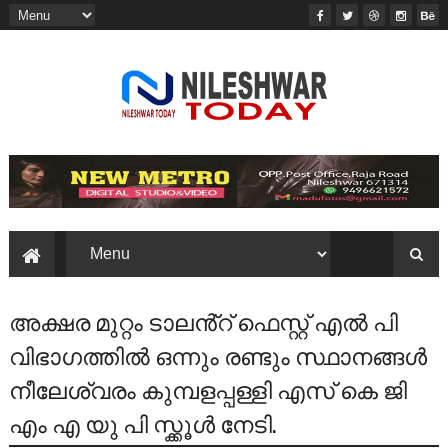
അക്ഷര മുറ്റം ടാലൻ്റ് ഫെസ്റ്റ് എൽ പി
വിഭാഗത്തിൽ ഒന്നും രണ്ടും സ്ഥാനങ്ങൾ
നീലേശ്വരം കുമ്പളപ്പള്ളി എസ് കെ ജി
എം എ യു പി സ്ക്കൂൾ നേടി.