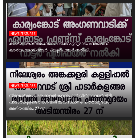
NEWS FEATURES
കാര്യംങ്കോട് അംഗണവാടിക്ക് ഏറുമാടം ഫ്രണ്ട്സ്
കാര്യംങ്കോട് വാട്ടർ പ്യൂരിഫയർ നൽകി.
NEWS FEATURES
നീലേശ്വരം അങ്കക്കളരി കള്ളിപ്പാൽ വീട് തറവാട് ശ്രീ
പാടാർകുളങ്ങര ഭഗവതി ദേവസ്ഥാനം പത്താമുദയം
അടിയന്തിരം 27 ന്