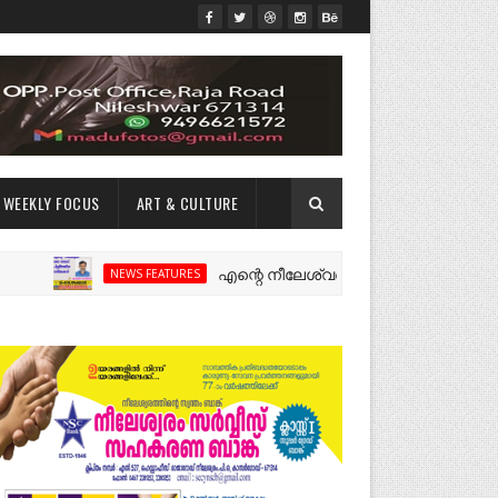
WEEKLY FOCUS
ART & CULTURE
എന്റെ നീലേശ്വരം:ഒരു റോഡ് പിളർത്തിയ ഓർ
NEWS FEATURES