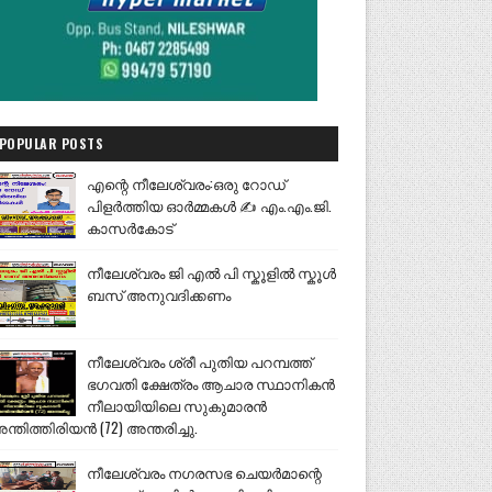
POPULAR POSTS
എന്റെ നീലേശ്വരം:ഒരു റോഡ്
പിളർത്തിയ ഓർമ്മകൾ ✍️ എം.എം.ജി.
കാസർകോട്
നീലേശ്വരം ജി എൽ പി സ്കൂളിൽ സ്കൂൾ
ബസ് അനുവദിക്കണം
നീലേശ്വരം ശ്രീ പുതിയ പറമ്പത്ത്
ഭഗവതി ക്ഷേത്രം ആചാര സ്ഥാനികൻ
നീലായിയിലെ സുകുമാരൻ
ന്തിത്തിരിയൻ (72) അന്തരിച്ചു.
നീലേശ്വരം നഗരസഭ ചെയർമാന്റെ