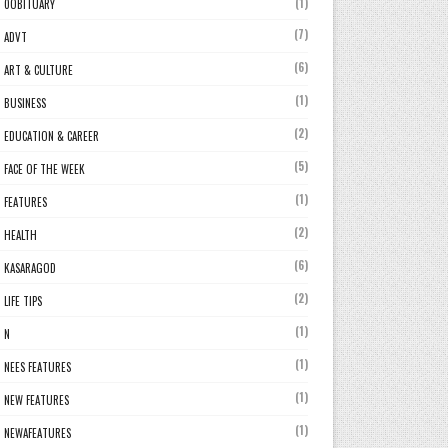
(1)
0OBITUARY
(7)
ADVT
(6)
ART & CULTURE
(1)
BUSINESS
(2)
EDUCATION & CAREER
(5)
FACE OF THE WEEK
(1)
FEATURES
(2)
HEALTH
(6)
KASARAGOD
(2)
LIFE TIPS
(1)
N
(1)
NEES FEATURES
(1)
NEW FEATURES
(1)
NEWAFEATURES