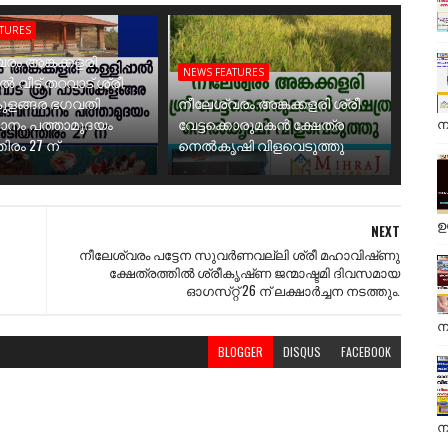
ATURES
രം അങ്കക്കളരി
NEWS FEATURES
ാൽ വീട് തറവാട് ശ്രീ
ുളങ്ങര ഭഗവതി
നീലേശ്വരം അങ്കക്കളരി ശ്രീ
ാനം പത്താമുദയം
വേട്ടക്കൊരുമകൻ ക്ഷേത്ര
ന
ിരം 27 ന്
നെൽകൃഷി വിളവെടുത്തു
ഉ
NEXT
നീലേശ്വരം പട്ടേന സുവര്‍ണവല്ലി ശ്രീ മഹാവിഷ്‌ണു
ക്ഷേത്രത്തില്‍ ശ്രീകൃഷ്‌ണ ജന്മാഷ്ടമി ദിവസമായ
ഓഗസ്‌റ്റ്‌ 26 ന്‌ ലക്ഷാര്‍ച്ചന നടത്തും.
ന
BLOGGER
DISQUS
FACEBOOK
ന