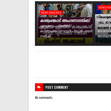
NEWS FE
NEWS FEATURES
നീലേശ്വ
കാര്യംങ്കോട് അംഗണവാടിക്ക്
കള്ളിപ്പ
ഏറുമാടം ഫ്രണ്ട്സ്
പാടാർക
കാര്യംങ്കോട് വാട്ടർ പ്യൂരിഫയർ
ദേവസ്ഥ
നൽകി.
അടിയന്ത
POST
COMMENT
No comments