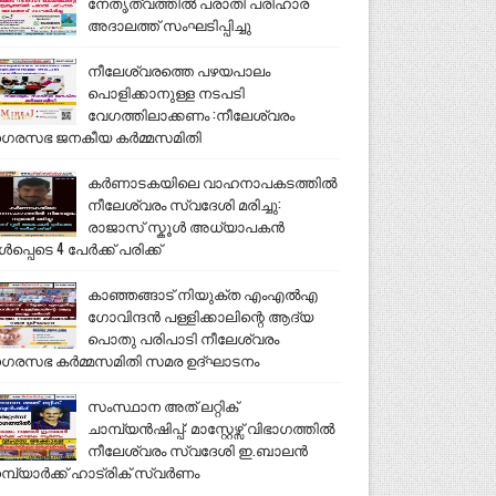
നേതൃത്വത്തിൽ പരാതി പരിഹാര
അദാലത്ത് സംഘടിപ്പിച്ചു
നീലേശ്വരത്തെ പഴയപാലം
പൊളിക്കാനുള്ള നടപടി
വേഗത്തിലാക്കണം :നീലേശ്വരം
ഗരസഭ ജനകീയ കർമ്മസമിതി
കർണാടകയിലെ വാഹനാപകടത്തിൽ
നീലേശ്വരം സ്വദേശി മരിച്ചു:
രാജാസ് സ്കൂൾ അധ്യാപകൻ
ൾപ്പെടെ 4 പേർക്ക് പരിക്ക്
കാഞ്ഞങ്ങാട് നിയുക്ത എംഎൽഎ
ഗോവിന്ദൻ പള്ളിക്കാലിന്റെ ആദ്യ
പൊതു പരിപാടി നീലേശ്വരം
ഗരസഭ കർമ്മസമിതി സമര ഉദ്ഘാടനം
സംസ്ഥാന അത് ലറ്റിക്
ചാമ്പ്യൻഷിപ്പ്: മാസ്റ്റേഴ്സ് വിഭാഗത്തിൽ
നീലേശ്വരം സ്വദേശി ഇ.ബാലൻ
മ്പ്യാർക്ക് ഹാട്രിക് സ്വർണം