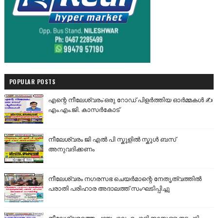
POPULAR POSTS
എന്റെ നീലേശ്വരം:ഒരു റോഡ് പിളർത്തിയ ഓർമ്മകൾ ✍️
എം.എം.ജി. കാസർകോട്
നീലേശ്വരം ജി എൽ പി സ്കൂളിൽ സ്കൂൾ ബസ്
അനുവദിക്കണം
നീലേശ്വരം നഗരസഭ ചെയർമാന്റെ നേതൃത്വത്തിൽ
പരാതി പരിഹാര അദാലത്ത് സംഘടിപ്പിച്ചു
നീലേശ്വരത്തെ പഴയപാലം പൊളിക്കാനുള്ള നടപടി