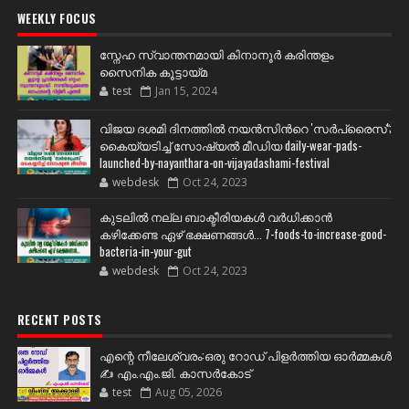
WEEKLY FOCUS
സ്നേഹ സ്വാന്തനമായി കിനാനൂർ കരിന്തളം
സൈനിക കൂട്ടായ്മ
test
Jan 15, 2024
വിജയ ദശമി ദിനത്തില്‍ നയന്‍സിന്‍റെ 'സര്‍പ്രൈസ്';
കൈയ്യടിച്ച് സോഷ്യല്‍ മീഡിയ daily-wear-pads-
launched-by-nayanthara-on-vijayadashami-festival
webdesk
Oct 24, 2023
കുടലിൽ നല്ല ബാക്ടീരിയകൾ വര്‍ധിക്കാന്‍
കഴിക്കേണ്ട ഏഴ് ഭക്ഷണങ്ങള്‍... 7-foods-to-increase-good-
bacteria-in-your-gut
webdesk
Oct 24, 2023
RECENT POSTS
എന്റെ നീലേശ്വരം:ഒരു റോഡ് പിളർത്തിയ ഓർമ്മകൾ
✍️ എം.എം.ജി. കാസർകോട്
test
Aug 05, 2026