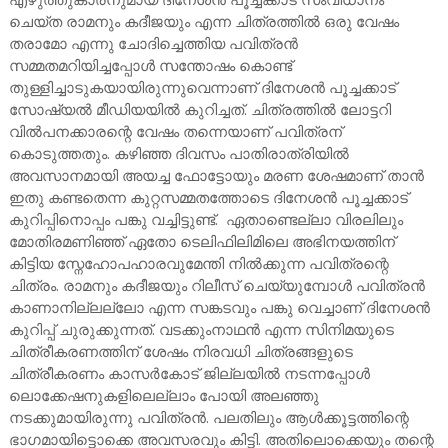
ചെയ്ത രാമനും കദീജയും എന്ന ചിത്രത്തിൽ ഒരു വേഷം
തരാമോ എന്നു ചോദിച്ചെത്തിയ പവിത്രൻ
സമ്മതമറിയിച്ചപ്പോൾ സന്തോഷം കൊണ്ട്
തുള്ളിച്ചാടുകയായിരുന്നുവെന്നാണ് ദിനേശൻ പൂച്ചക്കാട്
സോഷ്യൽ മീഡിയയിൽ കുറിച്ചത്. ചിത്രത്തിൽ ലോട്ടറി
വിൽപനക്കാരന്റെ വേഷം തന്നെയാണ് പവിത്രന്
കൊടുത്തതും. കഴിഞ്ഞ ദിവസം പാതിരാത്രിയിൽ
അവസാനമായി അയച്ച ഫോട്ടോയും മരണ ശേഷമാണ് താൻ
ഇതു കണ്ടതെന്ന കുറ്റസമ്മതത്തോടെ ദിനേശൻ പൂച്ചക്കാട്
കുറിപ്പിനൊപ്പം പങ്കു വച്ചിട്ടുണ്ട്. ഏതാണ്ടെല്ലാ വിരലിലും
മോതിരമണിഞ്ഞ് ഏതോ ടെലിഫിലിമിലെ അഭിനയത്തിന്
കിട്ടിയ സ്നേഹോപഹാരവുമേന്തി നിൽക്കുന്ന പവിത്രന്റെ
ചിത്രം. രാമനും കദീജയും റിലീസ് ചെയ്യുമ്പോൾ പവിത്രൻ
കാണാനില്ലല്ലോ എന്ന സങ്കടവും പങ്കു വെച്ചാണ് ദിനേശൻ
കുറിപ്പ് ചുരുക്കുന്നത്. വടക്കുംനാഥൻ എന്ന സിനിമയുടെ
ചിത്രീകരണത്തിന് ശേഷം നിരവധി ചിത്രങ്ങളുടെ
ചിത്രീകരണം കാസർകോട് ജില്ലയിൽ നടന്നപ്പോൾ
ലൊക്കേഷനുകളിലെല്ലാം പോയി അലഞ്ഞു
നടക്കുമായിരുന്നു പവിത്രൻ. പലതിലും ആൾക്കൂട്ടത്തിന്റെ
ഭാഗമായിട്ടൊക്കെ അവസരവും കിട്ടി. അതിലൊക്കെയും തന്റെ