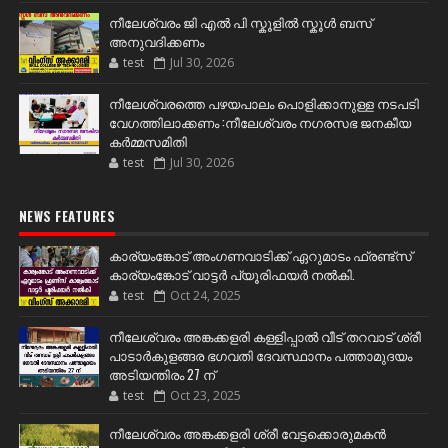
നീലേശ്വരം ജി എൽ പി സ്കൂളിൽ സ്കൂൾ ബസ്
അനുവദിക്കണം
test
Jul 30, 2026
നീലേശ്വരത്തെ പഴയപാലം പൊളിക്കാനുള്ള നടപടി
വേഗത്തിലാക്കണം :നീലേശ്വരം നഗരസഭ ജനകീയ
കർമ്മസമിതി
test
Jul 30, 2026
NEWS FEATURES
കാര്യംങ്കോട് അംഗണവാടിക്ക് ഏറുമാടം ഫ്രണ്ട്സ്
കാര്യംങ്കോട് വാട്ടർ പ്യൂരിഫയർ നൽകി.
test
Oct 24, 2025
നീലേശ്വരം അങ്കക്കളരി കള്ളിപ്പാൽ വീട് തറവാട് ശ്രീ
പാടാർകുളങ്ങര ഭഗവതി ദേവസ്ഥാനം പത്താമുദയം
അടിയന്തിരം 27 ന്
test
Oct 23, 2025
നീലേശ്വരം അങ്കക്കളരി ശ്രീ വേട്ടക്കൊരുമകൻ