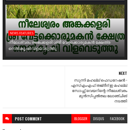
NEWS FEATURES
നീലേശ്വരം അങ്കക്കളരി ശ്രീ വേട്ടക്കൊരുമകൻ ക്ഷേത്ര
നെൽകൃഷി വിളവെടുത്തു
NEXT
സുന്നി മഹല്ല് ഫെഡറേഷൻ -
എസ്എംഎഫ് തജ്ദീദ് ഇ മഹല്ല്
സോഫ്റ്റ് വെയറിന്റെ നീലേശ്വരം
മുൻസിപ്പൽതല ലോഞ്ചിങ്
നടത്തി
POST
COMMENT
BLOGGER
DISQUS
FACEBOOK