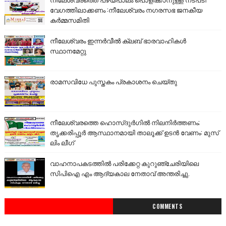
വേഗത്തിലാക്കണം :നീലേശ്വരം നഗരസഭ ജനകീയ
കർമ്മസമിതി
നീലേശ്വരം ഇന്നർവീൽ ക്ലബ് ഭാരവാഹികൾ
സ്ഥാനമേറ്റു
രാമസവിധേ പുസ്തകം പ്രകാശനം ചെയ്തു
നീലേശ്വരത്തെ ഹൊസ്ദുർഗിൽ നിലനിർത്തണം;
തൃക്കരിപ്പൂർ ആസ്ഥാനമായി താലൂക്ക് ഉടൻ വേണം: മുസ്
ലിം ലീഗ്
വാഹനാപകടത്തിൽ പരിക്കേറ്റ കുറുഞ്ചേരിയിലെ
സിപിഐ എം ആദ്യകാല നേതാവ് അന്തരിച്ചു.
COMMENTS