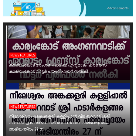
NEWS FEATURES
കാര്യംങ്കോട് അംഗണവാടിക്ക് ഏറുമാടം ഫ്രണ്ട്സ്
കാര്യംങ്കോട് വാട്ടർ പ്യൂരിഫയർ നൽകി.
NEWS FEATURES
നീലേശ്വരം അങ്കക്കളരി കള്ളിപ്പാൽ വീട് തറവാട് ശ്രീ
പാടാർകുളങ്ങര ഭഗവതി ദേവസ്ഥാനം പത്താമുദയം
അടിയന്തിരം 27 ന്