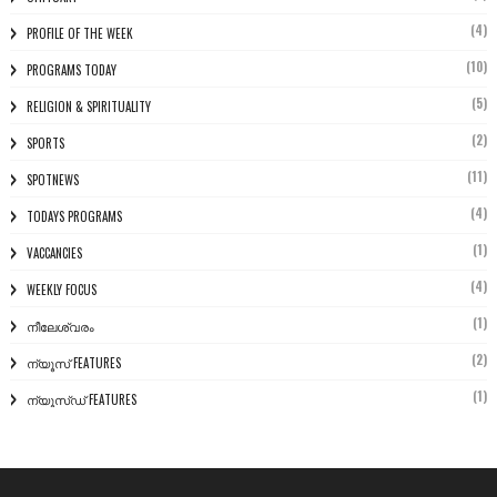
(4)
PROFILE OF THE WEEK
(10)
PROGRAMS TODAY
(5)
RELIGION & SPIRITUALITY
(2)
SPORTS
(11)
SPOTNEWS
(4)
TODAYS PROGRAMS
(1)
VACCANCIES
(4)
WEEKLY FOCUS
(1)
നീലേശ്വരം
(2)
ന്യൂസ് FEATURES
(1)
ന്യൂസ്ഡ് FEATURES