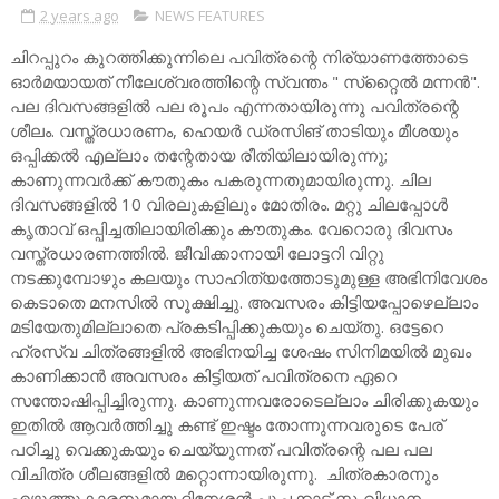
2 years ago
NEWS FEATURES
ചിറപ്പുറം കുറത്തിക്കുന്നിലെ പവിത്രന്റെ നിര്യാണത്തോടെ
ഓർമയായത് നീലേശ്വരത്തിന്റെ സ്വന്തം " സ്‌റ്റൈൽ മന്നൻ".
പല ദിവസങ്ങളിൽ പല രൂപം എന്നതായിരുന്നു പവിത്രന്റെ
ശീലം. വസ്ത്രധാരണം, ഹെയർ ഡ്രസിങ് താടിയും മീശയും
ഒപ്പിക്കൽ എല്ലാം തന്റേതായ രീതിയിലായിരുന്നു;
കാണുന്നവർക്ക് കൗതുകം പകരുന്നതുമായിരുന്നു. ചില
ദിവസങ്ങളിൽ 10 വിരലുകളിലും മോതിരം. മറ്റു ചിലപ്പോൾ
കൃതാവ് ഒപ്പിച്ചതിലായിരിക്കും കൗതുകം. വേറൊരു ദിവസം
വസ്ത്രധാരണത്തിൽ. ജീവിക്കാനായി ലോട്ടറി വിറ്റു
നടക്കുമ്പോഴും കലയും സാഹിത്യത്തോടുമുള്ള അഭിനിവേശം
കെടാതെ മനസിൽ സൂക്ഷിച്ചു. അവസരം കിട്ടിയപ്പോഴെല്ലാം
മടിയേതുമില്ലാതെ പ്രകടിപ്പിക്കുകയും ചെയ്തു. ഒട്ടേറെ
ഹ്രസ്വ ചിത്രങ്ങളിൽ അഭിനയിച്ച ശേഷം സിനിമയിൽ മുഖം
കാണിക്കാൻ അവസരം കിട്ടിയത് പവിത്രനെ ഏറെ
സന്തോഷിപ്പിച്ചിരുന്നു. കാണുന്നവരോടെല്ലാം ചിരിക്കുകയും
ഇതിൽ ആവർത്തിച്ചു കണ്ട് ഇഷ്ടം തോന്നുന്നവരുടെ പേര്
പഠിച്ചു വെക്കുകയും ചെയ്യുന്നത് പവിത്രന്റെ പല പല
വിചിത്ര ശീലങ്ങളിൽ മറ്റൊന്നായിരുന്നു. ചിത്രകാരനും
എഴുത്തുകാരനുമായ ദിനേശൻ പൂച്ചക്കാട് സംവിധാനം