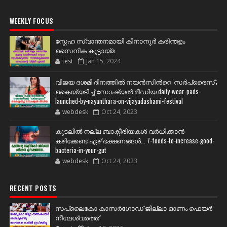
WEEKLY FOCUS
സ്നേഹ സ്വാന്തനമായി കിനാനൂർ കരിന്തളം
സൈനിക കൂട്ടായ്മ
test
Jan 15, 2024
വിജയ ദശമി ദിനത്തില്‍ നയന്‍സിന്‍റെ 'സര്‍പ്രൈസ്';
കൈയ്യടിച്ച് സോഷ്യല്‍ മീഡിയ daily-wear-pads-
launched-by-nayanthara-on-vijayadashami-festival
webdesk
Oct 24, 2023
കുടലിൽ നല്ല ബാക്ടീരിയകൾ വര്‍ധിക്കാന്‍
കഴിക്കേണ്ട ഏഴ് ഭക്ഷണങ്ങള്‍... 7-foods-to-increase-good-
bacteria-in-your-gut
webdesk
Oct 24, 2023
RECENT POSTS
സപ്ലൈകോ കാസർഗോഡ് ജില്ലാ ഓണം ഫെയർ
നീലേശ്വരത്ത്