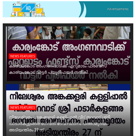
NEWS FEATURES
കാര്യംങ്കോട് അംഗണവാടിക്ക് ഏറുമാടം ഫ്രണ്ട്സ്
കാര്യംങ്കോട് വാട്ടർ പ്യൂരിഫയർ നൽകി.
NEWS FEATURES
നീലേശ്വരം അങ്കക്കളരി കള്ളിപ്പാൽ വീട് തറവാട് ശ്രീ
പാടാർകുളങ്ങര ഭഗവതി ദേവസ്ഥാനം പത്താമുദയം
അടിയന്തിരം 27 ന്