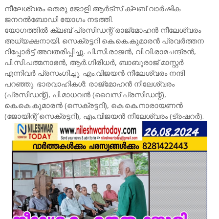
നീലേശ്വരം തെരു ജോളി ആര്‍ട്‌സ്‌ ക്ലബ്‌ വാര്‍ഷിക
ജനറല്‍ബോഡി യോഗം നടത്തി.
യോഗത്തില്‍ ക്ലബ്‌ പ്രസിഡന്റ്‌ രാജ്‌മോഹന്‍ നീലേശ്വരം
അധ്യക്ഷനായി. സെക്രട്ടറി കെ.കെ.കുമാരന്‍ പ്രവര്‍ത്തന
റിപ്പോര്‍ട്ട്‌ അവതരിപ്പിച്ചു. പി.സി.രാജന്‍, വി.വി.രാമചന്ദ്രന്‍,
പി.സി.പത്മനാഭന്‍, ആര്‍.ഗിരിധര്‍, ബാബുരാജ്‌ മാസ്റ്റര്‍
എന്നിവര്‍ പ്രസംഗിച്ചു. എം.വിജയന്‍ നീലേശ്വരം നന്ദി
പറഞ്ഞു. ഭാരവാഹികള്‍: രാജ്‌മോഹന്‍ നീലേശ്വരം
(പ്രസിഡന്റ്‌), പി.മാധവന്‍ (വൈസ്‌ പ്രസിഡന്റ്‌),
കെ.കെ.കുമാരന്‍ (സെക്രട്ടറി), കെ.കെ.നാരായണന്‍
(ജോയിന്റ്‌ സെക്രട്ടറി), എം.വിജയന്‍ നീലേശ്വരം (ട്രഷറര്‍).