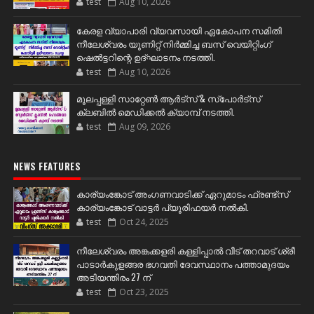
test
Aug 10, 2026
കേരള വ്യാപാരി വ്യവസായി ഏകോപന സമിതി
നീലേശ്വരം യൂണിറ്റ് നിർമ്മിച്ച ബസ് വെയിറ്റിംഗ്
ഷെൽട്ടറിന്റെ ഉദ്ഘാടനം നടത്തി.
test
Aug 10, 2026
മൂലപ്പള്ളി സാറ്റേൺ ആർട്സ് & സ്പോർട്സ്
ക്ലബിൽ മെഡിക്കൽ ക്യാമ്പ് നടത്തി.
test
Aug 09, 2026
NEWS FEATURES
കാര്യംങ്കോട് അംഗണവാടിക്ക് ഏറുമാടം ഫ്രണ്ട്സ്
കാര്യംങ്കോട് വാട്ടർ പ്യൂരിഫയർ നൽകി.
test
Oct 24, 2025
നീലേശ്വരം അങ്കക്കളരി കള്ളിപ്പാൽ വീട് തറവാട് ശ്രീ
പാടാർകുളങ്ങര ഭഗവതി ദേവസ്ഥാനം പത്താമുദയം
അടിയന്തിരം 27 ന്
test
Oct 23, 2025