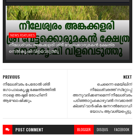
NEWS FEATURES
നീലേശ്വരം അങ്കക്കളരി ശ്രീ വേട്ടക്കൊരുമകൻ ക്ഷേത്ര
നെൽകൃഷി വിളവെടുത്തു
PREVIOUS
NEXT
നീലേശ്വരം പേരോൽ ശ്രീ
ചെന്നൈ മെയിലിന്
ഗോപാലകൃഷ്ണ ക്ഷേത്രത്തിൽ
നീലേശ്വരത്ത് സ്‌റ്റോപ്പ്
നാളെ അഷ്ടമി രോഹിണി
അനുവദിക്കണമെന്ന് നീലേശ്വരം
ആഘോഷിക്കും.
പടിഞ്ഞാറ്റംകൊഴുവൽ നവഭാരത്
ക്ലബ് വാർഷിക ജനറൽബോഡി
യോഗം ആവശ്യപ്പെട്ടു.
POST
COMMENT
BLOGGER
DISQUS
FACEBOOK