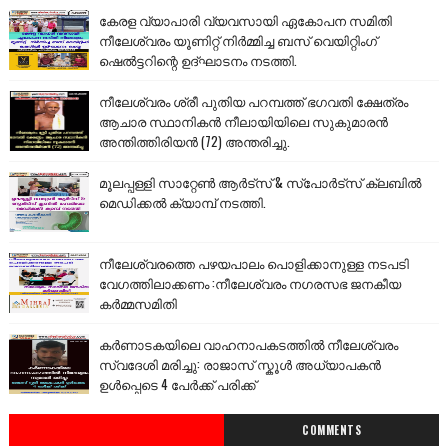
കേരള വ്യാപാരി വ്യവസായി ഏകോപന സമിതി
നീലേശ്വരം യൂണിറ്റ് നിർമ്മിച്ച ബസ് വെയിറ്റിംഗ്
ഷെൽട്ടറിന്റെ ഉദ്ഘാടനം നടത്തി.
നീലേശ്വരം ശ്രീ പുതിയ പറമ്പത്ത് ഭഗവതി ക്ഷേത്രം
ആചാര സ്ഥാനികൻ നീലായിയിലെ സുകുമാരൻ
അന്തിത്തിരിയൻ (72) അന്തരിച്ചു.
മൂലപ്പള്ളി സാറ്റേൺ ആർട്സ് & സ്പോർട്സ് ക്ലബിൽ
മെഡിക്കൽ ക്യാമ്പ് നടത്തി.
നീലേശ്വരത്തെ പഴയപാലം പൊളിക്കാനുള്ള നടപടി
വേഗത്തിലാക്കണം :നീലേശ്വരം നഗരസഭ ജനകീയ
കർമ്മസമിതി
കർണാടകയിലെ വാഹനാപകടത്തിൽ നീലേശ്വരം
സ്വദേശി മരിച്ചു: രാജാസ് സ്കൂൾ അധ്യാപകൻ
ഉൾപ്പെടെ 4 പേർക്ക് പരിക്ക്
COMMENTS