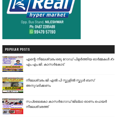
POPULAR POSTS
എന്റെ നീലേശ്വരം:ഒരു റോഡ് പിളർത്തിയ ഓർമ്മകൾ ✍️
എം.എം.ജി. കാസർകോട്
നീലേശ്വരം ജി എൽ പി സ്കൂളിൽ സ്കൂൾ ബസ്
അനുവദിക്കണം
സപ്ലൈകോ കാസർഗോഡ് ജില്ലാ ഓണം ഫെയർ
നീലേശ്വരത്ത്