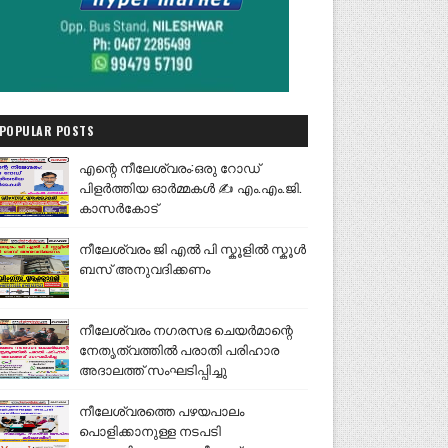
POPULAR POSTS
എന്റെ നീലേശ്വരം:ഒരു റോഡ്
പിളർത്തിയ ഓർമ്മകൾ ✍️ എം.എം.ജി.
കാസർകോട്
നീലേശ്വരം ജി എൽ പി സ്കൂളിൽ സ്കൂൾ
ബസ് അനുവദിക്കണം
നീലേശ്വരം നഗരസഭ ചെയർമാന്റെ
നേതൃത്വത്തിൽ പരാതി പരിഹാര
അദാലത്ത് സംഘടിപ്പിച്ചു
നീലേശ്വരത്തെ പഴയപാലം
പൊളിക്കാനുള്ള നടപടി