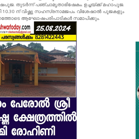
ഉഷപൂജ. തുടർന്ന് പഞ്ചാമൃതാഭിഷേകം. ഉച്ചയ്ക്ക് മഹാപൂജ.
രി 10.30 ന് വിഷ്ണു സഹസ്രനാമജപം. വിശേഷാൽ പൂജകളും
പ്പണത്തോടെ ആഘോഷപരിപാടികൾ സമാപിക്കും.