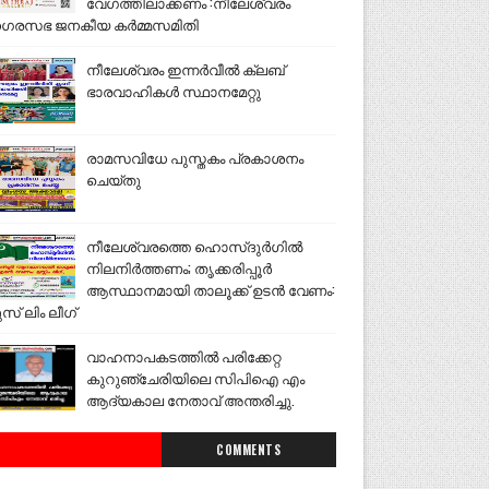
വേഗത്തിലാക്കണം :നീലേശ്വരം
ഗരസഭ ജനകീയ കർമ്മസമിതി
നീലേശ്വരം ഇന്നർവീൽ ക്ലബ്
ഭാരവാഹികൾ സ്ഥാനമേറ്റു
രാമസവിധേ പുസ്തകം പ്രകാശനം
ചെയ്തു
നീലേശ്വരത്തെ ഹൊസ്ദുർഗിൽ
നിലനിർത്തണം; തൃക്കരിപ്പൂർ
ആസ്ഥാനമായി താലൂക്ക് ഉടൻ വേണം:
ുസ് ലിം ലീഗ്
വാഹനാപകടത്തിൽ പരിക്കേറ്റ
കുറുഞ്ചേരിയിലെ സിപിഐ എം
ആദ്യകാല നേതാവ് അന്തരിച്ചു.
COMMENTS