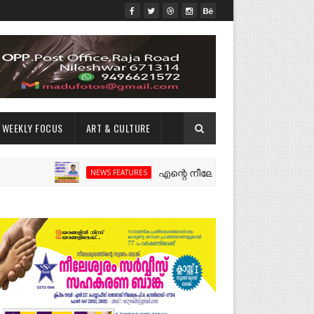
WEEKLY FOCUS
ART & CULTURE
എന്റെ നീലേശ്വരം:ഒരു റോഡ് പിളർത്തിയ
NEWS FEATURES