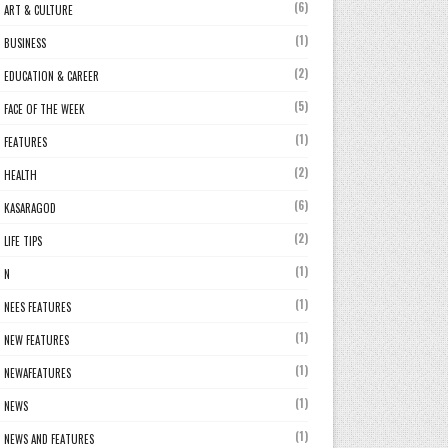
(6)
ART & CULTURE
(1)
BUSINESS
(2)
EDUCATION & CAREER
(5)
FACE OF THE WEEK
(1)
FEATURES
(2)
HEALTH
(6)
KASARAGOD
(2)
LIFE TIPS
(1)
N
(1)
NEES FEATURES
(1)
NEW FEATURES
(1)
NEWAFEATURES
(1)
NEWS
(1)
NEWS AND FEATURES