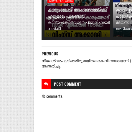
NEWS FEATURES
നീലേശ്വ
കാര്യംങ്കോട് അംഗണവാടിക്ക്
കള്ളിപ്പ
ഏറുമാടം ഫ്രണ്ട്സ്
പാടാർക
കാര്യംങ്കോട് വാട്ടർ പ്യൂരിഫയർ
ദേവസ്ഥ
നൽകി.
അടിയന്ത
PREVIOUS
നീലേശ്വരം കടിഞ്ഞിമൂലയിലെ കെ.വി.നാരായണി (7
അന്തരിച്ചു.
POST
COMMENT
No comments