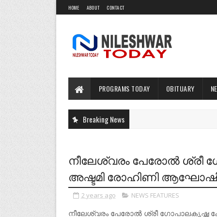
HOME
ABOUT
CONTACT
PROGRAMS TODAY
OBITUARY
N
Breaking News
നീലേശ്വരം പേരോൽ ശ്രീ ഗ
അഷ്ടമി രോഹിണി ആഘോഷിക്
2 years ago
NEWS FEATURES
നീലേശ്വരം പേരോൽ ശ്രീ ഗോപാലകൃഷ്ണ ക