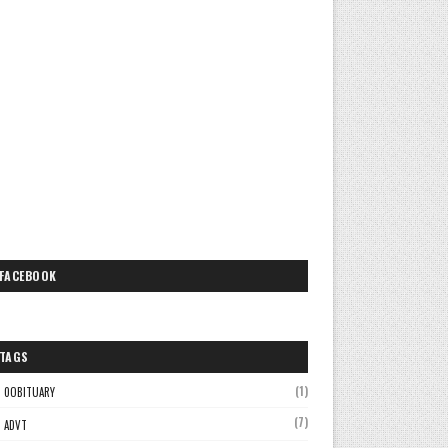
FACEBOOK
TAGS
(1)
0OBITUARY
(7)
ADVT