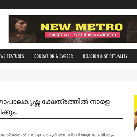
EWS FEATURES
EDUCATION & CAREER
RELIGION & SPIRITUALITY
ോപാലകൃഷ്ണ ക്ഷേത്രത്തിൽ നാളെ
കും.
്ഷേത്രത്തിൽ നാളെ അഷ്ടമി രോഹിണി ആഘോഷിക്കും.