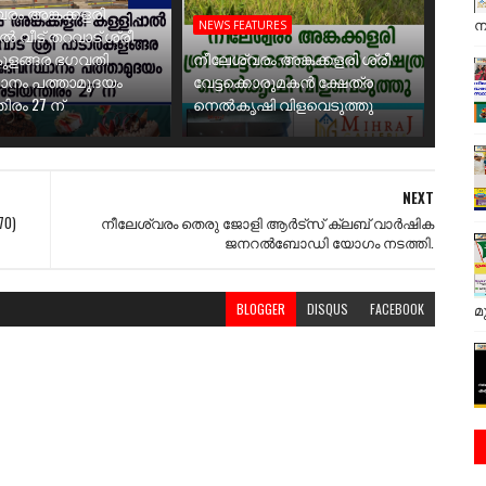
രം അങ്കക്കളരി
ന
NEWS FEATURES
ാൽ വീട് തറവാട് ശ്രീ
ുളങ്ങര ഭഗവതി
നീലേശ്വരം അങ്കക്കളരി ശ്രീ
ാനം പത്താമുദയം
വേട്ടക്കൊരുമകൻ ക്ഷേത്ര
ിരം 27 ന്
നെൽകൃഷി വിളവെടുത്തു
NEXT
0)
നീലേശ്വരം തെരു ജോളി ആര്‍ട്‌സ്‌ ക്ലബ്‌ വാര്‍ഷിക
ജനറല്‍ബോഡി യോഗം നടത്തി.
മ
BLOGGER
DISQUS
FACEBOOK