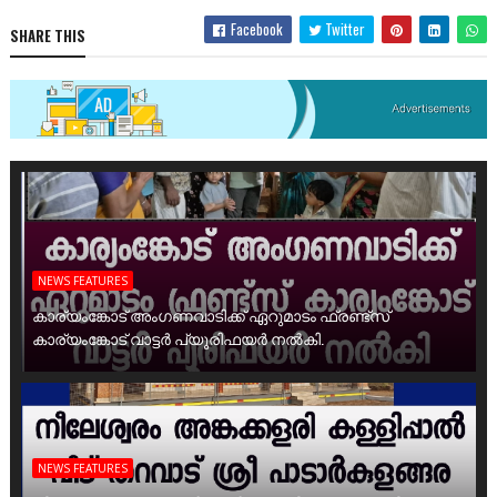
Facebook
Twitter
SHARE THIS
NEWS FEATURES
കാര്യംങ്കോട് അംഗണവാടിക്ക് ഏറുമാടം ഫ്രണ്ട്സ്
കാര്യംങ്കോട് വാട്ടർ പ്യൂരിഫയർ നൽകി.
NEWS FEATURES