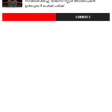
സ്വദേശി മരിച്ചു: രാജാസ് സ്കൂൾ അധ്യാപകൻ
ഉൾപ്പെടെ 4 പേർക്ക് പരിക്ക്
COMMENTS