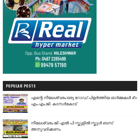
POPULAR POSTS
എന്റെ നീലേശ്വരം:ഒരു റോഡ് പിളർത്തിയ ഓർമ്മകൾ ✍️
എം.എം.ജി. കാസർകോട്
നീലേശ്വരം ജി എൽ പി സ്കൂളിൽ സ്കൂൾ ബസ്
അനുവദിക്കണം