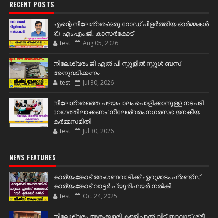
RECENT POSTS
എന്റെ നീലേശ്വരം:ഒരു റോഡ് പിളർത്തിയ ഓർമ്മകൾ
✍️ എം.എം.ജി. കാസർകോട്
test
Aug 05, 2026
നീലേശ്വരം ജി എൽ പി സ്കൂളിൽ സ്കൂൾ ബസ്
അനുവദിക്കണം
test
Jul 30, 2026
നീലേശ്വരത്തെ പഴയപാലം പൊളിക്കാനുള്ള നടപടി
വേഗത്തിലാക്കണം :നീലേശ്വരം നഗരസഭ ജനകീയ
കർമ്മസമിതി
test
Jul 30, 2026
NEWS FEATURES
കാര്യംങ്കോട് അംഗണവാടിക്ക് ഏറുമാടം ഫ്രണ്ട്സ്
കാര്യംങ്കോട് വാട്ടർ പ്യൂരിഫയർ നൽകി.
test
Oct 24, 2025
നീലേശ്വരം അങ്കക്കളരി കള്ളിപ്പാൽ വീട് തറവാട് ശ്രീ