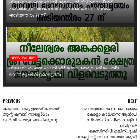
നീലേശ്വരം അങ്കക്കളരി കള്ളിപ്പാൽ വീട് തറവാട് ശ്രീ
പാടാർകുളങ്ങര ഭഗവതി ദേവസ്ഥാനം പത്താമുദയം
അടിയന്തിരം 27 ന്
NEWS FEATURES
നീലേശ്വരം അങ്കക്കളരി ശ്രീ വേട്ടക്കൊരുമകൻ ക്ഷേത്ര
നെൽകൃഷി വിളവെടുത്തു
PREVIOUS
NEXT
കാഞ്ഞങ്ങാട്ടെ ഉമേഷ് കാമത്ത്
പൊതുമേഖലാ സ്ഥാപനമായ
ആന്റ് കമ്പനി നാളെ 55ാം
കേരളാ ക്ലേയ്‌സ്‌ ആന്‍ഡ്‌
വാർഷികം ആഘോഷിക്കുന്നു.
സിറാമിക്‌സ്‌ പ്രൊഡക്ട്‌സ്‌
ലിമിറ്റഡ്‌-
കെസിസിപിഎലിന്‌.ൃഷി
വകുപ്പിന്റെ സംസ്ഥാനതല കൃഷി