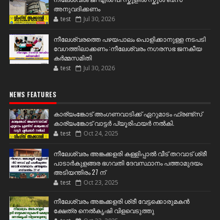
അനുവദിക്കണം
test
Jul 30, 2026
നീലേശ്വരത്തെ പഴയപാലം പൊളിക്കാനുള്ള നടപടി
വേഗത്തിലാക്കണം :നീലേശ്വരം നഗരസഭ ജനകീയ
കർമ്മസമിതി
test
Jul 30, 2026
NEWS FEATURES
കാര്യംങ്കോട് അംഗണവാടിക്ക് ഏറുമാടം ഫ്രണ്ട്സ്
കാര്യംങ്കോട് വാട്ടർ പ്യൂരിഫയർ നൽകി.
test
Oct 24, 2025
നീലേശ്വരം അങ്കക്കളരി കള്ളിപ്പാൽ വീട് തറവാട് ശ്രീ
പാടാർകുളങ്ങര ഭഗവതി ദേവസ്ഥാനം പത്താമുദയം
അടിയന്തിരം 27 ന്
test
Oct 23, 2025
നീലേശ്വരം അങ്കക്കളരി ശ്രീ വേട്ടക്കൊരുമകൻ
ക്ഷേത്ര നെൽകൃഷി വിളവെടുത്തു