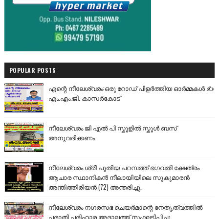
POPULAR POSTS
എന്റെ നീലേശ്വരം:ഒരു റോഡ് പിളർത്തിയ ഓർമ്മകൾ ✍️
എം.എം.ജി. കാസർകോട്
നീലേശ്വരം ജി എൽ പി സ്കൂളിൽ സ്കൂൾ ബസ്
അനുവദിക്കണം
നീലേശ്വരം ശ്രീ പുതിയ പറമ്പത്ത് ഭഗവതി ക്ഷേത്രം
ആചാര സ്ഥാനികൻ നീലായിയിലെ സുകുമാരൻ
അന്തിത്തിരിയൻ (72) അന്തരിച്ചു.
നീലേശ്വരം നഗരസഭ ചെയർമാന്റെ നേതൃത്വത്തിൽ
പരാതി പരിഹാര അദാലത്ത് സംഘടിപ്പിച്ചു