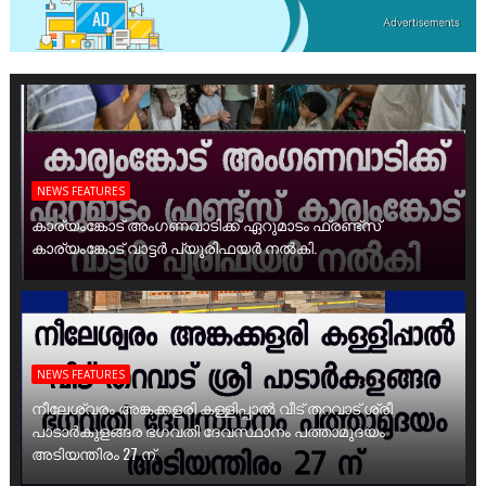
NEWS FEATURES
കാര്യംങ്കോട് അംഗണവാടിക്ക് ഏറുമാടം ഫ്രണ്ട്സ്
കാര്യംങ്കോട് വാട്ടർ പ്യൂരിഫയർ നൽകി.
NEWS FEATURES
നീലേശ്വരം അങ്കക്കളരി കള്ളിപ്പാൽ വീട് തറവാട് ശ്രീ
പാടാർകുളങ്ങര ഭഗവതി ദേവസ്ഥാനം പത്താമുദയം
അടിയന്തിരം 27 ന്