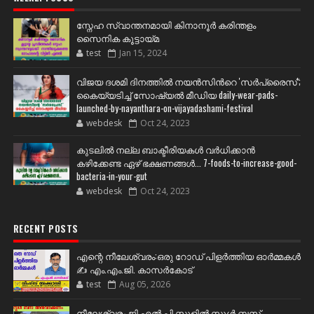
സ്നേഹ സ്വാന്തനമായി കിനാനൂർ കരിന്തളം
സൈനിക കൂട്ടായ്മ
test
Jan 15, 2024
വിജയ ദശമി ദിനത്തില്‍ നയന്‍സിന്‍റെ 'സര്‍പ്രൈസ്';
കൈയ്യടിച്ച് സോഷ്യല്‍ മീഡിയ daily-wear-pads-
launched-by-nayanthara-on-vijayadashami-festival
webdesk
Oct 24, 2023
കുടലിൽ നല്ല ബാക്ടീരിയകൾ വര്‍ധിക്കാന്‍
കഴിക്കേണ്ട ഏഴ് ഭക്ഷണങ്ങള്‍... 7-foods-to-increase-good-
bacteria-in-your-gut
webdesk
Oct 24, 2023
RECENT POSTS
എന്റെ നീലേശ്വരം:ഒരു റോഡ് പിളർത്തിയ ഓർമ്മകൾ
✍️ എം.എം.ജി. കാസർകോട്
test
Aug 05, 2026
നീലേശ്വരം ജി എൽ പി സ്കൂളിൽ സ്കൂൾ ബസ്