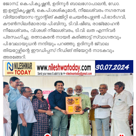
ജോസ്, കെ.പി.കൃഷ്ണൻ, ഉദിനൂർ ബാലഗോപാലൻ, ഡോ.
ഇ.ഉണ്ണികൃഷ്ണൻ, കെ.പി.ശശികുമാർ, നീലേശ്വരം നഗരസഭ
വിദ്യാഭ്യാസ സ്റ്റാന്റിങ് കമ്മിറ്റി ചെയർപേഴ്സൺ പി.ഭാർഗവി,
കൗൺസിലർമാരായ പി.ബിന്ദു, ടി.വി.ഷീബ, രാജ്മോഹൻ
നീലേശ്വരം, വി.ശശി നീലേശ്വരം, ടി.വി. ലത എന്നിവർ
പ്രസംഗിച്ചു. രത്നാകരൻ നായർ കരിങ്ങാട്ട് സ്വാഗതവും
പി.വേലായുധൻ നന്ദിയും പറഞ്ഞു. ഉദിനൂർ ജ്വാല
തിയറ്റേഴ്സിന്റെ ഈഡിപ്പസ് റീഡിങ് തിയേറ്റർ നാടകവും
അരങ്ങേറി.