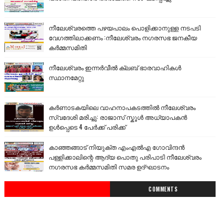
നീലേശ്വരത്തെ പഴയപാലം പൊളിക്കാനുള്ള നടപടി
വേഗത്തിലാക്കണം :നീലേശ്വരം നഗരസഭ ജനകീയ
കർമ്മസമിതി
നീലേശ്വരം ഇന്നർവീൽ ക്ലബ് ഭാരവാഹികൾ
സ്ഥാനമേറ്റു
കർണാടകയിലെ വാഹനാപകടത്തിൽ നീലേശ്വരം
സ്വദേശി മരിച്ചു: രാജാസ് സ്കൂൾ അധ്യാപകൻ
ഉൾപ്പെടെ 4 പേർക്ക് പരിക്ക്
കാഞ്ഞങ്ങാട് നിയുക്ത എംഎൽഎ ഗോവിന്ദൻ
പള്ളിക്കാലിന്റെ ആദ്യ പൊതു പരിപാടി നീലേശ്വരം
നഗരസഭ കർമ്മസമിതി സമര ഉദ്ഘാടനം
COMMENTS