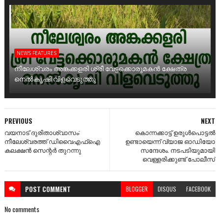
NEWS FEATURES
നീലേശ്വരം അങ്കക്കളരി ശ്രീ വേട്ടക്കൊരുമകൻ ക്ഷേത്ര
നെൽകൃഷി വിളവെടുത്തു
PREVIOUS
NEXT
വയനാട് ദുരിതാശ്വാസം:
കൊന്നക്കാട്ട് ഉരുൾപൊട്ടൽ
നീലേശ്വരത്ത് ഡിവൈഎഫ്ഐ
ഉണ്ടായെന്ന് വ്യാജ ഓഡിയോ
കലക്ഷൻ സെന്റർ തുറന്നു
സന്ദേശം. നടപടിയുമായി
വെള്ളരിക്കുണ്ട് പോലീസ്
POST
COMMENT
BLOGGER
DISQUS
FACEBOOK
No comments