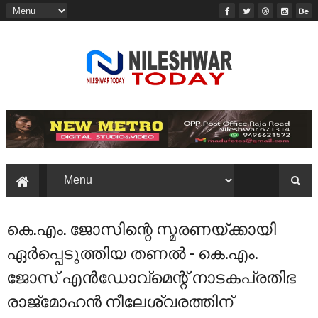
കെ.എം. ജോസിന്റെ സ്മരണയ്ക്കായി
ഏർപ്പെടുത്തിയ തണൽ - കെ.എം.
ജോസ് എൻഡോവ്മെന്റ് നാടകപ്രതിഭ
രാജ്മോഹൻ നീലേശ്വരത്തിന്