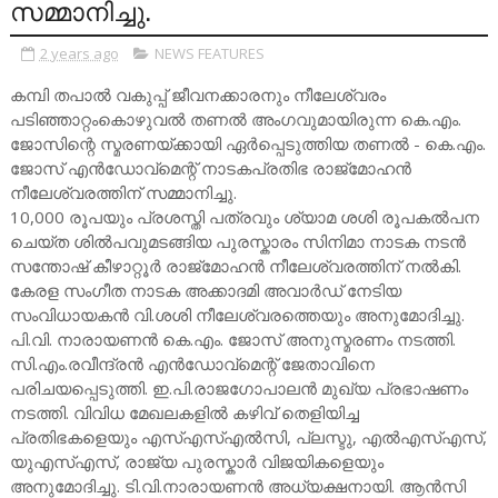
സമ്മാനിച്ചു.
2 years ago
NEWS FEATURES
കമ്പി തപാൽ വകുപ്പ് ജീവനക്കാരനും നീലേശ്വരം
പടിഞ്ഞാറ്റംകൊഴുവൽ തണൽ അംഗവുമായിരുന്ന കെ.എം.
ജോസിന്റെ സ്മരണയ്ക്കായി ഏർപ്പെടുത്തിയ തണൽ - കെ.എം.
ജോസ് എൻഡോവ്മെന്റ് നാടകപ്രതിഭ രാജ്മോഹൻ
നീലേശ്വരത്തിന് സമ്മാനിച്ചു.
10,000 രൂപയും പ്രശസ്തി പത്രവും ശ്യാമ ശശി രൂപകൽപന
ചെയ്ത ശിൽപവുമടങ്ങിയ പുരസ്കാരം സിനിമാ നാടക നടൻ
സന്തോഷ് കീഴാറ്റൂർ രാജ്‌മോഹൻ നീലേശ്വരത്തിന് നൽകി.
കേരള സംഗീത നാടക അക്കാദമി അവാർഡ് നേടിയ
സംവിധായകൻ വി.ശശി നീലേശ്വരത്തെയും അനുമോദിച്ചു.
പി.വി. നാരായണൻ കെ.എം. ജോസ് അനുസ്മരണം നടത്തി.
സി.എം.രവീന്ദ്രൻ എൻഡോവ്മെന്റ് ജേതാവിനെ
പരിചയപ്പെടുത്തി. ഇ.പി.രാജഗോപാലൻ മുഖ്യ പ്രഭാഷണം
നടത്തി. വിവിധ മേഖലകളിൽ കഴിവ് തെളിയിച്ച
പ്രതിഭകളെയും എസ്എസ്എൽസി, പ്ലസ്ടു, എൽഎസ്എസ്,
യുഎസ്എസ്, രാജ്യ പുരസ്കാർ വിജയികളെയും
അനുമോദിച്ചു. ടി.വി.നാരായണൻ അധ്യക്ഷനായി. ആൻസി